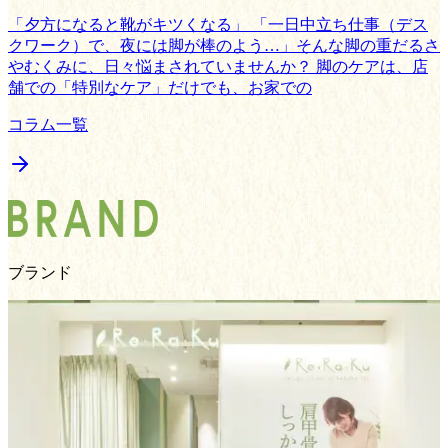
「夕方になると靴がキツくなる」 「一日中立ち仕事（デス
クワーク）で、夜には脚が棒のよう…」そんな脚の重だるさ
やむくみに、日々悩まされていませんか？ 脚のケアは、店
舗での「特別なケア」だけでも、お家での
コラム一覧
ブランド
Re.Ra.Ku
S
コミュニケーション×ボディケア
メインブランドのRe.Ra.Kuでは、ウィングストレッチ®︎（肩
甲骨はがし）を取り入れたリラク系ボディケアを提供してい
ます。東京近郊を中心に190​店舗以上を展開しています。