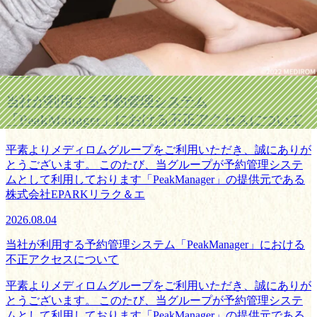
ニュース
コラム
2026
08.04
当社が利用する予約管理システム
「PeakManager」における不正アクセスについて
平素よりメディロムグループをご利用いただき、誠にありが
とうございます。 このたび、当グループが予約管理システ
ムとして利用しております「PeakManager」の提供元である
株式会社EPARKリラク＆エ
2026.08.04
当社が利用する予約管理システム「PeakManager」における
不正アクセスについて
平素よりメディロムグループをご利用いただき、誠にありが
とうございます。 このたび、当グループが予約管理システ
ムとして利用しております「PeakManager」の提供元である