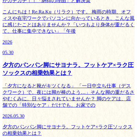
がガチガチ！！「納得の理由」と解決策
こんにちは！Re.Ra.Ku（リラク）です。 梅雨の時期、オフ
ィスや在宅ワークでパソコンに向かっているとき、こんな風
に感じたことはありませんか？「いつもより身体が重だるく
て、仕事に集中できない」「午後
2026
05.30
夕方のパンパン脚にサヨナラ。フットケア×ラク圧
ソックスの相乗効果とは？
「夕方になると靴がキツくなる」 「一日中立ち仕事（デス
クワーク）で、夜には脚が棒のよう…」そんな脚の重だるさ
やむくみに、日々悩まされていませんか？ 脚のケアは、店
舗での「特別なケア」だけでも、お家での
2026.05.30
夕方のパンパン脚にサヨナラ。フットケア×ラク圧ソックス
の相乗効果とは？