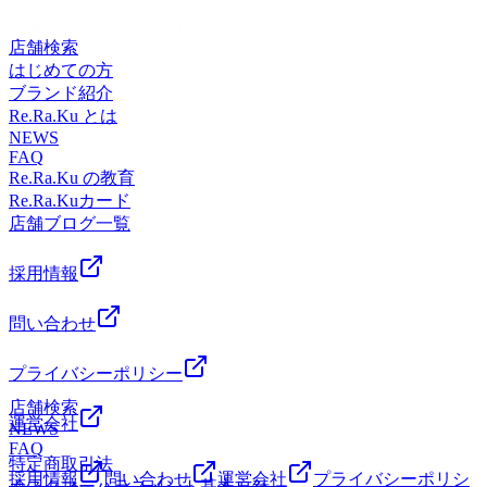
店舗検索
はじめての方
ブランド紹介
Re.Ra.Ku とは
NEWS
FAQ
Re.Ra.Ku の教育
Re.Ra.Kuカード
店舗ブログ一覧
採用情報
問い合わせ
プライバシーポリシー
店舗検索
運営会社
NEWS
FAQ
特定商取引法
採用情報
問い合わせ
運営会社
プライバシーポリシ
カスタマーハラスメント基本方針