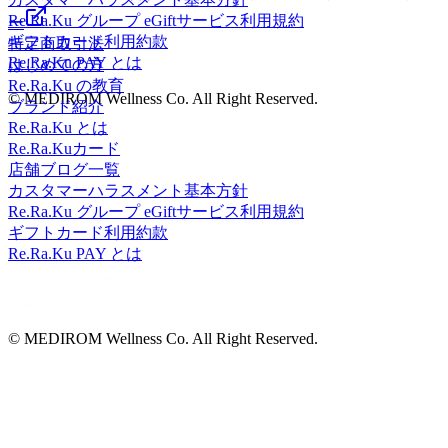
Re.Ra.Ku グループ eGiftサービス利用規約
ー
ギフトカード利用約款
特定商取引法
Re.Ra.Ku PAY とは
はじめての方
Re.Ra.Ku の教育
© MEDIROM Wellness Co. All Right Reserved.
ブランド紹介
Re.Ra.Ku とは
Re.Ra.Kuカード
店舗ブログ一覧
カスタマーハラスメント基本方針
Re.Ra.Ku グループ eGiftサービス利用規約
ギフトカード利用約款
Re.Ra.Ku PAY とは
© MEDIROM Wellness Co. All Right Reserved.