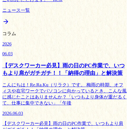
ニュース一覧
コラム
2026
06.03
【デスクワーカー必見】雨の日のPC作業で、いつ
もより肩がガチガチ！！「納得の理由」と解決策
こんにちは！Re.Ra.Ku（リラク）です。 梅雨の時期、オフ
ィスや在宅ワークでパソコンに向かっているとき、こんな風
に感じたことはありませんか？「いつもより身体が重だるく
て、仕事に集中できない」「午後
2026.06.03
【デスクワーカー必見】雨の日のPC作業で、いつもより肩