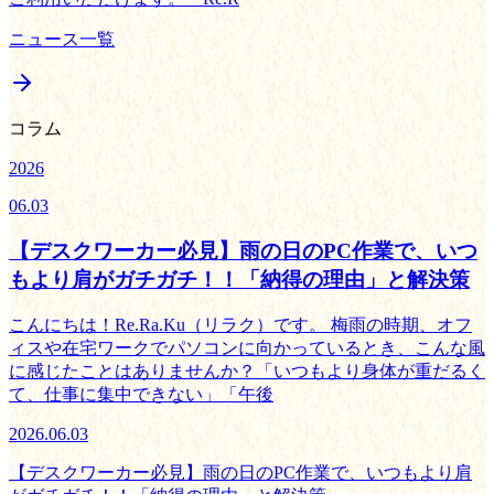
ニュース一覧
コラム
2026
06.03
【デスクワーカー必見】雨の日のPC作業で、いつ
もより肩がガチガチ！！「納得の理由」と解決策
こんにちは！Re.Ra.Ku（リラク）です。 梅雨の時期、オフ
ィスや在宅ワークでパソコンに向かっているとき、こんな風
に感じたことはありませんか？「いつもより身体が重だるく
て、仕事に集中できない」「午後
2026.06.03
【デスクワーカー必見】雨の日のPC作業で、いつもより肩