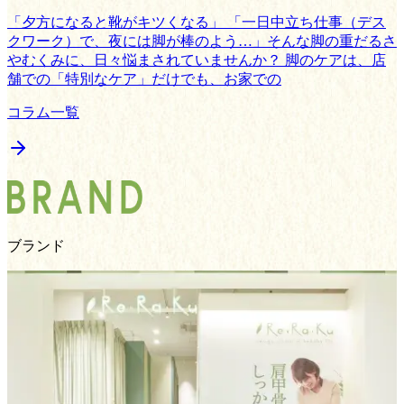
「夕方になると靴がキツくなる」 「一日中立ち仕事（デス
クワーク）で、夜には脚が棒のよう…」そんな脚の重だるさ
やむくみに、日々悩まされていませんか？ 脚のケアは、店
舗での「特別なケア」だけでも、お家での
コラム一覧
ブランド
Re.Ra.Ku
S
コミュニケーション×ボディケア
メインブランドのRe.Ra.Kuでは、ウィングストレッチ®︎（肩
甲骨はがし）を取り入れたリラク系ボディケアを提供してい
ます。東京近郊を中心に190​店舗以上を展開しています。