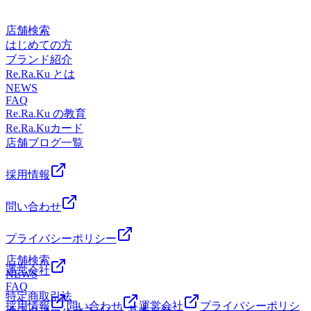
店舗検索
はじめての方
ブランド紹介
Re.Ra.Ku とは
NEWS
FAQ
Re.Ra.Ku の教育
Re.Ra.Kuカード
店舗ブログ一覧
採用情報
問い合わせ
プライバシーポリシー
店舗検索
運営会社
NEWS
FAQ
特定商取引法
採用情報
問い合わせ
運営会社
プライバシーポリシ
カスタマーハラスメント基本方針