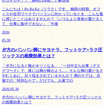
がガチガチ！！「納得の理由」と解決策
こんにちは！Re.Ra.Ku（リラク）です。 梅雨の時期、オフ
ィスや在宅ワークでパソコンに向かっているとき、こんな風
に感じたことはありませんか？「いつもより身体が重だるく
て、仕事に集中できない」「午後
2026
05.30
夕方のパンパン脚にサヨナラ。フットケア×ラク圧
ソックスの相乗効果とは？
「夕方になると靴がキツくなる」 「一日中立ち仕事（デス
クワーク）で、夜には脚が棒のよう…」そんな脚の重だるさ
やむくみに、日々悩まされていませんか？ 脚のケアは、店
舗での「特別なケア」だけでも、お家での
2026.05.30
夕方のパンパン脚にサヨナラ。フットケア×ラク圧ソックス
の相乗効果とは？