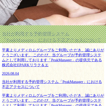
ニュース
コラム
2026
08.04
当社が利用する予約管理システム
「PeakManager」における不正アクセスについて
平素よりメディロムグループをご利用いただき、誠にありが
とうございます。 このたび、当グループが予約管理システ
ムとして利用しております「PeakManager」の提供元である
株式会社EPARKリラク＆エ
2026.08.04
当社が利用する予約管理システム「PeakManager」における
不正アクセスについて
平素よりメディロムグループをご利用いただき、誠にありが
とうございます。 このたび、当グループが予約管理システ
ムとして利用しております「PeakManager」の提供元である