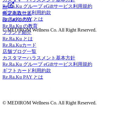
Re.Ra.Ku グループ eGiftサービス利用規約
ー
ギフトカード利用約款
特定商取引法
Re.Ra.Ku PAY とは
はじめての方
Re.Ra.Ku の教育
© MEDIROM Wellness Co. All Right Reserved.
ブランド紹介
Re.Ra.Ku とは
Re.Ra.Kuカード
店舗ブログ一覧
カスタマーハラスメント基本方針
Re.Ra.Ku グループ eGiftサービス利用規約
ギフトカード利用約款
Re.Ra.Ku PAY とは
© MEDIROM Wellness Co. All Right Reserved.