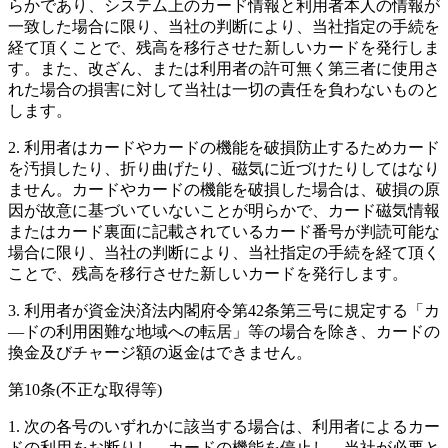
らかであり、システム上のカード情報と利用者本人の情報が
一致した場合に限り、当社の判断により、当社指定の手続を
経て頂くことで、残高を移行させた新しいカードを発行しま
す。また、改ざん、または利用者の許可無く第三者に使用さ
れた場合の損害に対して当社は一切の責任を負わないものと
します。
2. 利用者はカードやカードの機能を破損防止するためカード
を汚損したり、折り曲げたり、磁気に近づけたりしてはなり
ません。カードやカードの機能を破損した場合は、破損の原
因が故意に基づいていないことが明らかで、カード磁気情報
またはカード裏面に記載されているカード番号が判読可能な
場合に限り、当社の判断により、当社指定の手続を経て頂く
ことで、残高を移行させた新しいカードを発行します。
3. 利用者が資金決済法内閣府令第42条第三号に規定する「カ
—ドの利用困難な地域への転居」等の場合を除き、カードの
換金及びチャージ額の返金はできません。
第10条(不正な取得等)
1. 次の各号のいずれかに該当する場合は、利用者によるカー
ドの利用をお断りし、カードの機能を停止し、当社が必要と