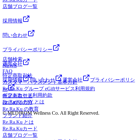
店舗ブログ一覧
採用情報
問い合わせ
プライバシーポリシー
店舗検索
運営会社
NEWS
FAQ
特定商取引法
採用情報
問い合わせ
運営会社
プライバシーポリシ
カスタマーハラスメント基本方針
Re.Ra.Ku グループ eGiftサービス利用規約
ー
ギフトカード利用約款
特定商取引法
Re.Ra.Ku PAY とは
はじめての方
Re.Ra.Ku の教育
© MEDIROM Wellness Co. All Right Reserved.
ブランド紹介
Re.Ra.Ku とは
Re.Ra.Kuカード
店舗ブログ一覧