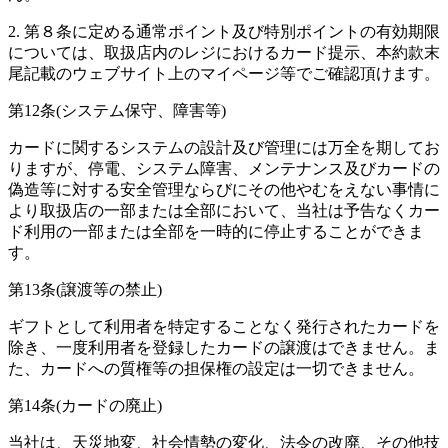
2. 第８条に定める通常ポイント及び特別ポイントの有効期限
については、取扱店内のレジにおけるカード提示、本約款末
尾記載のウェブサイト上のマイページ等でご確認頂けます。
第12条(システム保守、障害等)
カードに関するシステムの設計及び管理には万全を期してお
りますが、停電、システム障害、メンテナンス及びカードの
偽造等に対する安全管理ならびにその他やむをえない事情に
より取扱店の一部または全部において、当社は予告なくカー
ド利用の一部または全部を一時的に停止することができま
す。
第13条(譲渡等の禁止)
ギフトとして利用者を特定することなく発行されたカードを
除き、一度利用者を登録したカードの譲渡はできません。ま
た、カードへの質権等の担保権の設定は一切できません。
第14条(カードの廃止)
当社は、天災地変、社会情勢の変化、法令の改廃、その他技