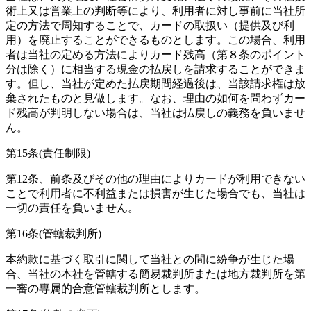
術上又は営業上の判断等により、利用者に対し事前に当社所
定の方法で周知することで、カードの取扱い（提供及び利
用）を廃止することができるものとします。この場合、利用
者は当社の定める方法によりカード残高（第８条のポイント
分は除く）に相当する現金の払戻しを請求することができま
す。但し、当社が定めた払戻期間経過後は、当該請求権は放
棄されたものと見做します。なお、理由の如何を問わずカー
ド残高が判明しない場合は、当社は払戻しの義務を負いませ
ん。
第15条(責任制限)
第12条、前条及びその他の理由によりカードが利用できない
ことで利用者に不利益または損害が生じた場合でも、当社は
一切の責任を負いません。
第16条(管轄裁判所)
本約款に基づく取引に関して当社との間に紛争が生じた場
合、当社の本社を管轄する簡易裁判所または地方裁判所を第
一審の専属的合意管轄裁判所とします。