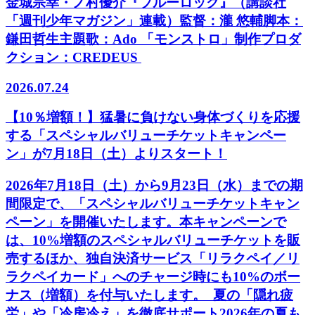
金城宗幸・ノ村優介『ブルーロック』（講談社
「週刊少年マガジン」連載）監督：瀧 悠輔脚本：
鎌田哲生主題歌：Ado 「モンストロ」制作プロダ
クション：CREDEUS
2026.07.24
【10％増額！】猛暑に負けない身体づくりを応援
する「スペシャルバリューチケットキャンペー
ン」が7月18日（土）よりスタート！
2026年7月18日（土）から9月23日（水）までの期
間限定で、「スペシャルバリューチケットキャン
ペーン」を開催いたします。本キャンペーンで
は、10%増額のスペシャルバリューチケットを販
売するほか、独自決済サービス「リラクペイ／リ
ラクペイカード」へのチャージ時にも10%のボー
ナス（増額）を付与いたします。 夏の「隠れ疲
労」や「冷房冷え」を徹底サポート2026年の夏も