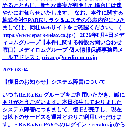
めるとともに、新たな事実が判明した場合には速
やかにお知らせいたします。 なお、本件に関する
株式会社EPARKリラク＆エステの公表内容につき
ましては、同社Webサイトをご確認ください。（
https://www.epark-relax.co.jp/） 2026年8月4日メデ
ィロムグループ【本件に関する特設お問い合わせ
窓口】メディロムグループ 個人情報保護事務局メ
ールアドレス：privacy@medirom.co.jp
2026.08.04
【復旧のお知らせ】システム障害について
いつもRe.Ra.Ku グループをご利用いただき、誠に
ありがとうございます。本日発生しておりました
システム障害につきまして、復旧が完了し、現在
は以下のサービスを通常どおりご利用いただけま
す。・Re.Ra.Ku PAYへのログイン・reraku.jpから