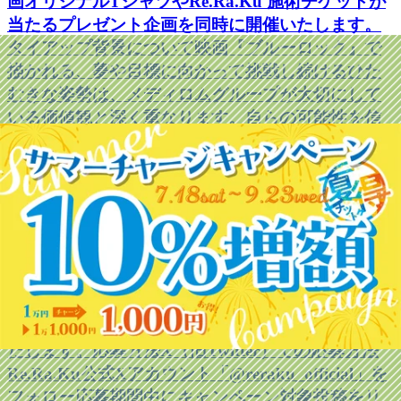
画オリジナルTシャツやRe.Ra.Ku 施術チケットが
当たるプレゼント企画を同時に開催いたします。
タイアップ背景について映画『ブルーロック』で
描かれる、夢や目標に向かって挑戦し続けるひた
むきな姿勢は、メディロムグループが大切にして
いる価値観と深く重なります。自らの可能性を信
じ、理想に向かって前進し続けるためには、心身
を健やかに保ち、日々コンディションを整えるこ
とが重要です。メディロムグループは、本タイア
ップを通じて、挑戦するすべての人を健康面から
応援してまいります。SNSタイアップキャンペー
ンRe.Ra.Ku公式X（旧Twitter）およびRe.Ra.Ku
Group公式Instagramにて、ご応募いただいた方に
抽選で映画『ブルーロック』オリジナルTシャツや
Re.Ra.Ku Group共通施術チケットをプレゼントい
たします。応募方法X（旧Twitter）での応募方法
Re.Ra.Ku公式Xアカウント「@reraku_official」を
フォロー応募期間中にキャンペーン対象投稿をリ