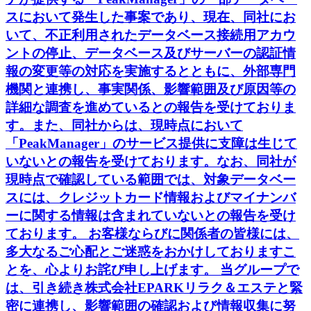
スにおいて発生した事案であり、現在、同社にお
いて、不正利用されたデータベース接続用アカウ
ントの停止、データベース及びサーバーの認証情
報の変更等の対応を実施するとともに、外部専門
機関と連携し、事実関係、影響範囲及び原因等の
詳細な調査を進めているとの報告を受けておりま
す。また、同社からは、現時点において
「PeakManager」のサービス提供に支障は生じて
いないとの報告を受けております。なお、同社が
現時点で確認している範囲では、対象データベー
スには、クレジットカード情報およびマイナンバ
ーに関する情報は含まれていないとの報告を受け
ております。 お客様ならびに関係者の皆様には、
多大なるご心配とご迷惑をおかけしておりますこ
とを、心よりお詫び申し上げます。 当グループで
は、引き続き株式会社EPARKリラク＆エステと緊
密に連携し、影響範囲の確認および情報収集に努