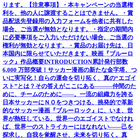
ります。【注意事項】・本キャンペーンの当選権
利を、他の人に譲渡することはできません。・賞
品配送先登録用の入力フォームを他者に共有した
場合、ご当選が無効となります。・指定の期間内
に必要事項をご入力いただけない場合、ご当選の
権利が無効となります。・賞品のお届け先は、日
本国内に限らせていただきます。映画『ブルーロ
ック』作品概要INTRODUCTION累計発行部数
6,000 万部突破！サッカー漫画の新たな金字塔、つ
いに実写化！自らの運命を切り拓く、真の“エゴイ
スト”とは？その答えがここにある―――仲間のた
めに、チームのために――。一流の組織力を誇る
日本サッカーにＮＯをつきつける、挑発的で革新
的なサッカー漫画『ブルーロック』に、いま、世
界が熱狂している。世界一のエゴイストでなけれ
ば、世界一のストライカーにはなれない――己を
探求し、自我を覚醒させ、未来を切り拓く。真