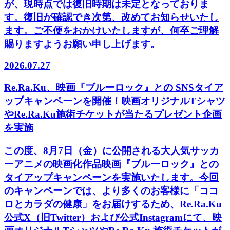
が、現時点では復旧時期は未定となっておりま
す。復旧が確認でき次第、改めてお知らせいたし
ます。ご不便をおかけいたしますが、何卒ご理解
賜りますようお願い申し上げます。
2026.07.27
Re.Ra.Ku、映画『ブルーロック』との SNSタイア
ップキャンペーンを開催！映画オリジナルTシャツ
やRe.Ra.Ku施術チケットが当たるプレゼント企画
を実施
この度、8月7日（金）に公開される大人気サッカ
ーアニメの映画化作品映画『ブルーロック』との
タイアップキャンペーンを実施いたします。今回
のキャンペーンでは、より多くのお客様に「ココ
ロとカラダの健康」をお届けするため、Re.Ra.Ku
公式X（旧Twitter）および公式Instagramにて、映