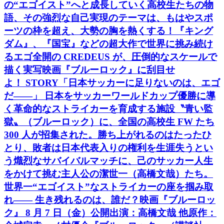
の“エゴイスト”へと成長していく高校生たちの物
語、その強烈な自己実現のテーマは、もはやスポ
ーツの枠を超え、大勢の胸を熱くする！『キング
ダム』、『国宝』などの超大作で世界に挑み続け
るエゴ全開の CREDEUS が、圧倒的なスケールで
描く実写映画『ブルーロック』に刮目せ
よ！ STORY「日本サッカーに足りないのは、エゴ
だ――」 日本をサッカーワールドカップ優勝に導
く革命的なストライカーを育成する施設〝青い監
獄〟（ブルーロック）に、全国の高校生 FW たち
300 人が招集された。勝ち上がれるのはたったひ
とり、敗者は日本代表入りの権利を生涯失うとい
う熾烈なサバイバルマッチに、己のサッカー人生
をかけて挑む主人公の潔世一（高橋文哉）たち。
世界一“エゴイスト”なストライカーの座を掴み取
れ―― 生き残れるのは、誰だ？映画『ブルーロッ
ク』 8 月 7 日（金）公開出演：高橋文哉 他原作：