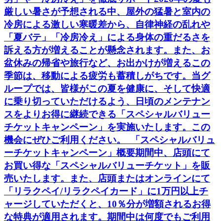
厳しい暑さが予想される中、屋外の猛暑と室内の
冷房による激しい寒暖差から、自律神経の乱れや
「夏バテ」「冷房冷え」による身体の重だるさを
訴える方が増えることが懸念されます。また、お
盆休みの帰省や旅行など、お出かけが増えるこの
季節は、移動による疲労も蓄積しがちです。当グ
ループでは、皆様がこの夏を健康に、そして快適
に乗り切っていただけるよう、日頃のメンテナン
スをよりお得に継続できる「スペシャルバリュー
チケットキャンペーン」を実施いたします。この
機会にぜひご利用ください。 「スペシャルバリュ
ーチケットキャンペーン」概要期間中、店頭にて
お買い得な「スペシャルバリューチケット」を販
売いたします。また、店頭またはオンラインにて
「リラクペイ/リラクペイカード」に1万円以上チ
ャージしていただくと、10％分が増額されるお得
な特典が適用されます。期間中は何度でもご利用