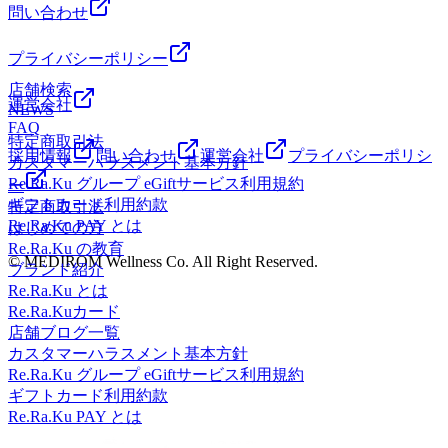
問い合わせ
プライバシーポリシー
店舗検索
運営会社
NEWS
FAQ
特定商取引法
採用情報
問い合わせ
運営会社
プライバシーポリシ
カスタマーハラスメント基本方針
Re.Ra.Ku グループ eGiftサービス利用規約
ー
ギフトカード利用約款
特定商取引法
Re.Ra.Ku PAY とは
はじめての方
Re.Ra.Ku の教育
© MEDIROM Wellness Co. All Right Reserved.
ブランド紹介
Re.Ra.Ku とは
Re.Ra.Kuカード
店舗ブログ一覧
カスタマーハラスメント基本方針
Re.Ra.Ku グループ eGiftサービス利用規約
ギフトカード利用約款
Re.Ra.Ku PAY とは