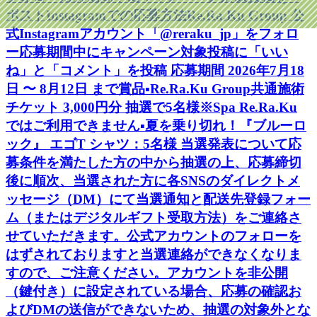
ポストInstagramでの応募方法Re.Ra.Ku Group 公
式Instagramアカウント「@reraku_jp」をフォロ
ー応募期間中にキャンペーン対象投稿に「いい
ね」と「コメント」を投稿 応募期間 2026年7月18
日 〜 8月12日 まで賞品▪️Re.Ra.Ku Group共通施術
チケット 3,000円分 抽選で5名様※Spa Re.Ra.Ku
ではご利用できません▪️夏を乗り切れ！『ブルーロ
ック』 エゴT シャツ：5名様 当選発表について応
募条件を満たした方の中から抽選の上、応募締切
後に順次、当選された方に各SNSのダイレクトメ
ッセージ（DM）にて当選通知と配送先登録フォー
ム（またはデジタルギフト受取方法）をご連絡さ
せていただきます。公式アカウントのフォローを
はずされておりますと当選連絡ができなくなりま
すので、ご注意ください。アカウントを非公開
（鍵付き）に設定されている場合、応募の確認お
よびDMの送信ができないため、抽選の対象外とな