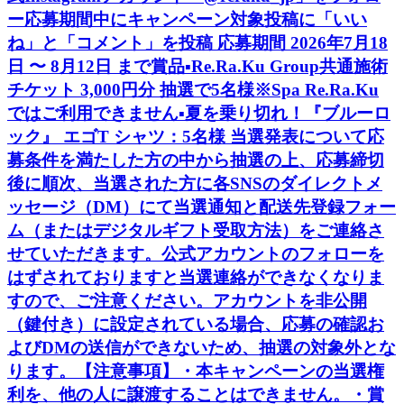
ー応募期間中にキャンペーン対象投稿に「いい
ね」と「コメント」を投稿 応募期間 2026年7月18
日 〜 8月12日 まで賞品▪️Re.Ra.Ku Group共通施術
チケット 3,000円分 抽選で5名様※Spa Re.Ra.Ku
ではご利用できません▪️夏を乗り切れ！『ブルーロ
ック』 エゴT シャツ：5名様 当選発表について応
募条件を満たした方の中から抽選の上、応募締切
後に順次、当選された方に各SNSのダイレクトメ
ッセージ（DM）にて当選通知と配送先登録フォー
ム（またはデジタルギフト受取方法）をご連絡さ
せていただきます。公式アカウントのフォローを
はずされておりますと当選連絡ができなくなりま
すので、ご注意ください。アカウントを非公開
（鍵付き）に設定されている場合、応募の確認お
よびDMの送信ができないため、抽選の対象外とな
ります。【注意事項】・本キャンペーンの当選権
利を、他の人に譲渡することはできません。・賞