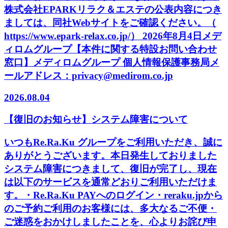
株式会社EPARKリラク＆エステの公表内容につき
ましては、同社Webサイトをご確認ください。（
https://www.epark-relax.co.jp/） 2026年8月4日メデ
ィロムグループ【本件に関する特設お問い合わせ
窓口】メディロムグループ 個人情報保護事務局メ
ールアドレス：privacy@medirom.co.jp
2026.08.04
【復旧のお知らせ】システム障害について
いつもRe.Ra.Ku グループをご利用いただき、誠に
ありがとうございます。本日発生しておりました
システム障害につきまして、復旧が完了し、現在
は以下のサービスを通常どおりご利用いただけま
す。・Re.Ra.Ku PAYへのログイン・reraku.jpから
のご予約ご利用のお客様には、多大なるご不便・
ご迷惑をおかけしましたことを、心よりお詫び申