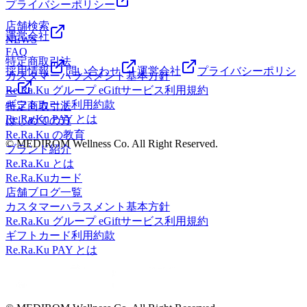
プライバシーポリシー
店舗検索
運営会社
NEWS
FAQ
特定商取引法
採用情報
問い合わせ
運営会社
プライバシーポリシ
カスタマーハラスメント基本方針
Re.Ra.Ku グループ eGiftサービス利用規約
ー
ギフトカード利用約款
特定商取引法
Re.Ra.Ku PAY とは
はじめての方
Re.Ra.Ku の教育
© MEDIROM Wellness Co. All Right Reserved.
ブランド紹介
Re.Ra.Ku とは
Re.Ra.Kuカード
店舗ブログ一覧
カスタマーハラスメント基本方針
Re.Ra.Ku グループ eGiftサービス利用規約
ギフトカード利用約款
Re.Ra.Ku PAY とは