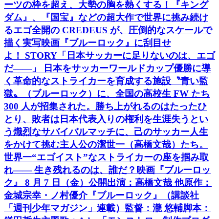
ーツの枠を超え、大勢の胸を熱くする！『キング
ダム』、『国宝』などの超大作で世界に挑み続け
るエゴ全開の CREDEUS が、圧倒的なスケールで
描く実写映画『ブルーロック』に刮目せ
よ！ STORY「日本サッカーに足りないのは、エゴ
だ――」 日本をサッカーワールドカップ優勝に導
く革命的なストライカーを育成する施設〝青い監
獄〟（ブルーロック）に、全国の高校生 FW たち
300 人が招集された。勝ち上がれるのはたったひ
とり、敗者は日本代表入りの権利を生涯失うとい
う熾烈なサバイバルマッチに、己のサッカー人生
をかけて挑む主人公の潔世一（高橋文哉）たち。
世界一“エゴイスト”なストライカーの座を掴み取
れ―― 生き残れるのは、誰だ？映画『ブルーロッ
ク』 8 月 7 日（金）公開出演：高橋文哉 他原作：
金城宗幸・ノ村優介『ブルーロック』（講談社
「週刊少年マガジン」連載）監督：瀧 悠輔脚本：