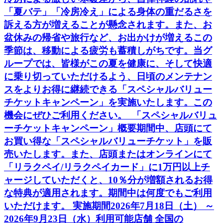
「夏バテ」「冷房冷え」による身体の重だるさを
訴える方が増えることが懸念されます。また、お
盆休みの帰省や旅行など、お出かけが増えるこの
季節は、移動による疲労も蓄積しがちです。当グ
ループでは、皆様がこの夏を健康に、そして快適
に乗り切っていただけるよう、日頃のメンテナン
スをよりお得に継続できる「スペシャルバリュー
チケットキャンペーン」を実施いたします。この
機会にぜひご利用ください。 「スペシャルバリュ
ーチケットキャンペーン」概要期間中、店頭にて
お買い得な「スペシャルバリューチケット」を販
売いたします。また、店頭またはオンラインにて
「リラクペイ/リラクペイカード」に1万円以上チ
ャージしていただくと、10％分が増額されるお得
な特典が適用されます。期間中は何度でもご利用
いただけます。 実施期間2026年7月18日（土） ～
2026年9月23日（水）利用可能店舗 全国の