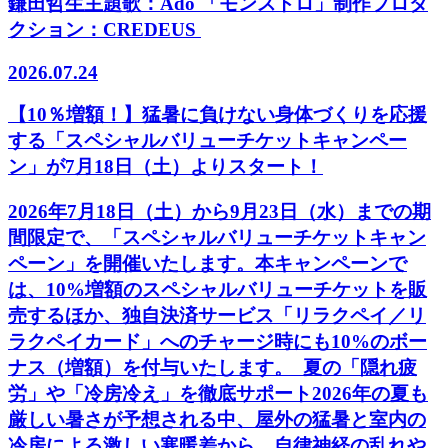
鎌田哲生主題歌：Ado 「モンストロ」制作プロダ
クション：CREDEUS
2026.07.24
【10％増額！】猛暑に負けない身体づくりを応援
する「スペシャルバリューチケットキャンペー
ン」が7月18日（土）よりスタート！
2026年7月18日（土）から9月23日（水）までの期
間限定で、「スペシャルバリューチケットキャン
ペーン」を開催いたします。本キャンペーンで
は、10%増額のスペシャルバリューチケットを販
売するほか、独自決済サービス「リラクペイ／リ
ラクペイカード」へのチャージ時にも10%のボー
ナス（増額）を付与いたします。 夏の「隠れ疲
労」や「冷房冷え」を徹底サポート2026年の夏も
厳しい暑さが予想される中、屋外の猛暑と室内の
冷房による激しい寒暖差から、自律神経の乱れや