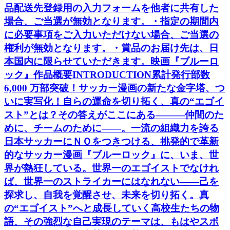
品配送先登録用の入力フォームを他者に共有した
場合、ご当選が無効となります。・指定の期間内
に必要事項をご入力いただけない場合、ご当選の
権利が無効となります。・賞品のお届け先は、日
本国内に限らせていただきます。映画『ブルーロ
ック』作品概要INTRODUCTION累計発行部数
6,000 万部突破！サッカー漫画の新たな金字塔、つ
いに実写化！自らの運命を切り拓く、真の“エゴイ
スト”とは？その答えがここにある―――仲間のた
めに、チームのために――。一流の組織力を誇る
日本サッカーにＮＯをつきつける、挑発的で革新
的なサッカー漫画『ブルーロック』に、いま、世
界が熱狂している。世界一のエゴイストでなけれ
ば、世界一のストライカーにはなれない――己を
探求し、自我を覚醒させ、未来を切り拓く。真
の“エゴイスト”へと成長していく高校生たちの物
語、その強烈な自己実現のテーマは、もはやスポ