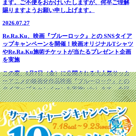
ます。ご不便をおかけいたしますが、何卒ご理解
賜りますようお願い申し上げます。
2026.07.27
Re.Ra.Ku、映画『ブルーロック』との SNSタイア
ップキャンペーンを開催！映画オリジナルTシャツ
やRe.Ra.Ku施術チケットが当たるプレゼント企画
を実施
この度、8月7日（金）に公開される大人気サッカ
ーアニメの映画化作品映画『ブルーロック』との
タイアップキャンペーンを実施いたします。今回
のキャンペーンでは、より多くのお客様に「ココ
ロとカラダの健康」をお届けするため、Re.Ra.Ku
公式X（旧Twitter）および公式Instagramにて、映
画オリジナルTシャツやRe.Ra.Ku 施術チケットが
当たるプレゼント企画を同時に開催いたします。