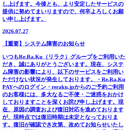
し上げます。今後とも、より安定したサービスの
提供に努めてまいりますので、何卒よろしくお願
い申し上げます。
2026.07.27
【重要】システム障害のお知らせ
いつもRe.Ra.Ku（リラク）グループをご利用いた
だき、誠にありがとうございます。現在、システ
ム障害の影響により、以下のサービスをご利用い
ただけない状況が発生しております。・Re.Ra.Ku
PAYへのログイン・reraku.jpからのご予約ご利用
のお客様には、多大なるご不便・ご迷惑をおかけ
しておりますことを深くお詫び申し上げます。現
在、原因の調査および復旧対応を進めております
が、現時点では復旧時期は未定となっておりま
す。復旧が確認でき次第、改めてお知らせいたし