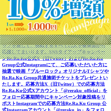
タイアップ背景について映画『ブルーロック』で
描かれる、夢や目標に向かって挑戦し続けるひた
むきな姿勢は、メディロムグループが大切にして
いる価値観と深く重なります。自らの可能性を信
じ、理想に向かって前進し続けるためには、心身
を健やかに保ち、日々コンディションを整えるこ
とが重要です。メディロムグループは、本タイア
ップを通じて、挑戦するすべての人を健康面から
応援してまいります。SNSタイアップキャンペー
ンRe.Ra.Ku公式X（旧Twitter）およびRe.Ra.Ku
Group公式Instagramにて、ご応募いただいた方に
抽選で映画『ブルーロック』オリジナルTシャツや
Re.Ra.Ku Group共通施術チケットをプレゼントい
たします。応募方法X（旧Twitter）での応募方法
Re.Ra.Ku公式Xアカウント「@reraku_official」を
フォロー応募期間中にキャンペーン対象投稿をリ
ポストInstagramでの応募方法Re.Ra.Ku Group 公
式Instagramアカウント「@reraku_jp」をフォロ