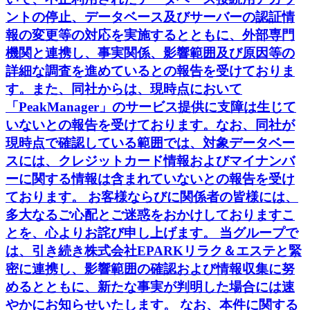
ントの停止、データベース及びサーバーの認証情
報の変更等の対応を実施するとともに、外部専門
機関と連携し、事実関係、影響範囲及び原因等の
詳細な調査を進めているとの報告を受けておりま
す。また、同社からは、現時点において
「PeakManager」のサービス提供に支障は生じて
いないとの報告を受けております。なお、同社が
現時点で確認している範囲では、対象データベー
スには、クレジットカード情報およびマイナンバ
ーに関する情報は含まれていないとの報告を受け
ております。 お客様ならびに関係者の皆様には、
多大なるご心配とご迷惑をおかけしておりますこ
とを、心よりお詫び申し上げます。 当グループで
は、引き続き株式会社EPARKリラク＆エステと緊
密に連携し、影響範囲の確認および情報収集に努
めるとともに、新たな事実が判明した場合には速
やかにお知らせいたします。 なお、本件に関する