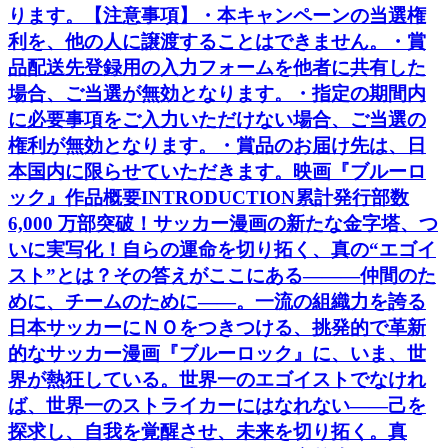
ります。【注意事項】・本キャンペーンの当選権
利を、他の人に譲渡することはできません。・賞
品配送先登録用の入力フォームを他者に共有した
場合、ご当選が無効となります。・指定の期間内
に必要事項をご入力いただけない場合、ご当選の
権利が無効となります。・賞品のお届け先は、日
本国内に限らせていただきます。映画『ブルーロ
ック』作品概要INTRODUCTION累計発行部数
6,000 万部突破！サッカー漫画の新たな金字塔、つ
いに実写化！自らの運命を切り拓く、真の“エゴイ
スト”とは？その答えがここにある―――仲間のた
めに、チームのために――。一流の組織力を誇る
日本サッカーにＮＯをつきつける、挑発的で革新
的なサッカー漫画『ブルーロック』に、いま、世
界が熱狂している。世界一のエゴイストでなけれ
ば、世界一のストライカーにはなれない――己を
探求し、自我を覚醒させ、未来を切り拓く。真