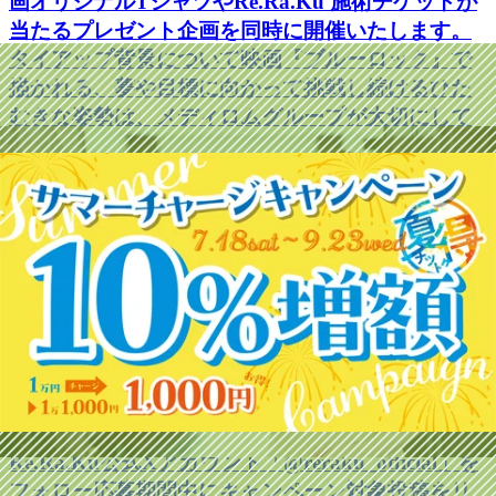
画オリジナルTシャツやRe.Ra.Ku 施術チケットが
当たるプレゼント企画を同時に開催いたします。
タイアップ背景について映画『ブルーロック』で
描かれる、夢や目標に向かって挑戦し続けるひた
むきな姿勢は、メディロムグループが大切にして
いる価値観と深く重なります。自らの可能性を信
じ、理想に向かって前進し続けるためには、心身
を健やかに保ち、日々コンディションを整えるこ
とが重要です。メディロムグループは、本タイア
ップを通じて、挑戦するすべての人を健康面から
応援してまいります。SNSタイアップキャンペー
ンRe.Ra.Ku公式X（旧Twitter）およびRe.Ra.Ku
Group公式Instagramにて、ご応募いただいた方に
抽選で映画『ブルーロック』オリジナルTシャツや
Re.Ra.Ku Group共通施術チケットをプレゼントい
たします。応募方法X（旧Twitter）での応募方法
Re.Ra.Ku公式Xアカウント「@reraku_official」を
フォロー応募期間中にキャンペーン対象投稿をリ