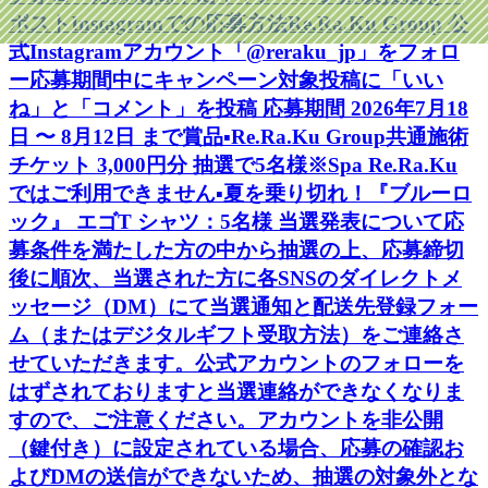
ポストInstagramでの応募方法Re.Ra.Ku Group 公
式Instagramアカウント「@reraku_jp」をフォロ
ー応募期間中にキャンペーン対象投稿に「いい
ね」と「コメント」を投稿 応募期間 2026年7月18
日 〜 8月12日 まで賞品▪️Re.Ra.Ku Group共通施術
チケット 3,000円分 抽選で5名様※Spa Re.Ra.Ku
ではご利用できません▪️夏を乗り切れ！『ブルーロ
ック』 エゴT シャツ：5名様 当選発表について応
募条件を満たした方の中から抽選の上、応募締切
後に順次、当選された方に各SNSのダイレクトメ
ッセージ（DM）にて当選通知と配送先登録フォー
ム（またはデジタルギフト受取方法）をご連絡さ
せていただきます。公式アカウントのフォローを
はずされておりますと当選連絡ができなくなりま
すので、ご注意ください。アカウントを非公開
（鍵付き）に設定されている場合、応募の確認お
よびDMの送信ができないため、抽選の対象外とな