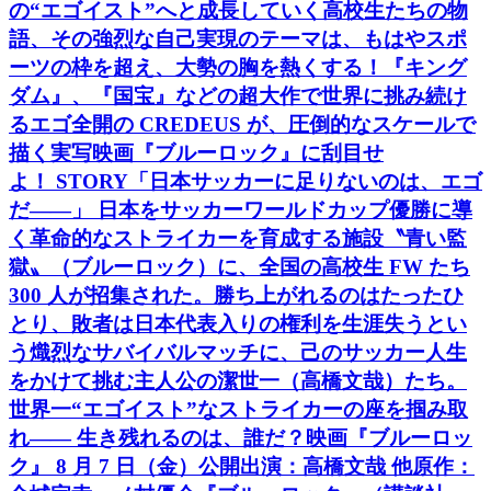
の“エゴイスト”へと成長していく高校生たちの物
語、その強烈な自己実現のテーマは、もはやスポ
ーツの枠を超え、大勢の胸を熱くする！『キング
ダム』、『国宝』などの超大作で世界に挑み続け
るエゴ全開の CREDEUS が、圧倒的なスケールで
描く実写映画『ブルーロック』に刮目せ
よ！ STORY「日本サッカーに足りないのは、エゴ
だ――」 日本をサッカーワールドカップ優勝に導
く革命的なストライカーを育成する施設〝青い監
獄〟（ブルーロック）に、全国の高校生 FW たち
300 人が招集された。勝ち上がれるのはたったひ
とり、敗者は日本代表入りの権利を生涯失うとい
う熾烈なサバイバルマッチに、己のサッカー人生
をかけて挑む主人公の潔世一（高橋文哉）たち。
世界一“エゴイスト”なストライカーの座を掴み取
れ―― 生き残れるのは、誰だ？映画『ブルーロッ
ク』 8 月 7 日（金）公開出演：高橋文哉 他原作：