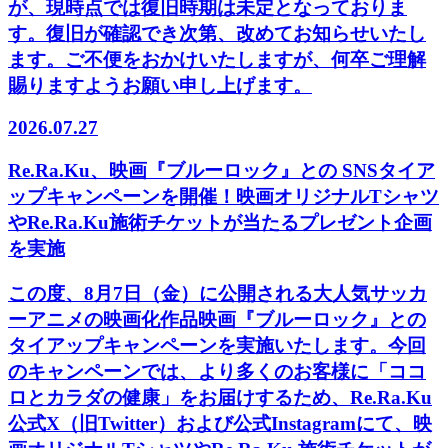
が、現時点では復旧時期は未定となっておりま
す。復旧が確認でき次第、改めてお知らせいたし
ます。ご不便をおかけいたしますが、何卒ご理解
賜りますようお願い申し上げます。
2026.07.27
Re.Ra.Ku、映画『ブルーロック』との SNSタイア
ップキャンペーンを開催！映画オリジナルTシャツ
やRe.Ra.Ku施術チケットが当たるプレゼント企画
を実施
この度、8月7日（金）に公開される大人気サッカ
ーアニメの映画化作品映画『ブルーロック』との
タイアップキャンペーンを実施いたします。今回
のキャンペーンでは、より多くのお客様に「ココ
ロとカラダの健康」をお届けするため、Re.Ra.Ku
公式X（旧Twitter）および公式Instagramにて、映