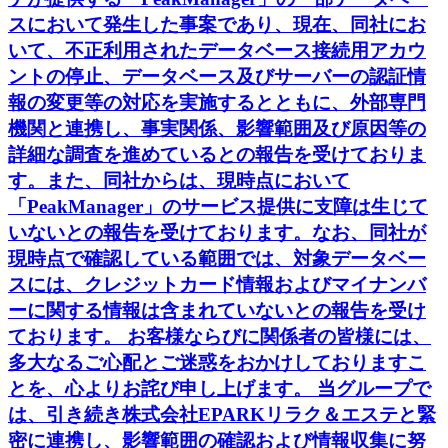
スにおいて発生した事案であり、現在、同社にお
いて、不正利用されたデータベース接続用アカウ
ントの停止、データベース及びサーバーの認証情
報の変更等の対応を実施するとともに、外部専門
機関と連携し、事実関係、影響範囲及び原因等の
詳細な調査を進めているとの報告を受けておりま
す。また、同社からは、現時点において
「PeakManager」のサービス提供に支障は生じて
いないとの報告を受けております。なお、同社が
現時点で確認している範囲では、対象データベー
スには、クレジットカード情報およびマイナンバ
ーに関する情報は含まれていないとの報告を受け
ております。 お客様ならびに関係者の皆様には、
多大なるご心配とご迷惑をおかけしておりますこ
とを、心よりお詫び申し上げます。 当グループで
は、引き続き株式会社EPARKリラク＆エステと緊
密に連携し、影響範囲の確認および情報収集に努