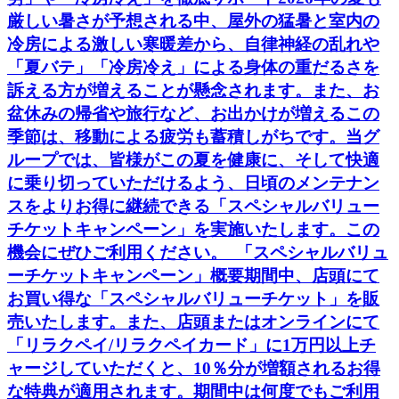
厳しい暑さが予想される中、屋外の猛暑と室内の
冷房による激しい寒暖差から、自律神経の乱れや
「夏バテ」「冷房冷え」による身体の重だるさを
訴える方が増えることが懸念されます。また、お
盆休みの帰省や旅行など、お出かけが増えるこの
季節は、移動による疲労も蓄積しがちです。当グ
ループでは、皆様がこの夏を健康に、そして快適
に乗り切っていただけるよう、日頃のメンテナン
スをよりお得に継続できる「スペシャルバリュー
チケットキャンペーン」を実施いたします。この
機会にぜひご利用ください。 「スペシャルバリュ
ーチケットキャンペーン」概要期間中、店頭にて
お買い得な「スペシャルバリューチケット」を販
売いたします。また、店頭またはオンラインにて
「リラクペイ/リラクペイカード」に1万円以上チ
ャージしていただくと、10％分が増額されるお得
な特典が適用されます。期間中は何度でもご利用