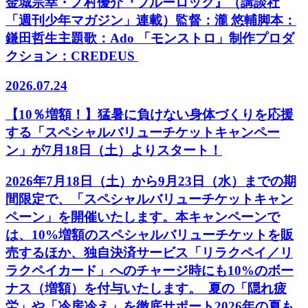
金城宗幸・ノ村優介『ブルーロック』（講談社
「週刊少年マガジン」連載）監督：瀧 悠輔脚本：
鎌田哲生主題歌：Ado 「モンストロ」制作プロダ
クション：CREDEUS
2026.07.24
【10％増額！】猛暑に負けない身体づくりを応援
する「スペシャルバリューチケットキャンペー
ン」が7月18日（土）よりスタート！
2026年7月18日（土）から9月23日（水）までの期
間限定で、「スペシャルバリューチケットキャン
ペーン」を開催いたします。本キャンペーンで
は、10%増額のスペシャルバリューチケットを販
売するほか、独自決済サービス「リラクペイ／リ
ラクペイカード」へのチャージ時にも10%のボー
ナス（増額）を付与いたします。 夏の「隠れ疲
労」や「冷房冷え」を徹底サポート2026年の夏も