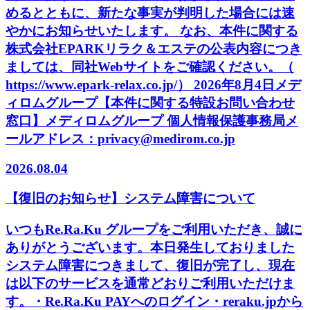
めるとともに、新たな事実が判明した場合には速
やかにお知らせいたします。 なお、本件に関する
株式会社EPARKリラク＆エステの公表内容につき
ましては、同社Webサイトをご確認ください。（
https://www.epark-relax.co.jp/） 2026年8月4日メデ
ィロムグループ【本件に関する特設お問い合わせ
窓口】メディロムグループ 個人情報保護事務局メ
ールアドレス：privacy@medirom.co.jp
2026.08.04
【復旧のお知らせ】システム障害について
いつもRe.Ra.Ku グループをご利用いただき、誠に
ありがとうございます。本日発生しておりました
システム障害につきまして、復旧が完了し、現在
は以下のサービスを通常どおりご利用いただけま
す。・Re.Ra.Ku PAYへのログイン・reraku.jpから