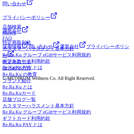
問い合わせ
プライバシーポリシー
店舗検索
運営会社
NEWS
FAQ
特定商取引法
採用情報
問い合わせ
運営会社
プライバシーポリシ
カスタマーハラスメント基本方針
Re.Ra.Ku グループ eGiftサービス利用規約
ー
ギフトカード利用約款
特定商取引法
Re.Ra.Ku PAY とは
はじめての方
Re.Ra.Ku の教育
© MEDIROM Wellness Co. All Right Reserved.
ブランド紹介
Re.Ra.Ku とは
Re.Ra.Kuカード
店舗ブログ一覧
カスタマーハラスメント基本方針
Re.Ra.Ku グループ eGiftサービス利用規約
ギフトカード利用約款
Re.Ra.Ku PAY とは