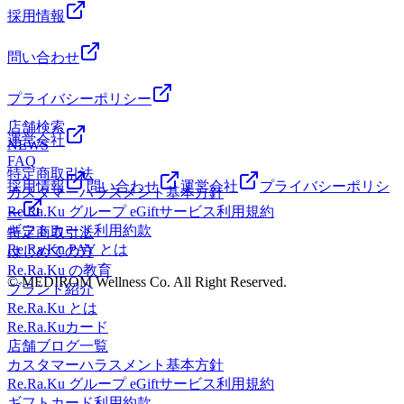
採用情報
問い合わせ
プライバシーポリシー
店舗検索
運営会社
NEWS
FAQ
特定商取引法
採用情報
問い合わせ
運営会社
プライバシーポリシ
カスタマーハラスメント基本方針
Re.Ra.Ku グループ eGiftサービス利用規約
ー
ギフトカード利用約款
特定商取引法
Re.Ra.Ku PAY とは
はじめての方
Re.Ra.Ku の教育
© MEDIROM Wellness Co. All Right Reserved.
ブランド紹介
Re.Ra.Ku とは
Re.Ra.Kuカード
店舗ブログ一覧
カスタマーハラスメント基本方針
Re.Ra.Ku グループ eGiftサービス利用規約
ギフトカード利用約款