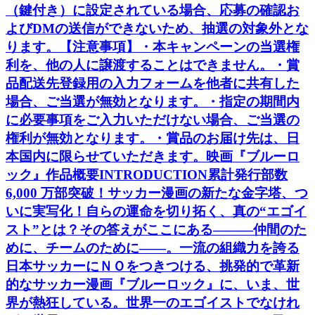
（鍵付き）に設定されている場合、応募の確認お
よびDMの送信ができないため、抽選の対象外とな
ります。【注意事項】・本キャンペーンの当選権
利を、他の人に譲渡することはできません。・賞
品配送先登録用の入力フォームを他者に共有した
場合、ご当選が無効となります。・指定の期間内
に必要事項をご入力いただけない場合、ご当選の
権利が無効となります。・賞品のお届け先は、日
本国内に限らせていただきます。映画『ブルーロ
ック』作品概要INTRODUCTION累計発行部数
6,000 万部突破！サッカー漫画の新たな金字塔、つ
いに実写化！自らの運命を切り拓く、真の“エゴイ
スト”とは？その答えがここにある―――仲間のた
めに、チームのために――。一流の組織力を誇る
日本サッカーにＮＯをつきつける、挑発的で革新
的なサッカー漫画『ブルーロック』に、いま、世
界が熱狂している。世界一のエゴイストでなけれ