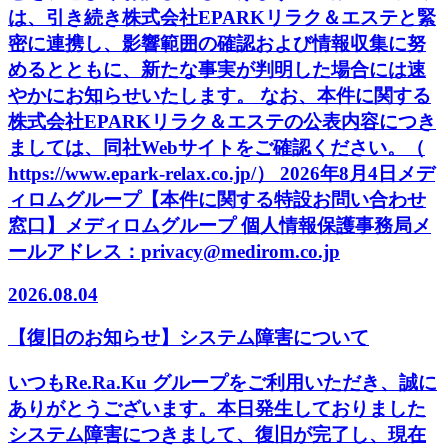
は、引き続き株式会社EPARKリラク＆エステと緊
密に連携し、影響範囲の確認および情報収集に努
めるとともに、新たな事実が判明した場合には速
やかにお知らせいたします。 なお、本件に関する
株式会社EPARKリラク＆エステの公表内容につき
ましては、同社Webサイトをご確認ください。（
https://www.epark-relax.co.jp/） 2026年8月4日メデ
ィロムグループ【本件に関する特設お問い合わせ
窓口】メディロムグループ 個人情報保護事務局メ
ールアドレス：privacy@medirom.co.jp
2026.08.04
【復旧のお知らせ】システム障害について
いつもRe.Ra.Ku グループをご利用いただき、誠に
ありがとうございます。本日発生しておりました
システム障害につきまして、復旧が完了し、現在