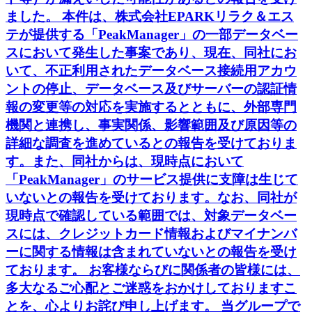
ました。 本件は、株式会社EPARKリラク＆エス
テが提供する「PeakManager」の一部データベー
スにおいて発生した事案であり、現在、同社にお
いて、不正利用されたデータベース接続用アカウ
ントの停止、データベース及びサーバーの認証情
報の変更等の対応を実施するとともに、外部専門
機関と連携し、事実関係、影響範囲及び原因等の
詳細な調査を進めているとの報告を受けておりま
す。また、同社からは、現時点において
「PeakManager」のサービス提供に支障は生じて
いないとの報告を受けております。なお、同社が
現時点で確認している範囲では、対象データベー
スには、クレジットカード情報およびマイナンバ
ーに関する情報は含まれていないとの報告を受け
ております。 お客様ならびに関係者の皆様には、
多大なるご心配とご迷惑をおかけしておりますこ
とを、心よりお詫び申し上げます。 当グループで