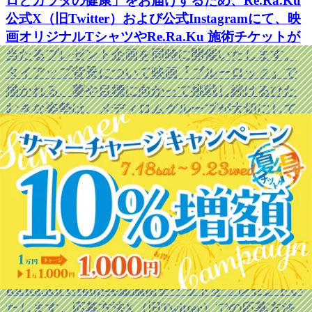
ロとカラダの健康」をお届けするため、Re.Ra.Ku
公式X（旧Twitter）および公式Instagramにて、映
画オリジナルTシャツやRe.Ra.Ku 施術チケットが
当たるプレゼント企画を同時に開催いたします。
タイアップ背景について映画『ブルーロック』で
描かれる、夢や目標に向かって挑戦し続けるひた
むきな姿勢は、メディロムグループが大切にして
いる価値観と深く重なります。自らの可能性を信
じ、理想に向かって前進し続けるためには、心身
を健やかに保ち、日々コンディションを整えるこ
とが重要です。メディロムグループは、本タイア
ップを通じて、挑戦するすべての人を健康面から
応援してまいります。SNSタイアップキャンペー
ンRe.Ra.Ku公式X（旧Twitter）およびRe.Ra.Ku
Group公式Instagramにて、ご応募いただいた方に
抽選で映画『ブルーロック』オリジナルTシャツや
Re.Ra.Ku Group共通施術チケットをプレゼントい
たします。応募方法X（旧Twitter）での応募方法