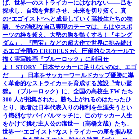
ば、世界一のストライカーにはなれない――己を
探求し、自我を覚醒させ、未来を切り拓く。真
の“エゴイスト”へと成長していく高校生たちの物
語、その強烈な自己実現のテーマは、もはやスポ
ーツの枠を超え、大勢の胸を熱くする！『キング
ダム』、『国宝』などの超大作で世界に挑み続け
るエゴ全開の CREDEUS が、圧倒的なスケールで
描く実写映画『ブルーロック』に刮目せ
よ！ STORY「日本サッカーに足りないのは、エゴ
だ――」 日本をサッカーワールドカップ優勝に導
く革命的なストライカーを育成する施設〝青い監
獄〟（ブルーロック）に、全国の高校生 FW たち
300 人が招集された。勝ち上がれるのはたったひ
とり、敗者は日本代表入りの権利を生涯失うとい
う熾烈なサバイバルマッチに、己のサッカー人生
をかけて挑む主人公の潔世一（高橋文哉）たち。
世界一“エゴイスト”なストライカーの座を掴み取