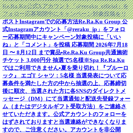
Re.Ra.Ku公式Xアカウント「@reraku_official」を
フォロー応募期間中にキャンペーン対象投稿をリ
ポストInstagramでの応募方法Re.Ra.Ku Group 公
式Instagramアカウント「@reraku_jp」をフォロ
ー応募期間中にキャンペーン対象投稿に「いい
ね」と「コメント」を投稿 応募期間 2026年7月18
日 〜 8月12日 まで賞品▪️Re.Ra.Ku Group共通施術
チケット 3,000円分 抽選で5名様※Spa Re.Ra.Ku
ではご利用できません▪️夏を乗り切れ！『ブルーロ
ック』 エゴT シャツ：5名様 当選発表について応
募条件を満たした方の中から抽選の上、応募締切
後に順次、当選された方に各SNSのダイレクトメ
ッセージ（DM）にて当選通知と配送先登録フォー
ム（またはデジタルギフト受取方法）をご連絡さ
せていただきます。公式アカウントのフォローを
はずされておりますと当選連絡ができなくなりま
すので、ご注意ください。アカウントを非公開