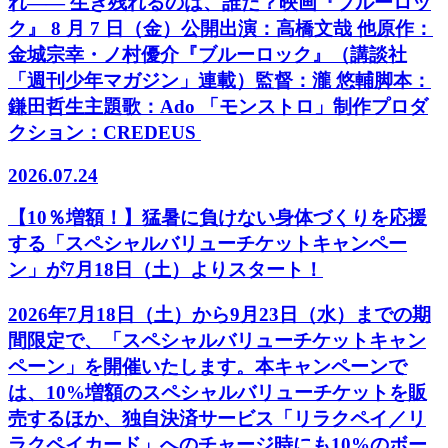
れ―― 生き残れるのは、誰だ？映画『ブルーロッ
ク』 8 月 7 日（金）公開出演：高橋文哉 他原作：
金城宗幸・ノ村優介『ブルーロック』（講談社
「週刊少年マガジン」連載）監督：瀧 悠輔脚本：
鎌田哲生主題歌：Ado 「モンストロ」制作プロダ
クション：CREDEUS
2026.07.24
【10％増額！】猛暑に負けない身体づくりを応援
する「スペシャルバリューチケットキャンペー
ン」が7月18日（土）よりスタート！
2026年7月18日（土）から9月23日（水）までの期
間限定で、「スペシャルバリューチケットキャン
ペーン」を開催いたします。本キャンペーンで
は、10%増額のスペシャルバリューチケットを販
売するほか、独自決済サービス「リラクペイ／リ
ラクペイカード」へのチャージ時にも10%のボー