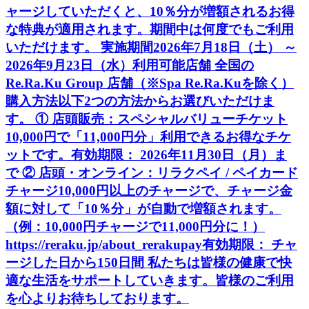
ャージしていただくと、10％分が増額されるお得
な特典が適用されます。期間中は何度でもご利用
いただけます。 実施期間2026年7月18日（土） ～
2026年9月23日（水）利用可能店舗 全国の
Re.Ra.Ku Group 店舗（※Spa Re.Ra.Kuを除く）
購入方法以下2つの方法からお選びいただけま
す。 ① 店頭販売：スペシャルバリューチケット
10,000円で「11,000円分」利用できるお得なチケ
ットです。有効期限： 2026年11月30日（月）ま
で ② 店頭・オンライン：リラクペイ / ペイカード
チャージ10,000円以上のチャージで、チャージ金
額に対して「10％分」が自動で増額されます。
（例：10,000円チャージで11,000円分に！）
https://reraku.jp/about_rerakupay有効期限： チャ
ージした日から150日間 私たちは皆様の健康で快
適な生活をサポートしていきます。皆様のご利用
を心よりお待ちしております。