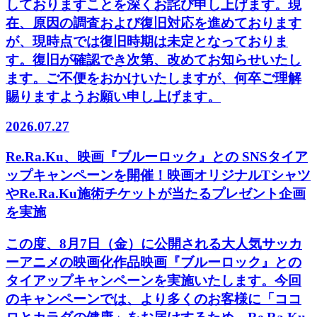
しておりますことを深くお詫び申し上げます。現
在、原因の調査および復旧対応を進めております
が、現時点では復旧時期は未定となっておりま
す。復旧が確認でき次第、改めてお知らせいたし
ます。ご不便をおかけいたしますが、何卒ご理解
賜りますようお願い申し上げます。
2026.07.27
Re.Ra.Ku、映画『ブルーロック』との SNSタイア
ップキャンペーンを開催！映画オリジナルTシャツ
やRe.Ra.Ku施術チケットが当たるプレゼント企画
を実施
この度、8月7日（金）に公開される大人気サッカ
ーアニメの映画化作品映画『ブルーロック』との
タイアップキャンペーンを実施いたします。今回
のキャンペーンでは、より多くのお客様に「ココ