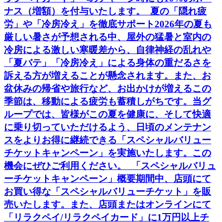
ナス（増額）を付与いたします。 夏の「隠れ疲
労」や「冷房冷え」を徹底サポート2026年の夏も
厳しい暑さが予想される中、屋外の猛暑と室内の
冷房による激しい寒暖差から、自律神経の乱れや
「夏バテ」「冷房冷え」による身体の重だるさを
訴える方が増えることが懸念されます。また、お
盆休みの帰省や旅行など、お出かけが増えるこの
季節は、移動による疲労も蓄積しがちです。当グ
ループでは、皆様がこの夏を健康に、そして快適
に乗り切っていただけるよう、日頃のメンテナン
スをよりお得に継続できる「スペシャルバリュー
チケットキャンペーン」を実施いたします。この
機会にぜひご利用ください。 「スペシャルバリュ
ーチケットキャンペーン」概要期間中、店頭にて
お買い得な「スペシャルバリューチケット」を販
売いたします。また、店頭またはオンラインにて
「リラクペイ/リラクペイカード」に1万円以上チ