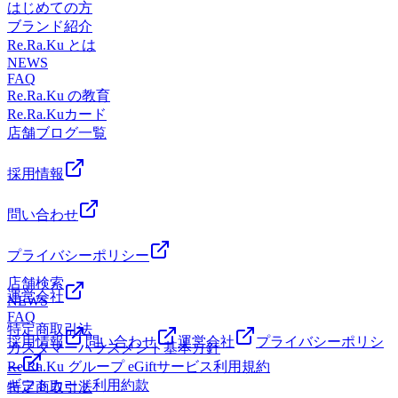
はじめての方
ブランド紹介
Re.Ra.Ku とは
NEWS
FAQ
Re.Ra.Ku の教育
Re.Ra.Kuカード
店舗ブログ一覧
採用情報
問い合わせ
プライバシーポリシー
店舗検索
運営会社
NEWS
FAQ
特定商取引法
採用情報
問い合わせ
運営会社
プライバシーポリシ
カスタマーハラスメント基本方針
Re.Ra.Ku グループ eGiftサービス利用規約
ー
ギフトカード利用約款
特定商取引法