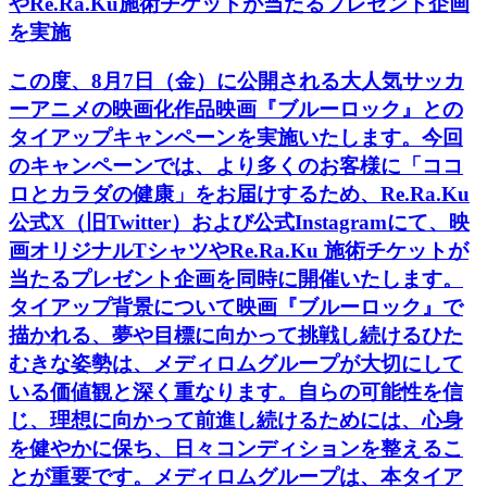
やRe.Ra.Ku施術チケットが当たるプレゼント企画
を実施
この度、8月7日（金）に公開される大人気サッカ
ーアニメの映画化作品映画『ブルーロック』との
タイアップキャンペーンを実施いたします。今回
のキャンペーンでは、より多くのお客様に「ココ
ロとカラダの健康」をお届けするため、Re.Ra.Ku
公式X（旧Twitter）および公式Instagramにて、映
画オリジナルTシャツやRe.Ra.Ku 施術チケットが
当たるプレゼント企画を同時に開催いたします。
タイアップ背景について映画『ブルーロック』で
描かれる、夢や目標に向かって挑戦し続けるひた
むきな姿勢は、メディロムグループが大切にして
いる価値観と深く重なります。自らの可能性を信
じ、理想に向かって前進し続けるためには、心身
を健やかに保ち、日々コンディションを整えるこ
とが重要です。メディロムグループは、本タイア