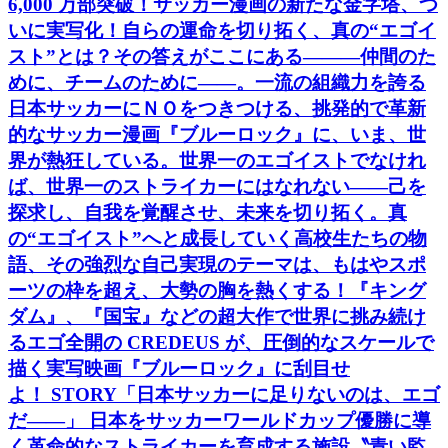
6,000 万部突破！サッカー漫画の新たな金字塔、つ
いに実写化！自らの運命を切り拓く、真の“エゴイ
スト”とは？その答えがここにある―――仲間のた
めに、チームのために――。一流の組織力を誇る
日本サッカーにＮＯをつきつける、挑発的で革新
的なサッカー漫画『ブルーロック』に、いま、世
界が熱狂している。世界一のエゴイストでなけれ
ば、世界一のストライカーにはなれない――己を
探求し、自我を覚醒させ、未来を切り拓く。真
の“エゴイスト”へと成長していく高校生たちの物
語、その強烈な自己実現のテーマは、もはやスポ
ーツの枠を超え、大勢の胸を熱くする！『キング
ダム』、『国宝』などの超大作で世界に挑み続け
るエゴ全開の CREDEUS が、圧倒的なスケールで
描く実写映画『ブルーロック』に刮目せ
よ！ STORY「日本サッカーに足りないのは、エゴ
だ――」 日本をサッカーワールドカップ優勝に導
く革命的なストライカーを育成する施設〝青い監