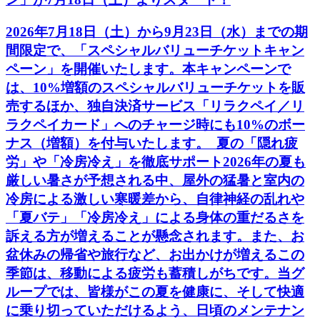
2026年7月18日（土）から9月23日（水）までの期
間限定で、「スペシャルバリューチケットキャン
ペーン」を開催いたします。本キャンペーンで
は、10%増額のスペシャルバリューチケットを販
売するほか、独自決済サービス「リラクペイ／リ
ラクペイカード」へのチャージ時にも10%のボー
ナス（増額）を付与いたします。 夏の「隠れ疲
労」や「冷房冷え」を徹底サポート2026年の夏も
厳しい暑さが予想される中、屋外の猛暑と室内の
冷房による激しい寒暖差から、自律神経の乱れや
「夏バテ」「冷房冷え」による身体の重だるさを
訴える方が増えることが懸念されます。また、お
盆休みの帰省や旅行など、お出かけが増えるこの
季節は、移動による疲労も蓄積しがちです。当グ
ループでは、皆様がこの夏を健康に、そして快適
に乗り切っていただけるよう、日頃のメンテナン