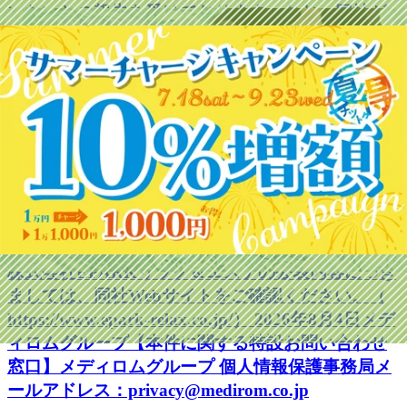
いないとの報告を受けております。なお、同社が
現時点で確認している範囲では、対象データベー
スには、クレジットカード情報およびマイナンバ
ーに関する情報は含まれていないとの報告を受け
ております。 お客様ならびに関係者の皆様には、
多大なるご心配とご迷惑をおかけしておりますこ
とを、心よりお詫び申し上げます。 当グループで
は、引き続き株式会社EPARKリラク＆エステと緊
密に連携し、影響範囲の確認および情報収集に努
めるとともに、新たな事実が判明した場合には速
やかにお知らせいたします。 なお、本件に関する
株式会社EPARKリラク＆エステの公表内容につき
ましては、同社Webサイトをご確認ください。（
https://www.epark-relax.co.jp/） 2026年8月4日メデ
ィロムグループ【本件に関する特設お問い合わせ
窓口】メディロムグループ 個人情報保護事務局メ
ールアドレス：privacy@medirom.co.jp