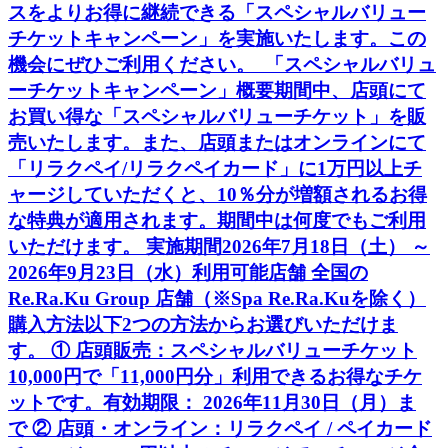
スをよりお得に継続できる「スペシャルバリュー
チケットキャンペーン」を実施いたします。この
機会にぜひご利用ください。 「スペシャルバリュ
ーチケットキャンペーン」概要期間中、店頭にて
お買い得な「スペシャルバリューチケット」を販
売いたします。また、店頭またはオンラインにて
「リラクペイ/リラクペイカード」に1万円以上チ
ャージしていただくと、10％分が増額されるお得
な特典が適用されます。期間中は何度でもご利用
いただけます。 実施期間2026年7月18日（土） ～
2026年9月23日（水）利用可能店舗 全国の
Re.Ra.Ku Group 店舗（※Spa Re.Ra.Kuを除く）
購入方法以下2つの方法からお選びいただけま
す。 ① 店頭販売：スペシャルバリューチケット
10,000円で「11,000円分」利用できるお得なチケ
ットです。有効期限： 2026年11月30日（月）ま
で ② 店頭・オンライン：リラクペイ / ペイカード