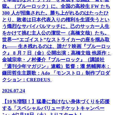
獄〟（ブルーロック）に、全国の高校生 FW たち
300 人が招集された。勝ち上がれるのはたったひ
とり、敗者は日本代表入りの権利を生涯失うとい
う熾烈なサバイバルマッチに、己のサッカー人生
をかけて挑む主人公の潔世一（高橋文哉）たち。
世界一“エゴイスト”なストライカーの座を掴み取
れ―― 生き残れるのは、誰だ？映画『ブルーロッ
ク』 8 月 7 日（金）公開出演：高橋文哉 他原作：
金城宗幸・ノ村優介『ブルーロック』（講談社
「週刊少年マガジン」連載）監督：瀧 悠輔脚本：
鎌田哲生主題歌：Ado 「モンストロ」制作プロダ
クション：CREDEUS
2026.07.24
【10％増額！】猛暑に負けない身体づくりを応援
する「スペシャルバリューチケットキャンペー
ン」が7月18日（土）よりスタート！