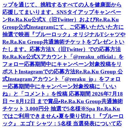
ップを通じて、挑戦するすべての人を健康面から
応援してまいります。SNSタイアップキャンペー
ンRe.Ra.Ku公式X（旧Twitter）およびRe.Ra.Ku
Group公式Instagramにて、ご応募いただいた方に
抽選で映画『ブルーロック』オリジナルTシャツや
Re.Ra.Ku Group共通施術チケットをプレゼントい
たします。応募方法X（旧Twitter）での応募方法
Re.Ra.Ku公式Xアカウント「@reraku_official」を
フォロー応募期間中にキャンペーン対象投稿をリ
ポストInstagramでの応募方法Re.Ra.Ku Group 公
式Instagramアカウント「@reraku_jp」をフォロ
ー応募期間中にキャンペーン対象投稿に「いい
ね」と「コメント」を投稿 応募期間 2026年7月18
日 〜 8月12日 まで賞品▪️Re.Ra.Ku Group共通施術
チケット 3,000円分 抽選で5名様※Spa Re.Ra.Ku
ではご利用できません▪️夏を乗り切れ！『ブルーロ
ック』 エゴT シャツ：5名様 当選発表について応