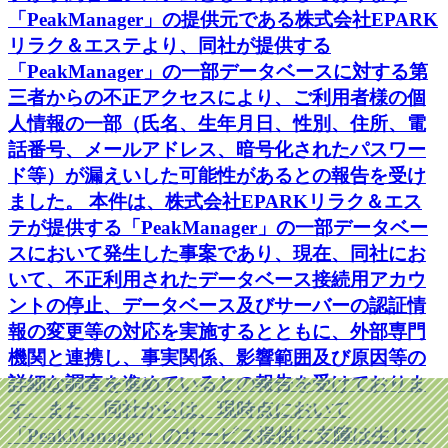
「PeakManager」の提供元である株式会社EPARK
リラク＆エステより、同社が提供する
「PeakManager」の一部データベースに対する第
三者からの不正アクセスにより、ご利用者様の個
人情報の一部（氏名、生年月日、性別、住所、電
話番号、メールアドレス、暗号化されたパスワー
ド等）が漏えいした可能性があるとの報告を受け
ました。 本件は、株式会社EPARKリラク＆エス
テが提供する「PeakManager」の一部データベー
スにおいて発生した事案であり、現在、同社にお
いて、不正利用されたデータベース接続用アカウ
ントの停止、データベース及びサーバーの認証情
報の変更等の対応を実施するとともに、外部専門
機関と連携し、事実関係、影響範囲及び原因等の
詳細な調査を進めているとの報告を受けておりま
す。また、同社からは、現時点において
「PeakManager」のサービス提供に支障は生じて