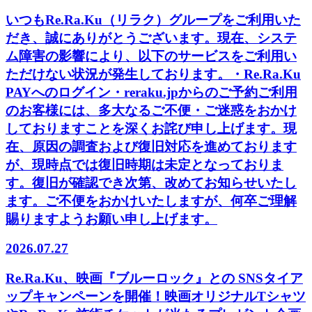
いつもRe.Ra.Ku（リラク）グループをご利用いた
だき、誠にありがとうございます。現在、システ
ム障害の影響により、以下のサービスをご利用い
ただけない状況が発生しております。・Re.Ra.Ku
PAYへのログイン・reraku.jpからのご予約ご利用
のお客様には、多大なるご不便・ご迷惑をおかけ
しておりますことを深くお詫び申し上げます。現
在、原因の調査および復旧対応を進めております
が、現時点では復旧時期は未定となっておりま
す。復旧が確認でき次第、改めてお知らせいたし
ます。ご不便をおかけいたしますが、何卒ご理解
賜りますようお願い申し上げます。
2026.07.27
Re.Ra.Ku、映画『ブルーロック』との SNSタイア
ップキャンペーンを開催！映画オリジナルTシャツ