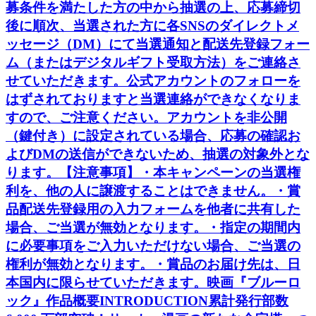
募条件を満たした方の中から抽選の上、応募締切
後に順次、当選された方に各SNSのダイレクトメ
ッセージ（DM）にて当選通知と配送先登録フォー
ム（またはデジタルギフト受取方法）をご連絡さ
せていただきます。公式アカウントのフォローを
はずされておりますと当選連絡ができなくなりま
すので、ご注意ください。アカウントを非公開
（鍵付き）に設定されている場合、応募の確認お
よびDMの送信ができないため、抽選の対象外とな
ります。【注意事項】・本キャンペーンの当選権
利を、他の人に譲渡することはできません。・賞
品配送先登録用の入力フォームを他者に共有した
場合、ご当選が無効となります。・指定の期間内
に必要事項をご入力いただけない場合、ご当選の
権利が無効となります。・賞品のお届け先は、日
本国内に限らせていただきます。映画『ブルーロ
ック』作品概要INTRODUCTION累計発行部数