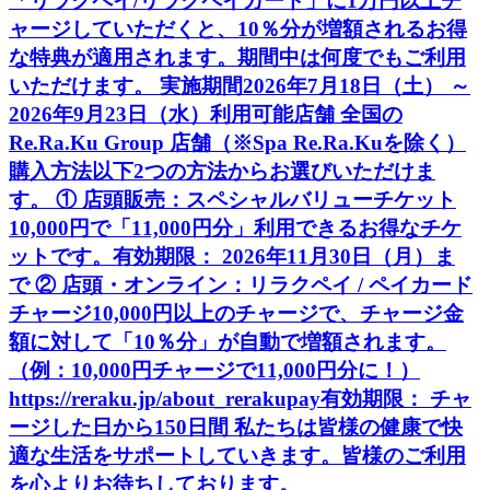
「リラクペイ/リラクペイカード」に1万円以上チ
ャージしていただくと、10％分が増額されるお得
な特典が適用されます。期間中は何度でもご利用
いただけます。 実施期間2026年7月18日（土） ～
2026年9月23日（水）利用可能店舗 全国の
Re.Ra.Ku Group 店舗（※Spa Re.Ra.Kuを除く）
購入方法以下2つの方法からお選びいただけま
す。 ① 店頭販売：スペシャルバリューチケット
10,000円で「11,000円分」利用できるお得なチケ
ットです。有効期限： 2026年11月30日（月）ま
で ② 店頭・オンライン：リラクペイ / ペイカード
チャージ10,000円以上のチャージで、チャージ金
額に対して「10％分」が自動で増額されます。
（例：10,000円チャージで11,000円分に！）
https://reraku.jp/about_rerakupay有効期限： チャ
ージした日から150日間 私たちは皆様の健康で快
適な生活をサポートしていきます。皆様のご利用
を心よりお待ちしております。