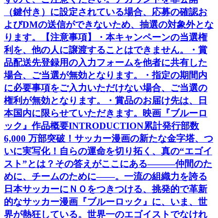
（鍵付き）に設定されている場合、応募の確認お
よびDMの送信ができないため、抽選の対象外とな
ります。【注意事項】・本キャンペーンの当選権
利を、他の人に譲渡することはできません。・賞
品配送先登録用の入力フォームを他者に共有した
場合、ご当選が無効となります。・指定の期間内
に必要事項をご入力いただけない場合、ご当選の
権利が無効となります。・賞品のお届け先は、日
本国内に限らせていただきます。映画『ブルーロ
ック』作品概要INTRODUCTION累計発行部数
6,000 万部突破！サッカー漫画の新たな金字塔、つ
いに実写化！自らの運命を切り拓く、真の“エゴイ
スト”とは？その答えがここにある―――仲間のた
めに、チームのために――。一流の組織力を誇る
日本サッカーにＮＯをつきつける、挑発的で革新
的なサッカー漫画『ブルーロック』に、いま、世
界が熱狂している。世界一のエゴイストでなけれ