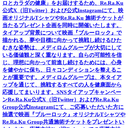
ロとカラダの健康」をお届けするため、Re.Ra.Ku
公式X（旧Twitter）および公式Instagramにて、映
画オリジナルTシャツやRe.Ra.Ku 施術チケットが
当たるプレゼント企画を同時に開催いたします。
タイアップ背景について映画『ブルーロック』で
描かれる、夢や目標に向かって挑戦し続けるひた
むきな姿勢は、メディロムグループが大切にして
いる価値観と深く重なります。自らの可能性を信
じ、理想に向かって前進し続けるためには、心身
を健やかに保ち、日々コンディションを整えるこ
とが重要です。メディロムグループは、本タイア
ップを通じて、挑戦するすべての人を健康面から
応援してまいります。SNSタイアップキャンペー
ンRe.Ra.Ku公式X（旧Twitter）およびRe.Ra.Ku
Group公式Instagramにて、ご応募いただいた方に
抽選で映画『ブルーロック』オリジナルTシャツや
Re.Ra.Ku Group共通施術チケットをプレゼントい