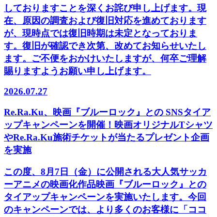
しておりますことを深くお詫び申し上げます。現
在、原因の調査および復旧対応を進めております
が、現時点では復旧時期は未定となっておりま
す。復旧が確認でき次第、改めてお知らせいたし
ます。ご不便をおかけいたしますが、何卒ご理解
賜りますようお願い申し上げます。
2026.07.27
Re.Ra.Ku、映画『ブルーロック』との SNSタイア
ップキャンペーンを開催！映画オリジナルTシャツ
やRe.Ra.Ku施術チケットが当たるプレゼント企画
を実施
この度、8月7日（金）に公開される大人気サッカ
ーアニメの映画化作品映画『ブルーロック』との
タイアップキャンペーンを実施いたします。今回
のキャンペーンでは、より多くのお客様に「ココ