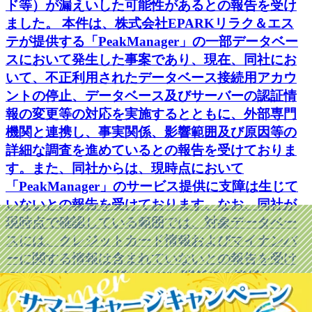
ド等）が漏えいした可能性があるとの報告を受け
ました。 本件は、株式会社EPARKリラク＆エス
テが提供する「PeakManager」の一部データベー
スにおいて発生した事案であり、現在、同社にお
いて、不正利用されたデータベース接続用アカウ
ントの停止、データベース及びサーバーの認証情
報の変更等の対応を実施するとともに、外部専門
機関と連携し、事実関係、影響範囲及び原因等の
詳細な調査を進めているとの報告を受けておりま
す。また、同社からは、現時点において
「PeakManager」のサービス提供に支障は生じて
いないとの報告を受けております。なお、同社が
現時点で確認している範囲では、対象データベー
スには、クレジットカード情報およびマイナンバ
ーに関する情報は含まれていないとの報告を受け
ております。 お客様ならびに関係者の皆様には、
多大なるご心配とご迷惑をおかけしておりますこ