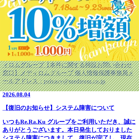
とを、心よりお詫び申し上げます。 当グループで
は、引き続き株式会社EPARKリラク＆エステと緊
密に連携し、影響範囲の確認および情報収集に努
めるとともに、新たな事実が判明した場合には速
やかにお知らせいたします。 なお、本件に関する
株式会社EPARKリラク＆エステの公表内容につき
ましては、同社Webサイトをご確認ください。（
https://www.epark-relax.co.jp/） 2026年8月4日メデ
ィロムグループ【本件に関する特設お問い合わせ
窓口】メディロムグループ 個人情報保護事務局メ
ールアドレス：privacy@medirom.co.jp
2026.08.04
【復旧のお知らせ】システム障害について
いつもRe.Ra.Ku グループをご利用いただき、誠に
ありがとうございます。本日発生しておりました
システム障害につきまして、復旧が完了し、現在