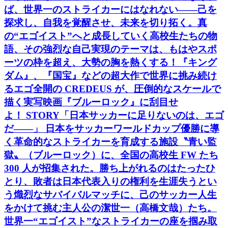
ば、世界一のストライカーにはなれない――己を
探求し、自我を覚醒させ、未来を切り拓く。真
の“エゴイスト”へと成長していく高校生たちの物
語、その強烈な自己実現のテーマは、もはやスポ
ーツの枠を超え、大勢の胸を熱くする！『キング
ダム』、『国宝』などの超大作で世界に挑み続け
るエゴ全開の CREDEUS が、圧倒的なスケールで
描く実写映画『ブルーロック』に刮目せ
よ！ STORY「日本サッカーに足りないのは、エゴ
だ――」 日本をサッカーワールドカップ優勝に導
く革命的なストライカーを育成する施設〝青い監
獄〟（ブルーロック）に、全国の高校生 FW たち
300 人が招集された。勝ち上がれるのはたったひ
とり、敗者は日本代表入りの権利を生涯失うとい
う熾烈なサバイバルマッチに、己のサッカー人生
をかけて挑む主人公の潔世一（高橋文哉）たち。
世界一“エゴイスト”なストライカーの座を掴み取