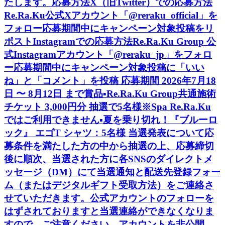
たします。応募方法X（旧Twitter）での応募方法
Re.Ra.Ku公式Xアカウント「@reraku_official」を
フォロー応募期間中にキャンペーン対象投稿をリ
ポストInstagramでの応募方法Re.Ra.Ku Group 公
式Instagramアカウント「@reraku_jp」をフォロ
ー応募期間中にキャンペーン対象投稿に「いい
ね」と「コメント」を投稿 応募期間 2026年7月18
日 〜 8月12日 まで賞品▪️Re.Ra.Ku Group共通施術
チケット 3,000円分 抽選で5名様※Spa Re.Ra.Ku
ではご利用できません▪️夏を乗り切れ！『ブルーロ
ック』 エゴT シャツ：5名様 当選発表について応
募条件を満たした方の中から抽選の上、応募締切
後に順次、当選された方に各SNSのダイレクトメ
ッセージ（DM）にて当選通知と配送先登録フォー
ム（またはデジタルギフト受取方法）をご連絡さ
せていただきます。公式アカウントのフォローを
はずされておりますと当選連絡ができなくなりま
すので、ご注意ください。アカウントを非公開