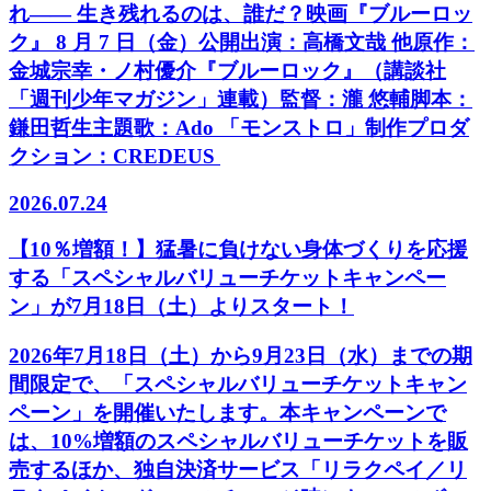
れ―― 生き残れるのは、誰だ？映画『ブルーロッ
ク』 8 月 7 日（金）公開出演：高橋文哉 他原作：
金城宗幸・ノ村優介『ブルーロック』（講談社
「週刊少年マガジン」連載）監督：瀧 悠輔脚本：
鎌田哲生主題歌：Ado 「モンストロ」制作プロダ
クション：CREDEUS
2026.07.24
【10％増額！】猛暑に負けない身体づくりを応援
する「スペシャルバリューチケットキャンペー
ン」が7月18日（土）よりスタート！
2026年7月18日（土）から9月23日（水）までの期
間限定で、「スペシャルバリューチケットキャン
ペーン」を開催いたします。本キャンペーンで
は、10%増額のスペシャルバリューチケットを販
売するほか、独自決済サービス「リラクペイ／リ