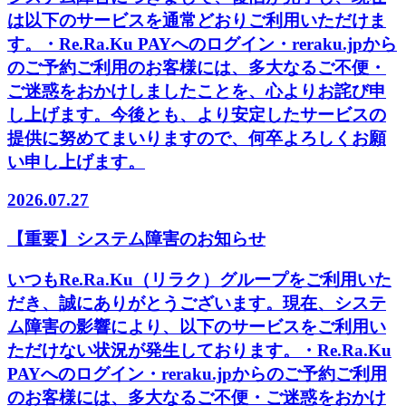
は以下のサービスを通常どおりご利用いただけま
す。・Re.Ra.Ku PAYへのログイン・reraku.jpから
のご予約ご利用のお客様には、多大なるご不便・
ご迷惑をおかけしましたことを、心よりお詫び申
し上げます。今後とも、より安定したサービスの
提供に努めてまいりますので、何卒よろしくお願
い申し上げます。
2026.07.27
【重要】システム障害のお知らせ
いつもRe.Ra.Ku（リラク）グループをご利用いた
だき、誠にありがとうございます。現在、システ
ム障害の影響により、以下のサービスをご利用い
ただけない状況が発生しております。・Re.Ra.Ku
PAYへのログイン・reraku.jpからのご予約ご利用
のお客様には、多大なるご不便・ご迷惑をおかけ