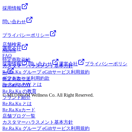
採用情報
問い合わせ
プライバシーポリシー
店舗検索
運営会社
NEWS
FAQ
特定商取引法
採用情報
問い合わせ
運営会社
プライバシーポリシ
カスタマーハラスメント基本方針
Re.Ra.Ku グループ eGiftサービス利用規約
ー
ギフトカード利用約款
特定商取引法
Re.Ra.Ku PAY とは
はじめての方
Re.Ra.Ku の教育
© MEDIROM Wellness Co. All Right Reserved.
ブランド紹介
Re.Ra.Ku とは
Re.Ra.Kuカード
店舗ブログ一覧
カスタマーハラスメント基本方針
Re.Ra.Ku グループ eGiftサービス利用規約