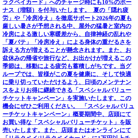
ラクペイカード」へのチャージ時にも10%のボー
ナス（増額）を付与いたします。 夏の「隠れ疲
労」や「冷房冷え」を徹底サポート2026年の夏も
厳しい暑さが予想される中、屋外の猛暑と室内の
冷房による激しい寒暖差から、自律神経の乱れや
「夏バテ」「冷房冷え」による身体の重だるさを
訴える方が増えることが懸念されます。また、お
盆休みの帰省や旅行など、お出かけが増えるこの
季節は、移動による疲労も蓄積しがちです。当グ
ループでは、皆様がこの夏を健康に、そして快適
に乗り切っていただけるよう、日頃のメンテナン
スをよりお得に継続できる「スペシャルバリュー
チケットキャンペーン」を実施いたします。この
機会にぜひご利用ください。 「スペシャルバリュ
ーチケットキャンペーン」概要期間中、店頭にて
お買い得な「スペシャルバリューチケット」を販
売いたします。また、店頭またはオンラインにて