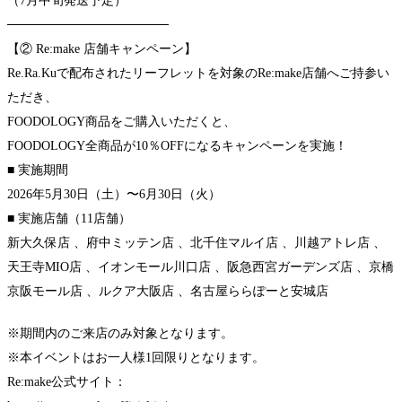
（7月中旬発送予定）
──────────────────
【② Re:make 店舗キャンペーン】
Re.Ra.Kuで配布されたリーフレットを対象のRe:make店舗へご持参い
ただき、
FOODOLOGY商品をご購入いただくと、
FOODOLOGY全商品が10％OFFになるキャンペーンを実施！
■ 実施期間
2026年5月30日（土）〜6月30日（火）
■ 実施店舗（11店舗）
新大久保店 、府中ミッテン店 、北千住マルイ店 、川越アトレ店 、
天王寺MIO店 、イオンモール川口店 、阪急西宮ガーデンズ店 、京橋
京阪モール店 、ルクア大阪店 、名古屋ららぽーと安城店
※期間内のご来店のみ対象となります。
※本イベントはお一人様1回限りとなります。
Re:make公式サイト：