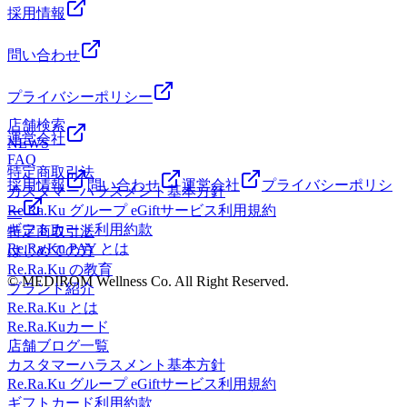
採用情報
問い合わせ
プライバシーポリシー
店舗検索
運営会社
NEWS
FAQ
特定商取引法
採用情報
問い合わせ
運営会社
プライバシーポリシ
カスタマーハラスメント基本方針
Re.Ra.Ku グループ eGiftサービス利用規約
ー
ギフトカード利用約款
特定商取引法
Re.Ra.Ku PAY とは
はじめての方
Re.Ra.Ku の教育
© MEDIROM Wellness Co. All Right Reserved.
ブランド紹介
Re.Ra.Ku とは
Re.Ra.Kuカード
店舗ブログ一覧
カスタマーハラスメント基本方針
Re.Ra.Ku グループ eGiftサービス利用規約
ギフトカード利用約款