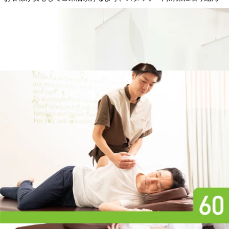
で参ります。
お客様にはご不便をおかけいたしますが、
感染拡大防止にご理解ご協力いただきますようお願いいたします。
WEB予約する
電話予約する
03-6715-6053
最近のブログ
週末のボディケアでお身体をリセットさせましょ
う!【ReRaKu田園調布店】
8月9日(日)11:00～ご案内可能です。★☆ペアでのご案内
12:40～ご案内可能です。お時間やコースなどお気軽にお問
2026.08.08
い合わせ下さいませ(*’▽’)ーーーーーーーーーーーーーーー
ーーーーーーーーーーーーーーーーーーー-その他、空き情
凝り固まる前のボディケアで、お身体をスッキリ
報-8月10日(月) 10:00～ご案内可能です。8月11日(火) 10:00～
させましょう！【ReRaKu田園調布店】
ご案内可能です。8月12日(水) 10:00～ご案内可能です。8月
8月8日(土)10:00～ご案内可能です。★☆ペアでのご案内11：
13日(木) 12:30～ご案内可能です。8月14日(金) 10:00～ご案内
00～ご案内可能です。お時間やコースなどお気軽にお問い合
可能です。8月15日(土) 10:00～ご案内可能です。ご不明な点