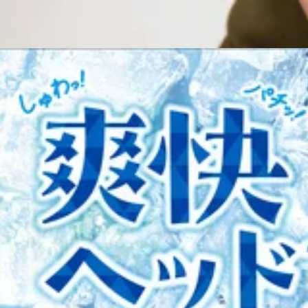
元気いっぱいのスタッフ一同、皆様のご来店を心よりお待ちして
～マッサージのように気持ちいいボディケア～
Re.Ra.Ku八王子オクトーレ店（旧：Re.Ra.Ku八王子東急スクエ
【JR八王子駅 徒歩1分】