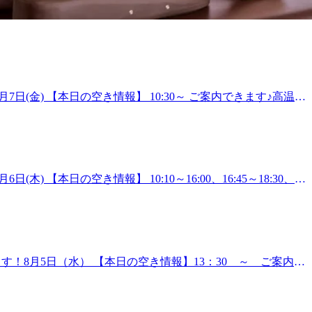
月7日(金) 【本日の空き情報】 10:30～ ご案内できます♪高温の
かりお願いします。蒸し暑い日々、お身体にお疲れを感じてい
ボディケアで、日頃のお疲れやだるさをスッキリしませんか！
首周りが気になる方、ネックリンパケア・ドライヘッドスパお
店を心よりお待ちしております。～マッサージのように気持
しに行ったけど…すぐに辛く硬い状態に戻ってしまう…そんな経験は今
) 【本日の空き情報】 10:10～16:00、16:45～18:30、
楽な体作りを!丁寧な施術とヒアリングで皆様の健康的な毎日をサ
。この時期はどうしても動いた時の消耗が激しいのでなかなか動
八王子オクトーレがございます。つきましたら8階エスカレータ
ほぐせる60分、全身をほぐしつつ更にお疲れの箇所に時間をか
了承くださいませ。
てもらいたい…といった要望にも時間に空きがあればこたえられ
ージのように気持ちいいボディケア～Re.Ra.Ku八王子オ
戻ってしまう…そんな経験は今までありませんか?マッサージのよう
ます！8月5日（水） 【本日の空き情報】13：30 ～ ご案内で
で皆様の健康的な毎日をサポートいたします! 【アクセス】JR八
り、暑いので疲労が溜まって取れにくくて、体調もなかなか整
したら8階エスカレーターのぼってすぐです!お気軽にお待ち
たコースや、寄り添いながらサポートし疲れにくいお身体に近づ
のスタッフ一同、皆様のご来店を心よりお待ちしております。