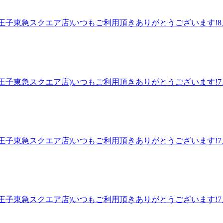
子オクトーレ店（旧：Re.Ra.Ku八王子東急スクエア店）【J
のように気持ちイイ！Re.Ra.Kuの『肩甲骨ストレッチ』&
.Ku八王子東急スクエア店)いつもご利用頂きありがとうございます!8
アクセス】JR八王子駅改札を出て北口方面（右側）に進んで
様いかがお過ごしでしょうか。仕事始めの月曜日、休みから仕
です！お気軽にお待ちしております♪※スタッフ施術時には予約
か！お疲れが溜まる前にほぐすことで、お身体の予防になりま
スパ実施中！ 元気いっぱいのスタッフ一同、皆様のご来店を心
.Ku八王子東急スクエア店)【JR八王子駅 徒歩1分】ほぐしに行
『肩甲骨ストレッチ』&amp;「ボディケア」で、ずっーと楽な体
.Ku八王子東急スクエア店)いつもご利用頂きありがとうございます!7月
右側)に進んでいただき、バスロータリーを挟んで正面に八王子
す。～マッサージのように気持ちいいボディケア～Re.Ra.Ku八
時には予約センターへつながる場合があります。予めご了承く
い状態に戻ってしまう…そんな経験は今までありませんか?マッサ
術とヒアリングで皆様の健康的な毎日をサポートいたします! 【ア
います。つきましたら8階エスカレーターのぼってすぐです!
.Ku八王子東急スクエア店)いつもご利用頂きありがとうございます!7月
か。7月も残すところあと2日となり、さらに厳しい暑さの8
で、自律神経が整うことや、お疲れの予防につながります。ボ
ヘッドスパ実施中！！ 元気いっぱいのスタッフ一同、皆様のご
e.Ra.Ku八王子東急スクエア店)【JR八王子駅 徒歩1分】ほ
.Kuの『肩甲骨ストレッチ』&amp;「ボディケア」で、ずっー
.Ku八王子東急スクエア店)いつもご利用頂きありがとうございます!7月
口方面(右側)に進んでいただき、バスロータリーを挟んで正面
お身体にお疲れを感じていませんか。ボディケア、フットケア
ッフ施術時には予約センターへつながる場合があります。予め
タッフ一同、皆様のご来店を心よりお待ちしております。～マッ