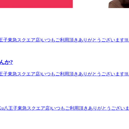
.Ku八王子東急スクエア店)いつもご利用頂きありがとうございます!8
。本日は、35℃近くまで上昇する予報、水分・塩分補給をしっ
、なかなか時間が取れない方いらっしゃると思います。当店の
ーチできます。デスクワークやスマートフォンの操作で、頭や
んか?
立ち寄りください。 元気いっぱいのスタッフ一同、皆様のご来
.Ra.Ku八王子東急スクエア店)【JR八王子駅 徒歩1分】ほぐ
u八王子東急スクエア店)いつもご利用頂きありがとうございます!8月6日(木
Kuの『肩甲骨ストレッチ』&amp;「ボディケア」で、ずっーと
較的涼しかったですが、午後は昨日よりも気温が上がるみたいですね
方面(右側)に進んでいただき、バスロータリーを挟んで正面に
見直してみませんか? 当店は一番短いコースで30分、全身を
フ施術時には予約センターへつながる場合があります。予めご
単位で延長も可能ですので物足りなかったり、もう少しほぐし
タッフ一同、皆様のご来店を心よりお待ちしております。～マッサ
八王子駅 徒歩1分】 ほぐしに行ったけど…すぐに辛く硬い状態に
.Ra.Ku八王子東急スクエア店)いつもご利用頂きありがとうござい
;「ボディケア」で、ずっーと楽な体作りを!丁寧な施術とヒアリング
ますね汗皆様いかがお過ごしでしょうか？風邪も流行っていた
ータリーを挟んで正面に八王子オクトーレがございます。つきま
a.Kuではスッキリさっはり！！皆さんのお身体の不調に合わせ
る場合があります。予めご了承くださいませ。
。心もリフレッシュして元気に過ごしましょう♪ 元気いっぱい