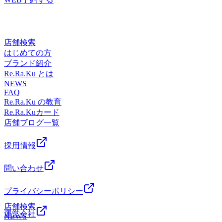
八王子東急スクエア店)【JR八王子駅 徒歩1分】ほぐしに行
トレッチ』&amp;「ボディケア」で、ずっーと楽な体作りを!
が気になる方、フットケアおすすめです。 期間限定で爽快
ったけど…すぐに辛く硬い状態に戻ってしまう…そんな経験
丁寧な施術とヒアリングで皆様の健康的な毎日をサポートい
ヘッドスパ実施中！！お気軽にお立ち寄りください。 元気
は今までありませんか?マッサージのように気持ちイ
たします!【アクセス】JR八王子駅改札を出て北口方面(右側)
いっぱいのスタッフ一同、皆様のご来店を心よりお待ちして
イ!Re.Ra.Kuの『肩甲骨ストレッチ』&amp;「ボディケア」
に進んでいただき、バスロータリーを挟んで正面に八王子オ
おります。～マッサージのように気持ちいいボディケア～
店舗検索
で、ずっーと楽な体作りを!丁寧な施術とヒアリングで皆様
クトーレがございます。つきましたら8階エスカレーターの
Re.Ra.Ku八王子オクトーレ店(旧:Re.Ra.Ku八王子東急スクエ
はじめての方
の健康的な毎日をサポートいたします!【アクセス】JR八王
ぼってすぐです!お気軽にお待ちしております♪※スタッフ施
ア店)【JR八王子駅 徒歩1分】ほぐしに行ったけど…すぐに
ブランド紹介
子駅改札を出て北口方面(右側)に進んでいただき、バスロー
術時には予約センターへつながる場合があります。予めご了
辛く硬い状態に戻ってしまう…そんな経験は今までありませ
Re.Ra.Ku とは
タリーを挟んで正面に八王子オクトーレがございます。つき
承くださいませ。
んか?マッサージのように気持ちイイ!Re.Ra.Kuの『肩甲骨ス
NEWS
ましたら8階エスカレーターのぼってすぐです!お気軽にお待
FAQ
トレッチ』&amp;「ボディケア」で、ずっーと楽な体作りを!
ちしております♪※スタッフ施術時には予約センターへつな
Re.Ra.Ku の教育
丁寧な施術とヒアリングで皆様の健康的な毎日をサポートい
がる場合があります。予めご了承くださいませ。
Re.Ra.Kuカード
たします!【アクセス】JR八王子駅改札を出て北口方面(右側)
店舗ブログ一覧
に進んでいただき、バスロータリーを挟んで正面に八王子オ
クトーレがございます。つきましたら8階エスカレーターの
ぼってすぐです!お気軽にお待ちしております♪※スタッフ施
採用情報
術時には予約センターへつながる場合があります。予めご了
承くださいませ。
問い合わせ
プライバシーポリシー
店舗検索
運営会社
NEWS