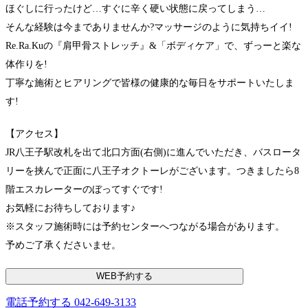
ほぐしに行ったけど…すぐに辛く硬い状態に戻ってしまう…
そんな経験は今までありませんか?マッサージのように気持ちイイ!
Re.Ra.Kuの『肩甲骨ストレッチ』&「ボディケア」で、ずっーと楽な
体作りを!
丁寧な施術とヒアリングで皆様の健康的な毎日をサポートいたしま
す!
【アクセス】
JR八王子駅改札を出て北口方面(右側)に進んでいただき、バスロータ
リーを挟んで正面に八王子オクトーレがございます。つきましたら8
階エスカレーターのぼってすぐです!
お気軽にお待ちしております♪
※スタッフ施術時には予約センターへつながる場合があります。
予めご了承くださいませ。
WEB予約する
電話予約する
042-649-3133