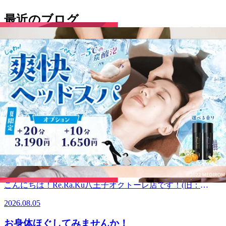
最近のブログ
日頃のお疲れスッキリしませんか。
こんにちは!Re.Ra.Ku八王子オクトーレ店です!(旧:Re.Ra.Ku
八王子東急スクエア店)いつもご利用頂きありがとうござい
2026.08.07
ます!8月7日(金) 【本日の空き情報】 10:30～ ご案内できます
♪高温の日が続いておりますが、皆様、体調管理はいかがで
暑さからくるだるさをボディケアでスッキリしま
しょうか。本日は、35℃近くまで上昇する予報、水分・塩分
せんか?
補給をしっかりお願いします。蒸し暑い日々、お身体にお疲
こんにちは!Re.Ra.Ku八王子オクトーレ店です!(旧:Re.Ra.Ku
れを感じていませんか。規則正しい生活をすることが大切で
八王子東急スクエア店)いつもご利用頂きありがとうござい
すが、忙しく、なかなか時間が取れない方いらっしゃると思
2026.08.06
ます!8月6日(木) 【本日の空き情報】 10:10～16:00、16:45～
います。当店のボディケアで、日頃のお疲れやだるさをスッ
18:30、18:25～20:00でしたらご案内できます♪ 今日朝は比較
キリしませんか！ボディケア60分以上で、首から下、3体勢
暑さに負けないお体に！！
的涼しかったですが、午後は昨日よりも気温が上がるみたい
でしっかりアプローチできます。デスクワークやスマートフ
ですね。この時期はどうしても動いた時の消耗が激しいので
ォンの操作で、頭や首周りが気になる方、ネックリンパケ
こんにちは！Re.Ra.Ku八王子オクトーレ店です！(旧：
なかなか動きづらいですよね。そういった時こそ一旦自分の
ア・ドライヘッドスパおすすめです。期間限定で爽快ヘッド
Re.Ra.Ku八王子東急スクエア店)いつもご利用頂きありがと
身体の調子を見直してみませんか? 当店は一番短いコースで
2026.08.05
スパ実施中！お気軽にお立ち寄りください。 元気いっぱい
うございます！8月5日（水） 【本日の空き情報】13：30
30分、全身をほぐせる60分、全身をほぐしつつ更にお疲れの
のスタッフ一同、皆様のご来店を心よりお待ちしておりま
～ ご案内できます♪今日もお天気！！日差しが強く暑さが
箇所に時間をかけられる90分のボディケアを用意しておりま
お身体ほぐしてみませんか！
す。～マッサージのように気持ちいいボディケア～Re.Ra.Ku