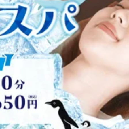
。本日は、35℃近くまで上昇する予報、水分・塩分補給をしっ
、なかなか時間が取れない方いらっしゃると思います。当店の
ーチできます。デスクワークやスマートフォンの操作で、頭や
んか?
立ち寄りください。 元気いっぱいのスタッフ一同、皆様のご来
.Ra.Ku八王子東急スクエア店)【JR八王子駅 徒歩1分】ほぐ
u八王子東急スクエア店)いつもご利用頂きありがとうございます!8月6日(木
Kuの『肩甲骨ストレッチ』&amp;「ボディケア」で、ずっーと
較的涼しかったですが、午後は昨日よりも気温が上がるみたいですね
方面(右側)に進んでいただき、バスロータリーを挟んで正面に
見直してみませんか? 当店は一番短いコースで30分、全身を
フ施術時には予約センターへつながる場合があります。予めご
単位で延長も可能ですので物足りなかったり、もう少しほぐし
タッフ一同、皆様のご来店を心よりお待ちしております。～マッサ
八王子駅 徒歩1分】 ほぐしに行ったけど…すぐに辛く硬い状態に
.Ra.Ku八王子東急スクエア店)いつもご利用頂きありがとうござい
;「ボディケア」で、ずっーと楽な体作りを!丁寧な施術とヒアリング
ますね汗皆様いかがお過ごしでしょうか？風邪も流行っていた
ータリーを挟んで正面に八王子オクトーレがございます。つきま
a.Kuではスッキリさっはり！！皆さんのお身体の不調に合わせ
る場合があります。予めご了承くださいませ。
。心もリフレッシュして元気に過ごしましょう♪ 元気いっぱい
子オクトーレ店（旧：Re.Ra.Ku八王子東急スクエア店）【J
のように気持ちイイ！Re.Ra.Kuの『肩甲骨ストレッチ』&
.Ku八王子東急スクエア店)いつもご利用頂きありがとうございます!8
アクセス】JR八王子駅改札を出て北口方面（右側）に進んで
様いかがお過ごしでしょうか。仕事始めの月曜日、休みから仕
です！お気軽にお待ちしております♪※スタッフ施術時には予約
か！お疲れが溜まる前にほぐすことで、お身体の予防になりま
スパ実施中！ 元気いっぱいのスタッフ一同、皆様のご来店を心
.Ku八王子東急スクエア店)【JR八王子駅 徒歩1分】ほぐしに行