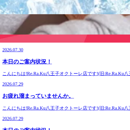
りませんか?マッサージのように気持ちイイ!Re.Ra.Kuの
こんにちは!Re.Ra.Ku八王子オクトーレ店です!(旧:Re.Ra
いたします!【アクセス】JR八王子駅改札を出て北口方面(
いっぱいのスタッフ一同、皆様のご来店を心よりお待ちしておりま
ってすぐです!お気軽にお待ちしております♪※スタッフ施術
2026.07.30
【JR八王子駅 徒歩1分】 ほぐしに行ったけど…すぐに辛く硬
&amp;「ボディケア」で、ずっーと楽な体作りを!丁寧な施
ボディケアでスッキリしませんか！
だき、バスロータリーを挟んで正面に八王子オクトーレがござ
ターへつながる場合があります。予めご了承くださいませ。
こんにちは!Re.Ra.Ku八王子オクトーレ店です!(旧:Re.Ra
暑い日々が続いておりますが、皆様体調管理はいかがでしょう
2026.07.30
お身体ほぐしてみませんか。首や肩、肩甲骨周りをほぐすこと
お仕事帰り、お気軽にお立ち寄りください。期間限定で爽快
本日のご案内状況！
持ちいいボディケア～Re.Ra.Ku八王子オクトーレ店(旧:R
今までありませんか?マッサージのように気持ちイイ!Re.Ra
こんにちは!Re.Ra.Ku八王子オクトーレ店です!(旧:Re.Ra
サポートいたします!【アクセス】JR八王子駅改札を出て北
い暑さですが、いかがお過ごしでしょうか。日々の暮らし、
ターのぼってすぐです!お気軽にお待ちしております♪※スタ
2026.07.29
中！お仕事帰り、お気軽にご来店ください。 元気いっぱいのス
オクトーレ店(旧:Re.Ra.Ku八王子東急スクエア店)【J
お疲れ溜まっていませんか。
うに気持ちイイ!Re.Ra.Kuの『肩甲骨ストレッチ』&am
八王子駅改札を出て北口方面(右側)に進んでいただき、バス
こんにちは!Re.Ra.Ku八王子オクトーレ店です!(旧:Re.Ra
ちしております♪※スタッフ施術時には予約センターへつな
い暑さが続いておりますが、皆様体調管理はいかがでしょう
2026.07.29
を迎えます。行事に参加したり、観光に行かれる等、ご計画さ
で、首から下、3体勢しっかりアプローチできます。お疲れ