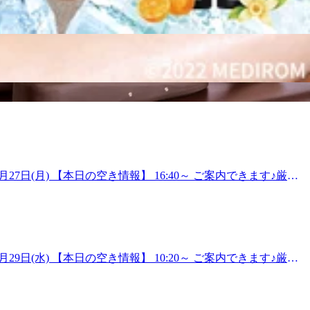
作りを!丁寧な施術とヒアリングで皆様の健康的な毎日をサポート
30日(木) 【本日の空き情報】 18:40～ ご案内できます♪元気
オクトーレがございます。つきましたら8階エスカレーターのぼ
王子オクトーレ店(旧:Re.Ra.Ku八王子東急スクエア店)
ださいませ。
ージのように気持ちイイ!Re.Ra.Kuの『肩甲骨ストレッチ』
クセス】JR八王子駅改札を出て北口方面(右側)に進んでいた
お気軽にお待ちしております♪※スタッフ施術時には予約セン
30日(木) 【本日の空き情報】 14:30～ ご案内できます♪蒸し
月に入ります。熱中症対策として、このタイミングにお疲れの
ディケア60分以上で、3体勢しっかりアプローチできます。
来店を心よりお待ちしております。～マッサージのように気
ぐしに行ったけど…すぐに辛く硬い状態に戻ってしまう…そんな経験は
と楽な体作りを!丁寧な施術とヒアリングで皆様の健康的な毎日を
27日(月) 【本日の空き情報】 16:40～ ご案内できます♪厳し
に八王子オクトーレがございます。つきましたら8階エスカレー
のセットコースおすすめです。期間限定で爽快ヘッドスパ実施
ご了承くださいませ。
サージのように気持ちいいボディケア～Re.Ra.Ku八王子
戻ってしまう…そんな経験は今までありませんか?マッサージのよ
ングで皆様の健康的な毎日をサポートいたします!【アクセス】JR
ましたら8階エスカレーターのぼってすぐです!お気軽にお待
29日(水) 【本日の空き情報】 10:20～ ご案内できます♪厳し
日傘、雨具の用意お願いします。7月もまもなく終わり、8月
ミングに、お身体ほぐしてみませんか。ボディケア60分以上
事帰り、お出かけの際、お気軽にお立ち寄りください。期間限