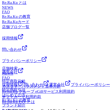
Re.Ra.Ku とは
NEWS
FAQ
Re.Ra.Ku の教育
Re.Ra.Kuカード
店舗ブログ一覧
採用情報
問い合わせ
プライバシーポリシー
店舗検索
運営会社
NEWS
FAQ
特定商取引法
採用情報
問い合わせ
運営会社
プライバシーポリシー
カスタマーハラスメント基本方針
特定商取引法
Re.Ra.Ku グループ eGiftサービス利用規約
はじめての方
ギフトカード利用約款
Re.Ra.Ku の教育
Re.Ra.Ku PAY とは
ブランド紹介