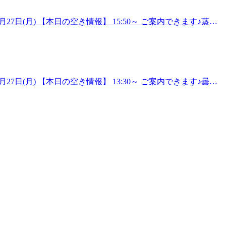
に気持ちいいボディケア～Re.Ra.Ku八王子オクトーレ店
…そんな経験は今までありませんか?マッサージのように気持ちイ
27日(月) 【本日の空き情報】 15:50～ ご案内できます♪蒸し
健康的な毎日をサポートいたします!【アクセス】JR八王子駅改札
。夕方ですが、お足元にお疲れを感じていませんか。フットケ
エスカレーターのぼってすぐです!お気軽にお待ちしておりま
ケア、ドライヘッドスパおすすめです。期間限定で爽快ヘッド
ます。～マッサージのように気持ちいいボディケア～
に辛く硬い状態に戻ってしまう…そんな経験は今までありませんか?
な施術とヒアリングで皆様の健康的な毎日をサポートいたします!
27日(月) 【本日の空き情報】 13:30～ ご案内できます♪曇空
ございます。つきましたら8階エスカレーターのぼってすぐで
します。暑い日が続き、疲れやだるさを何とかしたい、気持ち
。
ットケアおすすめです。 期間限定で爽快ヘッドスパ実施
のように気持ちいいボディケア～Re.Ra.Ku八王子オクト
しまう…そんな経験は今までありませんか?マッサージのように気
皆様の健康的な毎日をサポートいたします!【アクセス】JR八王子
ら8階エスカレーターのぼってすぐです!お気軽にお待ちして