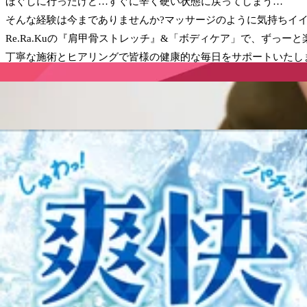
ほぐしに行ったけど…すぐに辛く硬い状態に戻ってしまう…
そんな経験は今までありませんか?マッサージのように気持ちイイ
Re.Ra.Kuの『肩甲骨ストレッチ』&「ボディケア」で、ずっーと
丁寧な施術とヒアリングで皆様の健康的な毎日をサポートいたし
【アクセス】
JR八王子駅改札を出て北口方面(右側)に進んでいただき、バス
お気軽にお待ちしております♪
※スタッフ施術時には予約センターへつながる場合があります。
予めご了承くださいませ。
電話予約する
042-649-3133
最近のブログ
日頃のお疲れスッキリしませんか。
こんにちは!Re.Ra.Ku八王子オクトーレ店です!(旧:Re.Ra