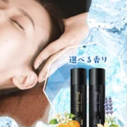
かりお願いします。蒸し暑い日々、お身体にお疲れを感じてい
ボディケアで、日頃のお疲れやだるさをスッキリしませんか！
首周りが気になる方、ネックリンパケア・ドライヘッドスパお
店を心よりお待ちしております。～マッサージのように気持
しに行ったけど…すぐに辛く硬い状態に戻ってしまう…そんな経験は今
) 【本日の空き情報】 10:10～16:00、16:45～18:30、
楽な体作りを!丁寧な施術とヒアリングで皆様の健康的な毎日をサ
。この時期はどうしても動いた時の消耗が激しいのでなかなか動
八王子オクトーレがございます。つきましたら8階エスカレータ
ほぐせる60分、全身をほぐしつつ更にお疲れの箇所に時間をか
了承くださいませ。
てもらいたい…といった要望にも時間に空きがあればこたえられ
ージのように気持ちいいボディケア～Re.Ra.Ku八王子オ
戻ってしまう…そんな経験は今までありませんか?マッサージのよう
ます！8月5日（水） 【本日の空き情報】13：30 ～ ご案内で
で皆様の健康的な毎日をサポートいたします! 【アクセス】JR八
り、暑いので疲労が溜まって取れにくくて、体調もなかなか整
したら8階エスカレーターのぼってすぐです!お気軽にお待ち
たコースや、寄り添いながらサポートし疲れにくいお身体に近づ
のスタッフ一同、皆様のご来店を心よりお待ちしております。
R八王子駅 徒歩1分】 ほぐしに行ったけど…すぐに辛く硬い状態
amp;「ボディケア」で、ずっーと楽な体作りを！丁寧な施術と
月3日(月) 【本日の空き情報】 10:30～ ご案内できます♪蒸し暑
いただき、バスロータリーを挟んで正面に八王子オクトーレが
事モードへの切り替えが難しい方、いらっしゃると思います。
センターへつながる場合があります。予めご了承くださいま
す。ボディケアとフットケアのセットコースおすすめです。8
よりお待ちしております。～マッサージのように気持ちいい
ったけど…すぐに辛く硬い状態に戻ってしまう…そんな経験は今まであ