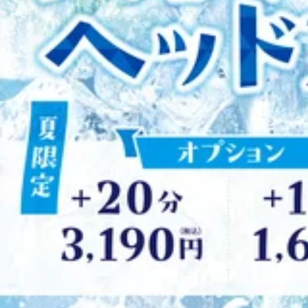
日が続いておりますが、皆様、体調管理はいかがでしょうか
2026.08.07
ませんか。規則正しい生活をすることが大切ですが、忙しく
ボディケア60分以上で、首から下、3体勢でしっかりアプロ
暑さからくるだるさをボディケアでスッキリしませ
すすめです。期間限定で爽快ヘッドスパ実施中！お気軽にお
ちいいボディケア～Re.Ra.Ku八王子オクトーレ店(旧:Re
こんにちは!Re.Ra.Ku八王子オクトーレ店です!(旧:Re.Ra.K
までありませんか?マッサージのように気持ちイイ!Re.Ra.
18:25～20:00でしたらご案内できます♪ 今日朝は比
ポートいたします!【アクセス】JR八王子駅改札を出て北口
2026.08.06
きづらいですよね。そういった時こそ一旦自分の身体の調子を
ーのぼってすぐです!お気軽にお待ちしております♪※スタッ
けられる90分のボディケアを用意しております。また10分
暑さに負けないお体に！！
ますので、是非お気軽に予約してください。元気いっぱいのス
クトーレ店(旧:Re.Ra.Ku八王子東急スクエア店)【JR
こんにちは！Re.Ra.Ku八王子オクトーレ店です！(旧：Re
に気持ちイイ!Re.Ra.Kuの『肩甲骨ストレッチ』&amp
きます♪今日もお天気！！日差しが強く暑さが増してきてい
王子駅改札を出て北口方面(右側)に進んでいただき、バスロ
2026.08.05
えきれていない方も多いのではないでしょうか。。。Re.R
しております♪※スタッフ施術時には予約センターへつなが
けていきます！！どんなお悩みでもお気軽にご連絡ください
お身体ほぐしてみませんか！
～マッサージのように気持ちいいボディケア～Re.Ra.Ku八王
に戻ってしまう…そんな経験は今までありませんか？マッサージ
こんにちは!Re.Ra.Ku八王子オクトーレ店です!(旧:Re.Ra
ヒアリングで皆様の健康的な毎日をサポートいたします！ 【
い日々ですが、本日は小雨が降り気温が下がっています。皆
ございます。つきましたら8階エスカレーターのぼってすぐ
2026.08.03
お仕事帰りに、当店のボディケアでお身体スッキリしません
せ。
月の厳しい暑さを乗り越えましょう。期間限定で爽快ヘッド
本日の予約状況
ボディケア～Re.Ra.Ku八王子オクトーレ店(旧:Re.Ra