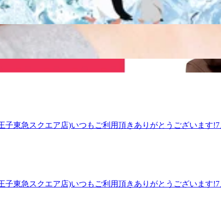
『肩甲骨ストレッチ』&amp;「ボディケア」で、ずっーと楽な体
.Ku八王子東急スクエア店)いつもご利用頂きありがとうございます!7月
右側)に進んでいただき、バスロータリーを挟んで正面に八王子
す。～マッサージのように気持ちいいボディケア～Re.Ra.Ku八
時には予約センターへつながる場合があります。予めご了承く
い状態に戻ってしまう…そんな経験は今までありませんか?マッサ
術とヒアリングで皆様の健康的な毎日をサポートいたします! 【ア
います。つきましたら8階エスカレーターのぼってすぐです!
.Ku八王子東急スクエア店)いつもご利用頂きありがとうございます!7月
か。7月も残すところあと2日となり、さらに厳しい暑さの8
で、自律神経が整うことや、お疲れの予防につながります。ボ
ヘッドスパ実施中！！ 元気いっぱいのスタッフ一同、皆様のご
e.Ra.Ku八王子東急スクエア店)【JR八王子駅 徒歩1分】ほ
.Kuの『肩甲骨ストレッチ』&amp;「ボディケア」で、ずっー
.Ku八王子東急スクエア店)いつもご利用頂きありがとうございます!7月
口方面(右側)に進んでいただき、バスロータリーを挟んで正面
お身体にお疲れを感じていませんか。ボディケア、フットケア
ッフ施術時には予約センターへつながる場合があります。予め
タッフ一同、皆様のご来店を心よりお待ちしております。～マッ
R八王子駅 徒歩1分】ほぐしに行ったけど…すぐに辛く硬い状態に
p;「ボディケア」で、ずっーと楽な体作りを!丁寧な施術とヒアリ
ロータリーを挟んで正面に八王子オクトーレがございます。つき
.Ku八王子東急スクエア店)いつもご利用頂きありがとうございます!7月
がる場合があります。予めご了承くださいませ。
か。日中は危険な暑さやにわか雨の予報があり、お出かけの際は
れている方、いらっしゃると思います。8月を迎える前のタイ
が溜まる前にほくすことが、お身体の予防に繋がります。お仕