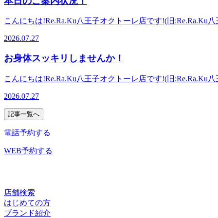
本日のご案内状況！
定で爽快ヘッドスパ実施中！！ 元気いっぱいのスタッフ一同、
(旧:Re.Ra.Ku八王子東急スクエア店)【JR八王子駅 
こんにちは!Re.Ra.Ku八王子オクトーレ店です!(旧:Re.Ra
イ!Re.Ra.Kuの『肩甲骨ストレッチ』&amp;「ボディ
暑い日々、体調管理はいかがでしょうか。本日は気温が若干
を出て北口方面(右側)に進んでいただき、バスロータリーを
2026.07.27
ア40分以上で、ふくらはぎをしっかりアプローチできます
す♪※スタッフ施術時には予約センターへつながる場合があ
スパ実施中！お仕事帰り、お気軽にご来店ください。 元気
お身体スッキリしませんか！
Re.Ra.Ku八王子オクトーレ店(旧:Re.Ra.Ku八王子
マッサージのように気持ちイイ!Re.Ra.Kuの『肩甲骨スト
こんにちは!Re.Ra.Ku八王子オクトーレ店です!(旧:Re.Ra
【アクセス】JR八王子駅改札を出て北口方面(右側)に進ん
ですが、蒸し暑いですね。皆様いかがお過ごしでしょうか。
す!お気軽にお待ちしております♪※スタッフ施術時には予約
2026.07.27
を爽快にしたいとお思いの方、いらっしゃると思います。ボ
中！！お気軽にお立ち寄りください。 元気いっぱいのスタッフ
記事一覧へ
ーレ店(旧:Re.Ra.Ku八王子東急スクエア店)【JR八王
持ちイイ!Re.Ra.Kuの『肩甲骨ストレッチ』&amp;「
電話予約する
駅改札を出て北口方面(右側)に進んでいただき、バスロータ
おります♪※スタッフ施術時には予約センターへつながる場
WEB予約する
店舗検索
はじめての方
ブランド紹介