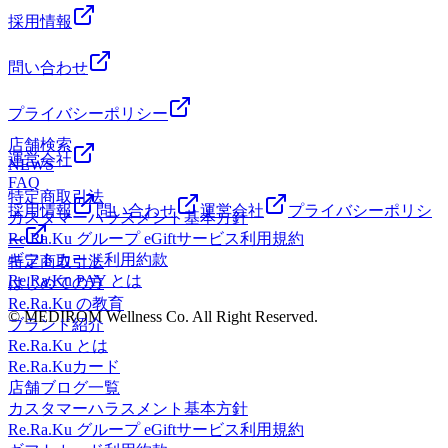
採用情報
問い合わせ
プライバシーポリシー
店舗検索
運営会社
NEWS
FAQ
特定商取引法
採用情報
問い合わせ
運営会社
プライバシーポリシ
カスタマーハラスメント基本方針
Re.Ra.Ku グループ eGiftサービス利用規約
ー
ギフトカード利用約款
特定商取引法
Re.Ra.Ku PAY とは
はじめての方
Re.Ra.Ku の教育
© MEDIROM Wellness Co. All Right Reserved.
ブランド紹介
Re.Ra.Ku とは
Re.Ra.Kuカード
店舗ブログ一覧
カスタマーハラスメント基本方針
Re.Ra.Ku グループ eGiftサービス利用規約