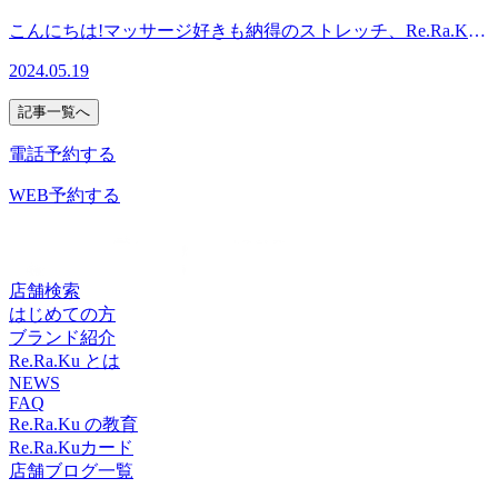
ディケア 70分 ¥8,800・ボディケア 90分 ¥11,000・フットケア
わせください^^
ます。※現時点でのご案内可能時間になりますので変動があ
30分 ¥3,850・フットケア 40分 ¥4,950・フットケア 60分
こんにちは!マッサージ好きも納得のストレッチ、Re.Ra.Ku
ります。予めご了承ください。 Re.Ra.Ku東中野店は、11:00
¥7,150※予告なく変更となる場合がございます&lt;利用可能
東中野店です。ブログを閲覧頂きありがとうございます!本
～21:00までの間、換気を行い、毎日OPENしております!み
2024.05.19
店舗&gt;Re.Re.Ku 一部直営店のみ使える店舗はこちら
日も感染症対策を万全にして、元気に営業しております♪5月
なさまのご来店をスタッフ一同心よりお待ちしておりま
(https://reraku.jp/studio/search?
20日(月)空き情報のお知らせです!以下の時間帯に空きがござ
す。 マッサージや整体好きも納得!『ウィングストレッチor
記事一覧へ
q=%7B%22prefectureId%22%3Anull%2C%22cityIds%22%3A%5
います。11:00～21:00がご案内可能となっております。※現
股関節ストレッチ』を取り入れたリラク系ボディケア
記載されている店舗以外ではご利用いただけませんのでご注
時点でのご案内可能時間になりますので変動があります。予
電話予約する
♪Re.Ra.Ku東中野店〈営業時間〉終日:11時00分～21時00分
意ください※順次ご利用いただける店舗を拡大してまいりま
めご了承ください。 Re.Ra.Ku東中野店は、11:00～21:00まで
(20時30分最終受付)〈住所〉中野区東中野5-1-1〈アクセス〉
すので、お待ちくださいませ皆様のご利用を心よりお待ちし
の間、換気を行い、毎日OPENしております!みなさまのご来
WEB予約する
JR中央・総武線 東中野駅 東2出口より徒歩2分都営大江戸線
ております! マッサージや整体好きも納得!『ウィングストレ
店をスタッフ一同心よりお待ちしております。 マッサージ
東中野駅 A1出口より徒歩5分※オンラインで△や×と表示さ
ッチor股関節ストレッチ』を取り入れたリラク系ボディケア
や整体好きも納得!『ウィングストレッチor股関節ストレッ
れていてもご案内出来る場合があります。お気軽にお問い合
♪Re.Ra.Ku東中野店〈営業時間〉終日:11時00分～21時00分
チ』を取り入れたリラク系ボディケア♪Re.Ra.Ku東中野店
わせください^^
(20時30分最終受付)〈住所〉中野区東中野5-1-1〈アクセス〉
〈営業時間〉終日:11時00分～21時00分(20時30分最終受付)
店舗検索
JR中央・総武線 東中野駅 東2出口より徒歩2分都営大江戸線
〈住所〉中野区東中野5-1-1〈アクセス〉JR中央・総武線 東
はじめての方
東中野駅 A1出口より徒歩5分※オンラインで△や×と表示さ
中野駅 東2出口より徒歩2分都営大江戸線 東中野駅 A1出口よ
ブランド紹介
れていてもご案内出来る場合があります。お気軽にお問い合
り徒歩5分※オンラインで△や×と表示されていてもご案内
Re.Ra.Ku とは
わせください^^
出来る場合があります。お気軽にお問い合わせください^^
NEWS
FAQ
Re.Ra.Ku の教育
Re.Ra.Kuカード
店舗ブログ一覧