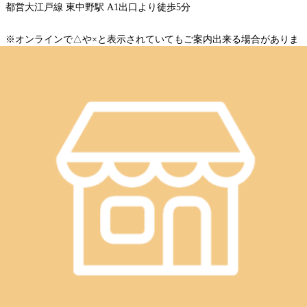
都営大江戸線 東中野駅 A1出口より徒歩5分
※オンラインで△や×と表示されていてもご案内出来る場合がありま
す。お気軽にお問い合わせください^^
WEB予約する
電話予約する
03-3364-5028
最近のブログ
8月11日(火)のご案内♪
こんにちは!マッサージ好きも納得のストレッチ、Re.Ra.Ku
東中野店です。ブログを閲覧頂きありがとうございます!本
2026.08.10
日も感染症対策を万全にして、元気に営業しております♪8月
11日(火)空き情報のお知らせです!以下の時間帯に空きがござ
8月10日(月)のご案内♪
います。11:00~19:30がご案内可能となっております。※現
時点でのご案内可能時間になりますので変動があります。予
こんにちは!マッサージ好きも納得のストレッチ、Re.Ra.Ku
めご了承ください。 Re.Ra.Ku東中野店は、11:00～21:00まで
東中野店です。ブログを閲覧頂きありがとうございます!本