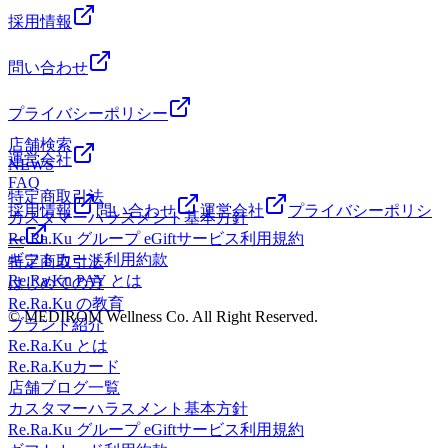
採用情報
問い合わせ
プライバシーポリシー
店舗検索
運営会社
NEWS
FAQ
特定商取引法
採用情報
問い合わせ
運営会社
プライバシーポリシ
カスタマーハラスメント基本方針
Re.Ra.Ku グループ eGiftサービス利用規約
ー
ギフトカード利用約款
特定商取引法
Re.Ra.Ku PAY とは
はじめての方
Re.Ra.Ku の教育
© MEDIROM Wellness Co. All Right Reserved.
ブランド紹介
Re.Ra.Ku とは
Re.Ra.Kuカード
店舗ブログ一覧
カスタマーハラスメント基本方針
Re.Ra.Ku グループ eGiftサービス利用規約