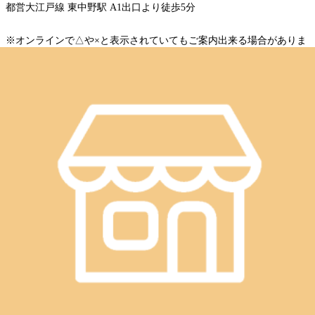
都営大江戸線 東中野駅 A1出口より徒歩5分
※オンラインで△や×と表示されていてもご案内出来る場合がありま
す。お気軽にお問い合わせください^^
WEB予約する
電話予約する
03-3364-5028
最近のブログ
8月7日(金)のご案内♪
こんにちは!マッサージ好きも納得のストレッチ、Re.Ra.Ku
東中野店です。ブログを閲覧頂きありがとうございます!本
2026.08.06
日も感染症対策を万全にして、元気に営業しております♪8月
7日(金)空き情報のお知らせです!以下の時間帯に空きがござ
8月6日(木)のご案内♪
います。11:00~21:00がご案内可能となっております。※現
時点でのご案内可能時間になりますので変動があります。予
こんにちは!マッサージ好きも納得のストレッチ、Re.Ra.Ku
めご了承ください。 Re.Ra.Ku東中野店は、11:00～21:00まで
東中野店です。ブログを閲覧頂きありがとうございます!本