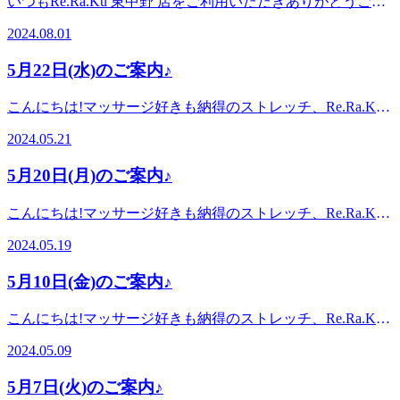
いつもRe.Ra.Ku 東中野 店をご利用いただきありがとうござ
めご了承ください。 Re.Ra.Ku東中野店は、11:00～21:00まで
〈住所〉中野区東中野5-1-1〈アクセス〉JR中央・総武線 東
います。当店では7月16日よりデジタルギフトが使えるよう
の間、換気を行い、毎日OPENしております!みなさまのご来
2024.08.01
中野駅 東2出口より徒歩2分都営大江戸線 東中野駅 A1出口よ
になりました!Re.Ra.Ku のボディケアを大切な人に感謝のメ
店をスタッフ一同心よりお待ちしております。 マッサージ
り徒歩5分※オンラインで△や×と表示されていてもご案内
ッセージを添えてプレゼントできます。&lt;購入方法&gt;お
や整体好きも納得!『ウィングストレッチor股関節ストレッ
5月22日(水)のご案内♪
出来る場合があります。お気軽にお問い合わせください^^
手持ちのスマートフォン、またはPCで、下記サイトにアク
チ』を取り入れたリラク系ボディケア♪Re.Ra.Ku東中野店
セスしていただき、チケットの種類と、メッセージを入力い
〈営業時間〉終日:11時00分～21時00分(20時20分最終受付)
こんにちは!マッサージ好きも納得のストレッチ、Re.Ra.Ku
ただき、クレジットカード決済にてご購入ください。発行さ
〈住所〉中野区東中野5-1-1〈アクセス〉JR中央・総武線 東
東中野店です。ブログを閲覧頂きありがとうございます!本
れたチケットは、URLをメールやLINE等のSNSにてプレゼ
2024.05.21
中野駅 東2出口より徒歩2分都営大江戸線 東中野駅 A1出口よ
日も感染症対策を万全にして、元気に営業しております♪5月
ントできます。&lt;購入サイト&gt;https://reraku.egift-
り徒歩5分※オンラインで△や×と表示されていてもご案内
22日(水)空き情報のお知らせです!以下の時間帯に空きがござ
store.com/&lt;販売チケット&gt;・ボディケア 50分 ¥6,600・ボ
5月20日(月)のご案内♪
出来る場合があります。お気軽にお問い合わせください^^
います。11:00～14:0015:00～21:00がご案内可能となっており
ディケア 70分 ¥8,800・ボディケア 90分 ¥11,000・フットケア
ます。※現時点でのご案内可能時間になりますので変動があ
30分 ¥3,850・フットケア 40分 ¥4,950・フットケア 60分
こんにちは!マッサージ好きも納得のストレッチ、Re.Ra.Ku
ります。予めご了承ください。 Re.Ra.Ku東中野店は、11:00
¥7,150※予告なく変更となる場合がございます&lt;利用可能
東中野店です。ブログを閲覧頂きありがとうございます!本
～21:00までの間、換気を行い、毎日OPENしております!み
2024.05.19
店舗&gt;Re.Re.Ku 一部直営店のみ使える店舗はこちら
日も感染症対策を万全にして、元気に営業しております♪5月
なさまのご来店をスタッフ一同心よりお待ちしておりま
(https://reraku.jp/studio/search?
20日(月)空き情報のお知らせです!以下の時間帯に空きがござ
す。 マッサージや整体好きも納得!『ウィングストレッチor
5月10日(金)のご案内♪
q=%7B%22prefectureId%22%3Anull%2C%22cityIds%22%3A%5
います。11:00～21:00がご案内可能となっております。※現
股関節ストレッチ』を取り入れたリラク系ボディケア
記載されている店舗以外ではご利用いただけませんのでご注
時点でのご案内可能時間になりますので変動があります。予
♪Re.Ra.Ku東中野店〈営業時間〉終日:11時00分～21時00分
意ください※順次ご利用いただける店舗を拡大してまいりま
こんにちは!マッサージ好きも納得のストレッチ、Re.Ra.Ku
めご了承ください。 Re.Ra.Ku東中野店は、11:00～21:00まで
(20時30分最終受付)〈住所〉中野区東中野5-1-1〈アクセス〉
すので、お待ちくださいませ皆様のご利用を心よりお待ちし
東中野店です。ブログを閲覧頂きありがとうございます!本
の間、換気を行い、毎日OPENしております!みなさまのご来
2024.05.09
JR中央・総武線 東中野駅 東2出口より徒歩2分都営大江戸線
ております! マッサージや整体好きも納得!『ウィングストレ
日も感染症対策を万全にして、元気に営業しております♪5月
店をスタッフ一同心よりお待ちしております。 マッサージ
東中野駅 A1出口より徒歩5分※オンラインで△や×と表示さ
ッチor股関節ストレッチ』を取り入れたリラク系ボディケア
10日(金)空き情報のお知らせです!以下の時間帯に空きがござ
や整体好きも納得!『ウィングストレッチor股関節ストレッ
5月7日(火)のご案内♪
れていてもご案内出来る場合があります。お気軽にお問い合
♪Re.Ra.Ku東中野店〈営業時間〉終日:11時00分～21時00分
います。11:00～21:00がご案内可能となっております。※現