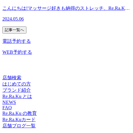
チ』を取り入れたリラク系ボディケア♪Re.Ra.Ku東中野店
わせください^^
(20時30分最終受付)〈住所〉中野区東中野5-1-1〈アクセス〉
時点でのご案内可能時間になりますので変動があります。予
〈営業時間〉終日:11時00分～21時00分(20時30分最終受付)
こんにちは!マッサージ好きも納得のストレッチ、Re.Ra.Ku
JR中央・総武線 東中野駅 東2出口より徒歩2分都営大江戸線
めご了承ください。 Re.Ra.Ku東中野店は、11:00～21:00まで
〈住所〉中野区東中野5-1-1〈アクセス〉JR中央・総武線 東
東中野店です。ブログを閲覧頂きありがとうございます!本
東中野駅 A1出口より徒歩5分※オンラインで△や×と表示さ
の間、換気を行い、毎日OPENしております!みなさまのご来
2024.05.06
中野駅 東2出口より徒歩2分都営大江戸線 東中野駅 A1出口よ
日も感染症対策を万全にして、元気に営業しております♪5月
れていてもご案内出来る場合があります。お気軽にお問い合
店をスタッフ一同心よりお待ちしております。 マッサージ
り徒歩5分※オンラインで△や×と表示されていてもご案内
7日(火)空き情報のお知らせです!以下の時間帯に空きがござ
わせください^^
や整体好きも納得!『ウィングストレッチor股関節ストレッ
記事一覧へ
出来る場合があります。お気軽にお問い合わせください^^
います。11:00～21:00がご案内可能となっております。※現
チ』を取り入れたリラク系ボディケア♪Re.Ra.Ku東中野店
時点でのご案内可能時間になりますので変動があります。予
電話予約する
〈営業時間〉終日:11時00分～21時00分(20時30分最終受付)
めご了承ください。 Re.Ra.Ku東中野店は、11:00～21:00まで
〈住所〉中野区東中野5-1-1〈アクセス〉JR中央・総武線 東
の間、換気を行い、毎日OPENしております!みなさまのご来
WEB予約する
中野駅 東2出口より徒歩2分都営大江戸線 東中野駅 A1出口よ
店をスタッフ一同心よりお待ちしております。 マッサージ
り徒歩5分※オンラインで△や×と表示されていてもご案内
や整体好きも納得!『ウィングストレッチor股関節ストレッ
出来る場合があります。お気軽にお問い合わせください^^
チ』を取り入れたリラク系ボディケア♪Re.Ra.Ku東中野店
〈営業時間〉終日:11時00分～21時00分(20時30分最終受付)
店舗検索
〈住所〉中野区東中野5-1-1〈アクセス〉JR中央・総武線 東
はじめての方
中野駅 東2出口より徒歩2分都営大江戸線 東中野駅 A1出口よ
ブランド紹介
り徒歩5分※オンラインで△や×と表示されていてもご案内
Re.Ra.Ku とは
出来る場合があります。お気軽にお問い合わせください^^
NEWS
FAQ
Re.Ra.Ku の教育
Re.Ra.Kuカード
店舗ブログ一覧