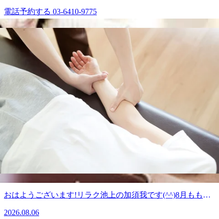
電話予約する
03-6410-9775
最近のブログ
リラク池上店 8月8日の空き状況
おはようございます!リラク池上の加須我です(^^)待ちに待っ
た週末ですね！来週から祝日やお盆にも入ってくるので、予
2026.08.08
定の前後に身体の調子を整えるのはいかがでしょうか？さ
て、本日の空き状況です。60分のコースですと・19:50以上
リラク池上店 8月7日の空き状況
のお時間からご案内可能です。是非お問い合わせくださいま
せ!..。o○☆○o。..:゜:..。o○☆○o。..:゜:..。o○☆○o。マッサー
おはようございます!リラク池上の加須我です(^^)8月も1週間
ジのように気持ちがいい肩甲骨ストレッチで、いつまでも健
が経ちますね。不安定な天気お日も多いので、体調には気を
康で疲れづらいお身体づくりをサポート致します!”予防”の
2026.08.07
付けていきましょう！さて、本日の空き状況です。60分のコ
ボディケアを始めてみませんか?ぜひこの機会にリラクの肩
ースですと・16:50～18:50以上のお時間からご案内可能で
甲骨ストレッチ&amp;ボディケアをお試しくださいませ(^^♪
リラク池上店 8月6日の空き状況
す。是非お問い合わせくださいませ!..。o○☆○o。..:゜:..。
皆様のご来店を、スタッフ一同手を温めて心よりお待ちして
o○☆○o。..:゜:..。o○☆○o。マッサージのように気持ちがいい
おります。
おはようございます!リラク池上の加須我です(^^)8月ももう
肩甲骨ストレッチで、いつまでも健康で疲れづらいお身体づ
=★=☆=★=☆=★=☆=★=☆=★=☆=★=☆=☆=★Re.Ra.Ku
すぐ1週間が経ちますね。お盆も間近なので、体調にも気を
くりをサポート致します!”予防”のボディケアを始めてみま
2026.08.06
池上店平日:10:00～20:00土日祝日:10:00〜21:00【住所】東京
付けていきましょう！さて、本日の空き状況です。60分のコ
せんか?ぜひこの機会にリラクの肩甲骨ストレッチ&amp;ボ