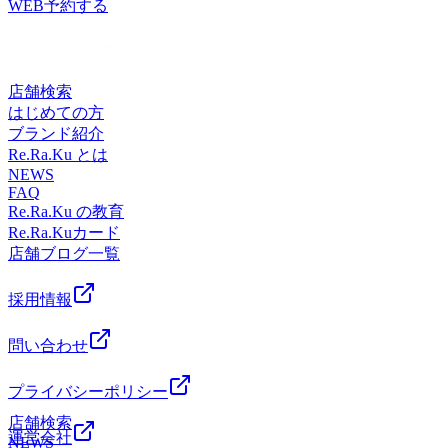
チで、いつまでも健康で疲れづらいお身体づくりをサポート
WEB予約する
=★=☆=★=☆=★=☆=★=☆=★=☆=★=☆=☆=★Re.Ra.Ku
致します!”予防”のボディケアを始めてみませんか?ぜひこの
池上店平日:10:00～20:00土日祝日:10:00〜21:00【住所】東京
機会にリラクの肩甲骨ストレッチ&amp;ボディケアをお試し
都大田区池上 6-3-3東京堂ビル1F【アクセス】東急池上線
くださいませ(^^♪皆様のご来店を、スタッフ一同手を温めて
「池上駅」北口より徒歩4分♪、蒲田駅より2駅
心よりお待ちしております。
店舗検索
=★=☆=★=☆=★=☆=★=☆=★=☆=★=☆=☆=★Re.Ra.Ku
はじめての方
池上店平日:10:00～20:00土日祝日:10:00〜21:00【住所】東京
ブランド紹介
都大田区池上 6-3-3東京堂ビル1F【アクセス】東急池上線
Re.Ra.Ku とは
「池上駅」北口より徒歩4分♪、蒲田駅より2駅
NEWS
FAQ
Re.Ra.Ku の教育
Re.Ra.Kuカード
店舗ブログ一覧
採用情報
問い合わせ
プライバシーポリシー
店舗検索
運営会社
NEWS