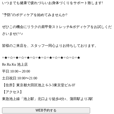
いつまでも健康で疲れづらいお身体づくりをサポート致します!
”予防”のボディケアを始めてみませんか?
ぜひこの機会にリラクの肩甲骨ストレッチ&ボディケアをお試しくだ
さいませ(^^♪
皆様のご来店を、スタッフ一同心よりお待ちしております。
=★=☆=★=☆=★=☆=★=☆=★=☆=★=☆=☆=★
Re.Ra.Ku 池上店
平日:10:00～20:00
土日祝日:10:00〜21:00
【住所】東京都大田区池上 6-3-3東京堂ビル1F
【アクセス】
東急池上線「池上駅」北口より徒歩4分♪、蒲田駅より2駅
WEB予約する