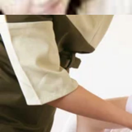
平日:10:00～20:00
土日祝日:10:00〜21:00
【住所】東京都大田区池上 6-3-3東京堂ビル1F
【アクセス】
東急池上線「池上駅」北口より徒歩4分♪、蒲田駅より2駅
電話予約する
03-6410-9775
最近のブログ
リラク池上店 8月7日の空き状況
おはようございます!リラク池上の加須我です(^^)8月も1
ですと・16:50～18:50以上のお時間からご案内可能です。是非お
2026.08.07
ッチで、いつまでも健康で疲れづらいお身体づくりをサポート致
ださいませ(^^♪皆様のご来店を、スタッフ一同手を温めて心よりお待ち
リラク池上店 8月6日の空き状況
日:10:00〜21:00【住所】東京都大田区池上 6-3-3東京
おはようございます!リラク池上の加須我です(^^)8月もも