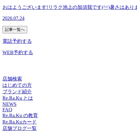
おはようございます!リラク池上の加須我です(^^)暑さは
日は定休日でお休みになっております。ご迷惑をおかけしますがよ
2026.07.24
案内可能です。是非お問い合わせくださいませ!..。o○☆○o。.
体づくりをサポート致します!”予防”のボディケアを始めてみ
記事一覧へ
一同心よりお待ちしております。=★=☆=★=☆=★=☆=★=☆=★=☆=
1F【アクセス】東急池上線「池上駅」北口より徒歩4分♪、蒲
電話予約する
WEB予約する
店舗検索
はじめての方
ブランド紹介
Re.Ra.Ku とは
NEWS
FAQ
Re.Ra.Ku の教育
Re.Ra.Kuカード
店舗ブログ一覧