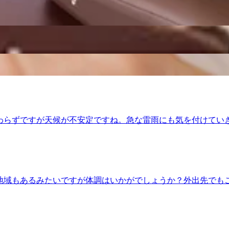
ご案内可能です。是非お問い合わせくださいませ!..。o○☆○o。..:゜:.
サポート致します!”予防”のボディケアを始めてみませんか?
心よりお待ちしております。=★=☆=★=☆=★=☆=★=☆=★=☆=★
京堂ビル1F【アクセス】東急池上線「池上駅」北口より徒歩4分♪、蒲
ですね。天候が不安定な日も多いので、急な雷雨にも対応できる
時間からご案内可能です。是非お問い合わせくださいませ!..。o○☆○o。.
お身体づくりをサポート致します!”予防”のボディケアを始め
スタッフ一同手を温めて心よりお待ちしております。=★=☆=★=☆=
京都大田区池上 6-3-3東京堂ビル1F【アクセス】東急池上線「池上駅」
相変わらずですが天候が不安定ですね。急な雷雨にも気を付けてい
の空き状況になります。60分のコースですと・12:50以上
o○☆○o。マッサージのように気持ちがいい肩甲骨ストレッチで、いつま
ッチ&amp;ボディケアをお試しくださいませ(^^♪皆様のご
 池上店平日:10:00～20:00土日祝日:10:00〜21:00【住所】
越えの地域もあるみたいですが体調はいかがでしょうか？外出先で
からご案内可能です。是非お問い合わせくださいませ!..。o○☆○o。.
づらいお身体づくりをサポート致します!”予防”のボディケア
、スタッフ一同手を温めて心よりお待ちしております。=★=☆=★=☆
京都大田区池上 6-3-3東京堂ビル1F【アクセス】東急池上線「池上駅」