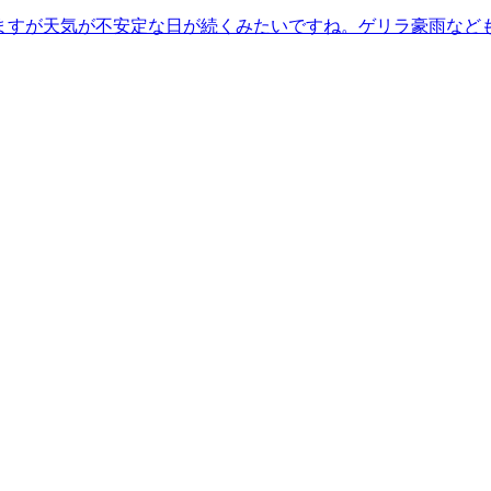
ありますが天気が不安定な日が続くみたいですね。ゲリラ豪雨など
ろしくお願いいたします。下記は25日の空き状況になります。6
.:゜:..。o○☆○o。..:゜:..。o○☆○o。マッサージのよ
ませんか?ぜひこの機会にリラクの肩甲骨ストレッチ&amp;ボデ
★=☆=☆=★Re.Ra.Ku 池上店平日:10:00～20:00土日祝日:
田駅より2駅