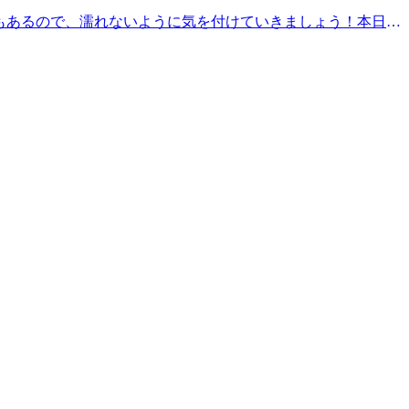
もあるので、濡れないように気を付けていきましょう！本日24
0分のコースですと・18:40～19:50以上のお時間からご
うに気持ちがいい肩甲骨ストレッチで、いつまでも健康で疲れづらいお身
ィケアをお試しくださいませ(^^♪皆様のご来店を、スタッフ
10:00〜21:00【住所】東京都大田区池上 6-3-3東京堂ビル