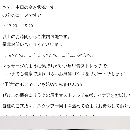
さて、本日の空き状況です。
60分のコースですと
・12:20 ～15:20
以上のお時間からご案内可能です。
是非お問い合わせくださいませ!
..。o○☆○o。..:゜:..。o○☆○o。..:゜:..。o○☆○o。
マッサージのように気持ちがいい肩甲骨ストレッチで、
いつまでも健康で疲れづらいお身体づくりをサポート致します!
”予防”のボディケアを始めてみませんか?
ぜひこの機会にリラクの肩甲骨ストレッチ&ボディケアをお試しくだ
皆様のご来店を、スタッフ一同手を温めて心よりお待ちしており
=★=☆=★=☆=★=☆=★=☆=★=☆=★=☆=☆=★
Re.Ra.Ku 池上店