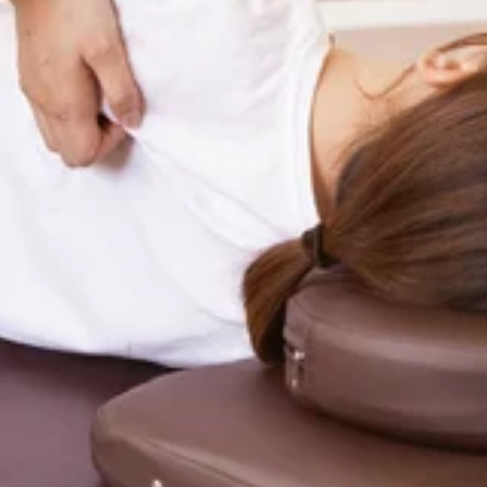
。是非お問い合わせくださいませ!..。o○☆○o。..:゜:..。o○☆○
ト致します!”予防”のボディケアを始めてみませんか?ぜひこ
待ちしております。=★=☆=★=☆=★=☆=★=☆=★=☆=★=☆=
堂ビル1F【アクセス】東急池上線「池上駅」北口より徒歩4分♪、蒲田駅
の平日ですね。暑さで疲れも溜まりやすくなっているので、自身
願いいたします。下記は5日の空き状況になります。60分のコース
.。o○☆○o。..:゜:..。o○☆○o。マッサージのように気持ち
ぜひこの機会にリラクの肩甲骨ストレッチ&amp;ボディケアをお
=★Re.Ra.Ku 池上店平日:10:00～20:00土日祝日:10:00
い日が続いていますが体調はいかがでしょうか？水分補給は必須
20～15:50・18:30～19:50以上のお時間からご案内可能です
持ちがいい肩甲骨ストレッチで、いつまでも健康で疲れづらいお身体づ
ケアをお試しくださいませ(^^♪皆様のご来店を、スタッフ一同
 池上店平日:10:00～20:00土日祝日:10:00〜21:00【住所】
月も終わりですね。今年も半分を切っているので、自身の身体も
は8月1日の空き状況になります。60分のコースですと・15:10
○o。..:゜:..。o○☆○o。マッサージのように気持ちがいい肩甲
会にリラクの肩甲骨ストレッチ&amp;ボディケアをお試しくださ
Ra.Ku 池上店平日:10:00～20:00土日祝日:10:00〜21:0
うすぐ終わりですね。今月の疲れは今月の内に取り除いていきま