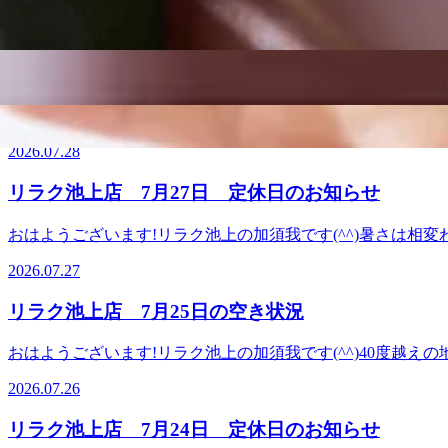
12:20・14:30～15:20・17:20～17:50以上のお時間から
2026.07.29
甲骨ストレッチで、いつまでも健康で疲れづらいお身体づくりを
をお試しくださいませ(^^♪皆様のご来店を、スタッフ一同手を温めて
リラク池上店 7月30日の空き状況
祝日:10:00〜21:00【住所】東京都大田区池上 6-3-3東
おはようございます!リラク池上の加須我です(^^)8月目前
分のコースですと・11:40～14:50・18:20～18:40以上のお
2026.07.28
持ちがいい肩甲骨ストレッチで、いつまでも健康で疲れづらい
&amp;ボディケアをお試しくださいませ(^^♪皆様のご来店を、
リラク池上店 7月27日 定休日のお知らせ
日:10:00～20:00土日祝日:10:00〜21:00【住所】東
おはようございます!リラク池上の加須我です(^^)暑さは
迷惑をおかけしますがよろしくお願いいたします。下記は28日
2026.07.27
せ!..。o○☆○o。..:゜:..。o○☆○o。..:゜:..。
ケアを始めてみませんか?ぜひこの機会にリラクの肩甲骨ストレ
リラク池上店 7月25日の空き状況
=★=☆=★=☆=★=☆=★=☆=★=☆=★=☆=☆=★Re.Ra.Ku
駅」北口より徒歩4分♪、蒲田駅より2駅
おはようございます!リラク池上の加須我です(^^)40度
て、本日の空き状況です。60分のコースですと・10:00以上のお時間
2026.07.26
うに気持ちがいい肩甲骨ストレッチで、いつまでも健康で疲れ
チ&amp;ボディケアをお試しくださいませ(^^♪皆様のご来店を
リラク池上店 7月24日 定休日のお知らせ
日:10:00～20:00土日祝日:10:00〜21:00【住所】東