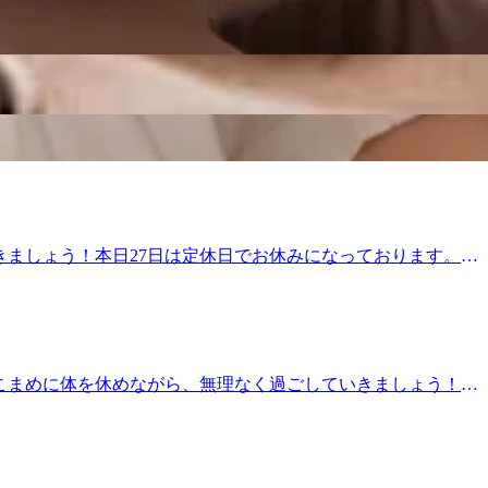
.。o○☆○o。..:゜:..。o○☆○o。マッサージのように気持ちがいい肩
ぜひこの機会にリラクの肩甲骨ストレッチ&amp;ボディケア
=☆=☆=★Re.Ra.Ku 池上店平日:10:00～20:00土日
田駅より2駅
ように準備していきましょう！さて、本日の空き状況です。60
.:゜:..。o○☆○o。..:゜:..。o○☆○o。マッサージのように気
てみませんか?ぜひこの機会にリラクの肩甲骨ストレッチ
★=☆=★=☆=★=☆=★=☆=☆=★Re.Ra.Ku 池上店平
北口より徒歩4分♪、蒲田駅より2駅
きましょう！本日27日は定休日でお休みになっております。ご
のお時間からご案内可能です。是非お問い合わせくださいま
でも健康で疲れづらいお身体づくりをサポート致します!”予防”のボディ
来店を、スタッフ一同心よりお待ちしております。
東京都大田区池上 6-3-3東京堂ビル1F【アクセス】東急池上線「池上
もこまめに体を休めながら、無理なく過ごしていきましょう！さ
.:゜:..。o○☆○o。..:゜:..。o○☆○o。マッサージのよ
を始めてみませんか?ぜひこの機会にリラクの肩甲骨ストレッ
=★=☆=★=☆=★=☆=★=☆=☆=★Re.Ra.Ku 池上店平
北口より徒歩4分♪、蒲田駅より2駅