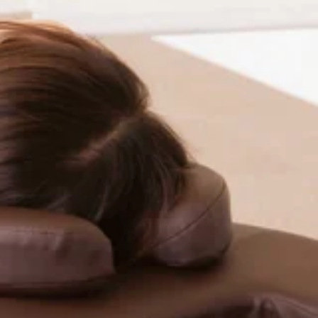
o。..:゜:..。o○☆○o。マッサージのように気持ちがいい肩甲骨ス
の機会にリラクの肩甲骨ストレッチ&amp;ボディケアをお試
☆=★Re.Ra.Ku 池上店平日:10:00～20:00土日祝
より2駅
のケアも大事にしていきましょう！本日3日、明日4日は定休日
ですと・11:00～14:50以上のお時間からご案内可能で
がいい肩甲骨ストレッチで、いつまでも健康で疲れづらいお身体づくりを
試しくださいませ(^^♪皆様のご来店を、スタッフ一同心より
〜21:00【住所】東京都大田区池上 6-3-3東京堂ビル1F【アクセ
ですが、短時間で冷たいものを摂り過ぎないようには気を付けて
。是非お問い合わせくださいませ!..。o○☆○o。..:゜:..。
くりをサポート致します!”予防”のボディケアを始めてみません
手を温めて心よりお待ちしております。
東京都大田区池上 6-3-3東京堂ビル1F【アクセス】東急池上線「池上
大事にしてくださいね。本日31日は定休日でお休みになってお
～15:50・19:50以上のお時間からご案内可能です。是非お
骨ストレッチで、いつまでも健康で疲れづらいお身体づくりをサポート致
いませ(^^♪皆様のご来店を、スタッフ一同心よりお待ちして
0【住所】東京都大田区池上 6-3-3東京堂ビル1F【アクセス】東急池上
しょう！さて、本日の空き状況です。60分のコースですと・