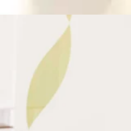
付けていきましょう！さて、本日の空き状況です。60分のコース
.:゜:..。o○☆○o。マッサージのように気持ちがいい肩甲骨ストレ
会にリラクの肩甲骨ストレッチ&amp;ボディケアをお試しく
Re.Ra.Ku 池上店平日:10:00～20:00土日祝
より2駅
けていきましょう！さて、本日の空き状況です。60分のコースで