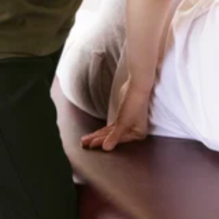
すと・12:20～15:50・18:30以上のお時間からご案内可能です
2026.08.06
トレッチで、いつまでも健康で疲れづらいお身体づくりをサポー
しくださいませ(^^♪皆様のご来店を、スタッフ一同手を温めて心よりお
リラク池上店 8月3日、4日 定休日のお知らせ
日:10:00〜21:00【住所】東京都大田区池上 6-3-3東京
おはようございます!リラク池上の加須我です(^^)8月最初
でお休みになっております。ご迷惑をおかけしますがよろしくお
2026.08.03
す。是非お問い合わせくださいませ!..。o○☆○o。..:゜:.
サポート致します!”予防”のボディケアを始めてみませんか?
リラク池上店 8月2日の空き状況
お待ちしております。=★=☆=★=☆=★=☆=★=☆=★=☆=★=☆=☆
ス】東急池上線「池上駅」北口より徒歩4分♪、蒲田駅より2駅
おはようございます!リラク池上の加須我です(^^)連日暑
いきましょう！さて、本日の空き状況です。60分のコースですと・13:
2026.08.02
o○☆○o。..:゜:..。o○☆○o。マッサージのように気
か?ぜひこの機会にリラクの肩甲骨ストレッチ&amp;ボディ
=★=☆=★=☆=★=☆=★=☆=★=☆=★=☆=☆=★Re.Ra.Ku
おはようございます!リラク池上の加須我です(^^)今日で7
駅」北口より徒歩4分♪、蒲田駅より2駅
ります。ご迷惑をおかけしますがよろしくお願いいたします。下記
2026.07.31
問い合わせくださいませ!..。o○☆○o。..:゜:..。o○☆
します!”予防”のボディケアを始めてみませんか?ぜひこの機
リラク池上店 7月29日の空き状況
おります。=★=☆=★=☆=★=☆=★=☆=★=☆=★=☆=☆=★Re.
線「池上駅」北口より徒歩4分♪、蒲田駅より2駅
おはようございます!リラク池上の加須我です(^^)7月もも