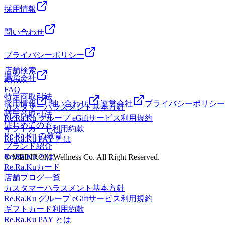
採用情報
問い合わせ
プライバシーポリシー
店舗検索
運営会社
NEWS
FAQ
特定商取引法
採用情報
問い合わせ
運営会社
プライバシーポリシー
カスタマーハラスメント基本方針
特定商取引法
Re.Ra.Ku グループ eGiftサービス利用規約
はじめての方
ギフトカード利用約款
Re.Ra.Ku の教育
Re.Ra.Ku PAY とは
ブランド紹介
Re.Ra.Ku とは
© MEDIROM Wellness Co. All Right Reserved.
Re.Ra.Kuカード
店舗ブログ一覧
カスタマーハラスメント基本方針
Re.Ra.Ku グループ eGiftサービス利用規約
ギフトカード利用約款
Re.Ra.Ku PAY とは