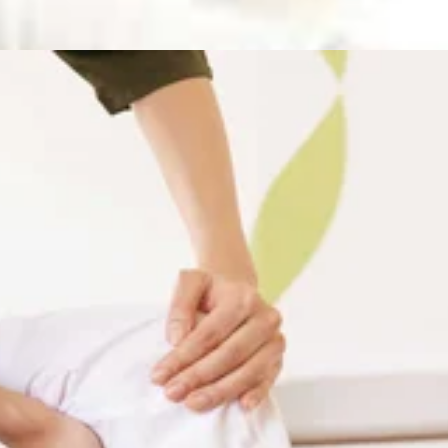
WEB予約する
週間が経ちますね。不安定な天気お日も多いので、体調には気を
問い合わせくださいませ!..。o○☆○o。..:゜:..。o○☆○o。.
します!”予防”のボディケアを始めてみませんか?ぜひこの機
しております。=★=☆=★=☆=★=☆=★=☆=★=☆=★=☆=☆=★
堂ビル1F【アクセス】東急池上線「池上駅」北口より徒歩4分♪、蒲田駅
うすぐ1週間が経ちますね。お盆も間近なので、体調にも気を付