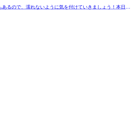
もあるので、濡れないように気を付けていきましょう！本日24
0分のコースですと・18:40～19:50以上のお時間からご
うに気持ちがいい肩甲骨ストレッチで、いつまでも健康で疲れづらいお身
ィケアをお試しくださいませ(^^♪皆様のご来店を、スタッフ
10:00〜21:00【住所】東京都大田区池上 6-3-3東京堂ビル