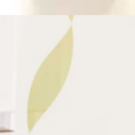
付けていきましょう！さて、本日の空き状況です。60分のコース
.:゜:..。o○☆○o。マッサージのように気持ちがいい肩甲骨ストレ
会にリラクの肩甲骨ストレッチ&amp;ボディケアをお試しく
Re.Ra.Ku 池上店平日:10:00～20:00土日祝
より2駅
けていきましょう！さて、本日の空き状況です。60分のコースで