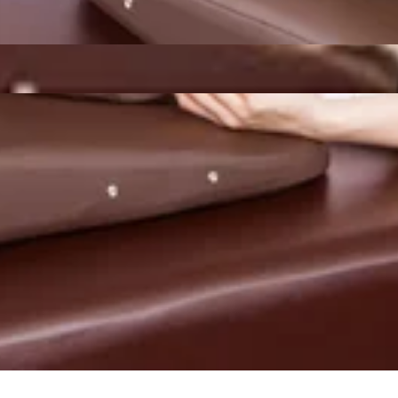
ご案内可能です。是非お問い合わせくださいませ!..。o○☆○o。..:゜:.
サポート致します!”予防”のボディケアを始めてみませんか?
心よりお待ちしております。=★=☆=★=☆=★=☆=★=☆=★=☆=★
京堂ビル1F【アクセス】東急池上線「池上駅」北口より徒歩4分♪、蒲
ですね。天候が不安定な日も多いので、急な雷雨にも対応できる
時間からご案内可能です。是非お問い合わせくださいませ!..。o○☆○o。.
お身体づくりをサポート致します!”予防”のボディケアを始め
スタッフ一同手を温めて心よりお待ちしております。=★=☆=★=☆=
京都大田区池上 6-3-3東京堂ビル1F【アクセス】東急池上線「池上駅」
相変わらずですが天候が不安定ですね。急な雷雨にも気を付けてい
の空き状況になります。60分のコースですと・12:50以上
o○☆○o。マッサージのように気持ちがいい肩甲骨ストレッチで、いつま
ッチ&amp;ボディケアをお試しくださいませ(^^♪皆様のご
 池上店平日:10:00～20:00土日祝日:10:00〜21:00【住所】
越えの地域もあるみたいですが体調はいかがでしょうか？外出先で
からご案内可能です。是非お問い合わせくださいませ!..。o○☆○o。.
づらいお身体づくりをサポート致します!”予防”のボディケア
、スタッフ一同手を温めて心よりお待ちしております。=★=☆=★=☆
京都大田区池上 6-3-3東京堂ビル1F【アクセス】東急池上線「池上駅」