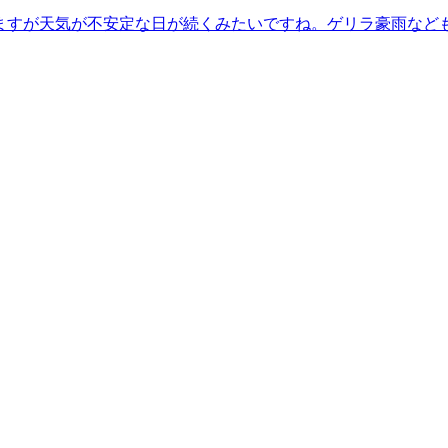
ありますが天気が不安定な日が続くみたいですね。ゲリラ豪雨など
ろしくお願いいたします。下記は25日の空き状況になります。6
.:゜:..。o○☆○o。..:゜:..。o○☆○o。マッサージのよ
ませんか?ぜひこの機会にリラクの肩甲骨ストレッチ&amp;ボデ
★=☆=☆=★Re.Ra.Ku 池上店平日:10:00～20:00土日祝日:
田駅より2駅