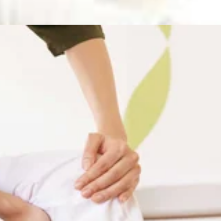
WEB予約する
週間が経ちますね。不安定な天気お日も多いので、体調には気を
問い合わせくださいませ!..。o○☆○o。..:゜:..。o○☆○o。.
します!”予防”のボディケアを始めてみませんか?ぜひこの機
しております。=★=☆=★=☆=★=☆=★=☆=★=☆=★=☆=☆=★
堂ビル1F【アクセス】東急池上線「池上駅」北口より徒歩4分♪、蒲田駅
うすぐ1週間が経ちますね。お盆も間近なので、体調にも気を付