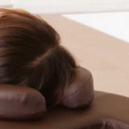
o。..:゜:..。o○☆○o。マッサージのように気持ちがいい肩甲骨ス
の機会にリラクの肩甲骨ストレッチ&amp;ボディケアをお試
☆=★Re.Ra.Ku 池上店平日:10:00～20:00土日祝
より2駅
のケアも大事にしていきましょう！本日3日、明日4日は定休日
ですと・11:00～14:50以上のお時間からご案内可能で
がいい肩甲骨ストレッチで、いつまでも健康で疲れづらいお身体づくりを
試しくださいませ(^^♪皆様のご来店を、スタッフ一同心より
〜21:00【住所】東京都大田区池上 6-3-3東京堂ビル1F【アクセ
ですが、短時間で冷たいものを摂り過ぎないようには気を付けて
。是非お問い合わせくださいませ!..。o○☆○o。..:゜:..。
くりをサポート致します!”予防”のボディケアを始めてみません
手を温めて心よりお待ちしております。
東京都大田区池上 6-3-3東京堂ビル1F【アクセス】東急池上線「池上
大事にしてくださいね。本日31日は定休日でお休みになってお
～15:50・19:50以上のお時間からご案内可能です。是非お
骨ストレッチで、いつまでも健康で疲れづらいお身体づくりをサポート致
いませ(^^♪皆様のご来店を、スタッフ一同心よりお待ちして
0【住所】東京都大田区池上 6-3-3東京堂ビル1F【アクセス】東急池上
しょう！さて、本日の空き状況です。60分のコースですと・