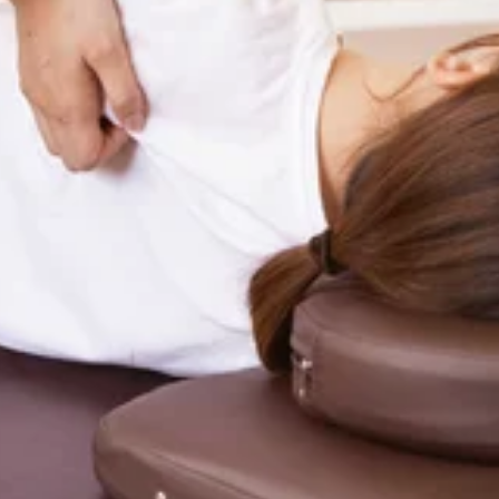
。是非お問い合わせくださいませ!..。o○☆○o。..:゜:..。o○☆○
ト致します!”予防”のボディケアを始めてみませんか?ぜひこ
待ちしております。=★=☆=★=☆=★=☆=★=☆=★=☆=★=☆=
堂ビル1F【アクセス】東急池上線「池上駅」北口より徒歩4分♪、蒲田駅
の平日ですね。暑さで疲れも溜まりやすくなっているので、自身
願いいたします。下記は5日の空き状況になります。60分のコース
.。o○☆○o。..:゜:..。o○☆○o。マッサージのように気持ち
ぜひこの機会にリラクの肩甲骨ストレッチ&amp;ボディケアをお
=★Re.Ra.Ku 池上店平日:10:00～20:00土日祝日:10:00
い日が続いていますが体調はいかがでしょうか？水分補給は必須
20～15:50・18:30～19:50以上のお時間からご案内可能です
持ちがいい肩甲骨ストレッチで、いつまでも健康で疲れづらいお身体づ
ケアをお試しくださいませ(^^♪皆様のご来店を、スタッフ一同
 池上店平日:10:00～20:00土日祝日:10:00〜21:00【住所】
月も終わりですね。今年も半分を切っているので、自身の身体も
は8月1日の空き状況になります。60分のコースですと・15:10
○o。..:゜:..。o○☆○o。マッサージのように気持ちがいい肩甲
会にリラクの肩甲骨ストレッチ&amp;ボディケアをお試しくださ
Ra.Ku 池上店平日:10:00～20:00土日祝日:10:00〜21:0
うすぐ終わりですね。今月の疲れは今月の内に取り除いていきま