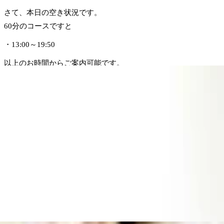
さて、本日の空き状況です。
60分のコースですと
・13:00～19:50
以上のお時間からご案内可能です。
是非お問い合わせくださいませ!
..。o○☆○o。..:゜:..。o○☆○o。..:゜:..。o○☆○o。
マッサージのように気持ちがいい肩甲骨ストレッチで、
いつまでも健康で疲れづらいお身体づくりをサポート致します!
”予防”のボディケアを始めてみませんか?
ぜひこの機会にリラクの肩甲骨ストレッチ&ボディケアをお試しくだ
皆様のご来店を、スタッフ一同手を温めて心よりお待ちしており
=★=☆=★=☆=★=☆=★=☆=★=☆=★=☆=☆=★
Re.Ra.Ku 池上店