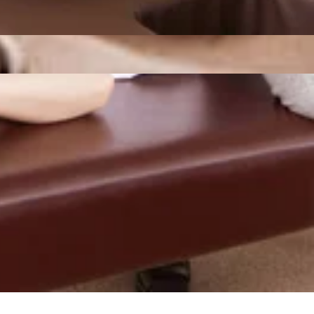
.。o○☆○o。..:゜:..。o○☆○o。マッサージのように気持ちがいい肩
ぜひこの機会にリラクの肩甲骨ストレッチ&amp;ボディケア
=☆=☆=★Re.Ra.Ku 池上店平日:10:00～20:00土日
田駅より2駅
ように準備していきましょう！さて、本日の空き状況です。60
.:゜:..。o○☆○o。..:゜:..。o○☆○o。マッサージのように気
てみませんか?ぜひこの機会にリラクの肩甲骨ストレッチ
★=☆=★=☆=★=☆=★=☆=☆=★Re.Ra.Ku 池上店平
北口より徒歩4分♪、蒲田駅より2駅
きましょう！本日27日は定休日でお休みになっております。ご
のお時間からご案内可能です。是非お問い合わせくださいま
でも健康で疲れづらいお身体づくりをサポート致します!”予防”のボディ
来店を、スタッフ一同心よりお待ちしております。
東京都大田区池上 6-3-3東京堂ビル1F【アクセス】東急池上線「池上
もこまめに体を休めながら、無理なく過ごしていきましょう！さ
.:゜:..。o○☆○o。..:゜:..。o○☆○o。マッサージのよ
を始めてみませんか?ぜひこの機会にリラクの肩甲骨ストレッ
=★=☆=★=☆=★=☆=★=☆=☆=★Re.Ra.Ku 池上店平
北口より徒歩4分♪、蒲田駅より2駅