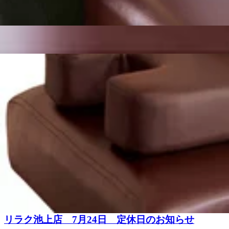
12:20・14:30～15:20・17:20～17:50以上のお時間から
2026.07.29
甲骨ストレッチで、いつまでも健康で疲れづらいお身体づくりを
をお試しくださいませ(^^♪皆様のご来店を、スタッフ一同手を温めて
リラク池上店 7月30日の空き状況
祝日:10:00〜21:00【住所】東京都大田区池上 6-3-3東
おはようございます!リラク池上の加須我です(^^)8月目前
分のコースですと・11:40～14:50・18:20～18:40以上のお
2026.07.28
持ちがいい肩甲骨ストレッチで、いつまでも健康で疲れづらい
&amp;ボディケアをお試しくださいませ(^^♪皆様のご来店を、
リラク池上店 7月27日 定休日のお知らせ
日:10:00～20:00土日祝日:10:00〜21:00【住所】東
おはようございます!リラク池上の加須我です(^^)暑さは
迷惑をおかけしますがよろしくお願いいたします。下記は28日
2026.07.27
せ!..。o○☆○o。..:゜:..。o○☆○o。..:゜:..。
ケアを始めてみませんか?ぜひこの機会にリラクの肩甲骨ストレ
リラク池上店 7月25日の空き状況
=★=☆=★=☆=★=☆=★=☆=★=☆=★=☆=☆=★Re.Ra.Ku
駅」北口より徒歩4分♪、蒲田駅より2駅
おはようございます!リラク池上の加須我です(^^)40度
て、本日の空き状況です。60分のコースですと・10:00以上のお時間
2026.07.26
うに気持ちがいい肩甲骨ストレッチで、いつまでも健康で疲れ
チ&amp;ボディケアをお試しくださいませ(^^♪皆様のご来店を
リラク池上店 7月24日 定休日のお知らせ
日:10:00～20:00土日祝日:10:00〜21:00【住所】東