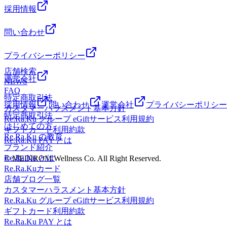
採用情報
問い合わせ
プライバシーポリシー
店舗検索
運営会社
NEWS
FAQ
特定商取引法
採用情報
問い合わせ
運営会社
プライバシーポリシー
カスタマーハラスメント基本方針
特定商取引法
Re.Ra.Ku グループ eGiftサービス利用規約
はじめての方
ギフトカード利用約款
Re.Ra.Ku の教育
Re.Ra.Ku PAY とは
ブランド紹介
Re.Ra.Ku とは
© MEDIROM Wellness Co. All Right Reserved.
Re.Ra.Kuカード
店舗ブログ一覧
カスタマーハラスメント基本方針
Re.Ra.Ku グループ eGiftサービス利用規約
ギフトカード利用約款
Re.Ra.Ku PAY とは