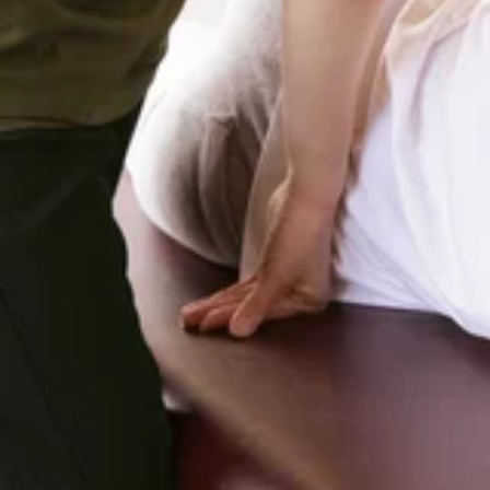
すと・12:20～15:50・18:30以上のお時間からご案内可能です
2026.08.06
トレッチで、いつまでも健康で疲れづらいお身体づくりをサポー
しくださいませ(^^♪皆様のご来店を、スタッフ一同手を温めて心よりお
リラク池上店 8月3日、4日 定休日のお知らせ
日:10:00〜21:00【住所】東京都大田区池上 6-3-3東京
おはようございます!リラク池上の加須我です(^^)8月最初
でお休みになっております。ご迷惑をおかけしますがよろしくお
2026.08.03
す。是非お問い合わせくださいませ!..。o○☆○o。..:゜:.
サポート致します!”予防”のボディケアを始めてみませんか?
リラク池上店 8月2日の空き状況
お待ちしております。=★=☆=★=☆=★=☆=★=☆=★=☆=★=☆=☆
ス】東急池上線「池上駅」北口より徒歩4分♪、蒲田駅より2駅
おはようございます!リラク池上の加須我です(^^)連日暑
いきましょう！さて、本日の空き状況です。60分のコースですと・13:
2026.08.02
o○☆○o。..:゜:..。o○☆○o。マッサージのように気
か?ぜひこの機会にリラクの肩甲骨ストレッチ&amp;ボディ
=★=☆=★=☆=★=☆=★=☆=★=☆=★=☆=☆=★Re.Ra.Ku
おはようございます!リラク池上の加須我です(^^)今日で7
駅」北口より徒歩4分♪、蒲田駅より2駅
ります。ご迷惑をおかけしますがよろしくお願いいたします。下記
2026.07.31
問い合わせくださいませ!..。o○☆○o。..:゜:..。o○☆
します!”予防”のボディケアを始めてみませんか?ぜひこの機
リラク池上店 7月29日の空き状況
おります。=★=☆=★=☆=★=☆=★=☆=★=☆=★=☆=☆=★Re.
線「池上駅」北口より徒歩4分♪、蒲田駅より2駅
おはようございます!リラク池上の加須我です(^^)7月もも