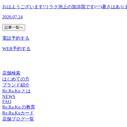
おはようございます!リラク池上の加須我です(^^)暑さは
日は定休日でお休みになっております。ご迷惑をおかけしますがよ
2026.07.24
案内可能です。是非お問い合わせくださいませ!..。o○☆○o。.
体づくりをサポート致します!”予防”のボディケアを始めてみ
記事一覧へ
一同心よりお待ちしております。=★=☆=★=☆=★=☆=★=☆=★=☆=
1F【アクセス】東急池上線「池上駅」北口より徒歩4分♪、蒲
電話予約する
WEB予約する
店舗検索
はじめての方
ブランド紹介
Re.Ra.Ku とは
NEWS
FAQ
Re.Ra.Ku の教育
Re.Ra.Kuカード
店舗ブログ一覧