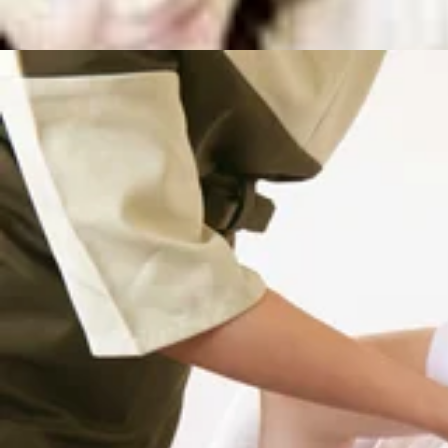
平日:10:00～20:00
土日祝日:10:00〜21:00
【住所】東京都大田区池上 6-3-3東京堂ビル1F
【アクセス】
東急池上線「池上駅」北口より徒歩4分♪、蒲田駅より2駅
電話予約する
03-6410-9775
最近のブログ
リラク池上店 8月7日の空き状況
おはようございます!リラク池上の加須我です(^^)8月も1
ですと・16:50～18:50以上のお時間からご案内可能です。是非お
2026.08.07
ッチで、いつまでも健康で疲れづらいお身体づくりをサポート致
ださいませ(^^♪皆様のご来店を、スタッフ一同手を温めて心よりお待ち
リラク池上店 8月6日の空き状況
日:10:00〜21:00【住所】東京都大田区池上 6-3-3東京
おはようございます!リラク池上の加須我です(^^)8月もも