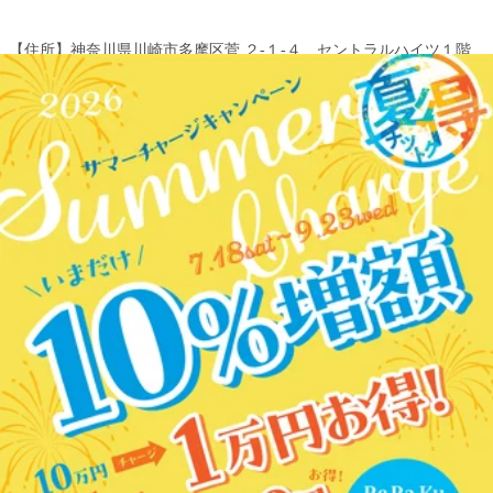
【住所】神奈川県川崎市多摩区菅 ２-１‐４ セントラルハイツ１階
【TEL】044(299)7198
【アクセス】
JR⇔京王線の乗り換え途中にあります。JR南武線「稲田堤」駅より
徒歩1分。京王相模原線「京王稲田堤」駅南口より徒歩6分。宝くじ
売り場の正面、ケバブ屋と眼鏡屋の間にあります。駐輪場有り、駐
車場→近隣パーキングをご利用ください。南武線、京王線をご利用
の方はぜひ当店へお越しください。
WEB予約する
電話予約する
044-299-7198
最近のブログ
お休みをお身体ケアに。