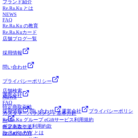
【住所】神奈川県川崎市多摩区菅 ２-１‐４ セントラルハイ
ブランド紹介
車場→近隣パーキングをご利用ください。南武線、京王線を
ツ１階【TEL】044(299)7198【アクセス】JR⇔京王線の乗り
Re.Ra.Ku とは
ご利用の方はぜひ当店へお越しください。
換え途中にあります。JR南武線「稲田堤」駅より徒歩1分。
NEWS
FAQ
京王相模原線「京王稲田堤」駅南口より徒歩6分。宝くじ売
Re.Ra.Ku の教育
り場の正面、ケバブ屋と眼鏡屋の間にあります。駐輪場有
Re.Ra.Kuカード
り、駐車場→近隣パーキングをご利用ください。南武線、京
店舗ブログ一覧
王線をご利用の方はぜひ当店へお越しください。
採用情報
問い合わせ
プライバシーポリシー
店舗検索
運営会社
NEWS
FAQ
特定商取引法
採用情報
問い合わせ
運営会社
プライバシーポリシ
カスタマーハラスメント基本方針
Re.Ra.Ku グループ eGiftサービス利用規約
ー
ギフトカード利用約款
特定商取引法
Re.Ra.Ku PAY とは
はじめての方