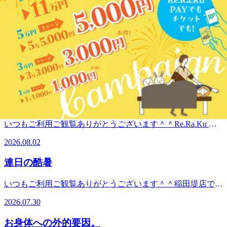
いつもご利用ご観覧ありがとうございます＾＾稲田堤店で
す。今日も猛暑の1日になりそうですね^^;お休みに入られて
2026.08.08
る方もいらっしゃる様なので是非、この機会にお身体のメン
テナンスを気にかけてくださいね＾＾
異常気象。
☆★☆★☆★☆★☆★☆★☆★☆★☆★☆★☆★本日の出勤
スタッフ♪8/8(土) ★オカヤ★タカハシご案内可能です＾
いつもご利用ご観覧ありがとうございます＾＾稲田堤店で
＾ ※随時枠は埋まっていきますので、ご来店前にお電話・
す。世界で異常気象や災害が多いですね。日頃の備えを心掛
Webでの確認・ご予約をオススメします。 ＝★＝☆＝★
2026.08.06
けたいものです。今日も猛暑ですね。お疲れを溜めこむ前の
＝☆＝★＝☆＝★＝☆＝★＝☆＝★＝☆＝☆＝★「マッサー
ケアで、猛暑に立ち向かえるお身体作りを意識してください
ジ」ファンに人気の！ボディケア＆肩甲骨ストレッチ新しい
本日の空き状況
ね。☆★☆★☆★☆★☆★☆★☆★☆★☆★☆★☆★本日の
健康サービスを考えるRe.Ra.Ku(リラク) 稲田堤店この機会に
出勤スタッフ♪8/6(水) ★オカヤご案内可能です＾＾ ※随
是非、お試しください♪【営業時間】平日：12:00～21:00(最
いつもご利用ご観覧ありがとうございます＾＾Re.Ra.Ku 稲
時枠は埋まっていきますので、ご来店前にお電話・Webでの
終受付20：20） 休日：11:00～21：00 （最終受付20：20)
田堤店です！☆本日の空き状況☆１６：３５～ご案内可能で
確認・ご予約をオススメします。 ＝★＝☆＝★＝☆＝★
2026.08.02
【住所】神奈川県川崎市多摩区菅 ２-１‐４ セントラルハイ
す！少しでもお疲れを感じていたら、ぜひリラクで一緒にお
＝☆＝★＝☆＝★＝☆＝★＝☆＝☆＝★「マッサージ」ファ
ツ１階【TEL】044(299)7198【アクセス】JR⇔京王線の乗り
身体のケアをしていきましょう！みなさまのご来店をお待ち
ンに人気の！ボディケア＆肩甲骨ストレッチ新しい健康サー
連日の酷暑
換え途中にあります。JR南武線「稲田堤」駅より徒歩1分。
しておりま
ビスを考えるRe.Ra.Ku(リラク) 稲田堤店この機会に是非、お
京王相模原線「京王稲田堤」駅南口より徒歩6分。宝くじ売
す！ ☆★☆★☆★☆★☆★☆★☆★☆★☆★☆★☆★本日
試しください♪【営業時間】平日：12:00～21:00(最終受付
いつもご利用ご観覧ありがとうございます＾＾稲田堤店で
り場の正面、ケバブ屋と眼鏡屋の間にあります。駐輪場有
の出勤スタッフ♪8/2(日) ★オカヤ★フタミご案内可能です
20：20） 休日：11:00～21：00 （最終受付20：20)【住所】
す。猛暑日が続いていますね^^;連日の猛暑、エアコン、日
り、駐車場→近隣パーキングをご利用ください。南武線、京
＾＾ ※随時枠は埋まっていきますので、ご来店前にお電
2026.07.30
神奈川県川崎市多摩区菅 ２-１‐４ セントラルハイツ１階
頃のお疲れと身体には色々なストレスがかかります。是非、
王線をご利用の方はぜひ当店へお越しください。
話・Webでの確認・ご予約をオススメします。 ＝★＝☆＝
【TEL】044(299)7198【アクセス】JR⇔京王線の乗り換え途
お疲れを溜めこむ前のケアをオススメします＾＾元気なお身
★＝☆＝★＝☆＝★＝☆＝★＝☆＝★＝☆＝☆＝★「マッサ
お身体への外的要因。
中にあります。JR南武線「稲田堤」駅より徒歩1分。京王相
体で酷暑に立ち向かいましょう！！