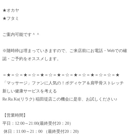
★オカヤ
★フタミ
ご案内可能です＾＾
※随時枠は埋まっていきますので、ご来店前にお電話・Webでの確
認・ご予約をオススメします。
＝★＝☆＝★＝☆＝★＝☆＝★＝☆＝★＝☆＝★＝☆＝☆＝★
「マッサージ」ファンに人気の！ボディケア＆肩甲骨ストレッチ
新しい健康サービスを考える
Re.Ra.Ku(リラク) 稲田堤店この機会に是非、お試しください♪
【営業時間】
平日：12:00～21:00(最終受付20：20）
休日：11:00～21：00 （最終受付20：20)