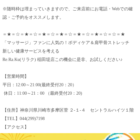
※随時枠は埋まっていきますので、ご来店前にお電話・Webでの確
認・ご予約をオススメします。
＝★＝☆＝★＝☆＝★＝☆＝★＝☆＝★＝☆＝★＝☆＝☆＝★
「マッサージ」ファンに人気の！ボディケア＆肩甲骨ストレッチ
新しい健康サービスを考える
Re.Ra.Ku(リラク) 稲田堤店この機会に是非、お試しください♪
【営業時間】
平日：12:00～21:00(最終受付20：20）
休日：11:00～21：00 （最終受付20：20)
【住所】神奈川県川崎市多摩区菅 ２-１‐４ セントラルハイツ１階
【TEL】044(299)7198
【アクセス】
JR⇔京王線の乗り換え途中にあります。JR南武線「稲田堤」駅より