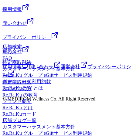
採用情報
問い合わせ
プライバシーポリシー
店舗検索
運営会社
NEWS
FAQ
特定商取引法
採用情報
問い合わせ
運営会社
プライバシーポリシ
カスタマーハラスメント基本方針
Re.Ra.Ku グループ eGiftサービス利用規約
ー
ギフトカード利用約款
特定商取引法
Re.Ra.Ku PAY とは
はじめての方
Re.Ra.Ku の教育
© MEDIROM Wellness Co. All Right Reserved.
ブランド紹介
Re.Ra.Ku とは
Re.Ra.Kuカード
店舗ブログ一覧
カスタマーハラスメント基本方針
Re.Ra.Ku グループ eGiftサービス利用規約