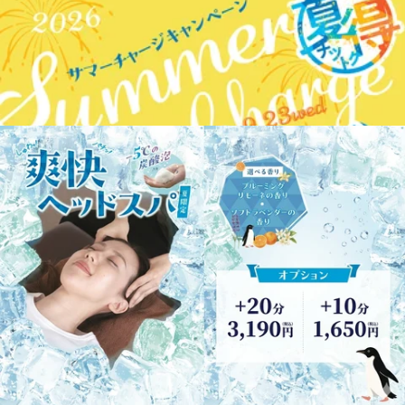
徒歩1分。京王相模原線「京王稲田堤」駅南口より徒歩6分。宝くじ
売り場の正面、ケバブ屋と眼鏡屋の間にあります。駐輪場有り、駐
車場→近隣パーキングをご利用ください。南武線、京王線をご利用
の方はぜひ当店へお越しください。
WEB予約する
電話予約する
044-299-7198
最近のブログ
異常気象。
いつもご利用ご観覧ありがとうございます＾＾稲田堤店で
す。世界で異常気象や災害が多いですね。日頃の備えを心掛
2026.08.06
けたいものです。今日も猛暑ですね。お疲れを溜めこむ前の
ケアで、猛暑に立ち向かえるお身体作りを意識してください
本日の空き状況
ね。☆★☆★☆★☆★☆★☆★☆★☆★☆★☆★☆★本日の
出勤スタッフ♪8/6(水) ★オカヤご案内可能です＾＾ ※随
いつもご利用ご観覧ありがとうございます＾＾Re.Ra.Ku 稲
時枠は埋まっていきますので、ご来店前にお電話・Webでの