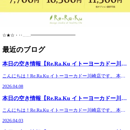
イトーヨカドー川崎店（旧エスパ川崎）2階スポーツデポ川崎店、ゴ
ルフファイブ川崎店横【IY川崎】
☆★☆・‥……━━━━━━━━━━━
最近のブログ
本日の空き情報【Re.Ra.Ku イトーヨーカドー川崎
店】
こんにちは！Re.Ra.Ku イトーヨーカドー川崎店です。 本日
の予約状況のご案内です！ 【ご案内可能時間】10：00～
2026.04.08
14：0016：40～19：00 また、予約状況はその都度変わる可
能性があります。空き時間の枠がない場合でもお電話にてご
本日の空き情報【Re.Ra.Ku イトーヨーカドー川崎
案内可能な場合もございますのでお気軽にお問合せください
店】
ませ。事前にお電話かWebからのご予約がオススメです。ス
こんにちは！Re.Ra.Ku イトーヨーカドー川崎店です。 本日
タッフ一同、心よりお待ちしております♪♪【店舗案内】
の予約状況のご案内です！ 【ご案内可能時間】10：00～
Re.Ra.Ku イトーヨーカドー川崎店営業時間：平日 10:00-
2026.04.03
16：0018：00～19：00 また、予約状況はその都度変わる可
19:00（最終受付18:15） 土日祝 10:00-20:00（最終受付
能性があります。空き時間の枠がない場合でもお電話にてご