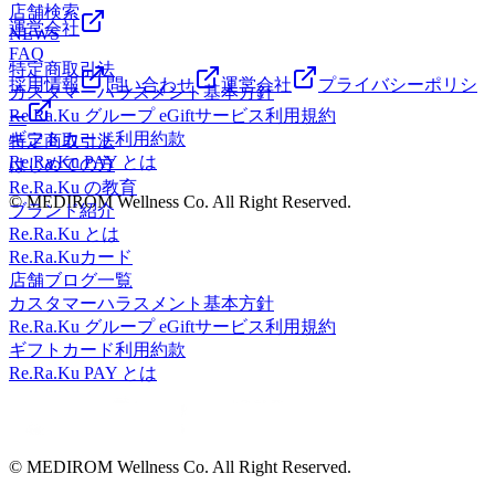
店舗検索
崎）2階スポーツデポ川崎店、ゴルフファイブ川崎店横
運営会社
NEWS
FAQ
特定商取引法
採用情報
問い合わせ
運営会社
プライバシーポリシ
カスタマーハラスメント基本方針
Re.Ra.Ku グループ eGiftサービス利用規約
ー
ギフトカード利用約款
特定商取引法
Re.Ra.Ku PAY とは
はじめての方
Re.Ra.Ku の教育
© MEDIROM Wellness Co. All Right Reserved.
ブランド紹介
Re.Ra.Ku とは
Re.Ra.Kuカード
店舗ブログ一覧
カスタマーハラスメント基本方針
Re.Ra.Ku グループ eGiftサービス利用規約
ギフトカード利用約款
Re.Ra.Ku PAY とは
© MEDIROM Wellness Co. All Right Reserved.