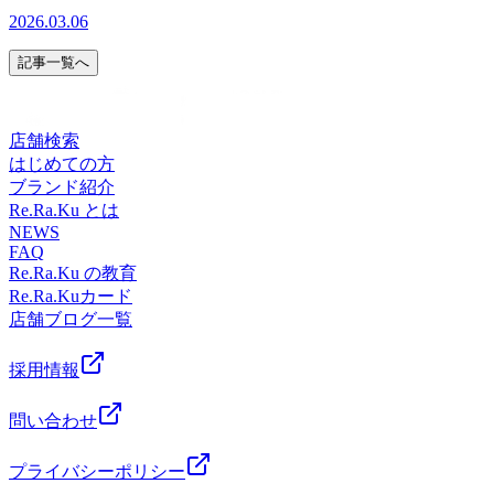
じるこの季節と同時に、陽気が安定しないこの時期は、寒暖
イトーヨーカドー川崎専用駐車場あり。イトーヨーカドー川
てご案内可能な場合もございますのでお気軽にお問合せくだ
2026.03.06
京急川崎駅より車で10分。イトーヨーカドー川崎専用駐車場
差や気圧の変化で自律神経が乱れやすい季節です。春バテや
崎店（旧エスパ川崎）2階スポーツデポ川崎店、ゴルフファ
さいませ。事前にお電話かWebからのご予約がオススメで
あり。イトーヨーカドー川崎店（旧エスパ川崎）2階スポー
寒暖差疲労など心身に様々な不調など感じる方もいらっしゃ
イブ川崎店横
す。スタッフ一同、心よりお待ちしております♪♪【店舗案
記事一覧へ
ツデポ川崎店、ゴルフファイブ川崎店横
るかと思います。乱れた自律神経を整えるのにRe.Ra.Kuを活
内】Re.Ra.Ku イトーヨーカドー川崎店営業時間 10:00-
用してみてはいかがですか？スタッフ一同、皆さんが快適に
20:00（最終受付 19:15）TEL 044-589-7315〒210-0843 神奈
過ごせるよう全力でサポートいたします!!!! では、本日の予
川県川崎市川崎区小田栄2-2-1イトーヨーカドー川崎店
店舗検索
約状況のご案内です☆彡 【ご案内可能時間】10：00～20：
2F（赤ちゃん休憩室横）【アクセス】◎バス 「川崎駅」
はじめての方
00お時間帯によっては2名様同時のご案内も可能となってお
から東口6番バス乗場、川崎市営バス40系統乗車、「小田
ブランド紹介
ります！(ペア利用の場合は、事前にお電話にてお問い合わ
栄」下車◎電車 JR「浜川崎駅」徒歩10分。JR「小田栄
Re.Ra.Ku とは
せくださいませ。) また、予約状況はその都度変わる可能性
駅」徒歩5分。◎車 JR川崎駅、京急川崎駅より車で10分。
NEWS
があります。空き時間の枠がない場合でもお電話にてご案内
イトーヨーカドー川崎専用駐車場あり。イトーヨーカドー川
FAQ
可能な場合もございますのでお気軽にお問合せくださいま
崎店（旧エスパ川崎）2階スポーツデポ川崎店、ゴルフファ
Re.Ra.Ku の教育
せ。事前にお電話かWebからのご予約がオススメです。スタ
イブ川崎店横
Re.Ra.Kuカード
ッフ一同、心よりお待ちしております♪♪【店舗案内】
店舗ブログ一覧
Re.Ra.Ku イトーヨーカドー川崎店営業時間 10:00-20:00（最
終受付 19:15）TEL 044-589-7315〒210-0843 神奈川県川崎
採用情報
市川崎区小田栄2-2-1イトーヨーカドー川崎店2F（赤ちゃん
休憩室横）【アクセス】◎バス 「川崎駅」から東口6番バ
問い合わせ
ス乗場、川崎市営バス40系統乗車、「小田栄」下車◎電車
JR「浜川崎駅」徒歩10分。JR「小田栄駅」徒歩5分。◎車
JR川崎駅、京急川崎駅より車で10分。イトーヨーカドー川
プライバシーポリシー
崎専用駐車場あり。イトーヨーカドー川崎店（旧エスパ川