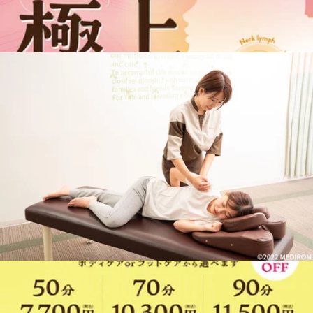
アクセス
◎JR「川崎駅」、京急「川崎駅」から東口6番乗場、川崎市営バス乗
車「塩浜営業所」「JFE」「水江町」「臨港警察署」行「小田栄」下
車（川崎駅東口バスロータリーの一番奥、６番乗り場川崎市営バ
ス）
◎JR「浜川崎駅」徒歩10分
◎JR「小田栄駅」徒歩5分。
◎JR川崎駅、京急川崎駅より車で10分。
イトーヨーカドー川崎専用駐車場あり。