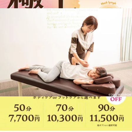
◎JR「川崎駅」、京急「川崎駅」から東口6番乗場、川崎市営バス乗
車「塩浜営業所」「JFE」「水江町」「臨港警察署」行「小田栄」下
車（川崎駅東口バスロータリーの一番奥、６番乗り場川崎市営バ
ス）
◎JR「浜川崎駅」徒歩10分
◎JR「小田栄駅」徒歩5分。
◎JR川崎駅、京急川崎駅より車で10分。
イトーヨーカドー川崎専用駐車場あり。
イトーヨカドー川崎店（旧エスパ川崎）2階スポーツデポ川崎店、ゴ
ルフファイブ川崎店横【IY川崎】