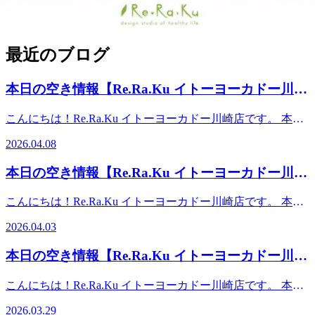
☆★☆・‥……━━━━━━━━━━━
最近のブログ
本日の空き情報【Re.Ra.Ku イトーヨーカドー川崎
店】
こんにちは！Re.Ra.Ku イトーヨーカドー川崎店です。 本日
の予約状況のご案内です！ 【ご案内可能時間】10：00～
2026.04.08
14：0016：40～19：00 また、予約状況はその都度変わる可
能性があります。空き時間の枠がない場合でもお電話にてご
本日の空き情報【Re.Ra.Ku イトーヨーカドー川崎
案内可能な場合もございますのでお気軽にお問合せください
店】
ませ。事前にお電話かWebからのご予約がオススメです。ス
こんにちは！Re.Ra.Ku イトーヨーカドー川崎店です。 本日
タッフ一同、心よりお待ちしております♪♪【店舗案内】
の予約状況のご案内です！ 【ご案内可能時間】10：00～
Re.Ra.Ku イトーヨーカドー川崎店営業時間：平日 10:00-
2026.04.03
16：0018：00～19：00 また、予約状況はその都度変わる可
19:00（最終受付18:15） 土日祝 10:00-20:00（最終受付
能性があります。空き時間の枠がない場合でもお電話にてご
19:15）TEL： 0445897315 〒210-0843 神奈川県川崎市川崎
本日の空き情報【Re.Ra.Ku イトーヨーカドー川崎
案内可能な場合もございますのでお気軽にお問合せください
区小田栄2-2-1イトーヨーカドー川崎店2F（赤ちゃん休憩室
店】
ませ。事前にお電話かWebからのご予約がオススメです。ス
横）【アクセス】◎バス 「川崎駅」から東口6番バス乗
こんにちは！Re.Ra.Ku イトーヨーカドー川崎店です。 本日
タッフ一同、心よりお待ちしております♪♪ 【店舗案内】
場、川崎市営バス40系統乗車、「小田栄」下車◎電車
の予約状況のご案内です！ 【ご案内可能時間】10：00～
Re.Ra.Ku イトーヨーカドー川崎店営業時間：平日 10:00-
2026.03.29
JR「浜川崎駅」徒歩10分。JR「小田栄駅」徒歩5分。◎車
20：00 また、予約状況はその都度変わる可能性がありま