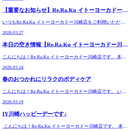
19:00（最終受付18:15） 土日祝 10:00-20:00（最終受付
JR川崎駅、京急川崎駅より車で10分。イトーヨーカドー川
す。空き時間の枠がない場合でもお電話にてご案内可能な場
19:15）TEL： 0445897315 〒210-0843 神奈川県川崎市川崎
【重要なお知らせ】Re.Ra.Ku イトーヨーカドー川
崎専用駐車場あり。イトーヨーカドー川崎店（旧エスパ川
合もございますのでお気軽にお問合せくださいませ。事前に
区小田栄2-2-1イトーヨーカドー川崎店2F（赤ちゃん休憩室
崎）2階スポーツデポ川崎店、ゴルフファイブ川崎店横
崎店・閉店のご案内
お電話かWebからのご予約がオススメです。スタッフ一同、
横）【アクセス】◎バス 「川崎駅」から東口6番バス乗
いつもRe.Ra.Ku イトーヨーカドー川崎店をご利用いただ
心よりお待ちしております♪♪ 【店舗案内】Re.Ra.Ku イトー
場、川崎市営バス40系統乗車、「小田栄」下車◎電車
き、誠にありがとうございます。 突然のお知らせとなり大
ヨーカドー川崎店営業時間 10:00-20:00（最終受付 19:15）
2026.03.27
JR「浜川崎駅」徒歩10分。JR「小田栄駅」徒歩5分。◎車
変恐縮ですが、当店は2026年4月30日(木)をもちまして閉店
TEL 044-589-7315〒210-0843 神奈川県川崎市川崎区小田栄
JR川崎駅、京急川崎駅より車で10分。イトーヨーカドー川
させていただくことになりました。これまで多くのお客様に
2-2-1イトーヨーカドー川崎店2F（赤ちゃん休憩室横）【ア
本日の空き情報【Re.Ra.Ku イトーヨーカドー川崎
崎専用駐車場あり。イトーヨーカドー川崎店（旧エスパ川
ご愛顧賜り、心より感謝申し上げます。 【最終営業日】
クセス】◎バス 「川崎駅」から東口6番バス乗場、川崎市
崎）2階スポーツデポ川崎店、ゴルフファイブ川崎店横
店】
2026年4月30日(木) 【4月営業日・営業時間変更のご案内】平
営バス40系統乗車、「小田栄」下車◎電車 JR「浜川崎
こんにちは！Re.Ra.Ku イトーヨーカドー川崎店です。 本日
日 10：00～19：00（最終受付18：15）土日祝 10：00～
駅」徒歩10分。JR「小田栄駅」徒歩5分。◎車 JR川崎駅、
の予約状況のご案内です！ 【ご案内可能時間】10：00～
20：00（最終受付19：15）定休日 毎週月曜日ご予約は引き
2026.03.24
京急川崎駅より車で10分。イトーヨーカドー川崎専用駐車場
20：00 また、予約状況はその都度変わる可能性がありま
続き承っておりますので、お気軽にお問い合わせくださいま
あり。イトーヨーカドー川崎店（旧エスパ川崎）2階スポー
す。空き時間の枠がない場合でもお電話にてご案内可能な場
せ。ご希望のスタッフで、オンライン上 ✕ になっている時
春のおつかれにリラクのボディケア
ツデポ川崎店、ゴルフファイブ川崎店横
合もございますのでお気軽にお問合せくださいませ。事前に
間帯もご案内出来る場合がございます。ぜひお電話にてご相
お電話かWebからのご予約がオススメです。スタッフ一同、
談くださいませ。なお、引き続き近隣Re.Ra.Ku店舗にて、お
こんにちは！Re.Ra.Ku イトーヨーカドー川崎店です。 いよ
心よりお待ちしております♪♪ 【店舗案内】Re.Ra.Ku イトー
客様が毎日健康で過ごせる身体づくりをサポートさせて頂き
いよ桜の季節到来ですね。わくわくしますが、一方で、花粉
ヨーカドー川崎店営業時間 10:00-20:00（最終受付 19:15）
2026.03.19
ます。今後は近隣Re.Ra.Ku 店舗もご利用いただけますと幸
や年度末でお疲れの出やすい頃でもあります。 頭がぼんや
TEL 044-589-7315〒210-0843 神奈川県川崎市川崎区小田栄
いです。※Re.Ra.Ku Payは全店共通でご利用いただけます※
りしたり、疲れでぐったりしたり、そんな春のお悩みに、ぜ
2-2-1イトーヨーカドー川崎店2F（赤ちゃん休憩室横）【ア
IY川崎ハッピーデーです♪
近隣店舗のページへのリンクなど詳細はページ下部をご覧く
ひリラクのボディケアをご活用ください。期間限定の極上セ
クセス】◎バス 「川崎駅」から東口6番バス乗場、川崎市
ださい。【当グループ近隣店舗】・Re.Ra.Ku 大倉山店 ・
ットコースもおすすめです！ リフレッシュして、桜を楽し
営バス40系統乗車、「小田栄」下車◎電車 JR「浜川崎
こんにちは！Re.Ra.Ku イトーヨーカドー川崎店です。 本日
Re.Ra.Ku キテラプラザ青葉台店・Re.Ra.Ku シァルプラット
みましょう♪では、本日の予約状況のご案内です！ 【ご案内
駅」徒歩10分。JR「小田栄駅」徒歩5分。◎車 JR川崎駅、