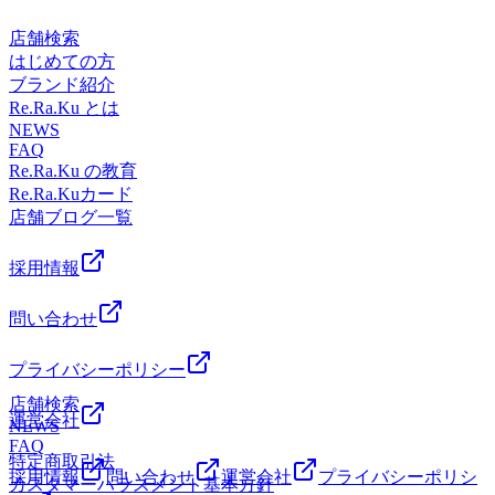
20:00（最終受付 19:15）TEL 044-589-7315〒210-0843 神奈
過ごせるよう全力でサポートいたします!!!! では、本日の予
川県川崎市川崎区小田栄2-2-1イトーヨーカドー川崎店
店舗検索
約状況のご案内です☆彡 【ご案内可能時間】10：00～20：
2F（赤ちゃん休憩室横）【アクセス】◎バス 「川崎駅」
はじめての方
00お時間帯によっては2名様同時のご案内も可能となってお
から東口6番バス乗場、川崎市営バス40系統乗車、「小田
ブランド紹介
ります！(ペア利用の場合は、事前にお電話にてお問い合わ
栄」下車◎電車 JR「浜川崎駅」徒歩10分。JR「小田栄
Re.Ra.Ku とは
せくださいませ。) また、予約状況はその都度変わる可能性
駅」徒歩5分。◎車 JR川崎駅、京急川崎駅より車で10分。
NEWS
があります。空き時間の枠がない場合でもお電話にてご案内
イトーヨーカドー川崎専用駐車場あり。イトーヨーカドー川
FAQ
可能な場合もございますのでお気軽にお問合せくださいま
崎店（旧エスパ川崎）2階スポーツデポ川崎店、ゴルフファ
Re.Ra.Ku の教育
せ。事前にお電話かWebからのご予約がオススメです。スタ
イブ川崎店横
Re.Ra.Kuカード
ッフ一同、心よりお待ちしております♪♪【店舗案内】
店舗ブログ一覧
Re.Ra.Ku イトーヨーカドー川崎店営業時間 10:00-20:00（最
終受付 19:15）TEL 044-589-7315〒210-0843 神奈川県川崎
採用情報
市川崎区小田栄2-2-1イトーヨーカドー川崎店2F（赤ちゃん
休憩室横）【アクセス】◎バス 「川崎駅」から東口6番バ
問い合わせ
ス乗場、川崎市営バス40系統乗車、「小田栄」下車◎電車
JR「浜川崎駅」徒歩10分。JR「小田栄駅」徒歩5分。◎車
JR川崎駅、京急川崎駅より車で10分。イトーヨーカドー川
プライバシーポリシー
崎専用駐車場あり。イトーヨーカドー川崎店（旧エスパ川
店舗検索
崎）2階スポーツデポ川崎店、ゴルフファイブ川崎店横
運営会社
NEWS
FAQ
特定商取引法
採用情報
問い合わせ
運営会社
プライバシーポリシ
カスタマーハラスメント基本方針