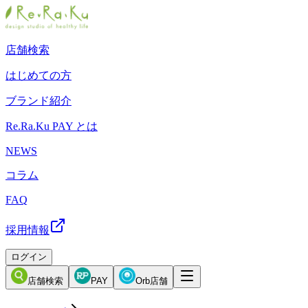
店舗検索
はじめての方
ブランド紹介
Re.Ra.Ku PAY とは
NEWS
コラム
FAQ
採用情報
ログイン
店舗検索
PAY
Orb店舗