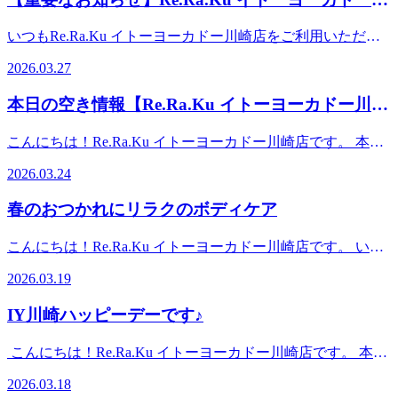
崎専用駐車場あり。イトーヨーカドー川崎店（旧エスパ川
合もございますのでお気軽にお問合せくださいませ。事前に
区小田栄2-2-1イトーヨーカドー川崎店2F（赤ちゃん休憩室
崎）2階スポーツデポ川崎店、ゴルフファイブ川崎店横
崎店・閉店のご案内
お電話かWebからのご予約がオススメです。スタッフ一同、
横）【アクセス】◎バス 「川崎駅」から東口6番バス乗
いつもRe.Ra.Ku イトーヨーカドー川崎店をご利用いただ
心よりお待ちしております♪♪ 【店舗案内】Re.Ra.Ku イトー
場、川崎市営バス40系統乗車、「小田栄」下車◎電車
き、誠にありがとうございます。 突然のお知らせとなり大
ヨーカドー川崎店営業時間 10:00-20:00（最終受付 19:15）
2026.03.27
JR「浜川崎駅」徒歩10分。JR「小田栄駅」徒歩5分。◎車
変恐縮ですが、当店は2026年4月30日(木)をもちまして閉店
TEL 044-589-7315〒210-0843 神奈川県川崎市川崎区小田栄
JR川崎駅、京急川崎駅より車で10分。イトーヨーカドー川
させていただくことになりました。これまで多くのお客様に
2-2-1イトーヨーカドー川崎店2F（赤ちゃん休憩室横）【ア
本日の空き情報【Re.Ra.Ku イトーヨーカドー川崎
崎専用駐車場あり。イトーヨーカドー川崎店（旧エスパ川
ご愛顧賜り、心より感謝申し上げます。 【最終営業日】
クセス】◎バス 「川崎駅」から東口6番バス乗場、川崎市
崎）2階スポーツデポ川崎店、ゴルフファイブ川崎店横
店】
2026年4月30日(木) 【4月営業日・営業時間変更のご案内】平
営バス40系統乗車、「小田栄」下車◎電車 JR「浜川崎
こんにちは！Re.Ra.Ku イトーヨーカドー川崎店です。 本日
日 10：00～19：00（最終受付18：15）土日祝 10：00～
駅」徒歩10分。JR「小田栄駅」徒歩5分。◎車 JR川崎駅、
の予約状況のご案内です！ 【ご案内可能時間】10：00～
20：00（最終受付19：15）定休日 毎週月曜日ご予約は引き
2026.03.24
京急川崎駅より車で10分。イトーヨーカドー川崎専用駐車場
20：00 また、予約状況はその都度変わる可能性がありま
続き承っておりますので、お気軽にお問い合わせくださいま
あり。イトーヨーカドー川崎店（旧エスパ川崎）2階スポー
す。空き時間の枠がない場合でもお電話にてご案内可能な場
せ。ご希望のスタッフで、オンライン上 ✕ になっている時
春のおつかれにリラクのボディケア
ツデポ川崎店、ゴルフファイブ川崎店横
合もございますのでお気軽にお問合せくださいませ。事前に
間帯もご案内出来る場合がございます。ぜひお電話にてご相
お電話かWebからのご予約がオススメです。スタッフ一同、
談くださいませ。なお、引き続き近隣Re.Ra.Ku店舗にて、お
こんにちは！Re.Ra.Ku イトーヨーカドー川崎店です。 いよ
心よりお待ちしております♪♪ 【店舗案内】Re.Ra.Ku イトー
客様が毎日健康で過ごせる身体づくりをサポートさせて頂き
いよ桜の季節到来ですね。わくわくしますが、一方で、花粉
ヨーカドー川崎店営業時間 10:00-20:00（最終受付 19:15）
2026.03.19
ます。今後は近隣Re.Ra.Ku 店舗もご利用いただけますと幸
や年度末でお疲れの出やすい頃でもあります。 頭がぼんや
TEL 044-589-7315〒210-0843 神奈川県川崎市川崎区小田栄
いです。※Re.Ra.Ku Payは全店共通でご利用いただけます※
りしたり、疲れでぐったりしたり、そんな春のお悩みに、ぜ
2-2-1イトーヨーカドー川崎店2F（赤ちゃん休憩室横）【ア
IY川崎ハッピーデーです♪
近隣店舗のページへのリンクなど詳細はページ下部をご覧く
ひリラクのボディケアをご活用ください。期間限定の極上セ
クセス】◎バス 「川崎駅」から東口6番バス乗場、川崎市
ださい。【当グループ近隣店舗】・Re.Ra.Ku 大倉山店 ・
ットコースもおすすめです！ リフレッシュして、桜を楽し
営バス40系統乗車、「小田栄」下車◎電車 JR「浜川崎
こんにちは！Re.Ra.Ku イトーヨーカドー川崎店です。 本日
Re.Ra.Ku キテラプラザ青葉台店・Re.Ra.Ku シァルプラット
みましょう♪では、本日の予約状況のご案内です！ 【ご案内
駅」徒歩10分。JR「小田栄駅」徒歩5分。◎車 JR川崎駅、
は18日はイトーヨーカドーハッピーデーです♪ こちらリラク
東神奈川店・Re.Ra.Ku 大船店残りわずかな期間ではござい
可能時間】11：00～15：3016：00～18：10 お時間帯によっ
2026.03.18
京急川崎駅より車で10分。イトーヨーカドー川崎専用駐車場
イトーヨーカドー川崎店はイトーヨーカドー内にあるためハ
ますが、最後まで心を込めてお客様をお迎えいたします。そ
ては2名様同時のご案内も可能となっております！(ペア利用