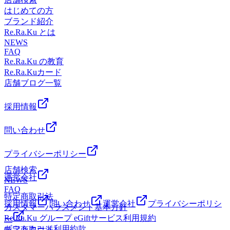
約状況のご案内です☆彡 【ご案内可能時間】10：00～20：
2F（赤ちゃん休憩室横）【アクセス】◎バス 「川崎駅」
はじめての方
00お時間帯によっては2名様同時のご案内も可能となってお
から東口6番バス乗場、川崎市営バス40系統乗車、「小田
ブランド紹介
ります！(ペア利用の場合は、事前にお電話にてお問い合わ
栄」下車◎電車 JR「浜川崎駅」徒歩10分。JR「小田栄
Re.Ra.Ku とは
せくださいませ。) また、予約状況はその都度変わる可能性
駅」徒歩5分。◎車 JR川崎駅、京急川崎駅より車で10分。
NEWS
があります。空き時間の枠がない場合でもお電話にてご案内
イトーヨーカドー川崎専用駐車場あり。イトーヨーカドー川
FAQ
可能な場合もございますのでお気軽にお問合せくださいま
崎店（旧エスパ川崎）2階スポーツデポ川崎店、ゴルフファ
Re.Ra.Ku の教育
せ。事前にお電話かWebからのご予約がオススメです。スタ
イブ川崎店横
Re.Ra.Kuカード
ッフ一同、心よりお待ちしております♪♪【店舗案内】
店舗ブログ一覧
Re.Ra.Ku イトーヨーカドー川崎店営業時間 10:00-20:00（最
終受付 19:15）TEL 044-589-7315〒210-0843 神奈川県川崎
採用情報
市川崎区小田栄2-2-1イトーヨーカドー川崎店2F（赤ちゃん
休憩室横）【アクセス】◎バス 「川崎駅」から東口6番バ
問い合わせ
ス乗場、川崎市営バス40系統乗車、「小田栄」下車◎電車
JR「浜川崎駅」徒歩10分。JR「小田栄駅」徒歩5分。◎車
JR川崎駅、京急川崎駅より車で10分。イトーヨーカドー川
プライバシーポリシー
崎専用駐車場あり。イトーヨーカドー川崎店（旧エスパ川
店舗検索
崎）2階スポーツデポ川崎店、ゴルフファイブ川崎店横
運営会社
NEWS
FAQ
特定商取引法
採用情報
問い合わせ
運営会社
プライバシーポリシ
カスタマーハラスメント基本方針
Re.Ra.Ku グループ eGiftサービス利用規約
ー
ギフトカード利用約款
特定商取引法