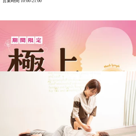
営業時間 10:00-21:00
〒210-0843
神奈川県川崎市川崎区小田栄２−２−１イトーヨーカドー川崎２F（婦
人服売り場奥）
TEL 044-589-7315
アクセス
◎JR「川崎駅」、京急「川崎駅」から東口6番乗場、川崎市営バス乗
車「塩浜営業所」「JFE」「水江町」「臨港警察署」行「小田栄」下