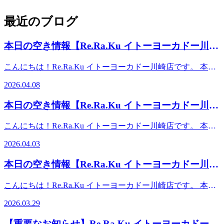
最近のブログ
本日の空き情報【Re.Ra.Ku イトーヨーカドー川崎
店】
こんにちは！Re.Ra.Ku イトーヨーカドー川崎店です。 本日
の予約状況のご案内です！ 【ご案内可能時間】10：00～
2026.04.08
14：0016：40～19：00 また、予約状況はその都度変わる可
能性があります。空き時間の枠がない場合でもお電話にてご
本日の空き情報【Re.Ra.Ku イトーヨーカドー川崎
案内可能な場合もございますのでお気軽にお問合せください
店】
ませ。事前にお電話かWebからのご予約がオススメです。ス
こんにちは！Re.Ra.Ku イトーヨーカドー川崎店です。 本日
タッフ一同、心よりお待ちしております♪♪【店舗案内】
の予約状況のご案内です！ 【ご案内可能時間】10：00～
Re.Ra.Ku イトーヨーカドー川崎店営業時間：平日 10:00-
2026.04.03
16：0018：00～19：00 また、予約状況はその都度変わる可
19:00（最終受付18:15） 土日祝 10:00-20:00（最終受付
能性があります。空き時間の枠がない場合でもお電話にてご
19:15）TEL： 0445897315 〒210-0843 神奈川県川崎市川崎
本日の空き情報【Re.Ra.Ku イトーヨーカドー川崎
案内可能な場合もございますのでお気軽にお問合せください
区小田栄2-2-1イトーヨーカドー川崎店2F（赤ちゃん休憩室
店】
ませ。事前にお電話かWebからのご予約がオススメです。ス
横）【アクセス】◎バス 「川崎駅」から東口6番バス乗
こんにちは！Re.Ra.Ku イトーヨーカドー川崎店です。 本日
タッフ一同、心よりお待ちしております♪♪ 【店舗案内】
場、川崎市営バス40系統乗車、「小田栄」下車◎電車
の予約状況のご案内です！ 【ご案内可能時間】10：00～
Re.Ra.Ku イトーヨーカドー川崎店営業時間：平日 10:00-
2026.03.29
JR「浜川崎駅」徒歩10分。JR「小田栄駅」徒歩5分。◎車
20：00 また、予約状況はその都度変わる可能性がありま
19:00（最終受付18:15） 土日祝 10:00-20:00（最終受付
JR川崎駅、京急川崎駅より車で10分。イトーヨーカドー川
す。空き時間の枠がない場合でもお電話にてご案内可能な場
19:15）TEL： 0445897315 〒210-0843 神奈川県川崎市川崎
【重要なお知らせ】Re.Ra.Ku イトーヨーカドー川