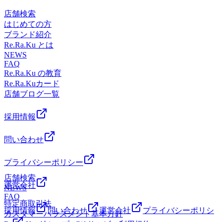
過ごせるよう全力でサポートいたします!!!! では、本日の予
川県川崎市川崎区小田栄2-2-1イトーヨーカドー川崎店
店舗検索
約状況のご案内です☆彡 【ご案内可能時間】10：00～20：
2F（赤ちゃん休憩室横）【アクセス】◎バス 「川崎駅」
はじめての方
00お時間帯によっては2名様同時のご案内も可能となってお
から東口6番バス乗場、川崎市営バス40系統乗車、「小田
ブランド紹介
ります！(ペア利用の場合は、事前にお電話にてお問い合わ
栄」下車◎電車 JR「浜川崎駅」徒歩10分。JR「小田栄
Re.Ra.Ku とは
せくださいませ。) また、予約状況はその都度変わる可能性
駅」徒歩5分。◎車 JR川崎駅、京急川崎駅より車で10分。
NEWS
があります。空き時間の枠がない場合でもお電話にてご案内
イトーヨーカドー川崎専用駐車場あり。イトーヨーカドー川
FAQ
可能な場合もございますのでお気軽にお問合せくださいま
崎店（旧エスパ川崎）2階スポーツデポ川崎店、ゴルフファ
Re.Ra.Ku の教育
せ。事前にお電話かWebからのご予約がオススメです。スタ
イブ川崎店横
Re.Ra.Kuカード
ッフ一同、心よりお待ちしております♪♪【店舗案内】
店舗ブログ一覧
Re.Ra.Ku イトーヨーカドー川崎店営業時間 10:00-20:00（最
終受付 19:15）TEL 044-589-7315〒210-0843 神奈川県川崎
採用情報
市川崎区小田栄2-2-1イトーヨーカドー川崎店2F（赤ちゃん
休憩室横）【アクセス】◎バス 「川崎駅」から東口6番バ
問い合わせ
ス乗場、川崎市営バス40系統乗車、「小田栄」下車◎電車
JR「浜川崎駅」徒歩10分。JR「小田栄駅」徒歩5分。◎車
JR川崎駅、京急川崎駅より車で10分。イトーヨーカドー川
プライバシーポリシー
崎専用駐車場あり。イトーヨーカドー川崎店（旧エスパ川
店舗検索
崎）2階スポーツデポ川崎店、ゴルフファイブ川崎店横
運営会社
NEWS
FAQ
特定商取引法
採用情報
問い合わせ
運営会社
プライバシーポリシ
カスタマーハラスメント基本方針