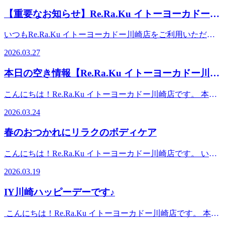
JR川崎駅、京急川崎駅より車で10分。イトーヨーカドー川
す。空き時間の枠がない場合でもお電話にてご案内可能な場
19:15）TEL： 0445897315 〒210-0843 神奈川県川崎市川崎
【重要なお知らせ】Re.Ra.Ku イトーヨーカドー川
崎専用駐車場あり。イトーヨーカドー川崎店（旧エスパ川
合もございますのでお気軽にお問合せくださいませ。事前に
区小田栄2-2-1イトーヨーカドー川崎店2F（赤ちゃん休憩室
崎）2階スポーツデポ川崎店、ゴルフファイブ川崎店横
崎店・閉店のご案内
お電話かWebからのご予約がオススメです。スタッフ一同、
横）【アクセス】◎バス 「川崎駅」から東口6番バス乗
いつもRe.Ra.Ku イトーヨーカドー川崎店をご利用いただ
心よりお待ちしております♪♪ 【店舗案内】Re.Ra.Ku イトー
場、川崎市営バス40系統乗車、「小田栄」下車◎電車
き、誠にありがとうございます。 突然のお知らせとなり大
ヨーカドー川崎店営業時間 10:00-20:00（最終受付 19:15）
2026.03.27
JR「浜川崎駅」徒歩10分。JR「小田栄駅」徒歩5分。◎車
変恐縮ですが、当店は2026年4月30日(木)をもちまして閉店
TEL 044-589-7315〒210-0843 神奈川県川崎市川崎区小田栄
JR川崎駅、京急川崎駅より車で10分。イトーヨーカドー川
させていただくことになりました。これまで多くのお客様に
2-2-1イトーヨーカドー川崎店2F（赤ちゃん休憩室横）【ア
本日の空き情報【Re.Ra.Ku イトーヨーカドー川崎
崎専用駐車場あり。イトーヨーカドー川崎店（旧エスパ川
ご愛顧賜り、心より感謝申し上げます。 【最終営業日】
クセス】◎バス 「川崎駅」から東口6番バス乗場、川崎市
崎）2階スポーツデポ川崎店、ゴルフファイブ川崎店横
店】
2026年4月30日(木) 【4月営業日・営業時間変更のご案内】平
営バス40系統乗車、「小田栄」下車◎電車 JR「浜川崎
こんにちは！Re.Ra.Ku イトーヨーカドー川崎店です。 本日
日 10：00～19：00（最終受付18：15）土日祝 10：00～
駅」徒歩10分。JR「小田栄駅」徒歩5分。◎車 JR川崎駅、
の予約状況のご案内です！ 【ご案内可能時間】10：00～
20：00（最終受付19：15）定休日 毎週月曜日ご予約は引き
2026.03.24
京急川崎駅より車で10分。イトーヨーカドー川崎専用駐車場
20：00 また、予約状況はその都度変わる可能性がありま
続き承っておりますので、お気軽にお問い合わせくださいま
あり。イトーヨーカドー川崎店（旧エスパ川崎）2階スポー
す。空き時間の枠がない場合でもお電話にてご案内可能な場
せ。ご希望のスタッフで、オンライン上 ✕ になっている時
春のおつかれにリラクのボディケア
ツデポ川崎店、ゴルフファイブ川崎店横
合もございますのでお気軽にお問合せくださいませ。事前に
間帯もご案内出来る場合がございます。ぜひお電話にてご相
お電話かWebからのご予約がオススメです。スタッフ一同、
談くださいませ。なお、引き続き近隣Re.Ra.Ku店舗にて、お
こんにちは！Re.Ra.Ku イトーヨーカドー川崎店です。 いよ
心よりお待ちしております♪♪ 【店舗案内】Re.Ra.Ku イトー
客様が毎日健康で過ごせる身体づくりをサポートさせて頂き
いよ桜の季節到来ですね。わくわくしますが、一方で、花粉
ヨーカドー川崎店営業時間 10:00-20:00（最終受付 19:15）
2026.03.19
ます。今後は近隣Re.Ra.Ku 店舗もご利用いただけますと幸
や年度末でお疲れの出やすい頃でもあります。 頭がぼんや
TEL 044-589-7315〒210-0843 神奈川県川崎市川崎区小田栄
いです。※Re.Ra.Ku Payは全店共通でご利用いただけます※
りしたり、疲れでぐったりしたり、そんな春のお悩みに、ぜ
2-2-1イトーヨーカドー川崎店2F（赤ちゃん休憩室横）【ア
IY川崎ハッピーデーです♪
近隣店舗のページへのリンクなど詳細はページ下部をご覧く
ひリラクのボディケアをご活用ください。期間限定の極上セ
クセス】◎バス 「川崎駅」から東口6番バス乗場、川崎市
ださい。【当グループ近隣店舗】・Re.Ra.Ku 大倉山店 ・
ットコースもおすすめです！ リフレッシュして、桜を楽し
営バス40系統乗車、「小田栄」下車◎電車 JR「浜川崎
こんにちは！Re.Ra.Ku イトーヨーカドー川崎店です。 本日
Re.Ra.Ku キテラプラザ青葉台店・Re.Ra.Ku シァルプラット
みましょう♪では、本日の予約状況のご案内です！ 【ご案内
駅」徒歩10分。JR「小田栄駅」徒歩5分。◎車 JR川崎駅、
は18日はイトーヨーカドーハッピーデーです♪ こちらリラク
東神奈川店・Re.Ra.Ku 大船店残りわずかな期間ではござい