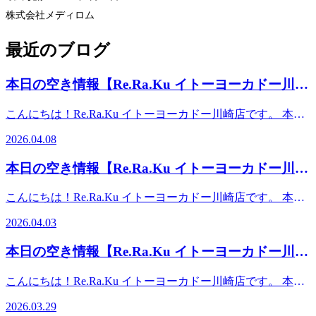
株式会社メディロム
最近のブログ
本日の空き情報【Re.Ra.Ku イトーヨーカドー川崎
店】
こんにちは！Re.Ra.Ku イトーヨーカドー川崎店です。 本日
の予約状況のご案内です！ 【ご案内可能時間】10：00～
2026.04.08
14：0016：40～19：00 また、予約状況はその都度変わる可
能性があります。空き時間の枠がない場合でもお電話にてご
本日の空き情報【Re.Ra.Ku イトーヨーカドー川崎
案内可能な場合もございますのでお気軽にお問合せください
店】
ませ。事前にお電話かWebからのご予約がオススメです。ス
こんにちは！Re.Ra.Ku イトーヨーカドー川崎店です。 本日
タッフ一同、心よりお待ちしております♪♪【店舗案内】
の予約状況のご案内です！ 【ご案内可能時間】10：00～
Re.Ra.Ku イトーヨーカドー川崎店営業時間：平日 10:00-
2026.04.03
16：0018：00～19：00 また、予約状況はその都度変わる可
19:00（最終受付18:15） 土日祝 10:00-20:00（最終受付
能性があります。空き時間の枠がない場合でもお電話にてご
19:15）TEL： 0445897315 〒210-0843 神奈川県川崎市川崎
本日の空き情報【Re.Ra.Ku イトーヨーカドー川崎
案内可能な場合もございますのでお気軽にお問合せください
区小田栄2-2-1イトーヨーカドー川崎店2F（赤ちゃん休憩室
店】
ませ。事前にお電話かWebからのご予約がオススメです。ス
横）【アクセス】◎バス 「川崎駅」から東口6番バス乗
こんにちは！Re.Ra.Ku イトーヨーカドー川崎店です。 本日
タッフ一同、心よりお待ちしております♪♪ 【店舗案内】
場、川崎市営バス40系統乗車、「小田栄」下車◎電車
の予約状況のご案内です！ 【ご案内可能時間】10：00～
Re.Ra.Ku イトーヨーカドー川崎店営業時間：平日 10:00-
2026.03.29
JR「浜川崎駅」徒歩10分。JR「小田栄駅」徒歩5分。◎車
20：00 また、予約状況はその都度変わる可能性がありま
19:00（最終受付18:15） 土日祝 10:00-20:00（最終受付