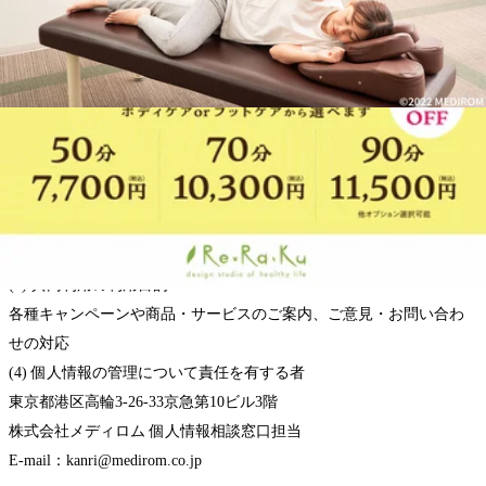
個人情報の共同利用
メディロムグループは、メディロムグループ間による総合的なサー
ビスを提供する目的で、個人情報をメディロムグループ間で共同利
用する場合があります。
(1) 共同利用者の範囲
メディロム、メディロム関連会社、メディロム及びメディロム関連
会社とフランチャイズ契約を締結しているフランチャイズ加盟店
(2) 共同利用される個人情報の項目
氏名、住所、電話番号、メールアドレス
(3) 共同利用の利用目的
各種キャンペーンや商品・サービスのご案内、ご意見・お問い合わ
せの対応
(4) 個人情報の管理について責任を有する者
東京都港区高輪3-26-33京急第10ビル3階
株式会社メディロム 個人情報相談窓口担当
E-mail：kanri@medirom.co.jp