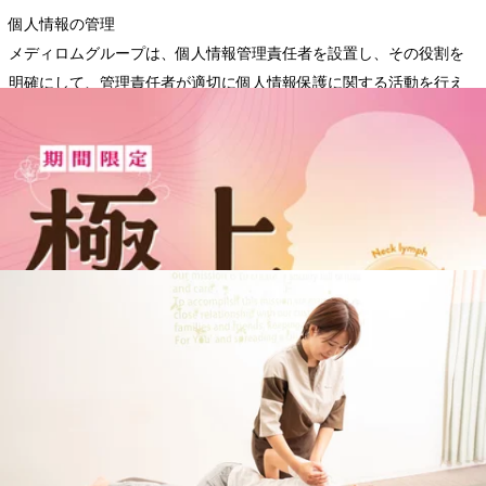
個人情報の管理
メディロムグループは、個人情報管理責任者を設置し、その役割を
明確にして、管理責任者が適切に個人情報保護に関する活動を行え
るように環境を整備します。
個人情報の第三者への提供・委託
メディロムグループは、次の場合を除き、個人情報を第三者に開示
または提供しません。
(1) ご本人様の同意がある場合
(2) 法令に基づく場合
(3) 人の生命、身体又は財産の保護のために必要であって、ご本人様
の同意を取ることが困難な場合
(4) 利用目的の達成に必要な範囲で、個人情報の取り扱いを委託する
場合
(5) 合併、会社分割、営業譲渡その他の事由によって事業の承継が行
われる場合