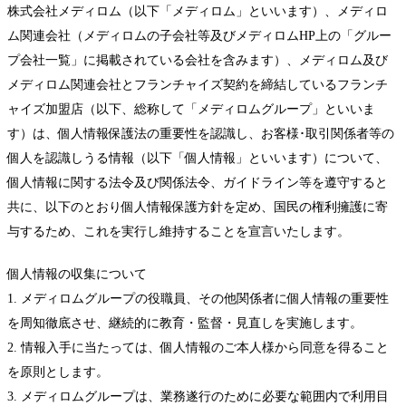
株式会社メディロム（以下「メディロム」といいます）、メディロ
ム関連会社（メディロムの子会社等及びメディロムHP上の「グルー
プ会社一覧」に掲載されている会社を含みます）、メディロム及び
メディロム関連会社とフランチャイズ契約を締結しているフランチ
ャイズ加盟店（以下、総称して「メディロムグループ」といいま
す）は、個人情報保護法の重要性を認識し、お客様･取引関係者等の
個人を認識しうる情報（以下「個人情報」といいます）について、
個人情報に関する法令及び関係法令、ガイドライン等を遵守すると
共に、以下のとおり個人情報保護方針を定め、国民の権利擁護に寄
与するため、これを実行し維持することを宣言いたします。
個人情報の収集について
1. メディロムグループの役職員、その他関係者に個人情報の重要性
を周知徹底させ、継続的に教育・監督・見直しを実施します。
2. 情報入手に当たっては、個人情報のご本人様から同意を得ること
を原則とします。
3. メディロムグループは、業務遂行のために必要な範囲内で利用目