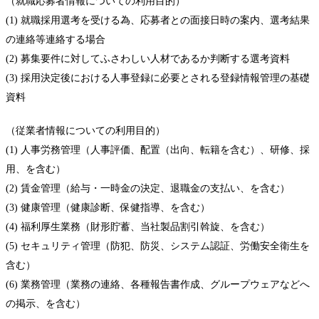
（就職応募者情報についての利用目的）
(1) 就職採用選考を受ける為、応募者との面接日時の案内、選考結果
の連絡等連絡する場合
(2) 募集要件に対してふさわしい人材であるか判断する選考資料
(3) 採用決定後における人事登録に必要とされる登録情報管理の基礎
資料
（従業者情報についての利用目的）
(1) 人事労務管理（人事評価、配置（出向、転籍を含む）、研修、採
用、を含む）
(2) 賃金管理（給与・一時金の決定、退職金の支払い、を含む）
(3) 健康管理（健康診断、保健指導、を含む）
(4) 福利厚生業務（財形貯蓄、当社製品割引斡旋、を含む）
(5) セキュリティ管理（防犯、防災、システム認証、労働安全衛生を
含む）
(6) 業務管理（業務の連絡、各種報告書作成、グループウェアなどへ
の掲示、を含む）