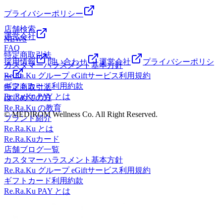
ようサポートさせていただきますのでぜひお立ち寄りくださ
ジのように気持ちがいい肩甲骨ストレッチで、いつまでも健
ーーーーーーーーーーー 当店では肩甲骨にポイントをおい
い☆ご予約・お問い合わせはお電話でも承っておりますの
プライバシーポリシー
康で疲れづらいお身体づくりをサポートいたします!スタッ
てお疲れの箇所中心に全身をほぐしてまいります。みなさま
で、お気軽にどうぞ♪ご来店、心よりお待ちしております!マ
フ一同、手を温めてお待ちしております!ぜひこの機会にリ
店舗検索
が健康で快適な生活を送れるようサポートさせていただきま
ッサージのように気持ちがいい肩甲骨ストレッチで、いつま
運営会社
ラクの肩甲骨ストレッチ&amp;ボディケアをお試しください
NEWS
すのでぜひお立ち寄りください☆ご予約・お問い合わせはお
でも健康で疲れづらいお身体づくりをサポートいたします!
FAQ
ませ!
電話でも承っておりますので、お気軽にどうぞ♪ご来店、心
スタッフ一同、手を温めてお待ちしております!ぜひこの機
特定商取引法
よりお待ちしております!マッサージのように気持ちがいい
採用情報
問い合わせ
運営会社
プライバシーポリシ
会にリラクの肩甲骨ストレッチ&amp;ボディケアをお試しく
カスタマーハラスメント基本方針
肩甲骨ストレッチで、いつまでも健康で疲れづらいお身体づ
ださいませ!LINEの友達登録はこちら！当店のインスタはこ
Re.Ra.Ku グループ eGiftサービス利用規約
ー
くりをサポートいたします!スタッフ一同、手を温めてお待
ちら！当店のクチコミはこちらから！
ギフトカード利用約款
特定商取引法
ちしております!ぜひこの機会にリラクの肩甲骨ストレッチ
Re.Ra.Ku PAY とは
はじめての方
&amp;ボディケアをお試しくださいませ!LINEの友達登録は
Re.Ra.Ku の教育
こちら！当店のインスタはこちら！当店のクチコミはこちら
© MEDIROM Wellness Co. All Right Reserved.
ブランド紹介
から！
Re.Ra.Ku とは
Re.Ra.Kuカード
店舗ブログ一覧
カスタマーハラスメント基本方針
Re.Ra.Ku グループ eGiftサービス利用規約
ギフトカード利用約款
Re.Ra.Ku PAY とは