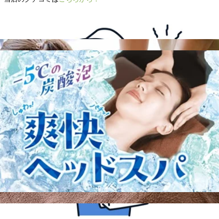
WEB予約する
電話予約する
045-374-4248
最近のブログ
8/7(金)ご案内できます♪
こんにちは♪Re.Ra.Ku上大岡ホワイトプラザ店です。今日は
暑くなりそうですね！冷房のきいた室内と外での温度差もあ
2026.08.07
りお身体のだるさなど感じていませんか？ボディケアやフッ
トケアを受けてお身体スッキリさせましょう♪夏限定の−5℃
8/6(木)ご案内できます♪
の炭酸泡を使用した爽快ヘッドスパもオススメです！ さ
て、8月7日(金)は10:00～16:3018:20〜20:00上記の時間でご案
こんにちは♪Re.Ra.Ku上大岡ホワイトプラザ店です。今週も
内可能です!どうぞお気軽にお問い合わせくださいませ。 ー
後半となり、お疲れを感じ始めていませんか？お疲れを溜め
ーーーーーー‼ここでお得情報のお知らせです‼---------☆かな
2026.08.06
ずにほぐしてスッキリした状態で週末を迎えましょう♪ さ
がわトクトクキャンペーン かなトク 当店ご利用可能です☆
て、8月6日(木)は10:00～13:0014:15〜20:00上記の時間でご案
お支払方法を auペイ d払い 楽天ペイ ペイペイ メルペイ
8月5日（水）空き情報♪
内可能です!どうぞお気軽にお問い合わせくださいませ。 ー
AEONペイ お会計の20%がポイント還元されます♪(上限有)
ーーーーーー‼ここでお得情報のお知らせです‼---------☆かな