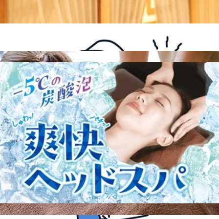
当店のクチコミは
こちらから！
WEB予約する
電話予約する
045-374-4248
最近のブログ
8/7(金)ご案内できます♪
こんにちは♪Re.Ra.Ku上大岡ホワイトプラザ店です。今日は
暑くなりそうですね！冷房のきいた室内と外での温度差もあ
2026.08.07
りお身体のだるさなど感じていませんか？ボディケアやフッ
トケアを受けてお身体スッキリさせましょう♪夏限定の−5℃
8/6(木)ご案内できます♪
の炭酸泡を使用した爽快ヘッドスパもオススメです！ さ
て、8月7日(金)は10:00～16:3018:20〜20:00上記の時間でご案
こんにちは♪Re.Ra.Ku上大岡ホワイトプラザ店です。今週も
内可能です!どうぞお気軽にお問い合わせくださいませ。 ー
後半となり、お疲れを感じ始めていませんか？お疲れを溜め
ーーーーーー‼ここでお得情報のお知らせです‼---------☆かな
2026.08.06
ずにほぐしてスッキリした状態で週末を迎えましょう♪ さ
がわトクトクキャンペーン かなトク 当店ご利用可能です☆
て、8月6日(木)は10:00～13:0014:15〜20:00上記の時間でご案