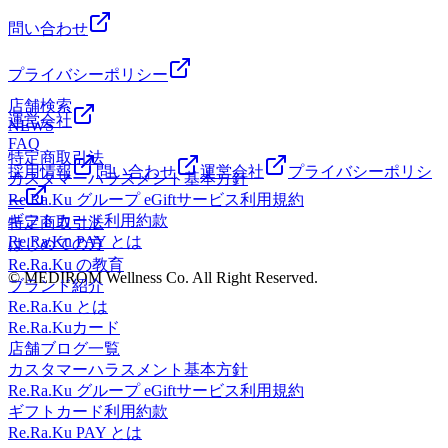
!!!!!!20%増額中!!!!! この機会にぜひリラクペイをご利用
店では肩甲骨にポイントをおいてお疲れの箇所中心に全身を
ご予約・お問い合わせはお電話でも承っておりますので、お
下さい! 詳しくはスタッフまで♪ ーーーーーーーーーーーー
問い合わせ
ほぐしてまいります。みなさまが健康で快適な生活を送れる
気軽にどうぞ♪ご来店、心よりお待ちしております!マッサー
ーーーーーーーーーーーーーーーーーーーーーーーーーーー
ようサポートさせていただきますのでぜひお立ち寄りくださ
ジのように気持ちがいい肩甲骨ストレッチで、いつまでも健
ーーーーーーーーーーー 当店では肩甲骨にポイントをおい
い☆ご予約・お問い合わせはお電話でも承っておりますの
プライバシーポリシー
康で疲れづらいお身体づくりをサポートいたします!スタッ
てお疲れの箇所中心に全身をほぐしてまいります。みなさま
で、お気軽にどうぞ♪ご来店、心よりお待ちしております!マ
フ一同、手を温めてお待ちしております!ぜひこの機会にリ
店舗検索
が健康で快適な生活を送れるようサポートさせていただきま
ッサージのように気持ちがいい肩甲骨ストレッチで、いつま
運営会社
ラクの肩甲骨ストレッチ&amp;ボディケアをお試しください
NEWS
すのでぜひお立ち寄りください☆ご予約・お問い合わせはお
でも健康で疲れづらいお身体づくりをサポートいたします!
FAQ
ませ!
電話でも承っておりますので、お気軽にどうぞ♪ご来店、心
スタッフ一同、手を温めてお待ちしております!ぜひこの機
特定商取引法
よりお待ちしております!マッサージのように気持ちがいい
採用情報
問い合わせ
運営会社
プライバシーポリシ
会にリラクの肩甲骨ストレッチ&amp;ボディケアをお試しく
カスタマーハラスメント基本方針
肩甲骨ストレッチで、いつまでも健康で疲れづらいお身体づ
ださいませ!LINEの友達登録はこちら！当店のインスタはこ
Re.Ra.Ku グループ eGiftサービス利用規約
ー
くりをサポートいたします!スタッフ一同、手を温めてお待
ちら！当店のクチコミはこちらから！
ギフトカード利用約款
特定商取引法
ちしております!ぜひこの機会にリラクの肩甲骨ストレッチ
Re.Ra.Ku PAY とは
はじめての方
&amp;ボディケアをお試しくださいませ!LINEの友達登録は
Re.Ra.Ku の教育
こちら！当店のインスタはこちら！当店のクチコミはこちら
© MEDIROM Wellness Co. All Right Reserved.
ブランド紹介
から！
Re.Ra.Ku とは
Re.Ra.Kuカード
店舗ブログ一覧
カスタマーハラスメント基本方針
Re.Ra.Ku グループ eGiftサービス利用規約
ギフトカード利用約款
Re.Ra.Ku PAY とは