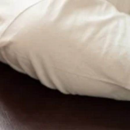
非Re.Ra.Kuのボディケア を受けてスッキリさせましょう！
いませ! LINEの友達登録はこちら！当店のインスタはこち
!どうぞお気軽にお問い合わせくださいませ。 ーーーーーーー‼
uペイ d払い 楽天ペイ ペイペイ メルペイ AEONペイ お会計
 ーーーーーーーーーーーーーーーーーーーーーーーーーーーー
を送れるようサポートさせていただきますのでぜひお立ち寄
!マッサージのように気持ちがいい肩甲骨ストレッチで、いつ
分補給を忘れずにお過ごしください♪お身体の不調があるときは是
リラクの肩甲骨ストレッチ&amp;ボディケアをお試しくださ
は10:00〜15:0019:00〜20:00上記の時間でご案内可能
トクトクキャンペーン かなトク 当店ご利用可能です☆ お支払方
トクアプリの登録などは不要です ぜひ当店でもご利用くださいま
箇所中心に全身をほぐしてまいります。みなさまが健康で快適
おりますので、お気軽にどうぞ♪ご来店、心よりお待ちしてお
せんね。。。水分、塩分補給は忘れずに。是非Re.Ra.Kuのボ
ます!スタッフ一同、手を温めてお待ちしております!ぜひこの
:0013：00〜16：30上記の時間でご案内可能です!どうぞお
こちら！当店のクチコミはこちらから！
なさまが健康で快適な生活を送れるようサポートさせていた
心よりお待ちしております!マッサージのように気持ちがいい
おります!ぜひこの機会にリラクの肩甲骨ストレッチ&amp;
ン かなトク 当店ご利用可能です☆ お支払方法を auペイ d
！是非Re.Ra.Kuのボディケア・フットケアをご体験ください
録などは不要です ぜひ当店でもご利用くださいませ☆ ーーーー
気軽にお問い合わせくださいませ。 当店では肩甲骨にポイントをお
身をほぐしてまいります。みなさまが健康で快適な生活を送れ
すのでぜひお立ち寄りください☆ご予約・お問い合わせはお電
お気軽にどうぞ♪ご来店、心よりお待ちしております!マッサ
ストレッチで、いつまでも健康で疲れづらいお身体づくりをサ
一同、手を温めてお待ちしております!ぜひこの機会にリラク
ケアをお試しくださいませ!ーーーーーーー‼ここでお得情報の