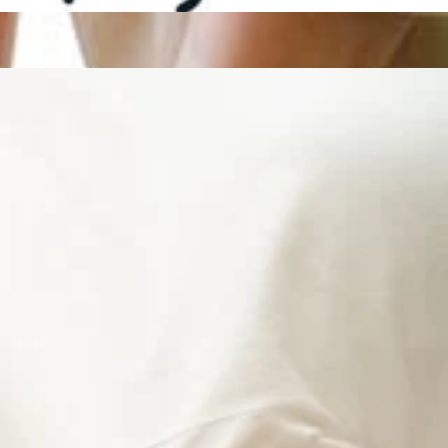
にほぐしてスッキリした状態で週末を迎えましょう♪ さて、8月
ー‼ここでお得情報のお知らせです‼---------☆かながわトクトク
会計の20%がポイント還元されます♪(上限有) ※かなトクアプ
ーーーーー 当店では肩甲骨にポイントをおいてお疲れの箇所
寄りください☆ご予約・お問い合わせはお電話でも承っており
つまでも健康で疲れづらいお身体づくりをサポートいたしま