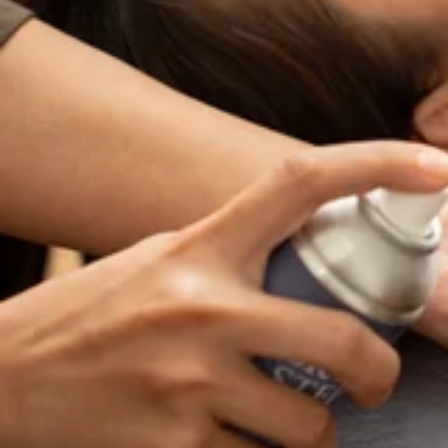
こんにちは♪Re.Ra.Ku上大岡ホワイトプラザ店です。今日
す!スタッフ一同、手を温めてお待ちしております!ぜひこの機
冷たい炭酸泡を使用した爽快ヘッドスパもオススメです。さて、8
ら！当店のクチコミはこちらから！
2026.08.05
ここでお得情報のお知らせです‼---------☆かながわトクト
の20%がポイント還元されます♪(上限有) ※かなトクア
8/4(火)ご案内できます♪
ーーーー 当店では肩甲骨にポイントをおいてお疲れの箇所
りください☆ご予約・お問い合わせはお電話でも承っており
こんにちは♪Re.Ra.Ku上大岡ホワイトプラザ店です。今
までも健康で疲れづらいお身体づくりをサポートいたします!
非Re.Ra.Kuのボディケア を受けてスッキリさせましょう！冷た
いませ! LINEの友達登録はこちら！当店のインスタはこち
2026.08.04
です!どうぞお気軽にお問い合わせくださいませ。 ーーーーーー
法を auペイ d払い 楽天ペイ ペイペイ メルペイ AEO
2026年8月1日
せ☆ ーーーーーーーーーーーーーーーーーーーーーーーーー
な生活を送れるようサポートさせていただきますのでぜひお
こんにちは♪Re.Ra.Ku上大岡ホワイトプラザ店です。本日
ります!マッサージのように気持ちがいい肩甲骨ストレッチで
ディケア・フットケアをご体験ください♪冷たい炭酸泡を使用した爽
機会にリラクの肩甲骨ストレッチ&amp;ボディケアをお試し
2026.08.01
気軽にお問い合わせくださいませ。 当店では肩甲骨にポイ
だきますのでぜひお立ち寄りください☆ご予約・お問い合わ
7月31日(金) ご案内可能です♪
肩甲骨ストレッチで、いつまでも健康で疲れづらいお身体づく
ボディケアをお試しくださいませ!ーーーーーーー‼ここでお得情報
こんにちは♪Re.Ra.Ku上大岡ホワイトプラザ店です。本日
払い 楽天ペイ ペイペイ メルペイ AEONペイ お会計の2
♪さて、7月31日(金)は10:30〜20:00上記の時間で
ーーーーーーーーーーーーーーーーーーーーーーーーーーー
2026.07.31
いてお疲れの箇所中心に全身をほぐしてまいります。みなさ
るようサポートさせていただきますのでぜひお立ち寄りくだ
話でも承っておりますので、お気軽にどうぞ♪ご来店、心よ
ージのように気持ちがいい肩甲骨ストレッチで、いつまでも
7/29(水)ご案内できます♪
ポートいたします!スタッフ一同、手を温めてお待ちしておりま