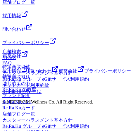
店舗ブログ一覧
採用情報
問い合わせ
プライバシーポリシー
店舗検索
運営会社
NEWS
FAQ
特定商取引法
採用情報
問い合わせ
運営会社
プライバシーポリシー
カスタマーハラスメント基本方針
特定商取引法
Re.Ra.Ku グループ eGiftサービス利用規約
はじめての方
ギフトカード利用約款
Re.Ra.Ku の教育
Re.Ra.Ku PAY とは
ブランド紹介
Re.Ra.Ku とは
© MEDIROM Wellness Co. All Right Reserved.
Re.Ra.Kuカード
店舗ブログ一覧
カスタマーハラスメント基本方針
Re.Ra.Ku グループ eGiftサービス利用規約