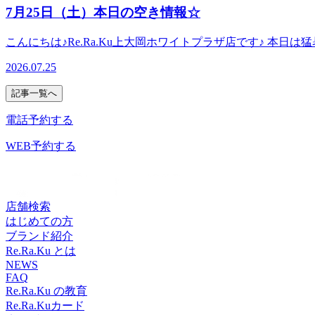
トレッチで、いつまでも健康で疲れづらいお身体づくりをサポ
ー 当店では肩甲骨にポイントをおいてお疲れの箇所中心に
7月25日（土）本日の空き情報☆
アをお試しくださいませ!ーーーーーーー‼ここでお得情報のお知ら
さい☆ご予約・お問い合わせはお電話でも承っておりますの
ペイ ペイペイ メルペイ AEONペイ お会計の20%がポ
健康で疲れづらいお身体づくりをサポートいたします!スタッ
こんにちは♪Re.Ra.Ku上大岡ホワイトプラザ店です♪ 
ーーーーーーーーーーーーーーーーーーーーーーー ーーーーーー
せ!LINEの友達登録はこちら！当店のインスタはこちら！当
リラくまちゃんは入ってるか！ーーー あたり 炭酸スプレ
上のチャージで !!!!!!20%増額中!!!!! この機会に
2026.07.25
暑い夏を乗り切りましょう♪ ーーーーーーーーーーーーーーーーー
ーーーーーーーーーーーーーーーー 当店では肩甲骨にポイ
れの箇所中心に全身をほぐしてまいります。みなさまが健康
だきますのでぜひお立ち寄りください☆ご予約・お問い合わ
記事一覧へ
っておりますので、お気軽にどうぞ♪ご来店、心よりお待ち
肩甲骨ストレッチで、いつまでも健康で疲れづらいお身体づく
たします!スタッフ一同、手を温めてお待ちしております!ぜひ
電話予約する
ボディケアをお試しくださいませ!LINEの友達登録はこち
です‼---------☆かながわトクトクキャンペーン かなトク
ます♪(上限有) ※かなトクアプリの登録などは不要です 
WEB予約する
期間限定❣ 7月31(金)までリラクペイ初めてチャージ20%増額
ご利用下さい! 詳しくはスタッフまで♪ ーーーーーーーー
てお疲れの箇所中心に全身をほぐしてまいります。みなさま
でも承っておりますので、お気軽にどうぞ♪ご来店、心より
店舗検索
ートいたします!スタッフ一同、手を温めてお待ちしております
はじめての方
スタはこちら！当店のクチコミはこちらから！
ブランド紹介
Re.Ra.Ku とは
NEWS
FAQ
Re.Ra.Ku の教育
Re.Ra.Kuカード