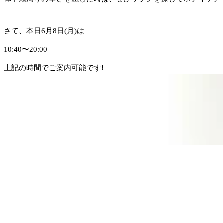
さて、本日6月8日(月)は
10:40〜20:00
上記の時間でご案内可能です!
お気軽にお越しくださいませ。
当店では肩甲骨にポイントをおいてお疲れの箇所中心に全身をほ
みなさまが健康で快適な生活を送れるようサポートさせていただ
ご予約・お問い合わせはお電話でも承っておりますので、お気軽
ご来店、心よりお待ちしております!
マッサージのように気持ちがいい肩甲骨ストレッチで、
いつまでも健康で疲れづらいお身体づくりをサポートいたします!
スタッフ一同、手を温めてお待ちしております!
ぜひこの機会にリラクの肩甲骨ストレッチ&ボディケアをお試しく