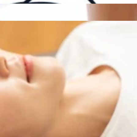
WEB予約する
週も後半となり、お疲れを感じ始めていませんか？お疲れを溜めず
ご案内可能です!どうぞお気軽にお問い合わせくださいませ。 ーーーーーー
uペイ d払い 楽天ペイ ペイペイ メルペイ AEONペイ お
☆ ーーーーーーーーーーーーーーーーーーーーーーーーーーー
生活を送れるようサポートさせていただきますのでぜひお立ち
ます!マッサージのように気持ちがいい肩甲骨ストレッチで、い