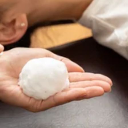
は風があって涼しいですね寒暖差によりお身体の不調があるときは是
会にリラクの肩甲骨ストレッチ&amp;ボディケアをお試しくださ
月6日(水）は 12:00～16:00上記の時間でご案内可能です
クキャンペーン かなトク 当店ご利用可能です☆ お支払方法を a
プリの登録などは不要です ぜひ当店でもご利用くださいませ☆
中心に全身をほぐしてまいります。みなさまが健康で快適な生活
ますので、お気軽にどうぞ♪ご来店、心よりお待ちしております
日はいいお天気になりそうですね！暑い日が続いているので、水
スタッフ一同、手を温めてお待ちしております!ぜひこの機会に
い炭酸泡を使用した爽快ヘッドスパもオススメです。さて、8月4日(火)
ら！当店のクチコミはこちらから！
ー‼ここでお得情報のお知らせです‼---------☆かながわ
Nペイ お会計の20%がポイント還元されます♪(上限有) ※かな
ーーーーーーー 当店では肩甲骨にポイントをおいてお疲れの
立ち寄りください☆ご予約・お問い合わせはお電話でも承って
から8月ですね！太陽が眩しくてちょっと歩くだけでも汗がとまりま
、いつまでも健康で疲れづらいお身体づくりをサポートいたし
快ヘッドスパもオススメです。さて、8月1日(土)は10:00〜14
くださいませ! LINEの友達登録はこちら！当店のインスタは
ントをおいてお疲れの箇所中心に全身をほぐしてまいります。み
せはお電話でも承っておりますので、お気軽にどうぞ♪ご来店、
りをサポートいたします!スタッフ一同、手を温めてお待ちして
のお知らせです‼---------☆かながわトクトクキャンペー
も蒸し暑く体に湿気が溜まるようなお天気ですね・・・7月も最終日
0%がポイント還元されます♪(上限有) ※かなトクアプリの登
ご案内可能です!ペアでも可能なお時間帯がございますので、どうぞお
ー 当店では肩甲骨にポイントをおいてお疲れの箇所中心に全
まが健康で快適な生活を送れるようサポートさせていただきま
さい☆ご予約・お問い合わせはお電話でも承っておりますので、
りお待ちしております!マッサージのように気持ちがいい肩甲骨
健康で疲れづらいお身体づくりをサポートいたします!スタッフ
す!ぜひこの機会にリラクの肩甲骨ストレッチ&amp;ボディ