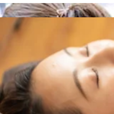
LINEの友達登録は
こちら！
当店のインスタは
こちら！
当店のクチコミは
こちらから！
電話予約する
045-374-4248
最近のブログ
8/6(木)ご案内できます♪
こんにちは♪Re.Ra.Ku上大岡ホワイトプラザ店です。今
6日(木)は10:00～13:0014:15〜20:00上記の時間で
2026.08.06
キャンペーン かなトク 当店ご利用可能です☆ お支払方法を a
リの登録などは不要です ぜひ当店でもご利用くださいませ
8月5日（水）空き情報♪
中心に全身をほぐしてまいります。みなさまが健康で快適な
ますので、お気軽にどうぞ♪ご来店、心よりお待ちしており