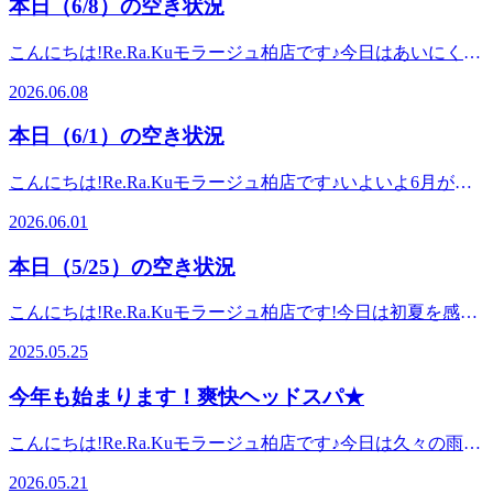
本日（6/8）の空き状況
パチパチ！－5℃の炭酸泡を使った頭スッキリのキャンペー
eGift 概要───────────────────オンラインで手軽に
宇都宮
ンとなっております。受けたことがある方はもちろん、未体
贈れるeギフトをご用意♪感謝のメッセージを添えてRe.Ra.Ku
こんにちは!Re.Ra.Kuモラージュ柏店です♪今日はあいにくの
験の方は是非これからの季節にぴったりの爽快ヘッドスパコ
のボディケア/フットケアを大切な人にプレゼントできま
雨模様ですが、涼しく過ごしやすい陽気ですね(*^^*)皆様、
ースをご体験くださいませ✨◆爽快セット50分コース爽快ヘ
す。 ▼eギフト購入はこちらhttps://app.reraku.jp/r/IIoAse 有効
2026.06.08
いかがお過ごしでしょうか。最近は日中の気温が真夏並みに
ッドスパ+ボディケアorフットケア→6,980円◆爽快セット70
期限：購入日より4ヶ月後の月末利用店舗：Re.Ra.Ku 一部店
暑くなることもあり、身体がびっくりしてしまいそうです
分コース爽快ヘッドスパ+ボディケアorフットケア→8,980円
舗のみ※購入前に、下記リンクより利用可能店舗を必ずご確
本日（6/1）の空き状況
ね。乱れがちな自律神経を整えるためにも、しっかりお身体
◆爽快セット100分コース爽快ヘッドスパ+ボディケアorフッ
認くださいhttps://app.reraku.jp/r/45tEe1（リラク公式ホームペ
の血流の流れを良くし、快適に過ごせるようケアをいたしま
トケア→9,980円さらに、平日限定で上記価格より300円
ージの利用可能店舗一覧に遷移します）
こんにちは!Re.Ra.Kuモラージュ柏店です♪いよいよ6月がス
しょう!6月からは毎年大人気のメニュー、爽快ヘッドスパが
OFF！！★選べる香り➀ブルーミングリモーネの香り②ソフ
タートいたしました!2026年も折り返しとなりましたね。最
始まりました。-5℃の炭酸泡を使ったヘッドスパを是非お試
2026.06.01
トラベンダーの香り皆様のご来店をスタッフ一同お待ちして
高気温は32℃とのことで、初夏ではなく本格的な夏を感じて
しくださいませ♪ 本日も皆様のご来店を心よりお待ちして
おります。■オンライン予約はこちらから：
しまうような陽気ですね。皆様水分補給はこまめに摂り、熱
おります!【本日の空き状況】12:20～19:20出勤スタッフ:松
本日（5/25）の空き状況
https://reraku.jp/studio/kashiwa/booking■お電話でのご予約・お
中症にはくれぐれもお気を付けください(*^^*)今年もやって
澤、宇都宮
問い合わせ：04-7170-1731
まいりました♪本日から人気の爽快ヘッドスパ★スタートい
こんにちは!Re.Ra.Kuモラージュ柏店です!今日は初夏を感じ
たします!-5℃の炭酸合わせジュワッと爽快!この暑さにぴっ
る陽気となりましたね♪皆様、いかがお過ごしでしょうか。
たりの爽快ヘッドスパ、是非お試しくださいませ♪血行促進
2025.05.25
しっかり水分を摂って、暑さ対策していきたいですね。本日
を促し、より頭周りのスッキリ感を期待できます。本日も皆
ご予約に空きがございます。お客様ひとりひとりに合わせた
様のご来店を心よりお待ちしております。 【本日の空き状
今年も始まります！爽快ヘッドスパ★
プランをご提案いたします♪ぜひお気軽にお身体のお悩み、
況】12:10～19:20出勤スタッフ:宮下、宇都宮
ご相談ください(*^^*)本日も皆様のご来店を心よりお待ちし
こんにちは!Re.Ra.Kuモラージュ柏店です♪今日は久々の雨模
ております。 【本日の空き状況】12:00～19:20出勤スタッ
様ですね。少し暑さが和らいでくれたので、過ごしやすそう
フ:松澤、宇都宮
2026.05.21
です(*^^*)ここ数日間は30度を超える驚きの暑さで、本当に