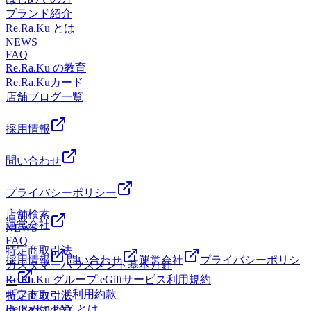
ブランド紹介
Re.Ra.Ku とは
NEWS
FAQ
Re.Ra.Ku の教育
Re.Ra.Kuカード
店舗ブログ一覧
採用情報
問い合わせ
プライバシーポリシー
店舗検索
運営会社
NEWS
FAQ
特定商取引法
採用情報
問い合わせ
運営会社
プライバシーポリシ
カスタマーハラスメント基本方針
Re.Ra.Ku グループ eGiftサービス利用規約
ー
ギフトカード利用約款
特定商取引法
Re.Ra.Ku PAY とは
はじめての方