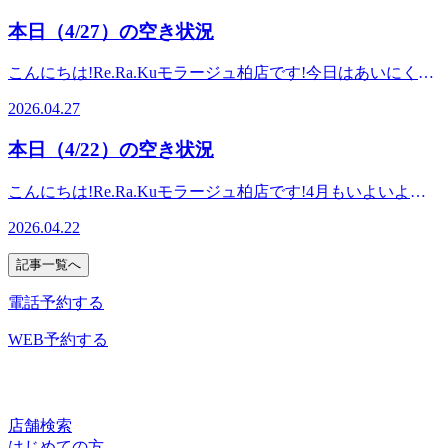
5月?!と思わされるような気温でした。もうエアコンをつけ
本日（4/27）の空き状況
始めたという方もいるのではないでしょうか。しっかり水分
をとり、皆様体調にはくれぐれもお気をつけてお過ごしくだ
こんにちは!Re.Ra.Kuモラージュ柏店です!今日はあいにくの
さいませ。6月からは人気メニュー!爽快ヘッドスパが今年も
雨ですね。最近には珍しく、肌寒さも感じてしまうような気
始まります!熱のこもりがちな頭周りを炭酸泡でシュワーっ
2026.04.27
温、そして風もありますので皆様くれぐれも体調にはお気を
とさせ、爽快な気分を味わいませんか(*^^*)-5℃の炭酸泡に
付けてお過ごしくださいね♪本日、ご予約に空きがございま
よって、血流促進効果もあり!頭首元周りをスッキリさせた
本日（4/22）の空き状況
す。足元が悪い中となってしまいますが、少しのんびりとし
い!そんな方にぴったりのメニューとなっております♪ぜひお
た空気が流れるショッピングモール内のRe.Ra.Kuでじっくり
試しくださいませ。 今日は予約に空きがございます。まだ
こんにちは!Re.Ra.Kuモラージュ柏店です!4月もいよいよ終
しっかりお身体ケアしませんか(*^^*)本日も皆様のご来店を
爽快ヘッドスパはございませんが、ぜひお身体のケアは
盤を迎え、今日も初夏のような天気ですね♪早くも半袖の出
心よりお待ちしております。 【本日の空き状況】12:00～
2026.04.22
Re.Ra.Kuで♪皆様のご来店を、心よりお待ちしております。
番がきているのではないでしょうか!(^^)!朝晩の冷えと昼間
13:20、15:00～18:00出勤スタッフ:宮下、宇都宮
【本日の空き状況】10:30～19:20出勤スタッフ:木村、宇都宮
の暑さによる寒暖差で自律神経が乱れがちなこの季節の変わ
記事一覧へ
り目。皆様、いかがお過ごしでしょうか。首肩中心に疲れが
抜けない、脚腰周りが重たい、などなど、お客様のお悩みに
電話予約する
合わせたプランをご提案させていただきます♪お身体のお悩
み、ぜひお聞かせください。本日も皆様のご来店を心よりお
WEB予約する
待ちしております(*^^*) 出勤スタッフ:宮下、宇都宮
店舗検索
はじめての方