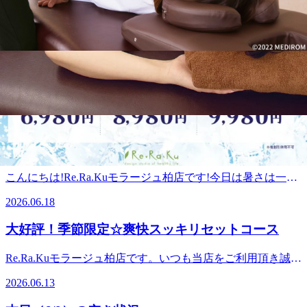
こんにちは!Re.Ra.Kuモラージュ柏店です!いよいよ夏本番の
暑さが始まりましたね。今朝から初めて蝉の鳴き声を耳にし
2026.07.08
ました♪皆様、くれぐれも熱中症には気を付けて、水分はこ
まめにとりましょうね(*^^*)暑い季節だからこそ、室内との
【販売開始4日間で100万円販売突破】30%OFFのe
寒暖差で体調を崩してしまうことも少なくありません。日々
ギフトが大好評！
のお疲れに加え、冷房の冷えによる筋肉の強張りなどはしっ
【30%OFF】＼4日で100万円販売突破！／大好評につき上限
かりほぐし、お身体のバランスを整えたいところですね♪本
達成で早期終了の可能性あり⚠️ 父の日に、日頃の「ありが
日もRe.Ra.Kuは元気に営業中です!皆様のご来店を心よりお
2026.06.20
とう」を。離れていても、感謝の気持ちをeギフトで届けま
待ちしております! 【本日の空き状況】10:10～15:30出勤ス
せんか？ ただいま開催中の期間限定キャンペーンですが、
タッフ:松澤、宇都宮
本日（6/18）の空き状況
おかげさまで販売開始からわずか4日間で100万円の販売を突
破いたしました！ これに伴い、ご用意している販売上限数
こんにちは!Re.Ra.Kuモラージュ柏店です!今日は暑さは一旦
に達し次第、期間内であっても予告なくキャンペーンを終了
休憩といったような涼しげな陽気となりましたね♪皆様、い
とさせていただく可能性がございます。「まだ大丈夫」と思
2026.06.18
かがお過ごしでしょうか。新年度の環境には皆様慣れました
っている方も、ぜひお早めにお買い求めくださ
でしょうか。日々頑張る皆様の生活をより良いものに
大好評！季節限定☆爽快スッキリセットコース
い！ ───────────────────◼︎期間限定30％OFFキャン
♪Re.Ra.Kuで手助けさせていただけたら幸いです(*^^*)お客
ペーン！───────────────────6月28日（日）までの
様のお身体のお疲れの箇所に合わせてぴったりのプランを提
Re.Ra.Kuモラージュ柏店です。いつも当店をご利用頂き誠に
期間限定で、eGiftが “30％OFF” でご購入いただけます。※
案いたします!お気軽にご相談くださいませ。本日はご予約
ありがとうございます。Re.Ra.Kuでは、毎年恒例の"爽快ス
上限に達し次第、早期終了する場合がございます。 10,000円
に空きがございます。時間帯によってはペアのご案内も可能
2026.06.13
ッキリセットコース"という季節限定メニューが登場してい
▶︎ 7,000円（税込）5,000円 ▶︎ 3,500円（税込）3,000円 ▶︎
です。皆様のご来店を心よりお待ちしております! 【本日の
ます！！【季節限定◆爽快スッキリセットコース】ひんやり
2,100円（税込） ───────────────────◼︎ Re.Ra.Ku の
空き状況】10:30～16:20、18:35～19:20出勤スタッフ:松澤、