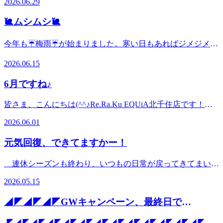
2026.06.29
ライン予約状況を確認し、行きたい時間帯に空きがないとい
もお選びいただけるセットです！🌞内容は、『ボディケア60
←→地下鉄千代田線への乗り換え通路の途中にございます／
う場合でも、お助けスタッフ達が追加され予約に空きが出る
分』＋『ネックリンパケア10分』＋『爽快ヘッドスパ10分』
★駅構内にいらっしゃり、→近くにスターバックスコーヒー
🐌ムシムシ🐌
こともございますので、こまめに色んな時間帯に予約状況を
の、モヤモヤ💦撃退👊してスッキリ！🍃✨に特化したコース
さんが見える場合、①～⑤を飛ばして⑥までお進みくださ
チェックしてみてください!(^^)!
となっております♪ダル重お身体…モヤモヤ頭…ゆううつ気
い。→千代田線改札内、出口1～５付近にいらっしゃる場
今年も☔梅雨☔が始まりました。寒い日もあればジメジメの
分…、まとめてサヨナラ！！👋✨したい方におすすめです！
合、①～⑤を飛ばして⑦までお進みください。 ①東武線、
日も多い毎日ですが、いかがお過ごしでしょうか🐸Re.Ra.Ku
✨ 季節限定のコースとなっているので、天候次第では早め
『中央改札』からスカイツリーラインの改札内に入ってくだ
2026.06.15
EQUiA北千住🐸です。梅雨の時期は気圧の変化や湿気によ
に終了してしまう可能性も…！？🌂もちろん、『80分じゃ足
さい。※入場料が発生する場合、『入場券』(切符券売機な
り自律神経が乱れやすくなり身体が重だるくなるそうで
りないかも💦』『フットケアも付けられる？』など、色々な
どで購入できます)を買い、スタッフにお見せいただくと、
6月ですね♪
す。 こんな時期こそ肩甲骨ストレッチで血行を促進して全
お悩みにピッタリなコースを一緒に考え、ご提案させていた
入場料ぶんを施術代金からお値引きさせていただきます。
身の疲労感をスッキリしませんか=^・^=Re.Ra.Kuのお身体
(定期券・ICカードは不可) ②中央改札に入ったら、そのまま
だきます♪ 北千住店は駅構内にあるため、お仕事帰り💻に
皆さま、こんにちは(^^♪Re.Ra.Ku EQUiA北千住店です！朝
揉みほぐしコースは3種類ございます。3種類全てのコースに
まっすぐ直進してください。左手側にドトールさん、吉野家
も、乗り換え途中🚃にも、お買い物帰り👜にも、用事の前の
晩の温度差などがありますが、体調を崩されたりはしていま
肩甲骨ストレッチがしっかり入っておりますのでお疲れに合
さん、久楽さん(ラーメン屋)。右手側にPAOPAOさん、
2026.06.01
時間つぶし🍴にも、雨の日☔でも日差しが強い日🌞でも、ご
せんか？適度な運動、睡眠、規則正しい生活を心掛けてお身
わせてコースを選んでいただき肩甲骨の可動域を広げていき
HANERUさんなどがあります。全て通り過ぎて直進する
来店いただきやすい✨好立地✨となっております(^▽^)/※写
体の調子を整えていきましょう♪ 6月の北千住店は オプショ
ましょうヽ(=ﾟωﾟ)ﾉﾉﾉ 北千住店は駅構内にあり、雨の日でも
と、突き当たり正面に丸亀製麵さんがあります。 ③丸亀製
元気回復、できてますかー！
真付きの詳しい行き方案内はコチラ
ンで爽快ヘッドスパをご用意しております(^^♪ 🍉夏限定🍉
外に出ることなくご来店いただけます。その為、お仕事帰り
麵さんを正面に立ち左手側を向いていただくと、『おくのほ
★→https://reraku.jp/studio/kitasenjyu/blog/Oaz7eoFvcWドアの防
－5℃の爽快ヘッドスパの炭酸スプレーは今年は、新しい香
の夕方から夜はご予約が早い時間に埋まってしまうことが多
そ道』の顔ハメパネルがあります。そのすぐ右側の大きな下
連休シーズンも終わり、いつもの日常が戻ってきてまいり
音もしっかりしているため、『電車の音が思ったより気にな
りが登場しました＼(◎o◎)／！リフレッシュしたい方にお
いです(｡-人-｡) 当日の朝や昼間にオンライン予約状況を確認
りのエスカレーターで、一番下まで降りてください。 ④サ
ました。最近天気が良い日が多くて五月晴れだねぇ～なんて
らない！😲』といったお声もたくさんいただいています♪こ
ススメ・・・ブルーミングリモーネ(すっきり＆さっぱり系
2026.05.15
し、行きたい時間帯に空きがないという場合でも、お助けス
ンマルクカフェさん、マツモトキヨシさんが目印です正面に
言っていたのもつかの間、すでに🌞暑い🌞です！交通機関も
の機会にぜひお立ち寄りください♪
の香り♪ By.担当スタッフ)リラックスしたい方におスス
タッフ達が追加され予約に空きが出ることもございますの
サンマルクカフェさんが見え、その向かい側にマツモトキヨ
冷房がかかり始めています。夏を迎える準備はできています
メ！・・・ソフトラベンダー(ふんわりやさしい癒しの香り♪
◢◤◢◤◢◤GWキャンペーン、最終日で
で、こまめに色んな時間帯に予約状況をチェックしてみてく
シさんがあります。マツモトキヨシさんの前まで進んでいた
か！？Re.Ra.Ku EQUiA北千住店です！ ３月からデビュー
By.担当スタッフ)の２種類からお好きな香りをお選びいただ
ださい!(^^)!
だき、マツモトキヨシさんの左斜め前に当店がございます。
す！！！◢◤◢◤◢◤
し、早くもリピーター様続出のNew!オプション✨＼ネック
けます(*´▽｀*)パチパチの炭酸泡でのアイヘッドでリフレッ
◤◢◤◢◤◢◤◢◤◢◤◢◤◢◤◢◤◢◤◢◤◢◤◢◤◢◤◢◤