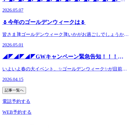
エスカレーターの真下にある、隠れ家のようなお店です
リンパケア／✨も、引き続き大好評いただいており、すでに
シュしませんか？ 北千住店は駅構内にあり、お仕事帰りの
EQUiA北千住店穴場企画、最終日
✨ ⑤ようこそ、Re.Ra.Ku EQUiA(エキア)北千住店へ！
当店のオプションランキング堂々の１位を独走しております
2026.05.07
夕方から夜はご予約が早い時間に埋まってしまうことが多い
◢◤◢◤◢◤◢◤◢◤◢◤◢◤◢◤◢◤◢◤◢◤◢◤◢◤◢◤◢
✨ ⑥★…駅構内、近くにスターバックスコーヒーさんがあ
✨季節の変わり目にぴったりなこの時期、ぜひお試しくださ
です(｡-人-｡) 当日の朝や昼間にオンライン予約状況を確認
年5月3日(日)～5月7日(木)の５日間で開催している、施術を
る場合…★当店がある場所とは真逆の【北地下】となります
い♪ また、未使用のGWスペシャルクーポン、お財布やカバ
🌷今年のゴールデンウィークは🌷
し、行きたい時間帯に空きがないという場合でも、お助けス
受けていただいた皆様全員に、次回お使いいただける20分延
ので、一度、スターバックスコーヒーさん＆くまざわ書店さ
ンの中で眠ったままになっていませんか～～～！上記のネッ
タッフ達が追加され予約に空きが出ることもございますの
長半額券プレゼント企画もいよいよ最終日です！💦 ３月か
んとruinasさんの間にあるスカイツリーラインのホーム(1・2
クリンパケアにもお使いいただけるほか、最近は20分～の提
皆さま🎏ゴールデンウィーク🎏いかがお過ごしでしょうか。
で、こまめに色んな時間帯に予約状況をチェックしてみてく
らデビューして早くも大人気オプションとなったネックリン
番線)に上がっていただきます。→そのまま反対側までまっ
供となるハンドケア・肩くび脚こしストレッチデビューされ
Re.Ra.KuEQUiA北千住店です。春の気温というよりも昼間
ださい!(^^)!
パケア🍃も対象！当ブログスタッフのおすすめは、肩くびリ
すぐ進んでいただくと、南地下に繋がる南側の千代田線降り
2026.05.01
る方も増えてきました＜◎＞＜◎＞長めのオプションを試し
は暑い位の気温の日も多くなって来ています。体調管理や紫
フレッシュコース＋脚こしストレッチです！『肩も腰もとに
口がございますので、降りてください。→左手側に当店がご
てみるのもアリですね♪✨当チケットは知人やご家族にもプ
外線予防を今のうちからお願いします。 北千住店のゴール
かく全身疲れてるよ！＞＜』な方にとってもおすすめです
ざいます！ようこそ！✨ ⑦★…千代田線改札内、出口1～５
◢◤◢◤◢◤GWキャンペーン緊急告知！！！
レゼント可能となっていますので、ハッピーをシェアしてみ
デンウィークはスペシャル企画を行っております。なんと、
(o^―^o)これを機に、気になってたけど試したことのないコ
付近にいらっしゃる場合…★下記地図または案内板を参考
ませんか♪
◢◤◢◤◢◤
３日から７日までの間にご来店のお客様に次回に使用出来る
ースにトライしてみてください♪ また、お渡しした半額券は
に、東武スカイツリーライン方面へ向かってください。北側
いよいよ春の大イベント、✨ゴールデンウィーク✨が目前に
半額券をプレゼントしております。６０分以上のコースに延
ご友人やご家族にもプレゼントOK✨期間内に来られない💦
(2～4番出口)から向かわれた方は⑥へ、南側(1・5番出口)か
差し掛かってまいりました！最近は外の人通りも増え、どこ
長または追加として使える＋２０分半額券です。お出かけに
2026.04.15
という方も、ハッピーをシェアしていきましょう♪＼(^o^)
ら向かわれた方は④へ戻っていただき、そちらの案内を参照
に行っても大混雑、シーズン料金＞＜せっかくの連休なのに
疲れてしまった時は、Re.Ra.KuEQUiA北千住店でお疲れス
／
してください。
気分転換にならない…💦そんなあなたにこっそり朗報！
ッキリしませんか。 嬉しいことに新オプションのネックリ
記事一覧へ
◤◢◤◢◤◢◤◢◤◢◤◢◤◢◤◢◤◢◤◢◤◢◤◢◤◢◤◢◤
ンパケア、大大大好評をいただいております。もうお試しし
EQUiA北千住店、実は穴場なんです
電話予約する
た方はもちろん、まだ試していない方は、是非一度お試しく
◢◤◢◤◢◤◢◤◢◤◢◤◢◤◢◤◢◤◢◤◢◤◢◤◢◤◢
ださい(*´ω｀*) 北千住店は駅構内にあり、お仕事帰りの
そこで、Re.Ra.Ku EQUiA北千住店限定、2026年5月3日(日)～
WEB予約する
夕方から夜はご予約が早い時間に埋まってしまうことが多い
5月7日(木)の５日間、施術を受けていただいた皆様全員に、
です(｡-人-｡) 当日の朝や昼間にオンライン予約状況を確認
次回お使いいただける20分延長半額券をもれなくプレゼント
し、行きたい時間帯に空きがないという場合でも、お助けス
いたします！°˖✧˖° 20分半額券は、お疲れの箇所集中ケア