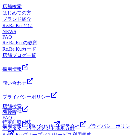
タッフ達が追加され予約に空きが出ることもございますの
のほか、ドライヘッドスパやハンドケアの定番オプションも
店舗検索
で、こまめに色んな時間帯に予約状況をチェックしてみてく
ちろん、３月からデビューしたNewオプションネックリンパ
はじめての方
ださい!(^^)!
ケアにもお使いいただけます！✨連休中にがっつり回復 ＆
ブランド紹介
連休明けのお身体のメンテナンス も、これでバッチリ！
Re.Ra.Ku とは
✨ スタッフ一同心よりお待ちしております♪
NEWS
FAQ
Re.Ra.Ku の教育
Re.Ra.Kuカード
店舗ブログ一覧
採用情報
問い合わせ
プライバシーポリシー
店舗検索
運営会社
NEWS
FAQ
特定商取引法
採用情報
問い合わせ
運営会社
プライバシーポリシ
カスタマーハラスメント基本方針
Re.Ra.Ku グループ eGiftサービス利用規約