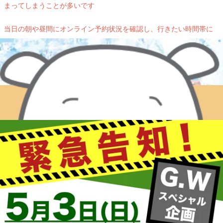
まってしまうことが多いです
当日の朝や昼間にオンライン予約状況を確認し、行きたい時間帯に
空きがないという場合でも、お助け隊スタッフが急に追加されるこ
とがございますので、
こまめに色んな時間帯に予約状況をチェックしてみてください
(=^・・^=)♪♪♪
🎵Re.Ra.Ku EQUiA北千住店は駅構内にございます。寒いなか外に出
なくても、乗換の途中やお買い物の合間にもお気軽にご来店いただ
けます🎵
WEB予約する
電話予約する
03-6806-2788
最近のブログ