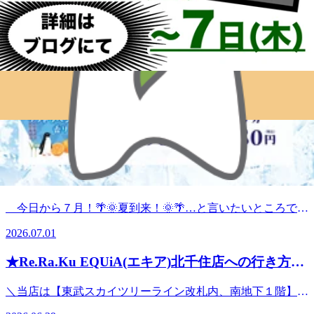
🐳夏はウキウキ🐳
梅雨が明け暑い暑い毎日がやってきました🌻 🌻 🌻エアコ
ンで足が冷え冷えになっているRe.Ra.Ku北千住店です。 8月
2026.08.01
の北千住店は、先月のスタッフおすすめ【🍉梅雨のモヤモヤ
撃退セットコース🍉】大好評のため、8月も引き続き継続が
🍉7月半ばですね🍉
決定致しました(*’ω’ノノ゛梅雨は明けましたが梅雨の時期
に溜め込んでしまった重だるさ…モヤモヤが残っている感
皆さま、こんにちは!(^^)Re.Ra.Ku EQUiA北千住店です(*´▽
じ……揉みほぐしでリラックス、ひんやりさっぱり炭酸泡と
｀*)だんだんと暑さが増してきましたが体調は崩されてはい
ジェルですっきり爽快リフレッシュしませんか
2026.07.15
ませんんか？？この時期、室内外の温度差で体調を崩しやす

いのでお出かけの際は羽織るものをお持ちになってこまめな
北千住店は駅の構内にあり、夏の日差しの暑すぎる日で
🌞ジメジメの７月！🌞
水分補給をして下さいね(^^♪ 本格的に夏らしくなっていま
も外に出ることなくご来店いただけます。その為、お仕事帰
したが、『梅雨のモヤモヤ撃退セット80分』を、大好評中に
りの夕方から夜はご予約が早い時間に埋まってしまうことが
今日から７月！🌴🌞夏到来！🌞🌴…と言いたいところです
つき引き続きご用意しております♪梅雨は過ぎました、が！
多いです(｡-人-｡) 当日の朝や昼間にオンライン予約状況を確
が、まだまだ梅雨の名残を帯び、ジメジメした時期が続いて
身体ダル重の方、やる気が出ない、頭がボーっとするなどあ
認し、行きたい時間帯に空きがないという場合でも、お助け
2026.07.01
おります。体調などは崩されていませんか？💦空調の設定温
りませんか？💦スッキリ＆パッチリしてお疲れを吹き飛ばし
スタッフ達が追加され予約に空きが出ることもございますの
度の正解を決めかね頭を悩ませているRe.Ra.Ku EQUiA北千
ましょう♪♪ 【ボデイケア60分＋ネックリンパケア10分＋爽
★Re.Ra.Ku EQUiA(エキア)北千住店への行き方
で、こまめに色んな時間帯に予約状況をチェックしてみてく
住店です！💪 まだまだ不安定な時期が続いているので、当
快ヘッドスパ10分】となっております(^^♪ 北千住店は駅構
ださい!(^^)!
★ ※写真付き
店では先月末から始動した『雨天のモヤモヤ☔撃退セット👊
内にあり、お仕事帰りの夕方から夜はご予約が早い時間に埋
＼当店は【東武スカイツリーライン改札内、南地下１階】に
まってしまうことが多いです(｡-人-｡) 当日の朝や昼間にオン
80分』が引き続き継続中です！☔※雨天に限らず晴れの日で
ございます！／＼駅構内です！／＼東武スカイツリーライン