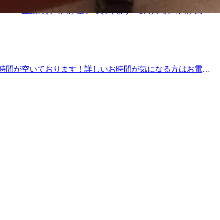
：20～17：50上記のお時間が空いております！詳しいお時間が気に
ュ4階【営業時間】10：00～20：00(最終受付19：30)【定
♪
上記のお時間が空いております！詳しいお時間が気になる方はお電話
間】10：00～20：00(最終受付19：30)【定休日】年中無休