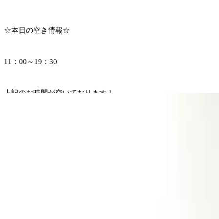
☆本日の空き情報☆
11：00～19：30
上記のお時間が空いております！
詳しいお時間が気になる方はお電話ください♪
『Re.Ra.Ku 武蔵府中ル・シーニュ店』
【住所】
〒183-0023
東京都府中市宮町一丁目100番 ル・シーニュ4階
【営業時間】
10：00～20：00(最終受付19：30)
【定休日】