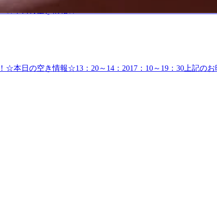
☆本日の空き情報☆10：00～11：0011：20～12：1513
』【住所】〒183-0023東京都府中市宮町一丁目100番 ル・シーニ
お知らせ】電子マネー決済・QRコード決済、対応しております
す！☆本日の空き情報☆13：20～14：2017：10～19：30
83-0023東京都府中市宮町一丁目100番 ル・シーニュ4階【営業時
マネー決済・QRコード決済、対応しております♪