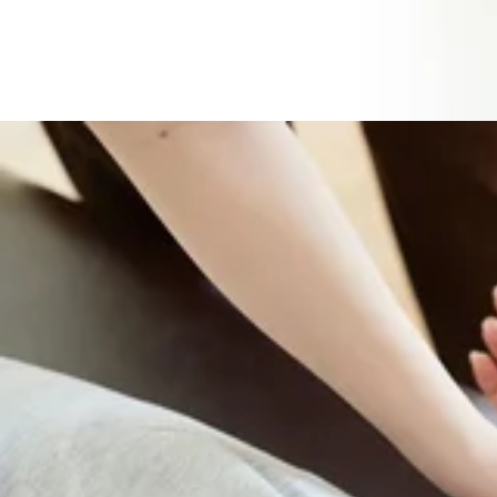
年中無休
【アクセス】
京王線「府中駅」直結
徒歩3分
【お知らせ】
電子マネー決済・QRコード決済、対応しております♪
電話予約する
042-319-8004
最近のブログ
8/8(土)ご案内状況☆武蔵府中ル・シーニュ店
皆さん、こんにちは！Re.Ra.Ku 武蔵府中ル・シーニュ店で
ください♪『Re.Ra.Ku 武蔵府中ル・シーニュ店』【住所】〒1