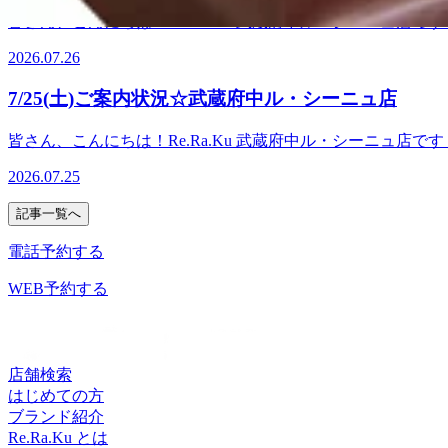
皆さん、こんにちは！Re.Ra.Ku 武蔵府中ル・シーニュ店です！
なる方はお電話ください♪『Re.Ra.Ku 武蔵府中ル・シーニュ店
2026.07.26
休日】年中無休【アクセス】京王線「府中駅」直結徒歩3分【
7/25(土)ご案内状況☆武蔵府中ル・シーニュ店
皆さん、こんにちは！Re.Ra.Ku 武蔵府中ル・シーニュ店で
ください♪『Re.Ra.Ku 武蔵府中ル・シーニュ店』【住所】〒1
2026.07.25
【アクセス】京王線「府中駅」直結徒歩3分【お知らせ】電子
記事一覧へ
電話予約する
WEB予約する
店舗検索
はじめての方
ブランド紹介
Re.Ra.Ku とは