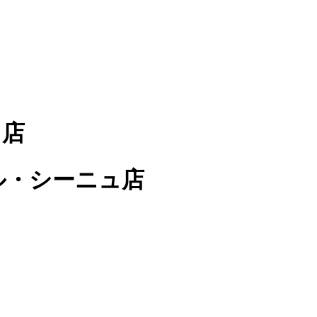
ュ店
中ル・シーニュ店