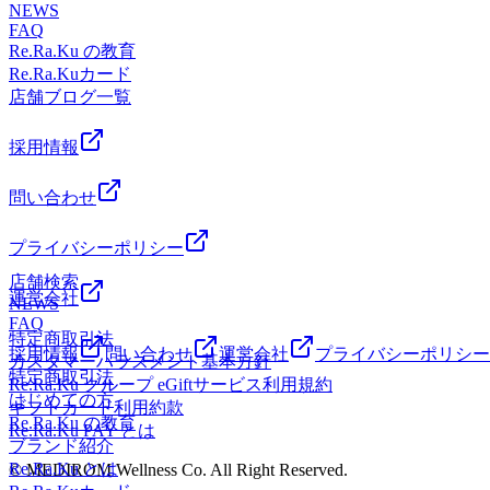
NEWS
FAQ
Re.Ra.Ku の教育
Re.Ra.Kuカード
店舗ブログ一覧
採用情報
問い合わせ
プライバシーポリシー
店舗検索
運営会社
NEWS
FAQ
特定商取引法
採用情報
問い合わせ
運営会社
プライバシーポリシー
カスタマーハラスメント基本方針
特定商取引法
Re.Ra.Ku グループ eGiftサービス利用規約
はじめての方
ギフトカード利用約款
Re.Ra.Ku の教育
Re.Ra.Ku PAY とは
ブランド紹介
Re.Ra.Ku とは
© MEDIROM Wellness Co. All Right Reserved.