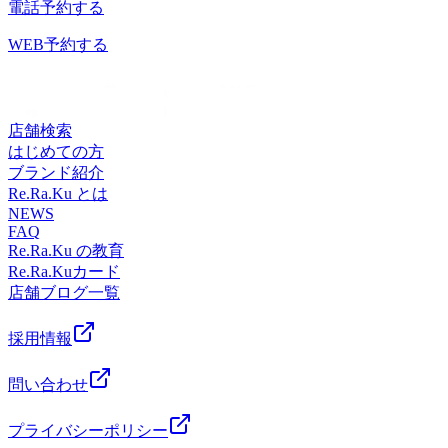
間】10：00～20：00(最終受付19：30)【定休日】年中無休
電話予約する
【アクセス】京王線「府中駅」直結徒歩3分【お知らせ】電
子マネー決済・QRコード決済、対応しております♪
WEB予約する
店舗検索
はじめての方
ブランド紹介
Re.Ra.Ku とは
NEWS
FAQ
Re.Ra.Ku の教育
Re.Ra.Kuカード
店舗ブログ一覧
採用情報
問い合わせ
プライバシーポリシー