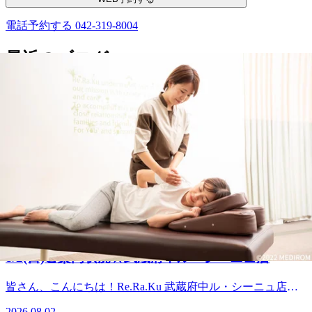
電話予約する
042-319-8004
最近のブログ
8/6(木)ご案内状況☆武蔵府中ル・シーニュ店
皆さん、こんにちは！Re.Ra.Ku 武蔵府中ル・シーニュ店で
す！☆本日の空き情報☆10：00～19：30上記のお時間が空い
2026.08.06
ております！詳しいお時間が気になる方はお電話ください
♪『Re.Ra.Ku 武蔵府中ル・シーニュ店』【住所】〒183-0023
8/4(火)ご案内状況☆武蔵府中ル・シーニュ店
東京都府中市宮町一丁目100番 ル・シーニュ4階【営業時
間】10：00～20：00(最終受付19：30)【定休日】年中無休
皆さん、こんにちは！Re.Ra.Ku 武蔵府中ル・シーニュ店で
【アクセス】京王線「府中駅」直結徒歩3分【お知らせ】電
す！☆本日の空き情報☆10：00～16：0017：20～18：30上記
子マネー決済・QRコード決済、対応しております♪
2026.08.04
のお時間が空いております！詳しいお時間が気になる方はお
電話ください♪『Re.Ra.Ku 武蔵府中ル・シーニュ店』【住
8/2(日)ご案内状況☆武蔵府中ル・シーニュ店
所】〒183-0023東京都府中市宮町一丁目100番 ル・シーニ
ュ4階【営業時間】10：00～20：00(最終受付19：30)【定休
皆さん、こんにちは！Re.Ra.Ku 武蔵府中ル・シーニュ店で
日】年中無休【アクセス】京王線「府中駅」直結徒歩3分
す！☆本日の空き情報☆10：00～12：1512：00～19：30上記
【お知らせ】電子マネー決済・QRコード決済、対応してお
2026.08.02