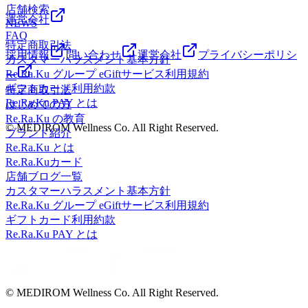
店舗検索
運営会社
NEWS
FAQ
特定商取引法
採用情報
問い合わせ
運営会社
プライバシーポリシ
カスタマーハラスメント基本方針
Re.Ra.Ku グループ eGiftサービス利用規約
ー
ギフトカード利用約款
特定商取引法
Re.Ra.Ku PAY とは
はじめての方
Re.Ra.Ku の教育
© MEDIROM Wellness Co. All Right Reserved.
ブランド紹介
Re.Ra.Ku とは
Re.Ra.Kuカード
店舗ブログ一覧
カスタマーハラスメント基本方針
Re.Ra.Ku グループ eGiftサービス利用規約
ギフトカード利用約款
Re.Ra.Ku PAY とは
© MEDIROM Wellness Co. All Right Reserved.