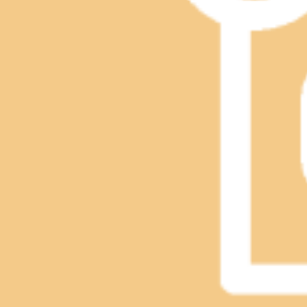
12/12(木)、12/13(金)空きあります！
空き状況です！12月12日（木）：10時～12;30、14時～15:50
2024.12.11
本日11月21日木曜日14時からあいてます！
ラストまであいてます。お待ちしてます！！
2024.11.21
10月31日(木)空き状況
こんにちは！10月31日（木）は、「ハロウィン企画」最終日で
～20時まだ、空き時間がありますので、ご予約ご来店をお待ちして
2024.10.30
10月25日(金)～27(日)空きあります!!
こんにちは♪今週末、金・土・日ともに空きがあります！10/31まで
(ペアも)空き状況は変化しますので、ネットから入れない場合はお