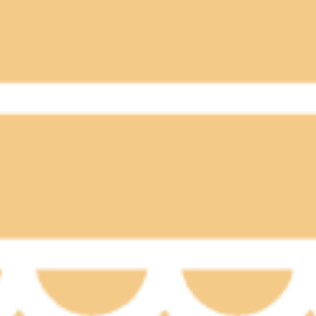
6(木)12:00～16:30●2/7(金)12:00～15:30●2/8(土)満員御礼です
イン、アプリでもご予約いただけます。ご予約、ご来店お待ちしております
Kuサンポップマチヤ店〒116-0002東京都荒川区荒川7-50-9 サ
0(木)10時～、12時～20時明後日：31(金)10時～13時、16
店お待ちしておりますm(__)m
（木）16:40～20時12月20日（金）10時～20時12月21日