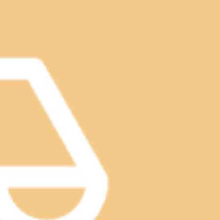
m(_ _)m●2/9(日)14:30～20:00●2/10(月)10:00～
m(__)mお読みくださり、ありがとうございました。是非一度ご体
ンポップマチヤ2F☆店舗ページよりネット予約可能です☆
時～20時ご予約、ご来店お待ちしております m(__)m
（土）13:30～15時12月22日（日）16時～20時以上、まだまだ