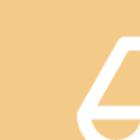
明日以降の混雑状況のお知らせです。【空き状況】●2/5(水)10:00～17:30●2/
18:00●2/11(火)12:30～20:00 お電話、オンラ
2025.02.04
験を! 痛くない♪Re.Ra.Kuの肩甲骨ストレッチ!!Re.Ra.
只今、空きあります！！
【空き状況】本日只今、空きがあります！13時～17:30明日 ：3
2025.01.29
只今、17時～20時空いております！！
本日17（金）ただ今～20時まで、空いています！！ご予約ご来
2025.01.17
12月19日～22日の空き状況！
東京で初雪！今日は寒いですね。暖かくしてご来店ください♪12月19日
空きがありますので、お待ちしております！！
2024.12.19