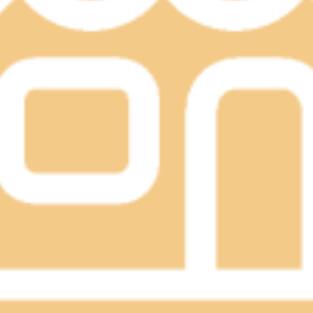
12月13日（金）：10時～14時ご来店お待ちしております♪♪お電話【03
す！！①お好きな箇所１カ所（肩、腰、目、お腹）を温めて施術しま
おります。下記日時も空いております♪♪11月1日（金）10時～1
ハロウィン企画も実施中♪【空き状況】25日(金)：14時～20時26日
電話下さい。☎【03-6807-6264】ご来店をお待ちしてお