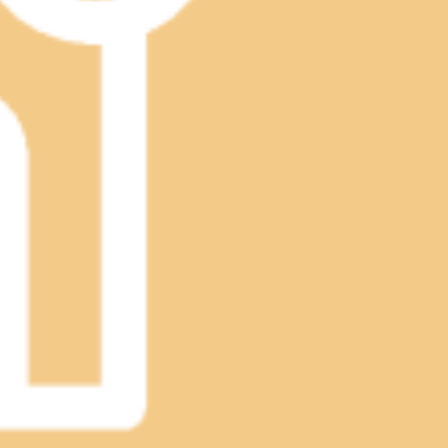
-6807-6264】
す。②来店スタンプ２倍10時～13時15時～16時17:30
5:3011月2日（土）15時～20時
(土)：10時～12時、16時～20時27日(日)：15時～20時
ります！