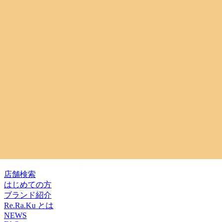
2024.10.25
９月28日土曜日空いてます！
こんにちは！！♪Re.Ra.Ku サンポップマチヤ店です♪
ます！！店舗にて、「ブログ見ました」とお伝えください！ 明日9
2024.09.27
り少し長めのコースをご体験ください♪No.２ホットペッパ
無料追加！！いたします！期間限定の特別企画です。ご予約・ご来
本日９月21日土曜日空いてます！
STEP SUNPOP なRe.Ra.Ku サンポップマチヤ店でお待
本日まだ空きがございます♪14：30～15：5017：30～20：
2024.09.21
記事一覧へ
店舗検索
はじめての方
ブランド紹介
Re.Ra.Ku とは
NEWS