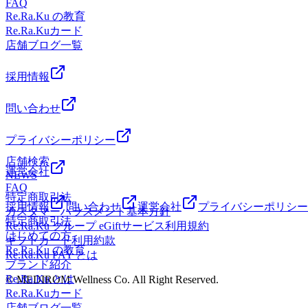
FAQ
Re.Ra.Ku の教育
Re.Ra.Kuカード
店舗ブログ一覧
採用情報
問い合わせ
プライバシーポリシー
店舗検索
運営会社
NEWS
FAQ
特定商取引法
採用情報
問い合わせ
運営会社
プライバシーポリシー
カスタマーハラスメント基本方針
特定商取引法
Re.Ra.Ku グループ eGiftサービス利用規約
はじめての方
ギフトカード利用約款
Re.Ra.Ku の教育
Re.Ra.Ku PAY とは
ブランド紹介
Re.Ra.Ku とは
© MEDIROM Wellness Co. All Right Reserved.
Re.Ra.Kuカード
店舗ブログ一覧