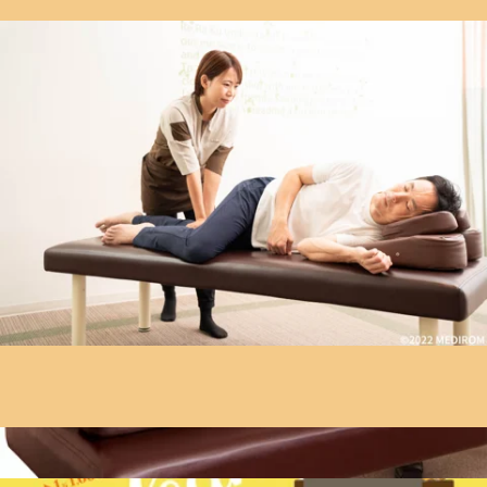
60日チャレンジでお得に施術を受けませんか?
Re.Ra.Ku宮崎台店
【60日チャレンジでお得に施術を受けませんか?】新規限定
でボディケアを3回お得に受けられる60日チャレンジ券を配
2026.08.06
布しております!〇価格60分 5,000円 90分 7,150円 120分
9,300円 ※次回以降ご利用できます。詳しくは店頭または
暑い日にはオススメのオプションご用意しており
お問い合わせください。この機会にお得にお身体のメンテナ
ます! Re.Ra.Ku宮崎台店
ンスを始めませんか?スタッフ一同笑顔でお待ちしておりま
【暑い時期には爽快ヘッドスパがオススメ！】夏限定で通常
す!～8月6日(木)のご案内情報～14:00 ~ 22:00予約状況は変更
のドライヘッドスパにパチパチ炭酸泡を使用した爽快ヘッド
になる場合がありますので、お気軽にお問い合わせ下さい。
2026.08.05
スパが大人気となっております！頭皮に炭酸泡が浸透してよ
ーーーーーーーーーーーーーーーーーーーーーーーーーーー
りほぐれやすくなりますので一度はお試しいかがでしょう
ーーーーーーー【Re.Ra.Ku宮崎台店】神奈川県川崎市宮前区
頭と身体をスッキリと! Re.Ra.Ku宮崎台店
か？オススメは20分！！頭皮周り・側頭部までしっかりほぐ
宮崎2-8-46グランハウス宮崎台1F営業時間:平日 10:00-
しスッキリ爽快になりますのでぜひ受けてみてくださいね！
22:00(最終受付21:30) 土日祝 10:00-20:00(最終受付19:30)最
こんにちは。Re.Ra.Ku宮崎台店です！ 今日は久しぶりに涼
スタッフ一同笑顔でお待ちしております！～8月5日(水)のご
寄り駅:東急田園都市線 宮崎台駅 徒歩30秒溝の口・宮前平か
しいですね。エアコンによる冷えや、夏の疲れを感じていま
案内情報～12:00 ~ 17:40 20:00~22:00予約状況は変更になる場
2026.08.03
らもアクセスしやすい場所にあります。
せんか？そんな今日のおすすめは【ボディケア＋爽快ヘッド
合がありますので、お気軽にお問い合わせ下さい。ーーーー
スパ】の組み合わせです！炭酸泡で頭皮をひんやりほぐし
ーーーーーーーーーーーーーーーーーーーーーーーーーーー
スペシャルバリューチケット販売しております!
て、重くなった頭や肩をスッキリさせませんか♪ ～8
ーーー【Re.Ra.Ku宮崎台店】神奈川県川崎市宮前区宮崎2-8-
Re.Ra.Ku宮崎台店
月3日(月)のご案内情報～ 12:00 ～ 22:00 予約状況は変
46グランハウス宮崎台1F営業時間:平日 10:00-22:00(最終受付
9月23日(水)まで数量限定でお買い得な「スペシャルバリュ
更になる場合がありますので、お気軽にお問い合わせ下さ
21:30) 土日祝 10:00-20:00(最終受付19:30)最寄り駅:東急田園
ーチケット」を販売しております!!10,000円で「11,000円
い。 ーーーーーーーーーーーーーーーーーーーーーーーー