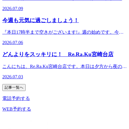
ーーーーーーーーーーーーーーーーーー【Re.Ra.Ku宮崎台
都市線 宮崎台駅 徒歩30秒溝の口・宮前平からもアクセスし
夏日になりそうですね！エアコンの効いた涼しい室内と、ム
店】神奈川県川崎市宮前区宮崎2-8-46グランハウス宮崎台1F
2026.07.09
やすい場所にあります。
シムシとした暑い室外の温度差で疲れを感じやすくなってし
営業時間:平日 10:00-22:00(最終受付21:30) 土日祝 10:00-
まう季節です。お疲れが溜まりきる前に是非もみほぐしでケ
20:00(最終受付19:30)最寄り駅:東急田園都市線 宮崎台駅 徒歩
今週も元気に過ごしましょう！
アをしてみませんか～7月9日(木)のご案内情報～
30秒溝の口・宮前平からもアクセスしやすい場所にありま
10:00~11:2012:10~18:00予約状況は変更になる場合がありま
す
『本日17時半まで空きがございます!』週の始めです。今週
すので、お気軽にお問い合わせ下さい。ーーーーーーーーー
を元気に過ごせるよう今日のうちに疲れをほぐしておきませ
ーーーーーーーーーーーーーーーーーーーーーーーーー
2026.07.06
んか。スタッフ一同笑顔でお待ちしております!～7月6日(月)
【Re.Ra.Ku宮崎台店】神奈川県川崎市宮前区宮崎2-8-46グラ
のご案内情報～10:00 ～ 14:3514:45 ～ 17:30予約状況は変更に
ンハウス宮崎台1F営業時間:平日 10:00-22:00(最終受付21:30)
どんよりをスッキリに！ Re.Ra.Ku宮崎台店
なる場合がありますので、お気軽にお問い合わせ下さい。ー
土日祝 10:00-20:00(最終受付19:30)最寄り駅:東急田園都市線
ーーーーーーーーーーーーーーーーーーーーーーーーーーー
宮崎台駅 徒歩30秒溝の口・宮前平からもアクセスしやすい
こんにちは、Re.Ra.Ku宮崎台店です。本日は夕方から夜の時
ーーーーーー【Re.Ra.Ku宮崎台店】神奈川県川崎市宮前区宮
場所にあります
間帯に空きがあり、ご希望のご来店時間・コース時間のご案
崎2-8-46グランハウス宮崎台1F営業時間:平日 10:00-22:00(最
2026.07.03
内がしやすい１日です！今週は雨も多かったのでどんよりと
終受付21:30)土日祝 10:00-20:00(最終受付19:30)最寄り駅:東急
した疲れを是非癒しにいらっしゃいませんか。～7月3日(金)
田園都市線 宮崎台駅 徒歩30秒溝の口・宮前平からもアクセ
記事一覧へ
のご案内情報～10:30~13:3015:00~21:00予約状況は変更にな
スしやすい場所にあります
る場合がありますので、お気軽にお問い合わせ下さい。ーー
電話予約する
ーーーーーーーーーーーーーーーーーーーーーーーーーーー
ーーーーー【Re.Ra.Ku宮崎台店】神奈川県川崎市宮前区宮崎
WEB予約する
2-8-46グランハウス宮崎台1F営業時間:平日 10:00-22:00(最終
受付21:30) 土日祝 10:00-20:00(最終受付19:30)最寄り駅:東急
田園都市線 宮崎台駅 徒歩30秒溝の口・宮前平からもアクセ