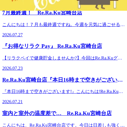
2026.08.02
都市線 宮崎台駅 徒歩30秒溝の口・宮前平からもアクセスし
分」利用できるチケットです!さらにはじめてチケットをご
ーーーーーーーーーー 【Re.Ra.Ku宮崎台店】 神奈川県川崎
やすい場所にあります。
購入の方は9,000円で「11,000円分」利用できます!※有効期
市宮前区宮崎2-8-46グランハウス宮崎台1F 営業時間:平日
7月最終週！ Re.Ra.Ku宮崎台店
限: 2026年11月30日(月)まで 現金かクレジットカードで購入
10:00-22:00(最終受付21:30) 土日祝 10:00-20:00(最終受付
できます。この機会にお得にお身体のメンテナンスの習慣を
19:30) 最寄り駅:東急田園都市線 宮崎台駅 徒歩30秒 溝の口・
こんにちは！７月も最終週ですね。今週を元気に過ごせるよ
始めませんか?～8月2日(日)のご案内情報～11:20 ～ 20:00予
宮前平からもアクセスしやすい場所にあります。
う今日のうちに疲れをほぐしておきませんか。スタッフ一同
約状況は変更になる場合がありますので、お気軽にお問い合
2026.07.27
笑顔でお待ちしております！～7月27日(月)のご案内情報～
わせ下さい。ーーーーーーーーーーーーーーーーーーーーー
10:00 ～ 14:3015:35 ～ 19:00予約状況は変更になる場合があり
ーーーーーーーーーーーーー【Re.Ra.Ku宮崎台店】神奈川県
『お得なリラク Pay』 Re.Ra.Ku宮崎台店
ますので、お気軽にお問い合わせ下さい。ーーーーーーーー
川崎市宮前区宮崎2-8-46グランハウス宮崎台1F営業時間:平日
ーーーーーーーーーーーーーーーーーーーーーーーーーー
10:00-22:00(最終受付21:30) 土日祝 10:00-20:00(最終受付
【リラクペイで健康貯金しませんか?】今回はRe.Ra.Kuグル
【Re.Ra.Ku宮崎台店】神奈川県川崎市宮前区宮崎2-8-46グラ
19:30)最寄り駅:東急田園都市線 宮崎台駅 徒歩30秒溝の口・
ープで使えるリラクペイの紹介です!スマホ一つで簡単にお
ンハウス宮崎台1F営業時間:平日 10:00-22:00(最終受付21:30)
2026.07.23
宮前平からもアクセスしやすい場所にあります。
支払いができるキャッシュレスで使えば使うほどポイントが
土日祝 10:00-20:00(最終受付19:30)最寄り駅:東急田園都市線
たまりお得になるサービスです!今ならはじめてのチャージ
宮崎台駅 徒歩30秒溝の口・宮前平からもアクセスしやすい
Re.Ra.Ku宮崎台店『本日16時まで空きがございま
で20%増額キャンペーン中ですのでぜひこの機会にログイン
場所にあります
す!』
してみませんか?詳しくはスタッフにお尋ねください!～7月
『本日16時まで空きがございます!』こんにちは!Re.Ra.Ku宮
23日(木)のご案内情報～12:00 ～ 19:30予約状況は変更になる
崎台店です。三連休のお疲れ 残ってませんか?今のうちに疲
場合がありますので、お気軽にお問い合わせ下さい。ーーー
2026.07.21
れをほぐして今週を元気に過ごしましょう!スタッフ一同笑
ーーーーーーーーーーーーーーーーーーーーーーーーーーー
顔でお待ちしております!～7月21日(火)のご案内情報～10:00
ーーーー【Re.Ra.Ku宮崎台店】神奈川県川崎市宮前区宮崎2-
室内と室外の温度差で… Re.Ra.Ku宮崎台店
～ 16:00予約状況は変更になる場合がありますので、お気軽
8-46グランハウス宮崎台1F営業時間:平日 10:00-22:00(最終受
にお問い合わせ下さい。ーーーーーーーーーーーーーーーー
付21:30)土日祝 10:00-20:00(最終受付19:30)最寄り駅:東急田園
こんにちは、Re.Ra.Ku宮崎台店です。今日は日差しも強く、