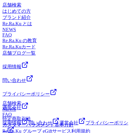
スしやすい場所にあります
店舗検索
はじめての方
ブランド紹介
Re.Ra.Ku とは
NEWS
FAQ
Re.Ra.Ku の教育
Re.Ra.Kuカード
店舗ブログ一覧
採用情報
問い合わせ
プライバシーポリシー
店舗検索
運営会社
NEWS
FAQ
特定商取引法
採用情報
問い合わせ
運営会社
プライバシーポリシ
カスタマーハラスメント基本方針
Re.Ra.Ku グループ eGiftサービス利用規約
ー