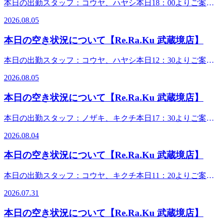
本日の出勤スタッフ：コウヤ、ハヤシ本日18：00よりご案内
可能です。 蒸し暑いですが、若干風を感じる日和です。皆
2026.08.05
様、体調は整っていますか。一日のお疲れにフットケアはい
かがでしょうか。ボディケアとセットで、首から下をしっか
本日の空き状況について【Re.Ra.Ku 武蔵境店】
りとアプローチできます。お仕事帰り、お気軽にお立ち寄り
ください。さて、真夏にお送りする、新キャンペーンです。
本日の出勤スタッフ：コウヤ、ハヤシ本日12：30よりご案内
7月18日より「Re.Ra.Ku PAY」と「スペシャル・バリューチ
可能です。 蒸し暑い日々が続いておりますが、本日は少し
ケット」のWアタックで、サマーチャージキャンペーンを開
2026.08.05
気温が下がり、過ごしやすいですね。体調管理はいかがでし
始しました！Re.Ra.Ku PAYのチャージか、紙のバリューチ
ょうか。日常生活で、お身体にお疲れを感じていませんか。
ケット購入でお得な10％増額サービスが!?さ・ら・に……！
本日の空き状況について【Re.Ra.Ku 武蔵境店】
ボディケア60分以上で、3体勢しっかりアプローチできま
7月18日～7月31日はプレミアム期間となっておりまして……
す。お仕事帰り、お出かけの際、お気軽にご来店ください。
なんと、最大42％の爆上げ増額をやっちゃいます！チャンス
本日の出勤スタッフ：ノザキ、キクチ本日17：30よりご案内
さて、真夏にお送りする、新キャンペーンです。7月18日よ
はなんと1回キリ！この夏のビッグボーナスを見逃す手はあ
可能です。 本日は、8月4日火曜日。皆様、如何お過ごしで
り「Re.Ra.Ku PAY」と「スペシャル・バリューチケット」
2026.08.04
りません！ともかく、当店にご来店いただくか、お電話くだ
すか。今日は、カラッとした暑さわりと過ごしやすいです
のWアタックで、サマーチャージキャンペーンを開始しまし
さい！詳しくご説明いたします！夏季限定! 「爽快ヘッドス
ね！週の始まり、是非、当店でお身体ほぐされては如何です
た！Re.Ra.Ku PAYのチャージか、紙のバリューチケット購
本日の空き状況について【Re.Ra.Ku 武蔵境店】
パ」例年大好評の爽やか企画が今年も始まりました!-5℃の
か。軽い身体で8月を元気に楽しく乗り切りましょう。さ
入でお得な10％増額サービスが!?さ・ら・に……！8月1日～
炭酸泡のシュワシュワを楽しみながら、炭酸ガスの血行誘導
て、真夏にお送りする、新キャンペーンです。7月18日より
9月23日はプレミアム期間となっておりまして……なんと、
本日の出勤スタッフ：コウヤ、キクチ本日11：20よりご案内
効果でお疲れスッキリ!今年は【ブルーミングリモーネ】
「Re.Ra.Ku PAY」と「スペシャル・バリューチケット」の
最大42％の爆上げ増額をやっちゃいます！チャンスはなんと
可能です。 本日は、7月31日金曜日。皆様、如何お過ごしで
&amp;【ソフトラベンダー】の2つのフレーバーをご用意し
Wアタックで、サマーチャージキャンペーンを開始しまし
2026.07.31
1回キリ！この夏のビッグボーナスを見逃す手はありませ
ました。頭の上で刺激的な泡を感じながら、一足先に花火気
すか。おとといの満月🌕美しかったですね！うっとりロマン
た！Re.Ra.Ku PAYのチャージか、紙のバリューチケット購
ん！ともかく、当店にご来店いただくか、お電話ください！
分を先取りしちゃいましょう!詳しくはスタッフまで!また、
チックな気持ちになりますよね。真夏の満月、涼しげで最
入でお得な10％増額サービスが!?さ・ら・に……！7月18日
本日の空き状況について【Re.Ra.Ku 武蔵境店】
詳しくご説明いたします！夏季限定! 「爽快ヘッドスパ」例
只今、オーブ認証時に330円で爽快ヘッドスパ10分が体験で