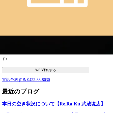
＝
☆お電話でのご予約☆
0422388630（武蔵境店）
☆ネットからはこちら☆
https://mitsuraku.jp/pm/online/index/p1n3b4
リラク武蔵境店スタッフ一同、皆様のご来店をお待ち致しておりま
す♪
WEB予約する
電話予約する
0422-38-8630
最近のブログ
本日の空き状況について【Re.Ra.Ku 武蔵境店】