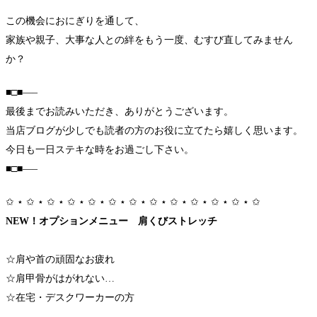
この機会におにぎりを通して、
家族や親子、大事な人との絆をもう一度、むすび直してみません
か？
■□■—–
最後までお読みいただき、ありがとうございます。
当店ブログが少しでも読者の方のお役に立てたら嬉しく思います。
今日も一日ステキな時をお過ごし下さい。
■□■—–
✩ ⋆ ✩ ⋆ ✩ ⋆ ✩ ⋆ ✩ ⋆ ✩ ⋆ ✩ ⋆ ✩ ⋆ ✩ ⋆ ✩ ⋆ ✩ ⋆ ✩ ⋆ ✩
NEW！オプションメニュー
肩くびストレッチ
☆肩や首の
頑固
なお疲れ
☆
肩甲骨
がはがれない…
☆
在宅・デスクワーカー
の方