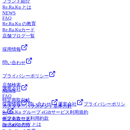
武蔵境駅北口徒歩3分 すきっぷ通り商店街の郵便局の隣にあ
ブランド紹介
ました。頭の上で刺激的な泡を感じながら、一足先に花火気
*.。・ご予約やお問い合わせはお電話で、お気軽にどうぞ♪
蔵境1F
ります!Re.Ra.Ku(リラク) 武蔵境店&lt;営業時間&gt;平日:11時
Re.Ra.Ku とは
分を先取りしちゃいましょう!詳しくはスタッフまで!また、
スタッフ一同心よりお待ちしております!・*.。・*.。・
00分～21時00分(最終受付:20時20分)土日祝:10時30分～21時
NEWS
只今、オーブ認証時に330円で爽快ヘッドスパ10分が体験で
*.。・*.。・*.。・。。・*.。・*.。・*.。・*.。・マッサー
FAQ
00分(最終受付:20時20分)&lt;住所&gt;武蔵野市境1-3-4 エーブ
きちゃいます!こちらも詳しくはスタッフまで!今日も元気に
ジのように気持ち良い「肩甲骨ストレッチ&amp;骨盤ストレ
Re.Ra.Ku の教育
ル武蔵境1F
営業中!皆様のご来店を心よりお待ちしております。・
ッチ」を取り入れた「リラク系ボディケア」でみなさんの疲
Re.Ra.Kuカード
*.。・*.。・*.。・*.。・*.。・。。・*.。・*.。・*.。・
れを撃退していきます☆中央線武蔵境駅北口徒歩3分 すきっ
店舗ブログ一覧
*.。・ご予約やお問い合わせはお電話で、お気軽にどうぞ♪
ぷ通り商店街の郵便局の隣にあります!Re.Ra.Ku(リラク) 武
スタッフ一同心よりお待ちしております!・*.。・*.。・
蔵境店&lt;営業時間&gt;平日:11時00分～21時00分(最終受
採用情報
*.。・*.。・*.。・。。・*.。・*.。・*.。・*.。・マッサー
付:20時20分)土日祝:10時30分～21時00分(最終受付:20時20
ジのように気持ち良い「肩甲骨ストレッチ&amp;骨盤ストレ
分)&lt;住所&gt;武蔵野市境1-3-4 エーブル武蔵境1F
問い合わせ
ッチ」を取り入れた「リラク系ボディケア」でみなさんの疲
れを撃退していきます☆中央線武蔵境駅北口徒歩3分 すきっ
ぷ通り商店街の郵便局の隣にあります!Re.Ra.Ku(リラク) 武
プライバシーポリシー
蔵境店&lt;営業時間&gt;平日:11時00分～21時00分(最終受
店舗検索
付:20時20分)土日祝:10時30分～21時00分(最終受付:20時20
運営会社
NEWS
分)&lt;住所&gt;武蔵野市境1-3-4 エーブル武蔵境1F
FAQ
特定商取引法
採用情報
問い合わせ
運営会社
プライバシーポリシ
カスタマーハラスメント基本方針
Re.Ra.Ku グループ eGiftサービス利用規約
ー
ギフトカード利用約款
特定商取引法
Re.Ra.Ku PAY とは
はじめての方