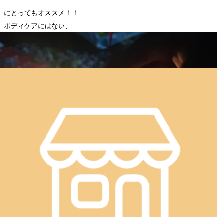
にとってもオススメ！！
ボディケアにはない、
上半身にある
面積の大きい筋肉
をぐ～んと伸ばしてストレッチしま
す♪
新感覚のNEWオプションをぜひ、おためしください♪
肩くびストレッチ20分 ＋￥3,300(税込)
肩くびストレッチ40分 ＋￥6,600(税込)
Re.Ra.Ku武蔵境店では、
オーダーメイドコースとセット
でもお試しできます！
ぜひ店頭までお問い合わせください♥
✩ ⋆ ✩ ⋆ ✩ ⋆ ✩ ⋆ ✩ ⋆ ✩ ⋆ ✩⋆ ✩ ⋆ ✩ ⋆ ✩ ⋆ ✩ ⋆ ✩ ⋆ ✩
＝＝＝＝＝＝＝＝＝＝＝＝＝＝＝＝＝＝＝＝＝＝＝＝＝＝＝＝＝＝