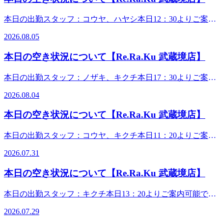
りとアプローチできます。お仕事帰り、お気軽にお立ち寄り
ください。さて、真夏にお送りする、新キャンペーンです。
本日の出勤スタッフ：コウヤ、ハヤシ本日12：30よりご案内
7月18日より「Re.Ra.Ku PAY」と「スペシャル・バリューチ
可能です。 蒸し暑い日々が続いておりますが、本日は少し
ケット」のWアタックで、サマーチャージキャンペーンを開
2026.08.05
気温が下がり、過ごしやすいですね。体調管理はいかがでし
始しました！Re.Ra.Ku PAYのチャージか、紙のバリューチ
ょうか。日常生活で、お身体にお疲れを感じていませんか。
ケット購入でお得な10％増額サービスが!?さ・ら・に……！
本日の空き状況について【Re.Ra.Ku 武蔵境店】
ボディケア60分以上で、3体勢しっかりアプローチできま
7月18日～7月31日はプレミアム期間となっておりまして……
す。お仕事帰り、お出かけの際、お気軽にご来店ください。
なんと、最大42％の爆上げ増額をやっちゃいます！チャンス
本日の出勤スタッフ：ノザキ、キクチ本日17：30よりご案内
さて、真夏にお送りする、新キャンペーンです。7月18日よ
はなんと1回キリ！この夏のビッグボーナスを見逃す手はあ
可能です。 本日は、8月4日火曜日。皆様、如何お過ごしで
り「Re.Ra.Ku PAY」と「スペシャル・バリューチケット」
2026.08.04
りません！ともかく、当店にご来店いただくか、お電話くだ
すか。今日は、カラッとした暑さわりと過ごしやすいです
のWアタックで、サマーチャージキャンペーンを開始しまし
さい！詳しくご説明いたします！夏季限定! 「爽快ヘッドス
ね！週の始まり、是非、当店でお身体ほぐされては如何です
た！Re.Ra.Ku PAYのチャージか、紙のバリューチケット購
本日の空き状況について【Re.Ra.Ku 武蔵境店】
パ」例年大好評の爽やか企画が今年も始まりました!-5℃の
か。軽い身体で8月を元気に楽しく乗り切りましょう。さ
入でお得な10％増額サービスが!?さ・ら・に……！8月1日～
炭酸泡のシュワシュワを楽しみながら、炭酸ガスの血行誘導
て、真夏にお送りする、新キャンペーンです。7月18日より
9月23日はプレミアム期間となっておりまして……なんと、
本日の出勤スタッフ：コウヤ、キクチ本日11：20よりご案内
効果でお疲れスッキリ!今年は【ブルーミングリモーネ】
「Re.Ra.Ku PAY」と「スペシャル・バリューチケット」の
最大42％の爆上げ増額をやっちゃいます！チャンスはなんと
可能です。 本日は、7月31日金曜日。皆様、如何お過ごしで
&amp;【ソフトラベンダー】の2つのフレーバーをご用意し
Wアタックで、サマーチャージキャンペーンを開始しまし
2026.07.31
1回キリ！この夏のビッグボーナスを見逃す手はありませ
ました。頭の上で刺激的な泡を感じながら、一足先に花火気
すか。おとといの満月🌕美しかったですね！うっとりロマン
た！Re.Ra.Ku PAYのチャージか、紙のバリューチケット購
ん！ともかく、当店にご来店いただくか、お電話ください！
分を先取りしちゃいましょう!詳しくはスタッフまで!また、
チックな気持ちになりますよね。真夏の満月、涼しげで最
入でお得な10％増額サービスが!?さ・ら・に……！7月18日
本日の空き状況について【Re.Ra.Ku 武蔵境店】
詳しくご説明いたします！夏季限定! 「爽快ヘッドスパ」例
只今、オーブ認証時に330円で爽快ヘッドスパ10分が体験で
高！たくさんの元気もらえますね！感謝！うっとり気分持続
～7月31日はプレミアム期間となっておりまして……なん
年大好評の爽やか企画が今年も始まりました!-5℃の炭酸泡
きちゃいます!こちらも詳しくはスタッフまで!今日も元気に
しながら、是非、当店でお身体ほぐされて、益々元気にな
と、最大42％の爆上げ増額をやっちゃいます！チャンスはな
本日の出勤スタッフ：キクチ本日13：20よりご案内可能で
のシュワシュワを楽しみながら、炭酸ガスの血行誘導効果で
営業中!皆様のご来店を心よりお待ちしております。・
り、パワーアップし、ライバルを驚かせてしまいましょう。
んと1回キリ！この夏のビッグボーナスを見逃す手はありま
す。 本日は、7月29日水曜日。皆様、如何お過ごしですか。
お疲れスッキリ!今年は【ブルーミングリモーネ】&amp;【ソ
*.。・*.。・*.。・*.。・*.。・。。・*.。・*.。・*.。・
きゃは！さて、真夏にお送りする、新キャンペーンです。7
2026.07.29
せん！ともかく、当店にご来店いただくか、お電話くださ
今日は、控えめな暑さで過ごしやすいですね！気持ち良く眠
フトラベンダー】の2つのフレーバーをご用意しました。頭
*.。・ご予約やお問い合わせはお電話で、お気軽にどうぞ♪