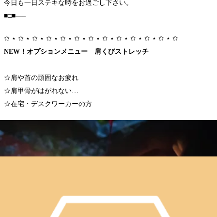
今日も一日ステキな時をお過ごし下さい。
■□■—–
✩ ⋆ ✩ ⋆ ✩ ⋆ ✩ ⋆ ✩ ⋆ ✩ ⋆ ✩ ⋆ ✩ ⋆ ✩ ⋆ ✩ ⋆ ✩ ⋆ ✩ ⋆ ✩
NEW！オプションメニュー
肩くびストレッチ
☆肩や首の
頑固
なお疲れ
☆
肩甲骨
がはがれない…
☆
在宅・デスクワーカー
の方
にとってもオススメ！！
ボディケアにはない、
上半身にある
面積の大きい筋肉
をぐ～んと伸ばしてストレッチしま
す♪
新感覚のNEWオプションをぜひ、おためしください♪
肩くびストレッチ20分 ＋￥3,300(税込)