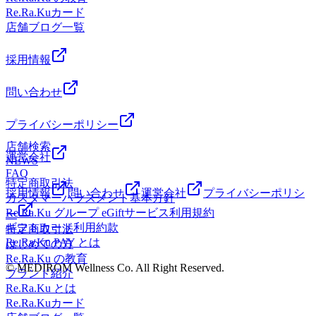
ル武蔵境1F
営業中!皆様のご来店を心よりお待ちしております。・
ッチ」を取り入れた「リラク系ボディケア」でみなさんの疲
Re.Ra.Kuカード
*.。・*.。・*.。・*.。・*.。・。。・*.。・*.。・*.。・
れを撃退していきます☆中央線武蔵境駅北口徒歩3分 すきっ
店舗ブログ一覧
*.。・ご予約やお問い合わせはお電話で、お気軽にどうぞ♪
ぷ通り商店街の郵便局の隣にあります!Re.Ra.Ku(リラク) 武
スタッフ一同心よりお待ちしております!・*.。・*.。・
蔵境店&lt;営業時間&gt;平日:11時00分～21時00分(最終受
採用情報
*.。・*.。・*.。・。。・*.。・*.。・*.。・*.。・マッサー
付:20時20分)土日祝:10時30分～21時00分(最終受付:20時20
ジのように気持ち良い「肩甲骨ストレッチ&amp;骨盤ストレ
分)&lt;住所&gt;武蔵野市境1-3-4 エーブル武蔵境1F
問い合わせ
ッチ」を取り入れた「リラク系ボディケア」でみなさんの疲
れを撃退していきます☆中央線武蔵境駅北口徒歩3分 すきっ
ぷ通り商店街の郵便局の隣にあります!Re.Ra.Ku(リラク) 武
プライバシーポリシー
蔵境店&lt;営業時間&gt;平日:11時00分～21時00分(最終受
店舗検索
付:20時20分)土日祝:10時30分～21時00分(最終受付:20時20
運営会社
NEWS
分)&lt;住所&gt;武蔵野市境1-3-4 エーブル武蔵境1F
FAQ
特定商取引法
採用情報
問い合わせ
運営会社
プライバシーポリシ
カスタマーハラスメント基本方針
Re.Ra.Ku グループ eGiftサービス利用規約
ー
ギフトカード利用約款
特定商取引法
Re.Ra.Ku PAY とは
はじめての方
Re.Ra.Ku の教育
© MEDIROM Wellness Co. All Right Reserved.
ブランド紹介
Re.Ra.Ku とは
Re.Ra.Kuカード