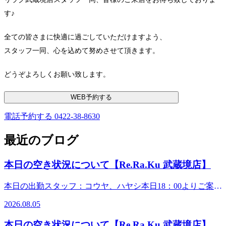
す♪
全ての皆さまに快適に過ごしていただけますよう、
スタッフ一同、心を込めて努めさせて頂きます。
どうぞよろしくお願い致します。
WEB予約する
電話予約する
0422-38-8630
最近のブログ
本日の空き状況について【Re.Ra.Ku 武蔵境店】
本日の出勤スタッフ：コウヤ、ハヤシ本日18：00よりご案内
可能です。 蒸し暑いですが、若干風を感じる日和です。皆
2026.08.05
様、体調は整っていますか。一日のお疲れにフットケアはい
かがでしょうか。ボディケアとセットで、首から下をしっか
本日の空き状況について【Re.Ra.Ku 武蔵境店】