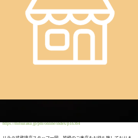
肩くびストレッチ40分 ＋￥6,600(税込)
Re.Ra.Ku武蔵境店では、
オーダーメイドコースとセット
でもお試しできます！
ぜひ店頭までお問い合わせください♥
✩ ⋆ ✩ ⋆ ✩ ⋆ ✩ ⋆ ✩ ⋆ ✩ ⋆ ✩⋆ ✩ ⋆ ✩ ⋆ ✩ ⋆ ✩ ⋆ ✩ ⋆ ✩
＝＝＝＝＝＝＝＝＝＝＝＝＝＝＝＝＝＝＝＝＝＝＝＝＝＝＝＝＝＝
＝
☆お電話でのご予約☆
0422388630（武蔵境店）
☆ネットからはこちら☆
https://mitsuraku.jp/pm/online/index/p1n3b4
リラク武蔵境店スタッフ一同、皆様のご来店をお待ち致しておりま