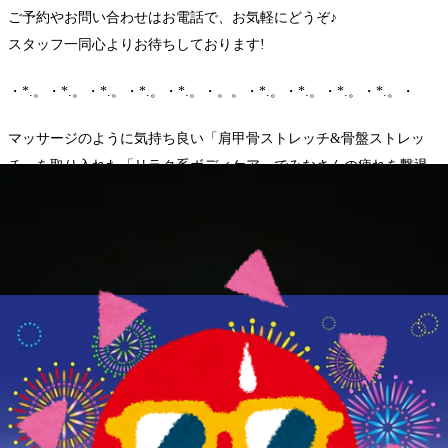
ご予約やお問い合わせはお電話で、お気軽にどうぞ♪
スタッフ一同心よりお待ちしております!
・*.。・*.。・*.。・*.。・*.。・。。・*.。・*.。・*.。・*.。・
マッサージのように気持ち良い「肩甲骨ストレッチ&骨盤ストレッ
チ」を取り入れた「リラク系ボディケア」でみなさんの疲れを撃退
していきます☆
中央線武蔵境駅北口徒歩3分 すきっぷ通り商店街の郵便局の隣にあり
ます!
Re.Ra.Ku(リラク) 武蔵境店
<営業時間>
平日:11時00分～21時00分(最終受付:20時20分)
土日祝:10時30分～21時00分(最終受付:20時20分)
<住所>武蔵野市境1-3-4 エーブル武蔵境1F