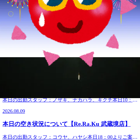
WEB予約する
電話予約する
0422-38-8630
最近のブログ
本日の空き状況について【Re.Ra.Ku 武蔵境店】
本日の出勤スタッフ：ノザキ、ハヤシ本日11：30よりご案内
可能です。 日差しが強く、蒸し暑い日和です。皆様、体調
2026.08.10
管理はいかがでしょうか。イベントやお祭り等、夏を感じさ
せる日々ですが、暑さの中、お疲れを感じていませんか。お
本日の空き状況について【Re.Ra.Ku 武蔵境店】
疲れが溜まる前にほぐすことで、お身体の予防になります。
ボディケア60分以上で、3体勢しっかりアプローチができま
本日の出勤スタッフ：ノザキ、ナカハラ、キクチ本日10：50
す。お身体をスッキリさせ、8月の厳しい暑さを乗り越えま
よりご案内可能です。 8月9日日曜日。皆様、如何お過ごし
しょう。さて、真夏にお送りする、新キャンペーンです。7
2026.08.09
すか。今朝は、涼しくて幸せ気分でしたね！日中は、まだま
月18日より「Re.Ra.Ku PAY」と「スペシャル・バリューチ
だ暑いですが、朝夕は涼しく過ごしやすいですね！夏のお疲
ケット」のWアタックで、サマーチャージキャンペーンを開
本日の空き状況について【Re.Ra.Ku 武蔵境店】
れに是非、当店でお身体ほぐされては如何ですか。当店でゆ
始しました！Re.Ra.Ku PAYのチャージか、紙のバリューチ
っくり涼んで下さいませ！さて、真夏にお送りする、新キャ
ケット購入でお得な10％増額サービスが!?この夏のビッグボ
本日の出勤スタッフ：コウヤ、ハヤシ本日18：00よりご案内
ンペーンです。7月18日より「Re.Ra.Ku PAY」と「スペシャ