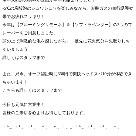
例年大好評の爽やか企画が今年も始まりました！
-5℃の炭酸泡のシュワシュワを楽しみながら、炭酸ガスの血行誘導効
果でお疲れスッキリ！
今年は【ブルーミングリモーネ】＆【ソフトラベンダー】の2つのフ
レーバーをご用意しました。
頭の上で刺激的な泡を感じながら、一足先に花火気分を先取りしち
ゃいましょう！
詳しくはスタッフまで！
また、只今、オーブ認証時に330円で爽快ヘッドスパ10分が体験でき
ちゃいます！
こちらも詳しくはスタッフまで！
今日も元気に営業中！
皆様のご来店を心よりお待ちしております。
・*.。・*.。・*.。・*.。・*.。・。。・*.。・*.。・*.。・*.。・