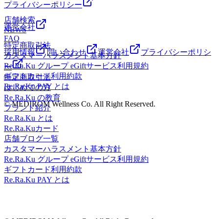
*.。・ご予約やお問い合わせはお電話で、お気軽にどうぞ♪
蔵境1F
ります!Re.Ra.Ku(リラク) 武蔵境店&lt;営業時間&gt;平日:11時
プライバシーポリシー
スタッフ一同心よりお待ちしております!・*.。・*.。・
00分～21時00分(最終受付:20時20分)土日祝:10時30分～21時
店舗検索
*.。・*.。・*.。・。。・*.。・*.。・*.。・*.。・マッサー
00分(最終受付:20時20分)&lt;住所&gt;武蔵野市境1-3-4 エーブ
運営会社
NEWS
ジのように気持ち良い「肩甲骨ストレッチ&amp;骨盤ストレ
ル武蔵境1F
FAQ
ッチ」を取り入れた「リラク系ボディケア」でみなさんの疲
特定商取引法
れを撃退していきます☆中央線武蔵境駅北口徒歩3分 すきっ
採用情報
問い合わせ
運営会社
プライバシーポリシ
カスタマーハラスメント基本方針
ぷ通り商店街の郵便局の隣にあります!Re.Ra.Ku(リラク) 武
Re.Ra.Ku グループ eGiftサービス利用規約
ー
蔵境店&lt;営業時間&gt;平日:11時00分～21時00分(最終受
ギフトカード利用約款
特定商取引法
付:20時20分)土日祝:10時30分～21時00分(最終受付:20時20
Re.Ra.Ku PAY とは
はじめての方
分)&lt;住所&gt;武蔵野市境1-3-4 エーブル武蔵境1F
Re.Ra.Ku の教育
© MEDIROM Wellness Co. All Right Reserved.
ブランド紹介
Re.Ra.Ku とは
Re.Ra.Kuカード
店舗ブログ一覧
カスタマーハラスメント基本方針
Re.Ra.Ku グループ eGiftサービス利用規約
ギフトカード利用約款
Re.Ra.Ku PAY とは