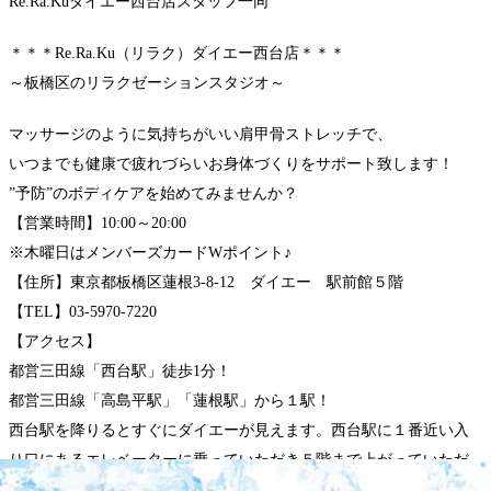
Re.Ra.Kuダイエー西台店スタッフ一同
＊＊＊Re.Ra.Ku（リラク）ダイエー西台店＊＊＊
～板橋区のリラクゼーションスタジオ～
マッサージのように気持ちがいい肩甲骨ストレッチで、
いつまでも健康で疲れづらいお身体づくりをサポート致します！
”予防”のボディケアを始めてみませんか？
【営業時間】10:00～20:00
※木曜日はメンバーズカードWポイント♪
【住所】東京都板橋区蓮根3-8-12 ダイエー 駅前館５階
【TEL】03-5970-7220
【アクセス】
都営三田線「西台駅」徒歩1分！
都営三田線「高島平駅」「蓮根駅」から１駅！
西台駅を降りるとすぐにダイエーが見えます。西台駅に１番近い入
り口にあるエレベーターに乗っていただき５階まで上がっていただ
きすぐ通路の１番奥にあるお店がリラク ダイエー西台店になりま