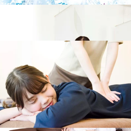
す！
【周辺駅】西高島平駅、新高島平駅、高島平駅、蓮根駅、志村三丁
目駅、志村坂上駅、板橋本町駅、板橋区役所前駅、新板橋駅。
WEB予約する
電話予約する
03-5970-7220
最近のブログ
＼買えば買うほどお得額がUP！／【父の日＆自分
へのご褒美】30%OFFで最大4,500円引き！
こんにちは！Re.Ra.Ku イオン西台店です♪ 父の日のプレゼン
ト何にしようかな？とプレゼント迷子なそんな皆様に、当店
2026.06.14
からとっておきのビッグニュースです！ 只今、大切な方へ
スマホで簡単に癒やしを贈れる「giftee（ギフティ）」のデ
大好評！季節限定☆爽快スッキリセットコース
ジタルチケットを、期間限定・驚きの【30%OFF】にて特別
販売しております！ そこで、このニュースを見てくださっ
Re.Ra.Ku イオン西台店です。いつも当店をご利用頂き誠に
ているお買い物上手な皆様に、一番賢くお得にこのキャンペ
ありがとうございます。Re.Ra.Kuでは毎年恒例の"爽快スッ
ーンを利用するコツを伝授いたします。 実は今回の30%OFF