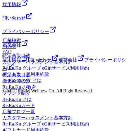
採用情報
問い合わせ
プライバシーポリシー
店舗検索
運営会社
NEWS
FAQ
特定商取引法
採用情報
問い合わせ
運営会社
プライバシーポリシ
カスタマーハラスメント基本方針
Re.Ra.Ku グループ eGiftサービス利用規約
ー
ギフトカード利用約款
特定商取引法
Re.Ra.Ku PAY とは
はじめての方
Re.Ra.Ku の教育
© MEDIROM Wellness Co. All Right Reserved.
ブランド紹介
Re.Ra.Ku とは
Re.Ra.Kuカード
店舗ブログ一覧
カスタマーハラスメント基本方針
Re.Ra.Ku グループ eGiftサービス利用規約
ギフトカード利用約款