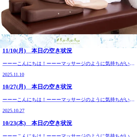
2026.06.14
キリセットコース"という季節限定メニューが登場していま
キャンペーン、「高額なチケットを購入すればするほど、割
す！！【季節限定◆爽快スッキリセットコース】 ひんやり
引額が大きくなり、圧倒的にお得」になるんです！ 例え
11/21(金) 本日の空き状況
パチパチ！－5℃の炭酸泡を使った頭スッキリのキャンペー
ば、一番お手頃な3,000円分のチケット（販売価格2,100円）
ンとなっております。 受けたことがある方はもちろん、未
だと、お得になる金額は900円ですが、 10,000円以上のチケ
ーーーこんにちは！ーーーマッサージのように気持ちがいい
体験の方は是非これからの季節にぴったりの爽快ヘッドスパ
ットになると、お得になる金額は【数千円単位】に跳ね上が
Re.Ra.Ku（リラク）ダイエー西台店です！本日【11月21日
コースをご体験くださいませ◆爽快セット50分コース爽快ヘ
2025.11.21
ります！ せっかくの30%OFFという大チャンス、小さく乗る
(金)】の空き状況ーーー 只今のお時間 ～ ２０：００
ッドスパ+ボディケア→6,980円 ◆爽快セット70分コース爽
よりも、大きく乗った方が絶対にお
【今日のスタッフ】☆オキタ★オノ 今年もRe.Ra.Kuダイエ
快ヘッドスパ+ボディケア→8,980円 ◆爽快セット90分コー
11/10(月) 本日の空き状況
得！ ━━━━━━━━━━━━━━━━━━━━ 【圧倒的
ー西台店をお願い致します(*^^*) ご予約は TEL:03-5970-
ス爽快ヘッドスパ+ボディケアorフットケア→9,980円 平日限
におすすめ！10,000円以上のチケットラインナップ】
7220 ホットペッパービューティーも掲載しております！ オ
定で上記価格より300円OFF!!70分以上のコースの場合は、ボ
ーーーこんにちは！ーーーマッサージのように気持ちがいい
━━━━━━━━━━━━━━━━━━━━ ★ 10,000円分
ンライン予約はこちら 皆様のご来店心よりお待ちしており
ディとフットケアの組み合わせもできます！！★選べる香り
Re.Ra.Ku（リラク）ダイエー西台店です！本日【11月10日
のチケット 通常 10,000円 ⇒ 特別価格 7,000円 (税込) 【3,000
ます(о´∀`о)Re.Ra.Kuダイエー西台店スタッフ一同 ＊＊＊
2025.11.10
➀ブルーミングリモーネの香り②ソフトラベンダーの香
(月)】の空き状況ーーー 只今のお時間 ～ ２０：００
円もお得！】 ⇒お父さんに贅沢なロングコースをプレゼン
Re.Ra.Ku（リラク）ダイエー西台店＊＊＊〜板橋区のリラク
り 皆様のご来店をスタッフ一同お待ちしております。 ■オ
【今日のスタッフ】☆オキタ★オノ 今年もRe.Ra.Kuダイエ
トしたい時や、ご自身の定期的なメンテナンスに最適なサイ
ゼーションスタジオ〜 いつまでも健康で疲れづらいお身体
10/27(月) 本日の空き状況
ンライン予約はこちらから：
ー西台店をお願い致します(*^^*) ご予約は TEL:03-5970-
ズです。 ★ 15,000円分のチケット 通常 15,000円 ⇒ 特別価格
づくりをサポート致します！マッサージのように気持ちがい
https://reraku.jp/studio/nishidai/booking ■お電話でのご予約・お
7220 ホットペッパービューティーも掲載しております！ オ
10,500円 (税込) 【4,500円もお得！】 ⇒4,500円も浮けば、も
い肩甲骨ストレッチで、”予防”のボディケアを始めてみませ
ーーーこんにちは！ーーーマッサージのように気持ちがいい
問い合わせ：03-5970-7220
ンライン予約はこちら 皆様のご来店心よりお待ちしており
う一回分多くお店に通えちゃう計算に！ご自身への最高のご
んか？【営業時間】10:00〜20:00※木曜日はメンバーズカー
Re.Ra.Ku（リラク）ダイエー西台店です！本日【10月27日
ます(о´∀`о)Re.Ra.Kuダイエー西台店スタッフ一同 ＊＊＊
褒美や、ご家族でのシェアにもおすすめです。 (※一番ライ
2025.10.27
ドWポイント♪【住所】東京都板橋区蓮根3-8-12 ダイエ
(月)】の空き状況ーーー 只今のお時間 ～ ２０：００
Re.Ra.Ku（リラク）ダイエー西台店＊＊＊〜板橋区のリラク
トなものは3,000円分チケットを2,100円からご用意しており
ー 駅前館５階【TEL】03-5970-7220【アクセス】都営三田
【今日のスタッフ】☆オキタ★オノ 今年もRe.Ra.Kuダイエ
ゼーションスタジオ〜 いつまでも健康で疲れづらいお身体
ます) 購入はこちらから！ https://reraku.egift-store.com/?
10/23(木) 本日の空き状況
線「西台駅」徒歩1分！都営三田線「高島平駅」「蓮根駅」
ー西台店をお願い致します(*^^*) ご予約は TEL:03-5970-
づくりをサポート致します！マッサージのように気持ちがい
utm_source=HP&amp;utm_medium=banner&a
から１駅！西台駅を降りるとすぐにダイエーが見えます。西
7220 ホットペッパービューティーも掲載しております！ オ
い肩甲骨ストレッチで、”予防”のボディケアを始めてみませ
うすぐ父の日だから、お父さんにたまには時間を気にせずゆ
ーーーこんにちは！ーーーマッサージのように気持ちがいい
台駅に１番近い入り口にあるエレ ベーターに乗っていただ