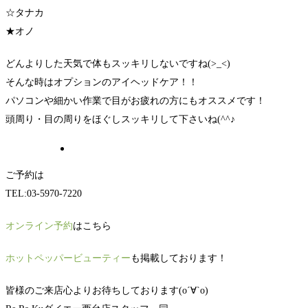
☆タナカ
★オノ
どんよりした天気で体もスッキリしないですね(>_<)
そんな時はオプションのアイヘッドケア！！
パソコンや細かい作業で目がお疲れの方にもオススメです！
頭周り・目の周りをほぐしスッキリして下さいね(^^♪
ご予約は
TEL:03-5970-7220
オンライン予約
はこちら
ホットペッパービューティー
も掲載しております！
皆様のご来店心よりお待ちしております(о´∀`о)