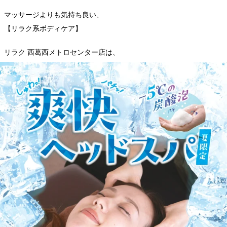
マッサージよりも気持ち良い、
【リラク系ボディケア】
リラク 西葛西メトロセンター店は、
西葛西駅 より徒歩1分。
西葛西メトロセンター１番街
ラーメン 花月「嵐」さんの隣
-営業時間-
全日 11:00 ~ 21:00
（最終受付20:30）
-お電話-
03-6808-5818（店舗直通）
WEB予約する