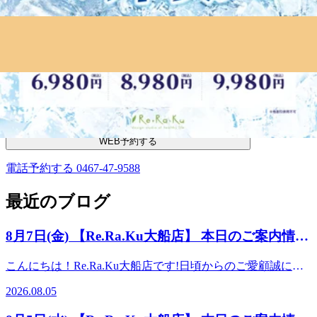
【Re.Ra.Ku大船店】
平日：11:00～21:00(最終受付20:20)
土日祝：11:00～20:00(最終受付19:20)
TEL： 0467-47-9588
〒247-0056 神奈川県鎌倉市大船1丁目22-27 伊勢屋パールビル 3F
WEB予約する
電話予約する
0467-47-9588
最近のブログ
8月7日(金) 【Re.Ra.Ku大船店】 本日のご案内情報
♪
こんにちは！Re.Ra.Ku大船店です!日頃からのご愛顧誠にあ
りがとうございます♪最高気温30度くらいが過ごしやすいで
2026.08.05
すね☆【本日の空き情報】8/7(金) 13:30～ ★ 毎年大好評の
オプションメニュー ★ 【爽快ヘッドスパ】 頭、目、首、肩