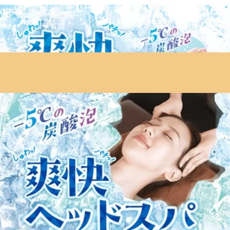
◆店頭でのお水の提供が終了致しました。
水分はご持参頂きますよう宜しくお願い致します。
ーーーーーーーーーーーーーーーーーーーーーーーーーーーーーー
ーーーーーーーーーーーーー
予約はこちらから
→
https://www.peakmanager.com/online/index/k6x8f5
【疲れる前にお身体をケアしましょう♪】
当店はリラクゼーション店です♪
リラックスしながら疲れをなくします！施術後はマッサージ後のよ
うに身体が軽くなってるはず♪
みなさまのご来店を心よりお待ちしております♪