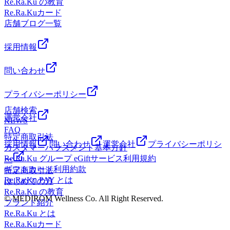
11:00～21:00(最終受付20:20) 土日祝：11:00～20:00(最終受
Re.Ra.Ku の教育
にお選びいただけます!(肩くびストレッチ・脚こしストレッ
★・Re.Ra.Ku PAY または ・お得な紙チケット詳しくはスタ
付19:20)TEL： 0467-47-9588〒247-0056 神奈川県鎌倉市大
Re.Ra.Kuカード
チ・肩甲骨ケア・骨盤ケア 別途+1,100円)
ッフまで!!◆店頭でのお水の提供が終了致しました。水分は
船1丁目22-27 伊勢屋パールビル 3F
店舗ブログ一覧
☆彡☆彡☆彡★サマーチャージキャンペーンはじまります
ご持参頂きますよう宜しくお願い致します。ーーーーーーー
★・Re.Ra.Ku PAY または ・お得な紙チケット詳しくはスタ
ーーーーーーーーーーーーーーーーーーーーーーーーーーー
ッフまで!!◆店頭でのお水の提供が終了致しました。水分は
採用情報
ーーーーーーーーーご予約はこちらから
ご持参頂きますよう宜しくお願い致します。ーーーーーーー
→https://epark.jp/shopinfo/rrk54742/【疲れる前にお身体をケア
ーーーーーーーーーーーーーーーーーーーーーーーーーーー
問い合わせ
しましょう♪】当店はリラクゼーション店です♪リラックスし
ーーーーーーーーーご予約はこちらから
ながら疲れをなくします!施術後はマッサージ後のように身
→https://epark.jp/shopinfo/rrk54742/【疲れる前にお身体をケア
体が軽くなってるはず♪みなさまのご来店を心よりお待ちし
プライバシーポリシー
しましょう♪】当店はリラクゼーション店です♪リラックスし
ております♪ 【Re.Ra.Ku大船店】平日:11:00～21:00(最終受付
店舗検索
ながら疲れをなくします!施術後はマッサージ後のように身
20:20) 土日祝:11:00～20:00(最終受付19:20)〒247-0056 神奈川
運営会社
NEWS
体が軽くなってるはず♪みなさまのご来店を心よりお待ちし
県鎌倉市大船1丁目22-27 伊勢屋パールビル 3F
FAQ
ております♪ 【Re.Ra.Ku大船店】平日:11:00～21:00(最終受付
特定商取引法
20:20) 土日祝:11:00～20:00(最終受付19:20)〒247-0056 神奈川
採用情報
問い合わせ
運営会社
プライバシーポリシ
カスタマーハラスメント基本方針
県鎌倉市大船1丁目22-27 伊勢屋パールビル 3F
Re.Ra.Ku グループ eGiftサービス利用規約
ー
ギフトカード利用約款
特定商取引法
Re.Ra.Ku PAY とは
はじめての方
Re.Ra.Ku の教育
© MEDIROM Wellness Co. All Right Reserved.
ブランド紹介
Re.Ra.Ku とは
Re.Ra.Kuカード