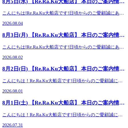
8月5日(水) 【Re.Ra.Ku大船店】 本日のご案内情報
周辺が気になる方にオススメ♪ドライヘッドスパ＋シュワシ
♪
ュワ炭酸泡スプレーでスッキリ爽快リラックス～ 炭酸スプ
こんにちは!Re.Ra.Ku大船店です!日頃からのご愛顧誠にあり
レー2種からお選びいただけます♪ ・レモン系の爽やかな香
がとうございます♪暑さで疲れた身体を、ゆっくりほぐして
り・ラベンダーベースの香りでリラックス※香りが気になる
2026.08.04
リフレッシュしませんか?心地よいひとときをご用意してお
方には無香料もご用意 ※単体予約可能な”グレードアップ ド
待ちしております♪【本日の空き情報】8/5(水) 12:10～★ 毎
ライヘッドスパ” 30分 5,280円 には、＋550円で炭酸スプレー
8月3日(月) 【Re.Ra.Ku大船店】 本日のご案内情報
年大好評の オプションメニュー ★ 【爽快ヘッドス
が付けられてお得♪ ☆彡☆彡☆彡ボディケアに 爽快ヘッドス
♪
パ】 頭、目、首、肩周辺が気になる方にオススメ♪ドライヘ
パ10分が付いた【爽快セットコース】もございます♪50分
こんにちは!Re.Ra.Ku大船店です!日頃からのご愛顧誠にあり
ッドスパ+シュワシュワ炭酸泡スプレーでスッキリ爽快リラ
6,980円／70分 8,980円／90分 9,980円/ 130分 や160分も設定あ
がとうございます♪連日、サウナかな?というほどの気温で身
ックス～NEW 炭酸スプレー2種♪・レモン系の爽やかな香
2026.08.02
り ☆平日はさらに300円OFF☆ 90分以上のコースではボデ
体もぐったりですね。。。こうも暑いと水も、お茶も、グビ
り・ラベンダーベースの香りでリラックス※香りが気になる
ィケアに加えて、以下オプションも自由にお選びいただけま
グビっと飲んでしまいそうですが、、、水分を摂る際は一気
方には無香料もご用意※単体予約可能な”グレードアップ ド
8月2日(日) 【Re.Ra.Ku大船店】 本日のご案内情報
す！（肩くびストレッチ・脚こしストレッチ・肩甲骨ケア・
に飲むのではなく、ちょこちょこ小まめに飲むことを意識す
ライヘッドスパ” 30分 5,280円 には、+550円で炭酸スプレー
♪
骨盤ケア 別途＋1,100円）爽快ヘッドスパは9月末ま
ると良いのだとか。喉が渇いてから飲むというのは熱中症対
が付けられてお得♪☆彡☆彡☆彡ボディケアに 爽快ヘッドス
こんにちは！Re.Ra.Ku大船店です!日頃からのご愛顧誠にあ
で！
策としては遅いのだそう。今日から喉が渇く前に飲む習慣を
パ10分が付いた【爽快セットコース】もございます♪50分
りがとうございます♪あっという間に8月に入りましたね。こ
☆彡☆彡☆彡★サマーチャージキャンペーン開催中★・
始めてみてはいかがでしょうか♪さて本日のご案内状況で
2026.08.01
6,980円/70分 8,980円/90分 9,980円/ 130分 や160分も設定あり
の暑さで外に出るのも頑張りが必要ですよね、お出かでお疲
Re.Ra.Ku PAY または ・お得な紙チケット～9/23(水)ま
す。【本日の空き情報】8/3(月) 12:00～★ 毎年大好評の オ
☆平日はさらに300円OFF☆90分以上のコースではボディケ
れ際は！大船のオアシスRe.Ra.Ku大船店へお越しくださいま
で。詳しくはスタッフまで！！◆店頭でのお水の提供が終了
プションメニュー ★ 【爽快ヘッドスパ】 頭、目、首、肩周
8月1日(土) 【Re.Ra.Ku大船店】 本日のご案内情報
アに加えて、以下オプションも自由にお選びいただけます!
せ☆【本日の空き情報】8/2(日) 11:00～ ★ 毎年大好評の オ
致しました。 水分はご持参頂きますよう宜しくお願い致し
辺が気になる方にオススメ♪ドライヘッドスパ+シュワシュ
♪
(肩くびストレッチ・脚こしストレッチ・肩甲骨ケア・骨盤
プションメニュー ★ 【爽快ヘッドスパ】 頭、目、首、肩周
ます。ーーーーーーーーーーーーーーーーーーーーーーーー
ワ炭酸泡スプレーでスッキリ爽快リラックス～10分 1650円
こんにちは！Re.Ra.Ku大船店です!日頃からのご愛顧誠にあ
ケア 別途+1,100円)爽快ヘッドスパは9月末まで!!
辺が気になる方にオススメ♪ドライヘッドスパ＋シュワシュ
ーーーーーーーーーーーーーーーーーーー 予約はこちらか
20分 3190円 炭酸スプレー2種からお選びいただけます♪・レ
りがとうございます♪ 8月がスタートしましたね！暑さで疲
☆彡☆彡☆彡★サマーチャージキャンペーン開催中
ワ炭酸泡スプレーでスッキリ爽快リラックス～ 炭酸スプレ
ら→https://www.peakmanager.com/online/index/k6x8f5【疲れる
2026.07.31
モン系の爽やかな香り・ラベンダーベースの香りでリラック
れた身体を、ゆっくりほぐしてリフレッシュしませんか？心
★・Re.Ra.Ku PAY または ・お得な紙チケット～9/23(水)ま