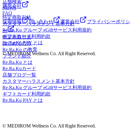
店舗検索
号≫ 048-871-7339≪営業時間≫10:00～21:00
運営会社
NEWS
FAQ
特定商取引法
採用情報
問い合わせ
運営会社
プライバシーポリシ
カスタマーハラスメント基本方針
Re.Ra.Ku グループ eGiftサービス利用規約
ー
ギフトカード利用約款
特定商取引法
Re.Ra.Ku PAY とは
はじめての方
Re.Ra.Ku の教育
© MEDIROM Wellness Co. All Right Reserved.
ブランド紹介
Re.Ra.Ku とは
Re.Ra.Kuカード
店舗ブログ一覧
カスタマーハラスメント基本方針
Re.Ra.Ku グループ eGiftサービス利用規約
ギフトカード利用約款
Re.Ra.Ku PAY とは
© MEDIROM Wellness Co. All Right Reserved.