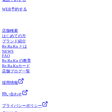
はぎ60分 ¥8,470 (税込) 足裏・ふくらはぎ・膝周
---------------------☆リラクゼーションファンに大人気！！【肩
30～11：3012：50～16：3013：50～21：00（最終受付20：30
レッチ】と【股関節ストレッチ】を取り入れたリラク系ボデ
り （※10分単位で延長可） ★爽快ヘッドスパ
甲骨ストレッチ】と【股関節ストレッチ】を取り入れたリラ
迄） ～～～～今日のおすすめコース～～～～★オイルフッ
WEB予約する
ィケア！！ Re.Ra.Ku大宮西口店 ☆大宮駅から徒歩1分☆ ≪
★【夏季限定】-5℃の香りを選べる炭酸泡を使い頭部をほぐ
ク系ボディケア！！ Re.Ra.Ku大宮西口店 ☆大宮駅から徒
トケア★アロマオイルを使用して足全体をほぐします。足裏
住所≫ 〒330-0854 埼玉県さいたま市大宮区桜木町2-
します♪爽快ヘッドスパで暑い夏を乗り切りましょう！ ☆こ
歩1分☆ ≪住所≫ 〒330-0854 埼玉県さいたま市大宮
にある反射躯を刺激することで、血行促進の効果や内臓系の
3 DOMショッピングセンターPART1 地下1階≪電話番
んな方におすすめ☆・頭の重さ・目・首のお疲れでお悩みの
区桜木町2-3 DOMショッピングセンターPART1 地下1
活性化が期待できます。 30分 ¥4,510 (税込) 足裏40分
号≫ 048-871-7339≪営業時間≫10:00～21:00
方・ひんやり泡で頭皮にスッキリ感を味わいたい方・パチパ
階≪電話番号≫ 048-871-7339≪営業時間≫10:00～21:00
¥5,830 (税込) 足裏・ふくらはぎ60分 ¥8,470 (税込) 足
店舗検索
チ音でリラックスしたい方 10分 ￥1,650 (税込)20分
裏・ふくらはぎ・膝周り （※10分単位で延長
はじめての方
￥3,190 (税込) ※メインのコースと併用してご予約ください
可） ★爽快ヘッドスパ★【夏季限定】-5℃の香りを選べる炭
ブランド紹介
（単品利用不可） ☆-------------------------------------------------☆お
酸泡を使い頭部をほぐします♪爽快ヘッドスパで暑い夏を乗
Re.Ra.Ku とは
二人様の場合はお電話いただくとスムーズにご案内できま
り切りましょう！ ☆こんな方におすすめ☆・頭の重さ・
NEWS
す！☆-------------------------------------------------☆リラクゼーショ
FAQ
目・首のお疲れでお悩みの方・ひんやり泡で頭皮にスッキリ
ンファンに大人気！！【肩甲骨ストレッチ】と【股関節スト
Re.Ra.Ku の教育
感を味わいたい方・パチパチ音でリラックスしたい方 10
レッチ】を取り入れたリラク系ボディケア！！ Re.Ra.Ku大
Re.Ra.Kuカード
分 ￥1,650 (税込)20分 ￥3,190 (税込) ※メインのコースと
宮西口店 ☆大宮駅から徒歩1分☆ ≪住所≫ 〒330-
店舗ブログ一覧
併用してご予約ください（単品利用不可） ☆--------------------
0854 埼玉県さいたま市大宮区桜木町2-3 DOMショッ
-----------------------------☆お二人様の場合はお電話いただくと
ピングセンターPART1 地下1階≪電話番号≫ 048-871-
スムーズにご案内できます！☆-----------------------------------------
採用情報
7339≪営業時間≫10:00～21:00
--------☆リラクゼーションファンに大人気！！【肩甲骨スト
レッチ】と【股関節ストレッチ】を取り入れたリラク系ボデ
問い合わせ
ィケア！！ Re.Ra.Ku大宮西口店 ☆大宮駅から徒歩1分☆ ≪
住所≫ 〒330-0854 埼玉県さいたま市大宮区桜木町2-
プライバシーポリシー
3 DOMショッピングセンターPART1 地下1階≪電話番