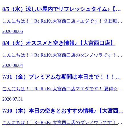
を使用して足全体をほぐします。足裏にある反射躯を刺激す
切りましょう！ ☆こんな方におすすめ☆・頭の重さ・目・
ケアで身体に溜まったお疲れを流しに来てくださいね♪皆さ
ることで、血行促進の効果や内臓系の活性化が期待できま
8/5（水）涼しい屋内でリフレッシュタイム♪【大
首のお疲れでお悩みの方・ひんやり泡で頭皮にスッキリ感を
まのご来店心よりお待ちしております！ ～本日のオススメ
す。 30分 ¥4,510 (税込) 足裏40分 ¥5,830 (税込) 足裏・
味わいたい方・パチパチ音でリラックスしたい方 10分
宮西口店】
コース～★オイルフットケア★アロマオイルを使用して足全
ふくらはぎ60分 ¥8,470 (税込) 足裏・ふくらはぎ・膝周
こんにちは！！Re.Ra.Ku大宮西口店マエダです！ 先日映画
￥1,650 (税込)20分 ￥3,190 (税込) ※メインのコースと併用
体をほぐします。足裏にある反射躯を刺激することで、血行
り （※10分単位で延長可） ★爽快ヘッドスパ
「ちいかわ」を観に行ってきました♪小さくて可愛い生き物
してご予約ください（単品利用不可） ☆---------------------------
促進の効果や内臓系の活性化が期待できます。 30分 ¥4,510
2026.08.05
★【夏季限定】-5℃の香りを選べる炭酸泡を使い頭部をほぐ
たちが置かれた世知辛い世界観になんとも言えない感情が…
----------------------☆お二人様の場合はお電話いただくとスムー
(税込) 足裏40分 ¥5,830 (税込) 足裏・ふくらはぎ60分
します♪爽快ヘッドスパで暑い夏を乗り切りましょう！ ☆こ
(;'∀')私はいつも頑張り屋さんなシーサーさんが推しで
ズにご案内できます！☆-------------------------------------------------
¥8,470 (税込) 足裏・ふくらはぎ・膝周り （※10分
8/4（火）オススメと空き情報♪【大宮西口店】
んな方におすすめ☆・頭の重さ・目・首のお疲れでお悩みの
す！ 暑い夏は適度に屋内でリフレッシュしたいですね！平
☆マッサージファンに大人気！！【肩甲骨ストレッチ】と
単位で延長可） ★爽快ヘッドスパ★【夏限定】-5℃の香りを
方・ひんやり泡で頭皮にスッキリ感を味わいたい方・パチパ
日は予約の枠も狙い目です(/・ω・)/皆さまのご来店心よりお
【股関節ストレッチ】を取り入れたリラク系ボディケ
選べる炭酸泡を使い頭部をほぐします♪ ☆こんな方におすす
こんにちは！！Re.Ra.Ku大宮西口店のダンノウラです！ 暑
チ音でリラックスしたい方 10分 ￥1,650 (税込)20分
待ちしております♪ ～本日のオススメコース～★リラク系ボ
ア！！ Re.Ra.Ku大宮西口店 ☆大宮駅から徒歩1分☆ ≪住所
め☆・頭の重さ・目・首のお疲れでお悩みの方・ひんやり泡
さが幾分楽に感じますね・・・フットケアで足元から老廃物
￥3,190 (税込) ※メインのコースと併用してご予約ください
ディケア★肩甲骨にポイントをおいて全身をほぐします。筋
≫ 〒330-0854 埼玉県さいたま市大宮区桜木町2-
2026.08.04
で頭皮にスッキリ感を味わいたい方・パチパチ音でリラック
を抜いていきましょう！ 平日はご予約も取りやすくなって
（単品利用不可） ☆-------------------------------------------------☆お
肉をほぐすための［押す・揉む］という手技だけでなく、ス
3 DOMショッピングセンターPART1 地下1階≪電話番
スしたい方 10分 ￥1,650 (税込)20分 ￥3,190 (税込) ※メイ
おります。夏本場もお身体循環させて整えていきましょう～
二人様の場合はお電話いただくとスムーズにご案内できま
トレッチによる［伸ばす］動作を加えることで、深部の筋肉
号≫ 048-871-7339≪営業時間≫10:00～21:00
7/31（金）プレミアムな期間は本日まで！！！
ンのコースと併用してご予約ください（単品利用不可） ☆-
♪ 本日も皆さまのお越しを心よりお待ちしております♪ ♪ 8月
す！☆-------------------------------------------------☆リラクゼーショ
までほぐします。 30分 ¥4,400 (税込)60分 ¥7,700 (税込)90
------------------------------------------------☆お二人様の場合はお電話
【大宮西口店】
4日（火）の空き情報♪【10時00分時点】 10：00～21：
ンファンに大人気！！【肩甲骨ストレッチ】と【股関節スト
分 ¥11,000 (税込)
こんにちは！！Re.Ra.Ku大宮西口店マエダです！ 夏得☆サ
いただくとスムーズにご案内できます！☆-------------------------
00（最終受付20：30迄） ～～～～今日のおすすめコース～
レッチ】を取り入れたリラク系ボディケア！！ Re.Ra.Ku大
（※10分単位で延長可） ★爽快ヘッドスパ★【夏限定】-5℃
マーチャージキャンペーン☆プレミアム対象期間は本日31日
------------------------☆マッサージファンに大人気！！【肩甲骨
～～～★オイルフットケア★アロマオイルを使用して足全体
宮西口店 ☆大宮駅から徒歩1分☆ ≪住所≫ 〒330-
2026.07.31
の香りを選べる炭酸泡を使い頭部をほぐします♪爽快ヘッド
まで！！お一人様一回限りの大変お得なキャンペーンとなっ
ストレッチ】と【股関節ストレッチ】を取り入れたリラク系
をほぐします。足裏にある反射躯を刺激することで、血行促
0854 埼玉県さいたま市大宮区桜木町2-3 DOMショッ
スパで暑い夏を乗り切りましょう！ ☆こんな方におすすめ
ております(/・ω・)/ 定期的なメンテナンスの心強い味方♪こ
ボディケア！！ Re.Ra.Ku大宮西口店 ☆大宮駅から徒歩1分
進の効果や内臓系の活性化が期待できます。 30分 ¥4,510
ピングセンターPART1 地下1階≪電話番号≫ 048-871-
7/30（木）本日の空きとおすすめ情報♪【大宮西口
☆・頭の重さ・目・首のお疲れでお悩みの方・ひんやり泡で
の機会にぜひぜひご参加くださいませ！ ～本日のオススメ
☆ ≪住所≫ 〒330-0854 埼玉県さいたま市大宮区桜
(税込) 足裏40分 ¥5,830 (税込) 足裏・ふくらはぎ60分
7339≪営業時間≫10:00～21:00
頭皮にスッキリ感を味わいたい方・パチパチ音でリラックス
店】
コース～★リラク系ボディケア★肩甲骨にポイントをおいて
木町2-3 DOMショッピングセンターPART1 地下1階≪
¥8,470 (税込) 足裏・ふくらはぎ・膝周り （※10分
こんにちは！！Re.Ra.Ku大宮西口店のダンノウラです！ 蒸
したい方 10分 ￥1,650 (税込)20分 ￥3,190 (税込) ※メイン
全身をほぐします。筋肉をほぐすための［押す・揉む］とい
電話番号≫ 048-871-7339≪営業時間≫10:00～21:00
単位で延長可） ★爽快ヘッドスパ★【夏季限定】-5℃の香り