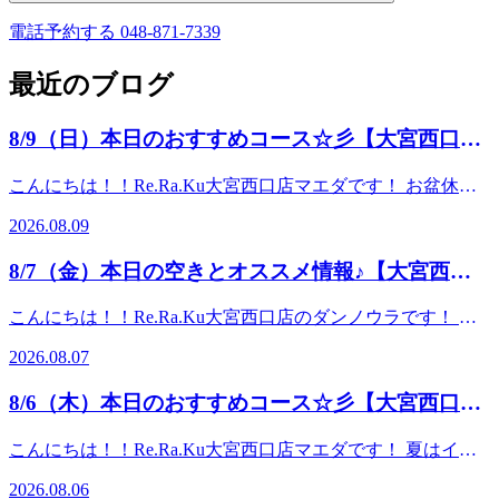
電話予約する
048-871-7339
最近のブログ
8/9（日）本日のおすすめコース☆彡【大宮西口
店】
こんにちは！！Re.Ra.Ku大宮西口店マエダです！ お盆休み
に入られた方も多いのではないでしょうか？なんだか台風が
2026.08.09
近づいてますね…(;'∀') 連休は日々蓄積したお疲れを取るチ
ャンスです！お疲れに合わせコースの組み合わせもご提案さ
8/7（金）本日の空きとオススメ情報♪【大宮西口
せていただきます♪ぜひお気軽にご相談くださいませ(/・
店】
ω・)/皆さまのご来店心よりお待ちしております！ ～本日の
こんにちは！！Re.Ra.Ku大宮西口店のダンノウラです！ 涼
オススメコース～★リラク系ボディケア★肩甲骨にポイント
しい後の・・・暑さに負けず！！ヘッドスパとフットケアで
をおいて全身をほぐします。筋肉をほぐすための［押す・揉
2026.08.07
足元から老廃物を抜いていきましょう！ 平日はご予約も取
む］という手技だけでなく、ストレッチによる［伸ばす］動
りやすくなっております。夏本場もお身体循環させて整えて
作を加えることで、深部の筋肉までほぐします。 30分
8/6（木）本日のおすすめコース☆彡【大宮西口
いきましょう～♪ 本日も皆さまのお越しを心よりお待ちして
¥4,400 (税込)60分 ¥7,700 (税込)90分 ¥11,000 (税
店】
おります♪ ♪ 8月7日（金）の空き情報♪【10時00分時
込) （※10分単位で延長
こんにちは！！Re.Ra.Ku大宮西口店マエダです！ 夏はイベ
点】 10：00～21：00（最終受付20：30迄） ～～～～今日の
可） ★爽快ヘッドスパ★【夏限定】-5℃の香りを選べる炭酸
ントが盛り沢山ですね！お祭りやフェス、海やプールなどな
おすすめコース～～～～★オイルフットケア★アロマオイル
2026.08.06
泡を使い頭部をほぐします♪爽快ヘッドスパで暑い夏を乗り
ど…移動や長距離の歩きで足が疲れていませんか？ フット