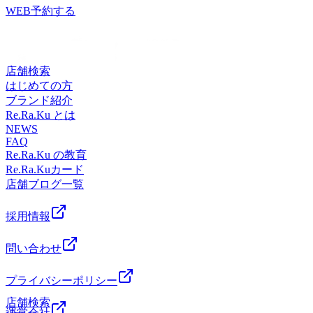
り （※10分単位で延長可） ★爽快ヘッドスパ
甲骨ストレッチ】と【股関節ストレッチ】を取り入れたリラ
迄） ～～～～今日のおすすめコース～～～～★オイルフッ
WEB予約する
ィケア！！ Re.Ra.Ku大宮西口店 ☆大宮駅から徒歩1分☆ ≪
★【夏季限定】-5℃の香りを選べる炭酸泡を使い頭部をほぐ
ク系ボディケア！！ Re.Ra.Ku大宮西口店 ☆大宮駅から徒
トケア★アロマオイルを使用して足全体をほぐします。足裏
住所≫ 〒330-0854 埼玉県さいたま市大宮区桜木町2-
します♪爽快ヘッドスパで暑い夏を乗り切りましょう！ ☆こ
歩1分☆ ≪住所≫ 〒330-0854 埼玉県さいたま市大宮
にある反射躯を刺激することで、血行促進の効果や内臓系の
3 DOMショッピングセンターPART1 地下1階≪電話番
んな方におすすめ☆・頭の重さ・目・首のお疲れでお悩みの
区桜木町2-3 DOMショッピングセンターPART1 地下1
活性化が期待できます。 30分 ¥4,510 (税込) 足裏40分
号≫ 048-871-7339≪営業時間≫10:00～21:00
方・ひんやり泡で頭皮にスッキリ感を味わいたい方・パチパ
階≪電話番号≫ 048-871-7339≪営業時間≫10:00～21:00
¥5,830 (税込) 足裏・ふくらはぎ60分 ¥8,470 (税込) 足
店舗検索
チ音でリラックスしたい方 10分 ￥1,650 (税込)20分
裏・ふくらはぎ・膝周り （※10分単位で延長
はじめての方
￥3,190 (税込) ※メインのコースと併用してご予約ください
可） ★爽快ヘッドスパ★【夏季限定】-5℃の香りを選べる炭
ブランド紹介
（単品利用不可） ☆-------------------------------------------------☆お
酸泡を使い頭部をほぐします♪爽快ヘッドスパで暑い夏を乗
Re.Ra.Ku とは
二人様の場合はお電話いただくとスムーズにご案内できま
り切りましょう！ ☆こんな方におすすめ☆・頭の重さ・
NEWS
す！☆-------------------------------------------------☆リラクゼーショ
FAQ
目・首のお疲れでお悩みの方・ひんやり泡で頭皮にスッキリ
ンファンに大人気！！【肩甲骨ストレッチ】と【股関節スト
Re.Ra.Ku の教育
感を味わいたい方・パチパチ音でリラックスしたい方 10
レッチ】を取り入れたリラク系ボディケア！！ Re.Ra.Ku大
Re.Ra.Kuカード
分 ￥1,650 (税込)20分 ￥3,190 (税込) ※メインのコースと
宮西口店 ☆大宮駅から徒歩1分☆ ≪住所≫ 〒330-
店舗ブログ一覧
併用してご予約ください（単品利用不可） ☆--------------------
0854 埼玉県さいたま市大宮区桜木町2-3 DOMショッ
-----------------------------☆お二人様の場合はお電話いただくと
ピングセンターPART1 地下1階≪電話番号≫ 048-871-
スムーズにご案内できます！☆-----------------------------------------
採用情報
7339≪営業時間≫10:00～21:00
--------☆リラクゼーションファンに大人気！！【肩甲骨スト
レッチ】と【股関節ストレッチ】を取り入れたリラク系ボデ
問い合わせ
ィケア！！ Re.Ra.Ku大宮西口店 ☆大宮駅から徒歩1分☆ ≪
住所≫ 〒330-0854 埼玉県さいたま市大宮区桜木町2-
プライバシーポリシー
3 DOMショッピングセンターPART1 地下1階≪電話番
店舗検索
号≫ 048-871-7339≪営業時間≫10:00～21:00
運営会社