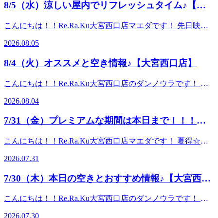
ることで、血行促進の効果や内臓系の活性化が期待できま
8/5（水）涼しい屋内でリフレッシュタイム♪【大
首のお疲れでお悩みの方・ひんやり泡で頭皮にスッキリ感を
まのご来店心よりお待ちしております！ ～本日のオススメ
す。 30分 ¥4,510 (税込) 足裏40分 ¥5,830 (税込) 足裏・
味わいたい方・パチパチ音でリラックスしたい方 10分
宮西口店】
コース～★オイルフットケア★アロマオイルを使用して足全
ふくらはぎ60分 ¥8,470 (税込) 足裏・ふくらはぎ・膝周
こんにちは！！Re.Ra.Ku大宮西口店マエダです！ 先日映画
￥1,650 (税込)20分 ￥3,190 (税込) ※メインのコースと併用
体をほぐします。足裏にある反射躯を刺激することで、血行
り （※10分単位で延長可） ★爽快ヘッドスパ
「ちいかわ」を観に行ってきました♪小さくて可愛い生き物
してご予約ください（単品利用不可） ☆---------------------------
促進の効果や内臓系の活性化が期待できます。 30分 ¥4,510
2026.08.05
★【夏季限定】-5℃の香りを選べる炭酸泡を使い頭部をほぐ
たちが置かれた世知辛い世界観になんとも言えない感情が…
----------------------☆お二人様の場合はお電話いただくとスムー
(税込) 足裏40分 ¥5,830 (税込) 足裏・ふくらはぎ60分
します♪爽快ヘッドスパで暑い夏を乗り切りましょう！ ☆こ
(;'∀')私はいつも頑張り屋さんなシーサーさんが推しで
ズにご案内できます！☆-------------------------------------------------
¥8,470 (税込) 足裏・ふくらはぎ・膝周り （※10分
8/4（火）オススメと空き情報♪【大宮西口店】
んな方におすすめ☆・頭の重さ・目・首のお疲れでお悩みの
す！ 暑い夏は適度に屋内でリフレッシュしたいですね！平
☆マッサージファンに大人気！！【肩甲骨ストレッチ】と
単位で延長可） ★爽快ヘッドスパ★【夏限定】-5℃の香りを
方・ひんやり泡で頭皮にスッキリ感を味わいたい方・パチパ
日は予約の枠も狙い目です(/・ω・)/皆さまのご来店心よりお
【股関節ストレッチ】を取り入れたリラク系ボディケ
選べる炭酸泡を使い頭部をほぐします♪ ☆こんな方におすす
こんにちは！！Re.Ra.Ku大宮西口店のダンノウラです！ 暑
チ音でリラックスしたい方 10分 ￥1,650 (税込)20分
待ちしております♪ ～本日のオススメコース～★リラク系ボ
ア！！ Re.Ra.Ku大宮西口店 ☆大宮駅から徒歩1分☆ ≪住所
め☆・頭の重さ・目・首のお疲れでお悩みの方・ひんやり泡
さが幾分楽に感じますね・・・フットケアで足元から老廃物
￥3,190 (税込) ※メインのコースと併用してご予約ください
ディケア★肩甲骨にポイントをおいて全身をほぐします。筋
≫ 〒330-0854 埼玉県さいたま市大宮区桜木町2-
2026.08.04
で頭皮にスッキリ感を味わいたい方・パチパチ音でリラック
を抜いていきましょう！ 平日はご予約も取りやすくなって
（単品利用不可） ☆-------------------------------------------------☆お
肉をほぐすための［押す・揉む］という手技だけでなく、ス
3 DOMショッピングセンターPART1 地下1階≪電話番
スしたい方 10分 ￥1,650 (税込)20分 ￥3,190 (税込) ※メイ
おります。夏本場もお身体循環させて整えていきましょう～
二人様の場合はお電話いただくとスムーズにご案内できま
トレッチによる［伸ばす］動作を加えることで、深部の筋肉
号≫ 048-871-7339≪営業時間≫10:00～21:00
7/31（金）プレミアムな期間は本日まで！！！
ンのコースと併用してご予約ください（単品利用不可） ☆-
♪ 本日も皆さまのお越しを心よりお待ちしております♪ ♪ 8月
す！☆-------------------------------------------------☆リラクゼーショ
までほぐします。 30分 ¥4,400 (税込)60分 ¥7,700 (税込)90
------------------------------------------------☆お二人様の場合はお電話
【大宮西口店】
4日（火）の空き情報♪【10時00分時点】 10：00～21：
ンファンに大人気！！【肩甲骨ストレッチ】と【股関節スト
分 ¥11,000 (税込)
こんにちは！！Re.Ra.Ku大宮西口店マエダです！ 夏得☆サ
いただくとスムーズにご案内できます！☆-------------------------
00（最終受付20：30迄） ～～～～今日のおすすめコース～
レッチ】を取り入れたリラク系ボディケア！！ Re.Ra.Ku大
（※10分単位で延長可） ★爽快ヘッドスパ★【夏限定】-5℃
マーチャージキャンペーン☆プレミアム対象期間は本日31日
------------------------☆マッサージファンに大人気！！【肩甲骨
～～～★オイルフットケア★アロマオイルを使用して足全体
宮西口店 ☆大宮駅から徒歩1分☆ ≪住所≫ 〒330-
2026.07.31
の香りを選べる炭酸泡を使い頭部をほぐします♪爽快ヘッド
まで！！お一人様一回限りの大変お得なキャンペーンとなっ
ストレッチ】と【股関節ストレッチ】を取り入れたリラク系
をほぐします。足裏にある反射躯を刺激することで、血行促
0854 埼玉県さいたま市大宮区桜木町2-3 DOMショッ
スパで暑い夏を乗り切りましょう！ ☆こんな方におすすめ
ております(/・ω・)/ 定期的なメンテナンスの心強い味方♪こ
ボディケア！！ Re.Ra.Ku大宮西口店 ☆大宮駅から徒歩1分
進の効果や内臓系の活性化が期待できます。 30分 ¥4,510
ピングセンターPART1 地下1階≪電話番号≫ 048-871-
7/30（木）本日の空きとおすすめ情報♪【大宮西口
☆・頭の重さ・目・首のお疲れでお悩みの方・ひんやり泡で
の機会にぜひぜひご参加くださいませ！ ～本日のオススメ
☆ ≪住所≫ 〒330-0854 埼玉県さいたま市大宮区桜
(税込) 足裏40分 ¥5,830 (税込) 足裏・ふくらはぎ60分
7339≪営業時間≫10:00～21:00
頭皮にスッキリ感を味わいたい方・パチパチ音でリラックス
店】
コース～★リラク系ボディケア★肩甲骨にポイントをおいて
木町2-3 DOMショッピングセンターPART1 地下1階≪
¥8,470 (税込) 足裏・ふくらはぎ・膝周り （※10分
こんにちは！！Re.Ra.Ku大宮西口店のダンノウラです！ 蒸
したい方 10分 ￥1,650 (税込)20分 ￥3,190 (税込) ※メイン
全身をほぐします。筋肉をほぐすための［押す・揉む］とい
電話番号≫ 048-871-7339≪営業時間≫10:00～21:00
単位で延長可） ★爽快ヘッドスパ★【夏季限定】-5℃の香り
し暑くなり、体調もイマイチだと感じたら、フットケアで足
のコースと併用してご予約ください（単品利用不可） ☆----
う手技だけでなく、ストレッチによる［伸ばす］動作を加え
2026.07.30
を選べる炭酸泡を使い頭部をほぐします♪爽快ヘッドスパで