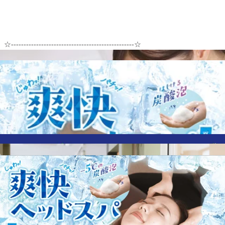
☆-------------------------------------------------☆
お二人様の場合はお電話いただくとスムーズにご案内できます！
☆-------------------------------------------------☆
マッサージファンに大人気！！
【肩甲骨ストレッチ】と【股関節ストレッチ】を取り入れたリラク
系ボディケア！！
Re.Ra.Ku大宮西口店 ☆大宮駅から徒歩1分☆