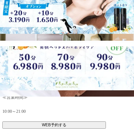
≪住所≫
〒330-0854
埼玉県さいたま市大宮区桜木町2-3
DOMショッピングセンターPART1 地下1階
≪電話番号≫
048-871-7339
≪営業時間≫
10:00～21:00
WEB予約する