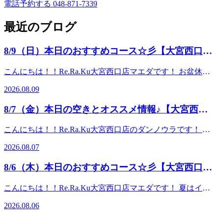
電話予約する
048-871-7339
最近のブログ
8/9（日）本日のおすすめコース☆彡【大宮西口
店】
こんにちは！！Re.Ra.Ku大宮西口店マエダです！ お盆休み
に入られた方も多いのではないでしょうか？なんだか台風が
2026.08.09
近づいてますね…(;'∀') 連休は日々蓄積したお疲れを取るチ
ャンスです！お疲れに合わせコースの組み合わせもご提案さ
8/7（金）本日の空きとオススメ情報♪【大宮西口
せていただきます♪ぜひお気軽にご相談くださいませ(/・
店】
ω・)/皆さまのご来店心よりお待ちしております！ ～本日の
こんにちは！！Re.Ra.Ku大宮西口店のダンノウラです！ 涼
オススメコース～★リラク系ボディケア★肩甲骨にポイント
しい後の・・・暑さに負けず！！ヘッドスパとフットケアで
をおいて全身をほぐします。筋肉をほぐすための［押す・揉
2026.08.07
足元から老廃物を抜いていきましょう！ 平日はご予約も取
む］という手技だけでなく、ストレッチによる［伸ばす］動
りやすくなっております。夏本場もお身体循環させて整えて
作を加えることで、深部の筋肉までほぐします。 30分
8/6（木）本日のおすすめコース☆彡【大宮西口
いきましょう～♪ 本日も皆さまのお越しを心よりお待ちして
¥4,400 (税込)60分 ¥7,700 (税込)90分 ¥11,000 (税
店】
おります♪ ♪ 8月7日（金）の空き情報♪【10時00分時
込) （※10分単位で延長
こんにちは！！Re.Ra.Ku大宮西口店マエダです！ 夏はイベ
点】 10：00～21：00（最終受付20：30迄） ～～～～今日の
可） ★爽快ヘッドスパ★【夏限定】-5℃の香りを選べる炭酸
ントが盛り沢山ですね！お祭りやフェス、海やプールなどな
おすすめコース～～～～★オイルフットケア★アロマオイル
2026.08.06
泡を使い頭部をほぐします♪爽快ヘッドスパで暑い夏を乗り
ど…移動や長距離の歩きで足が疲れていませんか？ フット
を使用して足全体をほぐします。足裏にある反射躯を刺激す
切りましょう！ ☆こんな方におすすめ☆・頭の重さ・目・
ケアで身体に溜まったお疲れを流しに来てくださいね♪皆さ