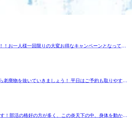
☆こんな方におすすめ☆・頭の重さ・目・首のお疲れでお悩み
90 (税込) ※メインのコースと併用してご予約ください（単品利
抜いていきましょう！ 平日はご予約も取りやすくなっておりま
----------------------------------☆マッサージファンに大人気！！
報♪【10時00分時点】 10：00～21：00（最終受付20：
歩1分☆ ≪住所≫ 〒330-0854 埼玉県さいたま市大宮区
にある反射躯を刺激することで、血行促進の効果や内臓系の活
 足裏・ふくらはぎ・膝周り （※10分単位で延長可） ★爽快ヘッド
こんな方におすすめ☆・頭の重さ・目・首のお疲れでお悩みの
0 (税込) ※メインのコースと併用してご予約ください（単品利用
まで！！お一人様一回限りの大変お得なキャンペーンとなってお
---------------------------------☆リラクゼーションファンに大人
ス～★リラク系ボディケア★肩甲骨にポイントをおいて全身をほぐ
から徒歩1分☆ ≪住所≫ 〒330-0854 埼玉県さいたま市
します。 30分 ¥4,400 (税込)60分 ¥7,700
りを選べる炭酸泡を使い頭部をほぐします♪爽快ヘッドス
スッキリ感を味わいたい方・パチパチ音でリラックスしたい
-------------------------☆お二人様の場合はお電話いただくとス
から老廃物を抜いていきましょう！ 平日はご予約も取りやすく
甲骨ストレッチ】と【股関節ストレッチ】を取り入れたリラク系ボディケ
日（木）の空き情報♪【10時00分時点】 10：00～15：
 DOMショッピングセンターPART1 地下1階≪電話番号≫
ア★アロマオイルを使用して足全体をほぐします。足裏にある反射躯
裏・ふくらはぎ60分 ¥8,470 (税込) 足裏・ふくらはぎ・膝周
快ヘッドスパで暑い夏を乗り切りましょう！ ☆こんな方にお
分 ￥1,650 (税込)20分 ￥3,190 (税込) ※メイ
けます！部活の格好の方が多く、この炎天下の中、身体を動かし
スムーズにご案内できます！☆--------------------------------
今年は体力づくりに勤めたいと思います！！笑 本日も皆さまの
ディケア！！ Re.Ra.Ku大宮西口店 ☆大宮駅から徒歩1分
酸泡を使い頭部をほぐします♪爽快ヘッドスパで暑い夏を乗り切
-871-7339≪営業時間≫10:00～21:00