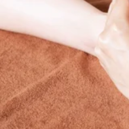
≪住所≫
〒330-0854
埼玉県さいたま市大宮区桜木町2-3
DOMショッピングセンターPART1 地下1階
≪電話番号≫
048-871-7339
≪営業時間≫
10:00～21:00
電話予約する
048-871-7339