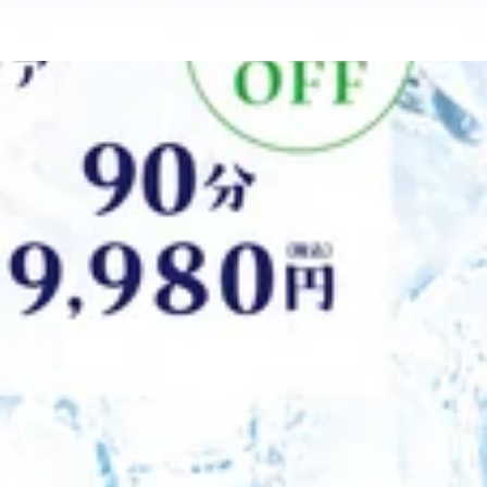
元から老廃物を抜いていきましょう！ 平日はご予約も取りやす
7日（金）の空き情報♪【10時00分時点】 10：00～21：
ほぐします。足裏にある反射躯を刺激することで、血行促進の
,470 (税込) 足裏・ふくらはぎ・膝周り （※10分単位で延長
切りましょう！ ☆こんな方におすすめ☆・頭の重さ・目・首の
0分 ￥3,190 (税込) ※メインのコースと併用してご予約く
…移動や長距離の歩きで足が疲れていませんか？ フットケアで
-----------------------------------------☆リラクゼーショ
オイルフットケア★アロマオイルを使用して足全体をほぐしま
口店 ☆大宮駅から徒歩1分☆ ≪住所≫ 〒330-0854 埼
830 (税込) 足裏・ふくらはぎ60分 ¥8,470 (税込) 足
00～21:00
部をほぐします♪ ☆こんな方におすすめ☆・頭の重さ・目・
)20分 ￥3,190 (税込) ※メインのコースと併用してご予
-------------------------------------------☆マッサージ
置かれた世知辛い世界観になんとも言えない感情が…(;'∀')私
店 ☆大宮駅から徒歩1分☆ ≪住所≫ 〒330-0854 埼玉
です(/・ω・)/皆さまのご来店心よりお待ちしております
～21:00
押す・揉む］という手技だけでなく、ストレッチによる［伸ば
¥11,000 (税込) （※10分単位で延長可） ★爽快ヘ