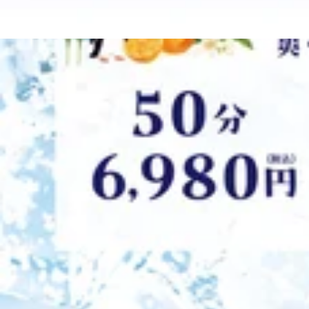
最近のブログ
8/7（金）本日の空きとオススメ情報♪【大宮西口店
こんにちは！！Re.Ra.Ku大宮西口店のダンノウラです！
くなっております。夏本場もお身体循環させて整えていきましょう～
2026.08.07
00（最終受付20：30迄） ～～～～今日のおすすめコー
効果や内臓系の活性化が期待できます。 30分 ¥4,510 (税込
8/6（木）本日のおすすめコース☆彡【大宮西口店
可） ★爽快ヘッドスパ★【夏季限定】-5℃の香りを選べる
お疲れでお悩みの方・ひんやり泡で頭皮にスッキリ感を味わいたい方
こんにちは！！Re.Ra.Ku大宮西口店マエダです！ 夏は
ださい（単品利用不可） ☆-------------------------------------
身体に溜まったお疲れを流しに来てくださいね♪皆さまのご
ンファンに大人気！！【肩甲骨ストレッチ】と【股関節ストレッチ
2026.08.06
す。足裏にある反射躯を刺激することで、血行促進の効果や内臓系の活性化
玉県さいたま市大宮区桜木町2-3 DOMショッピングセンターPAR
裏・ふくらはぎ・膝周り （※10分単位で延長可） ★爽
8/5（水）涼しい屋内でリフレッシュタイム♪【大宮
首のお疲れでお悩みの方・ひんやり泡で頭皮にスッキリ感を味わいた
約ください（単品利用不可） ☆-----------------------------------
こんにちは！！Re.Ra.Ku大宮西口店マエダです！ 先日映
ファンに大人気！！【肩甲骨ストレッチ】と【股関節ストレッチ】
はいつも頑張り屋さんなシーサーさんが推しです！ 暑い夏は
県さいたま市大宮区桜木町2-3 DOMショッピングセンターPART1
2026.08.05
♪ ～本日のオススメコース～★リラク系ボディケア★肩甲
す］動作を加えることで、深部の筋肉までほぐします。 30分
8/4（火）オススメと空き情報♪【大宮西口店】