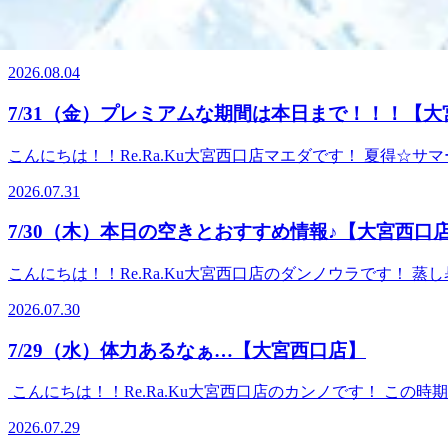
ッドスパ★【夏限定】-5℃の香りを選べる炭酸泡を使い頭部
の方・ひんやり泡で頭皮にスッキリ感を味わいたい方・パチパチ音で
こんにちは！！Re.Ra.Ku大宮西口店のダンノウラです！
用不可） ☆--------------------------------------------
す。夏本場もお身体循環させて整えていきましょう～♪ 本日も皆さ
【肩甲骨ストレッチ】と【股関節ストレッチ】を取り入れたリラク
2026.08.04
30迄） ～～～～今日のおすすめコース～～～～★オイルフ
桜木町2-3 DOMショッピングセンターPART1 地下1階≪電話番号
性化が期待できます。 30分 ¥4,510 (税込) 足裏40分 
7/31（金）プレミアムな期間は本日まで！！！【
スパ★【夏季限定】-5℃の香りを選べる炭酸泡を使い頭部を
方・ひんやり泡で頭皮にスッキリ感を味わいたい方・パチパチ音でリ
こんにちは！！Re.Ra.Ku大宮西口店マエダです！ 夏得
不可） ☆---------------------------------------------
ります(/・ω・)/ 定期的なメンテナンスの心強い味方♪こ
気！！【肩甲骨ストレッチ】と【股関節ストレッチ】を取り入れた
2026.07.31
します。筋肉をほぐすための［押す・揉む］という手技だけでなく、
大宮区桜木町2-3 DOMショッピングセンターPART1 地下1階≪
(税込)90分 ¥11,000 (税込) （※10分
7/30（木）本日の空きとおすすめ情報♪【大宮西口
パで暑い夏を乗り切りましょう！ ☆こんな方におすすめ☆
方 10分 ￥1,650 (税込)20分 ￥3,190 (税込) ※メインのコースと併
こんにちは！！Re.Ra.Ku大宮西口店のダンノウラです！
ムーズにご案内できます！☆--------------------------
なっております。夏本場もお身体循環させて整えていきましょう～♪
ア！！ Re.Ra.Ku大宮西口店 ☆大宮駅から徒歩1分☆ 
2026.07.30
0012：00～14：3014：00～21：00（最終受付20
048-871-7339≪営業時間≫10:00～21:00
を刺激することで、血行促進の効果や内臓系の活性化が期待できます。 3
7/29（水）体力あるなぁ…【大宮西口店】
り （※10分単位で延長可） ★爽快ヘッドスパ★【夏季
すすめ☆・頭の重さ・目・首のお疲れでお悩みの方・ひんやり泡で頭
こんにちは！！Re.Ra.Ku大宮西口店のカンノです！ こ
ンのコースと併用してご予約ください（単品利用不可） ☆-------------------
てると思うと体力の違いを見せつけられます…(;^ω^)ノ 
-----------------☆リラクゼーションファンに大人気
2026.07.29
お越しを心よりお待ちしております♪ ～本日のオススメコー
☆ ≪住所≫ 〒330-0854 埼玉県さいたま市大宮区桜木町2-