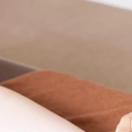
30分 ¥4,510 (税込) 足裏
40分 ¥5,830 (税込) 足裏・ふくらはぎ
60分 ¥8,470 (税込) 足裏・ふくらはぎ・膝周り （※1
☆-------------------------------------------------☆
お二人様の場合はお電話いただくとスムーズにご案内できます！
☆-------------------------------------------------☆
リラクゼーションファンに大人気！！
【肩甲骨ストレッチ】と【股関節ストレッチ】を取り入れたリラ
Re.Ra.Ku大宮西口店 ☆大宮駅から徒歩1分☆