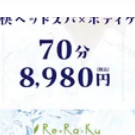
】
 涼しい後の・・・暑さに負けず！！ヘッドスパとフットケアで足
♪ 本日も皆さまのお越しを心よりお待ちしております♪ ♪ 8月
ス～～～～★オイルフットケア★アロマオイルを使用して足全体を
) 足裏40分 ¥5,830 (税込) 足裏・ふくらはぎ60分 ¥8
】
炭酸泡を使い頭部をほぐします♪爽快ヘッドスパで暑い夏を乗り
・パチパチ音でリラックスしたい方 10分 ￥1,650 (税込)2
イベントが盛り沢山ですね！お祭りやフェス、海やプールなどなど
------------☆お二人様の場合はお電話いただくとスムーズにご案内できます！☆--------
来店心よりお待ちしております！ ～本日のオススメコース～★
】を取り入れたリラク系ボディケア！！ Re.Ra.Ku大宮西
が期待できます。 30分 ¥4,510 (税込) 足裏40分 ¥5,
T1 地下1階≪電話番号≫ 048-871-7339≪営業時間≫10:
快ヘッドスパ★【夏限定】-5℃の香りを選べる炭酸泡を使い頭
西口店】
い方・パチパチ音でリラックスしたい方 10分 ￥1,650 (税込
--------------☆お二人様の場合はお電話いただくとスムーズにご案内できます！☆------
画「ちいかわ」を観に行ってきました♪小さくて可愛い生き物たちが
を取り入れたリラク系ボディケア！！ Re.Ra.Ku大宮西口
適度に屋内でリフレッシュしたいですね！平日は予約の枠も狙い目
 地下1階≪電話番号≫ 048-871-7339≪営業時間≫10:00
骨にポイントをおいて全身をほぐします。筋肉をほぐすための［
 ¥4,400 (税込)60分 ¥7,700 (税込)90分 