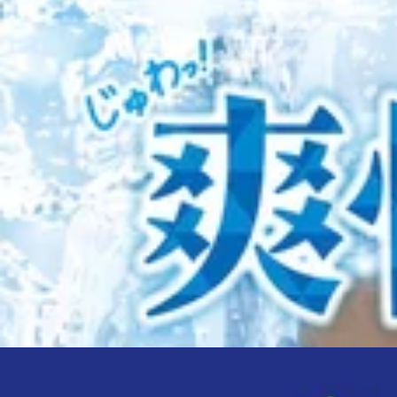
肩甲骨にポイントをおいて全身をほぐします。筋肉をほぐすため
30分 ¥4,400 (税込)
60分 ¥7,700 (税込)
90分 ¥11,000 (税込) （※10分単
★オイルフットケア★
アロマオイルを使用して足全体をほぐします。
足裏にある反射躯を刺激することで、血行促進の効果や内臓系の