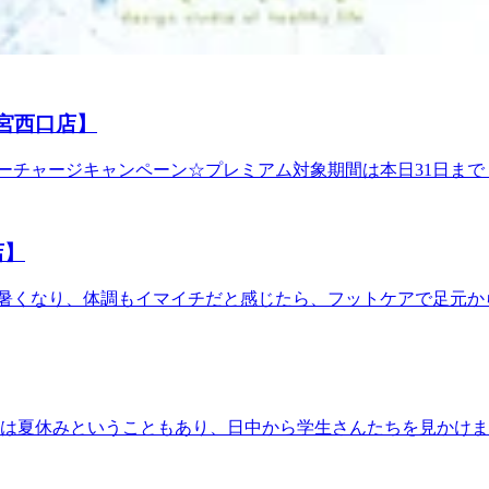
をほぐします♪爽快ヘッドスパで暑い夏を乗り切りましょう！ 
リラックスしたい方 10分 ￥1,650 (税込)20分 ￥3,1
 暑さが幾分楽に感じますね・・・フットケアで足元から老廃物を
-----☆お二人様の場合はお電話いただくとスムーズにご案内できます！☆---------------
まのお越しを心よりお待ちしております♪ ♪ 8月4日（火）の空き情
系ボディケア！！ Re.Ra.Ku大宮西口店 ☆大宮駅から徒
ットケア★アロマオイルを使用して足全体をほぐします。足裏
≫ 048-871-7339≪営業時間≫10:00～21:00
¥5,830 (税込) 足裏・ふくらはぎ60分 ¥8,470 (税込)
大宮西口店】
ほぐします♪爽快ヘッドスパで暑い夏を乗り切りましょう！ ☆
ラックスしたい方 10分 ￥1,650 (税込)20分 ￥3,19
☆サマーチャージキャンペーン☆プレミアム対象期間は本日31日
----☆お二人様の場合はお電話いただくとスムーズにご案内できます！☆----------------
の機会にぜひぜひご参加くださいませ！ ～本日のオススメコー
リラク系ボディケア！！ Re.Ra.Ku大宮西口店 ☆大宮駅
ストレッチによる［伸ばす］動作を加えることで、深部の筋肉までほぐ
電話番号≫ 048-871-7339≪営業時間≫10:00～21:00
単位で延長可） ★爽快ヘッドスパ★【夏限定】-5℃の香
店】
・頭の重さ・目・首のお疲れでお悩みの方・ひんやり泡で頭皮に
用してご予約ください（単品利用不可） ☆------------------------
 蒸し暑くなり、体調もイマイチだと感じたら、フットケアで足元
-----------------------☆マッサージファンに大人気！！【肩
 本日も皆さまのお越しを心よりお待ちしております♪ ♪ 7月30
≪住所≫ 〒330-0854 埼玉県さいたま市大宮区桜木町2-3
：30迄） ～～～～今日のおすすめコース～～～～★オイルフットケ
0分 ¥4,510 (税込) 足裏40分 ¥5,830 (税込) 足
限定】-5℃の香りを選べる炭酸泡を使い頭部をほぐします♪爽
皮にスッキリ感を味わいたい方・パチパチ音でリラックスしたい方 10
の時期は夏休みということもあり、日中から学生さんたちを見か
------------------------------☆お二人様の場合はお電話いただくと
私は毎年夏バテをしているので、この間購入したエアロバイクで
！！【肩甲骨ストレッチ】と【股関節ストレッチ】を取り入れたリラク系ボ
ス～ ★爽快ヘッドスパ★【夏季限定】-5℃の香りを選べる炭
3 DOMショッピングセンターPART1 地下1階≪電話番号≫ 048