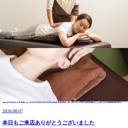
マギワ・キンジョウが出勤しております。11：30からご案内
時30分～ご案内できます。皆様のご来店を心よりお待ちして
できるお時間がございます！ご予約お待ちしております。※
2026.08.08
おります。『肩甲骨ストレッチ＆骨盤ストレッチ』をとり入
ご予約状況はその都度変化致しますのでご注意くださ
れた整体ファンからも人気のリラク系ボディケア♪ ＃東急大
い。．．．★。☆。★。☆。★。☆。★。☆。★。☆。★。
8/8（土）本日の空き情報☆Re.Ra.Ku尾山台店
井町線 ＃尾山台 ＃整体・マッサージファンにも大人気 ＃肩
☆。★．．．『肩甲骨ストレッチ＆骨盤ストレッチ』をとり
こり・腰痛 ＃骨盤ストレッチ ＃ストレッチ ＃世田谷＃二子
入れた整体ファンからも人気のリラク系ボディケア♪マッサ
こんにちは！Re.Ra.Ku尾山台店です。今日からお盆休みの連
玉川＃自由が丘＃等々力
ージとは違うボディケアで、お身体リフレッシュ
休の方も多いでしょうか？日射しもあってとてもいいお天気
2026.08.08
♪Re.Ra.Ku 尾山台店＃東急大井町線＃尾山台＃整体・マッサ
です！暑さ対策をして楽しんでくださいね☆Re.Ra.Ku尾山台
ージファンにも大人気＃肩こり・腰痛＃骨盤ストレッチ＃ス
店では笑顔で皆様をお待ちしています！ ★。☆。★。☆。
本日もご来店ありがとうございました☆明日のご
トレッチ＃リフレクソロジー＃PayPay
★。☆。★。☆。★。☆。★。☆。★．．．【本日の空き情
案内☆
報】本日はナカダ・ソガ・ツカサ・キンジョウが出勤してお
本日もたくさんのご来店ありがとうございました。明日は１
ります。１3：30からご案内できるお時間がございます！ご
２時５０分～ご案内できます。皆様のご来店を心よりお待ち
予約お待ちしております。※ご予約状況はその都度変化致し
2026.08.07
しております。『肩甲骨ストレッチ＆骨盤ストレッチ』をと
ますのでご注意ください。．．．★。☆。★。☆。★。☆。
り入れた整体ファンからも人気のリラク系ボディケア♪ ＃東
★。☆。★。☆。★。☆。★．．．『肩甲骨ストレッチ＆骨
8/7（金）本日の空き情報☆Re.Ra.Ku尾山台店
急大井町線 ＃尾山台 ＃整体・マッサージファンにも大人
盤ストレッチ』をとり入れた整体ファンからも人気のリラク
気 ＃肩こり・腰痛 ＃骨盤ストレッチ ＃ストレッチ ＃世田谷
系ボディケア♪マッサージとは違うボディケアで、お身体リ
こんにちは！Re.Ra.Ku尾山台店です。本日は、少し風は吹い
＃二子玉川＃自由が丘＃等々力
フレッシュ♪Re.Ra.Ku 尾山台店＃東急大井町線＃尾山台＃整
ていますがカラッとした天気で気持ちいですね♪お散歩のつ
2026.08.07
体・マッサージファンにも大人気＃肩こり・腰痛＃骨盤スト
いでにお立ち寄りください！今日も笑顔で皆さまのご来店を
レッチ＃ストレッチ＃リフレクソロジー＃PayPay
お待ちしております＾＾♪★。☆。★。☆。★。☆。★。
本日もご来店ありがとうございました
☆。★。☆。★。☆。★．．．【本日の空き情報】本日はソ