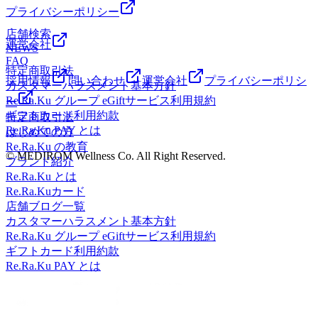
プライバシーポリシー
店舗検索
運営会社
NEWS
FAQ
特定商取引法
採用情報
問い合わせ
運営会社
プライバシーポリシ
カスタマーハラスメント基本方針
Re.Ra.Ku グループ eGiftサービス利用規約
ー
ギフトカード利用約款
特定商取引法
Re.Ra.Ku PAY とは
はじめての方
Re.Ra.Ku の教育
© MEDIROM Wellness Co. All Right Reserved.
ブランド紹介
Re.Ra.Ku とは
Re.Ra.Kuカード
店舗ブログ一覧
カスタマーハラスメント基本方針
Re.Ra.Ku グループ eGiftサービス利用規約
ギフトカード利用約款
Re.Ra.Ku PAY とは