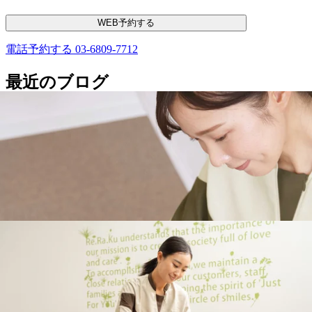
WEB予約する
電話予約する
03-6809-7712
最近のブログ
本日もご来店ありがとうございました。
本日もたくさんのご来店ありがとうございました。明日は11
時30分～ご案内できます。皆様のご来店を心よりお待ちして
2026.08.09
おります。『肩甲骨ストレッチ＆骨盤ストレッチ』をとり入
れた整体ファンからも人気のリラク系ボディケア♪ ＃東急大
8/9（日）本日の空き情報☆Re.Ra.Ku尾山台店
井町線 ＃尾山台 ＃整体・マッサージファンにも大人気 ＃肩
こり・腰痛 ＃骨盤ストレッチ ＃ストレッチ ＃世田谷＃二子
こんにちは！Re.Ra.Ku尾山台店です。8月9日はパクチーの日
玉川＃自由が丘＃等々力
です。暑いとエスニック料理が食べたくなります。夏バテし
2026.08.09
ないように食事はしっかり取って、冷たい物の食べ過ぎには
注意したいですね。Re.Ra.Ku尾山台店では笑顔で皆様をお待
本日もご来店ありがとうございました☆明日のご
ちしています！ ★。☆。★。☆。★。☆。★。☆。★。
案内☆
☆。★。☆。★．．．【本日の空き情報】本日はナカダ・ヤ
本日もたくさんのご来店ありがとうございました。明日は11