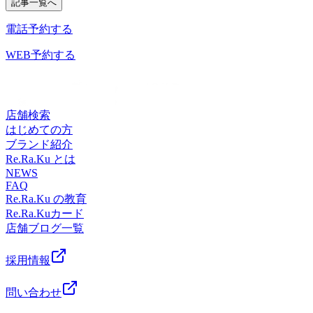
記事一覧へ
るさや不調も多くなりますが、そんな時にはホッと、リラッ
クスしてもませんか？今日も笑顔で皆さまのご来店をお待ち
電話予約する
しております＾＾♪．．．★。☆。★。☆。★。☆。★。
☆。★。☆。★。☆。★．．．【本日の空き情報】本日はナ
WEB予約する
カダ・ツカサが出勤しております。１２：３０ からご案内
できるお時間がございます！ブログ画像ご予約お待ちしてお
ります。※ご予約状況はその都度変化致しますのでご注意く
ださい。．．．★。☆。★。☆。★。☆。★。☆。★。☆。
店舗検索
★。☆。★．．．『肩甲骨ストレッチ＆骨盤ストレッチ』を
はじめての方
とり入れた整体ファンからも人気のリラク系ボディケア♪マ
ブランド紹介
ッサージとは違うボディケアで、お身体リフレッシュ
Re.Ra.Ku とは
♪Re.Ra.Ku 尾山台店＃東急大井町線＃尾山台＃整体・マッサ
NEWS
FAQ
ージファンにも大人気＃肩こり・腰痛＃骨盤ストレッチ＃ス
Re.Ra.Ku の教育
トレッチ＃リフレクソロジー＃PayPay
Re.Ra.Kuカード
店舗ブログ一覧
採用情報
問い合わせ