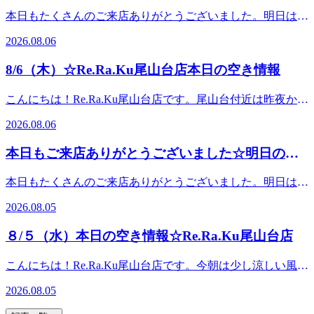
ガ・ツカサ・ナカムラが出勤しております。１4：0０ から
本日もたくさんのご来店ありがとうございました。明日は12
ご案内できるお時間がございます！ご予約お待ちしておりま
時30分～ご案内できます。皆様のご来店を心よりお待ちして
す。※ご予約状況はその都度変化致しますのでご注意くださ
2026.08.06
おります。『肩甲骨ストレッチ＆骨盤ストレッチ』をとり入
い。．．．★。☆。★。☆。★。☆。★。☆。★。☆。★。
れた整体ファンからも人気のリラク系ボディケア♪ ＃東急大
☆。★．．．『肩甲骨ストレッチ＆骨盤ストレッチ』をとり
8/6（木）☆Re.Ra.Ku尾山台店本日の空き情報
井町線 ＃尾山台 ＃整体・マッサージファンにも大人気 ＃肩
入れた整体ファンからも人気のリラク系ボディケア♪マッサ
こり・腰痛 ＃骨盤ストレッチ ＃ストレッチ ＃世田谷＃二子
ージとは違うボディケアで、お身体リフレッシュ
こんにちは！Re.Ra.Ku尾山台店です。尾山台付近は昨夜から
玉川＃自由が丘＃等々力
♪Re.Ra.Ku 尾山台店＃東急大井町線＃尾山台＃整体・マッサ
の雨が上がって今日は蒸し暑くなる予報です。週の後半、あ
2026.08.06
ージファンにも大人気＃肩こり・腰痛＃骨盤ストレッチ＃ス
と一頑張りですね。今日も笑顔で皆さまのご来店をお待ちし
トレッチ＃リフレクソロジー＃PayPay
ております＾＾♪．．．★。☆。★。☆。★。☆。★。☆。
本日もご来店ありがとうございました☆明日のご
★。☆。★。☆。★．．．【本日の空き情報】本日はナカ
案内☆
ダ・ヤマギワ・ナカムラ・が出勤しております。１1：３
本日もたくさんのご来店ありがとうございました。明日は11
０ からご案内できるお時間がございます！ブログ画像ご予
時30分～ご案内できます。皆様のご来店を心よりお待ちして
約お待ちしております。※ご予約状況はその都度変化致しま
2026.08.05
おります。『肩甲骨ストレッチ＆骨盤ストレッチ』をとり入
すのでご注意ください。．．．★。☆。★。☆。★。☆。
れた整体ファンからも人気のリラク系ボディケア♪ ＃東急大
★。☆。★。☆。★。☆。★．．．『肩甲骨ストレッチ＆骨
８/５（水）本日の空き情報☆Re.Ra.Ku尾山台店
井町線 ＃尾山台 ＃整体・マッサージファンにも大人気 ＃肩
盤ストレッチ』をとり入れた整体ファンからも人気のリラク
こり・腰痛 ＃骨盤ストレッチ ＃ストレッチ ＃世田谷＃二子
系ボディケア♪マッサージとは違うボディケアで、お身体リ
こんにちは！Re.Ra.Ku尾山台店です。今朝は少し涼しい風が
玉川＃自由が丘＃等々力
フレッシュ♪Re.Ra.Ku 尾山台店＃東急大井町線＃尾山台＃整
吹いていましたね。大井町線の線路沿いにはススキの穂が揺
2026.08.05
体・マッサージファンにも大人気＃肩こり・腰痛＃骨盤スト
れています。夏はまだまだこれからですが、季節は確実に移
レッチ＃ストレッチ＃リフレクソロジー＃PayPay
り変わっていますね。中と外との寒暖差や蒸し暑さからのだ