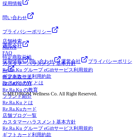
採用情報
問い合わせ
プライバシーポリシー
店舗検索
運営会社
NEWS
FAQ
特定商取引法
採用情報
問い合わせ
運営会社
プライバシーポリシ
カスタマーハラスメント基本方針
Re.Ra.Ku グループ eGiftサービス利用規約
ー
ギフトカード利用約款
特定商取引法
Re.Ra.Ku PAY とは
はじめての方
Re.Ra.Ku の教育
© MEDIROM Wellness Co. All Right Reserved.
ブランド紹介
Re.Ra.Ku とは
Re.Ra.Kuカード
店舗ブログ一覧
カスタマーハラスメント基本方針
Re.Ra.Ku グループ eGiftサービス利用規約
ギフトカード利用約款