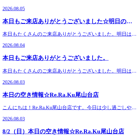
フレッシュ♪Re.Ra.Ku 尾山台店＃東急大井町線＃尾山台＃整
吹いていましたね。大井町線の線路沿いにはススキの穂が揺
2026.08.05
体・マッサージファンにも大人気＃肩こり・腰痛＃骨盤スト
れています。夏はまだまだこれからですが、季節は確実に移
レッチ＃ストレッチ＃リフレクソロジー＃PayPay
り変わっていますね。中と外との寒暖差や蒸し暑さからのだ
本日もご来店ありがとうございました☆明日のご
るさや不調も多くなりますが、そんな時にはホッと、リラッ
案内☆
クスしてもませんか？今日も笑顔で皆さまのご来店をお待ち
本日もたくさんのご来店ありがとうございました。明日は12
しております＾＾♪．．．★。☆。★。☆。★。☆。★。
時30分～ご案内できます。皆様のご来店を心よりお待ちして
☆。★。☆。★。☆。★．．．【本日の空き情報】本日はナ
2026.08.04
おります。『肩甲骨ストレッチ＆骨盤ストレッチ』をとり入
カダ・ツカサが出勤しております。１２：３０ からご案内
れた整体ファンからも人気のリラク系ボディケア♪ ＃東急大
できるお時間がございます！ブログ画像ご予約お待ちしてお
本日もご来店ありがとうございました。
井町線 ＃尾山台 ＃整体・マッサージファンにも大人気 ＃肩
ります。※ご予約状況はその都度変化致しますのでご注意く
こり・腰痛 ＃骨盤ストレッチ ＃ストレッチ ＃世田谷＃二子
ださい。．．．★。☆。★。☆。★。☆。★。☆。★。☆。
本日もたくさんのご来店ありがとうございました。明日は１
玉川＃自由が丘＃等々力
★。☆。★．．．『肩甲骨ストレッチ＆骨盤ストレッチ』を
0時３０分～ご案内できます。皆様のご来店を心よりお待ち
2026.08.03
とり入れた整体ファンからも人気のリラク系ボディケア♪マ
しております。『肩甲骨ストレッチ＆骨盤ストレッチ』をと
ッサージとは違うボディケアで、お身体リフレッシュ
り入れた整体ファンからも人気のリラク系ボディケア♪ ＃東
本日の空き情報☆Re.Ra.Ku尾山台店
♪Re.Ra.Ku 尾山台店＃東急大井町線＃尾山台＃整体・マッサ
急大井町線 ＃尾山台 ＃整体・マッサージファンにも大人
ージファンにも大人気＃肩こり・腰痛＃骨盤ストレッチ＃ス
気 ＃肩こり・腰痛 ＃骨盤ストレッチ ＃ストレッチ ＃世田谷
こんにちは！Re.Ra.Ku尾山台店です。今日は少し過ごしやす
トレッチ＃リフレクソロジー＃PayPay
＃二子玉川＃自由が丘＃等々力
い一日でそうですね。皆さまのご体調はいかがでしょうか？
2026.08.03
だるさやむくみ、疲れが取れないなどなど、この季節もいろ
いろな不調が出てくるとは思います。そんな時にはホッと、
8/2（日）本日の空き情報☆Re.Ra.Ku尾山台店
リラックスしてもませんか？今日も笑顔で皆さまのご来店を