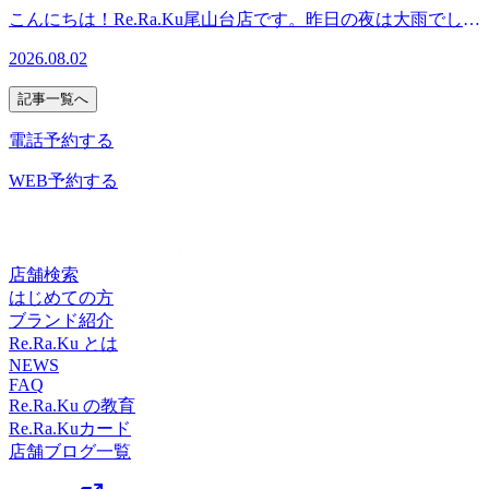
お待ちしております＾＾♪．．．★。☆。★。☆。★。☆。
こんにちは！Re.Ra.Ku尾山台店です。昨日の夜は大雨でした
★。☆。★。☆。★。☆。★．．．【本日の空き情報】本日
ね。南国らしい天気です。こんなに暑い中、お店にいらして
はナカムラ・・ヤマギワが出勤しております。12：20からご
2026.08.02
くださる皆さまに感謝気持ちでいっぱいです！ありがとうご
案内できるお時間がございます！ご予約お待ちしておりま
ざいます(*^^*)土日は込み合う日が多いので、ぜひ早めのご
す。※ご予約状況はその都度変化致しますのでご注意くださ
記事一覧へ
予約をお勧めいたします！お気に入りのスタッフに空きが無
い。．．．★。☆。★。☆。★。☆。★。☆。★。☆。★。
い場合、お電話してみてください。ご案内できる場合がござ
電話予約する
☆。★．．．『肩甲骨ストレッチ＆骨盤ストレッチ』をとり
います。元気に夏を乗り切りましょう☆今日も笑顔で皆さま
入れた整体ファンからも人気のリラク系ボディケア♪マッサ
のご来店をお待ちしております＾＾♪ ．．．★。☆。★。
WEB予約する
ージとは違うボディケアで、お身体リフレッシュ
☆。★。☆。★。☆。★。☆。★。☆。★．．．【本日の空
♪Re.Ra.Ku 尾山台店＃東急大井町線＃尾山台＃整体・マッサ
き情報】本日はナカダ・ヤマギワ・ナカムラ・キンジョウが
ージファンにも大人気＃肩こり・腰痛＃骨盤ストレッチ＃ス
出勤しております。15：30からご案内できるお時間がござい
トレッチ＃リフレクソロジー＃PayPay
ます！ご予約お待ちしております。※ご予約状況はその都度
店舗検索
変化致しますのでご注意ください。．．．★。☆。★。☆。
はじめての方
★。☆。★。☆。★。☆。★。☆。★．．．『肩甲骨ストレ
ブランド紹介
ッチ＆骨盤ストレッチ』をとり入れた整体ファンからも人気
Re.Ra.Ku とは
のリラク系ボディケア♪マッサージとは違うボディケアで、
NEWS
FAQ
お身体リフレッシュ♪Re.Ra.Ku 尾山台店＃東急大井町線＃尾
Re.Ra.Ku の教育
山台＃整体・マッサージファンにも大人気＃肩こり・腰痛＃
Re.Ra.Kuカード
骨盤ストレッチ＃ストレッチ＃リフレクソロジー＃PayPay
店舗ブログ一覧