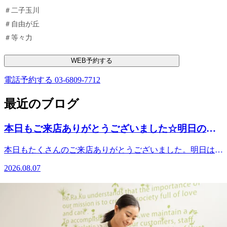
＃二子玉川
＃自由が丘
＃等々力
WEB予約する
電話予約する
03-6809-7712
最近のブログ
本日もご来店ありがとうございました☆明日のご
案内☆
本日もたくさんのご来店ありがとうございました。明日は１
２時５０分～ご案内できます。皆様のご来店を心よりお待ち
2026.08.07
しております。『肩甲骨ストレッチ＆骨盤ストレッチ』をと
り入れた整体ファンからも人気のリラク系ボディケア♪ ＃東
8/7（金）本日の空き情報☆Re.Ra.Ku尾山台店
急大井町線 ＃尾山台 ＃整体・マッサージファンにも大人
気 ＃肩こり・腰痛 ＃骨盤ストレッチ ＃ストレッチ ＃世田谷
こんにちは！Re.Ra.Ku尾山台店です。本日は、少し風は吹い
＃二子玉川＃自由が丘＃等々力
ていますがカラッとした天気で気持ちいですね♪お散歩のつ