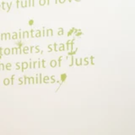
いでにお立ち寄りください！今日も笑顔で皆さまのご来店をお待
・ナカムラが出勤しております。１4：0０ からご案内でき
。☆。★。☆。★。☆。★。☆。★。☆。★。☆。★．．．
で、お身体リフレッシュ♪Re.Ra.Ku 尾山台店＃東急大
Pay
おります。『肩甲骨ストレッチ＆骨盤ストレッチ』をとり入れた
痛 ＃骨盤ストレッチ ＃ストレッチ ＃世田谷＃二子玉川＃自
と一頑張りですね。今日も笑顔で皆さまのご来店をお待ちしてお
ワ・ナカムラ・が出勤しております。１1：３０ からご案内
さい。．．．★。☆。★。☆。★。☆。★。☆。★。☆。★。
うボディケアで、お身体リフレッシュ♪Re.Ra.Ku 尾山
ジー＃PayPay
おります。『肩甲骨ストレッチ＆骨盤ストレッチ』をとり入れた
痛 ＃骨盤ストレッチ ＃ストレッチ ＃世田谷＃二子玉川＃自