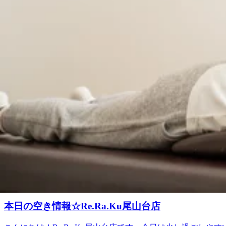
2026.08.05
由が丘＃等々力
８/５（水）本日の空き情報☆Re.Ra.Ku尾山台店
こんにちは！Re.Ra.Ku尾山台店です。今朝は少し涼し
わっていますね。中と外との寒暖差や蒸し暑さからのだるさ
2026.08.05
ます＾＾♪．．．★。☆。★。☆。★。☆。★。☆。★。☆
ございます！ブログ画像ご予約お待ちしております。※ご予
本日もご来店ありがとうございました☆明日のご案
『肩甲骨ストレッチ＆骨盤ストレッチ』をとり入れた整体ファン
井町線＃尾山台＃整体・マッサージファンにも大人気＃肩こり
本日もたくさんのご来店ありがとうございました。明日は12
整体ファンからも人気のリラク系ボディケア♪ ＃東急大井町線
2026.08.04
由が丘＃等々力
本日もご来店ありがとうございました。
本日もたくさんのご来店ありがとうございました。明日は１
れた整体ファンからも人気のリラク系ボディケア♪ ＃東急大井
2026.08.03
＃自由が丘＃等々力
本日の空き情報☆Re.Ra.Ku尾山台店