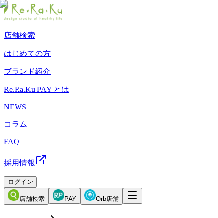
店舗検索
はじめての方
ブランド紹介
Re.Ra.Ku PAY とは
NEWS
コラム
FAQ
採用情報
ログイン
店舗検索
PAY
Orb店舗