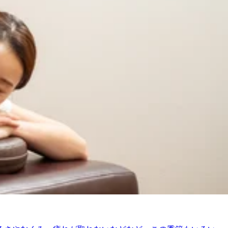
れています。夏はまだまだこれからですが、季節は確実に移り変
てもませんか？今日も笑顔で皆さまのご来店をお待ちしており
が出勤しております。１２：３０ からご案内できるお時間が
。☆。★。☆。★。☆。★。☆。★。☆。★。☆。★．．．
で、お身体リフレッシュ♪Re.Ra.Ku 尾山台店＃東急大
Pay
おります。『肩甲骨ストレッチ＆骨盤ストレッチ』をとり入れた
痛 ＃骨盤ストレッチ ＃ストレッチ ＃世田谷＃二子玉川＃自
ております。『肩甲骨ストレッチ＆骨盤ストレッチ』をとり入
・腰痛 ＃骨盤ストレッチ ＃ストレッチ ＃世田谷＃二子玉川