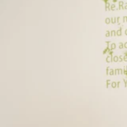
8/7（金）本日の空き情報☆Re.Ra.Ku尾山台店
こんにちは！Re.Ra.Ku尾山台店です。本日は、少し風は
ちしております＾＾♪★。☆。★。☆。★。☆。★。☆。★。
2026.08.07
るお時間がございます！ご予約お待ちしております。※ご予
『肩甲骨ストレッチ＆骨盤ストレッチ』をとり入れた整体ファン
本日もご来店ありがとうございました
井町線＃尾山台＃整体・マッサージファンにも大人気＃肩こり
本日もたくさんのご来店ありがとうございました。明日は12
整体ファンからも人気のリラク系ボディケア♪ ＃東急大井町線
2026.08.06
由が丘＃等々力
8/6（木）☆Re.Ra.Ku尾山台店本日の空き情報
こんにちは！Re.Ra.Ku尾山台店です。尾山台付近は昨
ります＾＾♪．．．★。☆。★。☆。★。☆。★。☆。★。
2026.08.06
できるお時間がございます！ブログ画像ご予約お待ちしてお
☆。★．．．『肩甲骨ストレッチ＆骨盤ストレッチ』をとり入れ
本日もご来店ありがとうございました☆明日のご案
台店＃東急大井町線＃尾山台＃整体・マッサージファンにも大
本日もたくさんのご来店ありがとうございました。明日は11
整体ファンからも人気のリラク系ボディケア♪ ＃東急大井町線