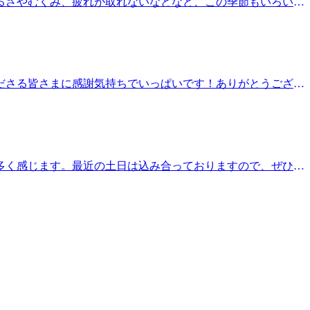
だるさやむくみ、疲れが取れないなどなど、この季節もいろいろ
しております＾＾♪．．．★。☆。★。☆。★。☆。★。☆。
るお時間がございます！ご予約お待ちしております。※ご予約状
甲骨ストレッチ＆骨盤ストレッチ』をとり入れた整体ファンか
町線＃尾山台＃整体・マッサージファンにも大人気＃肩こり・腰
くださる皆さまに感謝気持ちでいっぱいです！ありがとうござい
合、お電話してみてください。ご案内できる場合がございます。
★。☆。★。☆。★。☆。★．．．【本日の空き情報】本日は
待ちしております。※ご予約状況はその都度変化致しますのでご
』をとり入れた整体ファンからも人気のリラク系ボディケア♪
ファンにも大人気＃肩こり・腰痛＃骨盤ストレッチ＃ストレッチ
が多く感じます。最近の土日は込み合っておりますので、ぜひ早
ございます。元気に夏を乗り切りましょう☆今日も笑顔で皆さ
情報】本日はナカダ・ナカムラ・キンジョウが出勤しておりま
でご注意ください。．．．★。☆。★。☆。★。☆。★。☆。
ア♪マッサージとは違うボディケアで、お身体リフレッシュ
ッチ＃リフレクソロジー＃PayPay