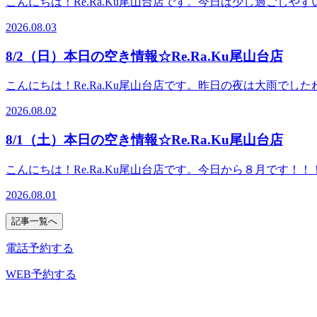
こんにちは！Re.Ra.Ku尾山台店です。今日は少し過ご
な不調が出てくるとは思います。そんな時にはホッと、リラ
2026.08.03
★。☆。★。☆。★．．．【本日の空き情報】本日はナカムラ
況はその都度変化致しますのでご注意ください。．．．★。
8/2（日）本日の空き情報☆Re.Ra.Ku尾山台店
らも人気のリラク系ボディケア♪マッサージとは違うボディケア
痛＃骨盤ストレッチ＃ストレッチ＃リフレクソロジー＃PayPa
こんにちは！Re.Ra.Ku尾山台店です。昨日の夜は大雨
ます(*^^*)土日は込み合う日が多いので、ぜひ早めのご
2026.08.02
元気に夏を乗り切りましょう☆今日も笑顔で皆さまのご来店
ナカダ・ヤマギワ・ナカムラ・キンジョウが出勤しております
8/1（土）本日の空き情報☆Re.Ra.Ku尾山台店
注意ください。．．．★。☆。★。☆。★。☆。★。☆。★
マッサージとは違うボディケアで、お身体リフレッシュ♪Re.
こんにちは！Re.Ra.Ku尾山台店です。今日から８月で
＃リフレクソロジー＃PayPay
めのご予約をお勧めいたします！お気に入りのスタッフに空
2026.08.01
まのご来店をお待ちしております＾＾♪ ．．．★。☆。★
す。17：30からご案内できるお時間がございます！ご予約
記事一覧へ
★。☆。★。☆。★．．．『肩甲骨ストレッチ＆骨盤ストレ
♪Re.Ra.Ku 尾山台店＃東急大井町線＃尾山台＃整体・マ
電話予約する
WEB予約する