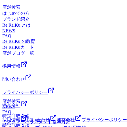
店舗検索
はじめての方
ブランド紹介
Re.Ra.Ku とは
NEWS
FAQ
Re.Ra.Ku の教育
Re.Ra.Kuカード
店舗ブログ一覧
採用情報
問い合わせ
プライバシーポリシー
店舗検索
運営会社
NEWS
FAQ
特定商取引法
採用情報
問い合わせ
運営会社
プライバシーポリシー
カスタマーハラスメント基本方針
特定商取引法