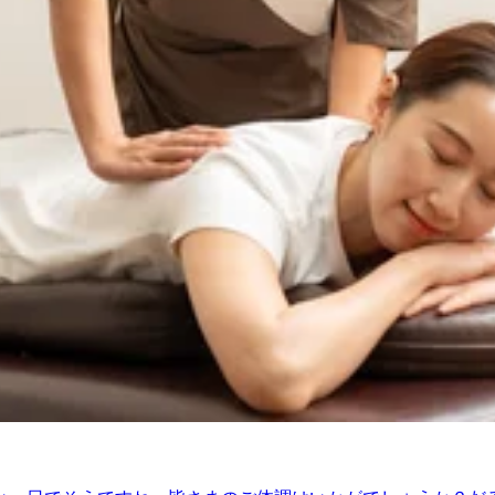
い風が吹いていましたね。大井町線の線路沿いにはススキの穂が揺
や不調も多くなりますが、そんな時にはホッと、リラックスし
。★。☆。★．．．【本日の空き情報】本日はナカダ・ツカサ
約状況はその都度変化致しますのでご注意ください。．．．★
内☆
からも人気のリラク系ボディケア♪マッサージとは違うボディケア
・腰痛＃骨盤ストレッチ＃ストレッチ＃リフレクソロジー＃Pay
時30分～ご案内できます。皆様のご来店を心よりお待ちして
 ＃尾山台 ＃整体・マッサージファンにも大人気 ＃肩こり・腰
0時３０分～ご案内できます。皆様のご来店を心よりお待ちし
町線 ＃尾山台 ＃整体・マッサージファンにも大人気 ＃肩こり