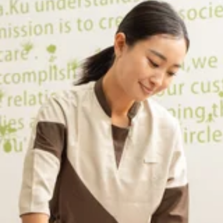
吹いていますがカラッとした天気で気持ちいですね♪お散歩のつ
☆。★。☆。★．．．【本日の空き情報】本日はソガ・ツカサ
約状況はその都度変化致しますのでご注意ください。．．．★
からも人気のリラク系ボディケア♪マッサージとは違うボディケア
・腰痛＃骨盤ストレッチ＃ストレッチ＃リフレクソロジー＃Pay
時30分～ご案内できます。皆様のご来店を心よりお待ちして
 ＃尾山台 ＃整体・マッサージファンにも大人気 ＃肩こり・腰
夜からの雨が上がって今日は蒸し暑くなる予報です。週の後半、あ
☆。★。☆。★．．．【本日の空き情報】本日はナカダ・ヤマギ
ります。※ご予約状況はその都度変化致しますのでご注意くだ
た整体ファンからも人気のリラク系ボディケア♪マッサージとは違
内☆
人気＃肩こり・腰痛＃骨盤ストレッチ＃ストレッチ＃リフレクソロ
時30分～ご案内できます。皆様のご来店を心よりお待ちして
 ＃尾山台 ＃整体・マッサージファンにも大人気 ＃肩こり・腰