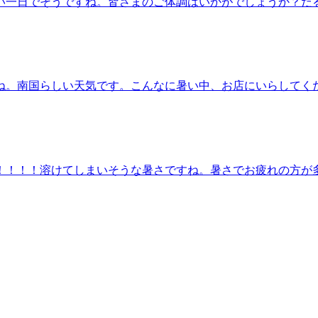
しやすい一日でそうですね。皆さまのご体調はいかがでしょうか？
ックスしてもませんか？今日も笑顔で皆さまのご来店をお待ち
・・ヤマギワが出勤しております。12：20からご案内でき
☆。★。☆。★。☆。★。☆。★。☆。★。☆。★．．．『肩
で、お身体リフレッシュ♪Re.Ra.Ku 尾山台店＃東急大井
y
でしたね。南国らしい天気です。こんなに暑い中、お店にいらして
予約をお勧めいたします！お気に入りのスタッフに空きが無い場
をお待ちしております＾＾♪ ．．．★。☆。★。☆。★。☆。
。15：30からご案内できるお時間がございます！ご予約お
。☆。★。☆。★．．．『肩甲骨ストレッチ＆骨盤ストレッチ
Ra.Ku 尾山台店＃東急大井町線＃尾山台＃整体・マッサージ
す！！！！！！溶けてしまいそうな暑さですね。暑さでお疲れの方
きが無い場合、お電話してみてください。ご案内できる場合が
。☆。★。☆。★。☆。★。☆。★。☆。★．．．【本日の空き
お待ちしております。※ご予約状況はその都度変化致しますの
ッチ』をとり入れた整体ファンからも人気のリラク系ボディケ
ッサージファンにも大人気＃肩こり・腰痛＃骨盤ストレッチ＃ストレ