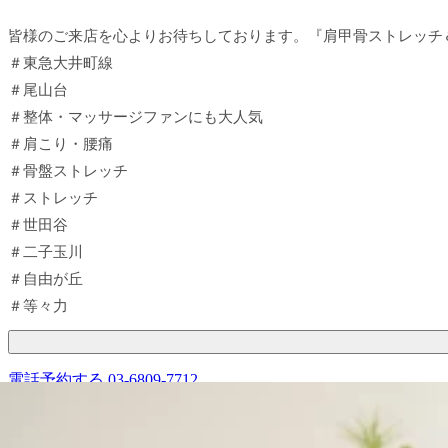
皆様のご来店を心よりお待ちしております。『肩甲骨ストレッチ
＃東急大井町線
＃尾山台
＃整体・マッサージファンにも大人気
＃肩こり・腰痛
＃骨盤ストレッチ
＃ストレッチ
＃世田谷
＃二子玉川
＃自由が丘
＃等々力
電話予約する
03-6809-7712
最近のブログ