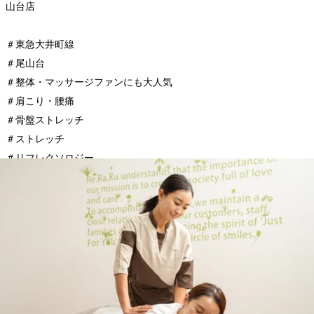
山台店
＃東急大井町線
＃尾山台
＃整体・マッサージファンにも大人気
＃肩こり・腰痛
＃骨盤ストレッチ
＃ストレッチ
＃リフレクソロジー
＃PayPay
WEB予約する
電話予約する
03-6809-7712
最近のブログ
8/8（土）本日の空き情報☆Re.Ra.Ku尾山台店