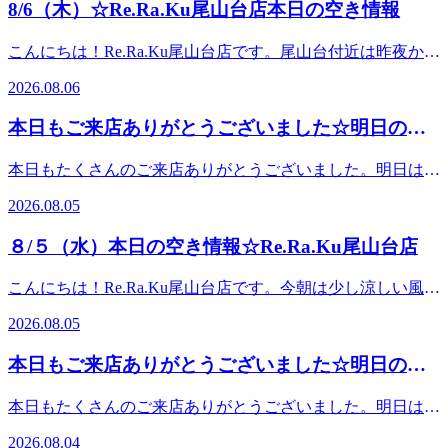
☆。★．．．『肩甲骨ストレッチ＆骨盤ストレッチ』をとり
8/6（木）☆Re.Ra.Ku尾山台店本日の空き情報
井町線 ＃尾山台 ＃整体・マッサージファンにも大人気 ＃肩
入れた整体ファンからも人気のリラク系ボディケア♪マッサ
こり・腰痛 ＃骨盤ストレッチ ＃ストレッチ ＃世田谷＃二子
ージとは違うボディケアで、お身体リフレッシュ
こんにちは！Re.Ra.Ku尾山台店です。尾山台付近は昨夜から
玉川＃自由が丘＃等々力
♪Re.Ra.Ku 尾山台店＃東急大井町線＃尾山台＃整体・マッサ
の雨が上がって今日は蒸し暑くなる予報です。週の後半、あ
2026.08.06
ージファンにも大人気＃肩こり・腰痛＃骨盤ストレッチ＃ス
と一頑張りですね。今日も笑顔で皆さまのご来店をお待ちし
トレッチ＃リフレクソロジー＃PayPay
ております＾＾♪．．．★。☆。★。☆。★。☆。★。☆。
本日もご来店ありがとうございました☆明日のご
★。☆。★。☆。★．．．【本日の空き情報】本日はナカ
案内☆
ダ・ヤマギワ・ナカムラ・が出勤しております。１1：３
本日もたくさんのご来店ありがとうございました。明日は11
０ からご案内できるお時間がございます！ブログ画像ご予
時30分～ご案内できます。皆様のご来店を心よりお待ちして
約お待ちしております。※ご予約状況はその都度変化致しま
2026.08.05
おります。『肩甲骨ストレッチ＆骨盤ストレッチ』をとり入
すのでご注意ください。．．．★。☆。★。☆。★。☆。
れた整体ファンからも人気のリラク系ボディケア♪ ＃東急大
★。☆。★。☆。★。☆。★．．．『肩甲骨ストレッチ＆骨
８/５（水）本日の空き情報☆Re.Ra.Ku尾山台店
井町線 ＃尾山台 ＃整体・マッサージファンにも大人気 ＃肩
盤ストレッチ』をとり入れた整体ファンからも人気のリラク
こり・腰痛 ＃骨盤ストレッチ ＃ストレッチ ＃世田谷＃二子
系ボディケア♪マッサージとは違うボディケアで、お身体リ
こんにちは！Re.Ra.Ku尾山台店です。今朝は少し涼しい風が
玉川＃自由が丘＃等々力
フレッシュ♪Re.Ra.Ku 尾山台店＃東急大井町線＃尾山台＃整
吹いていましたね。大井町線の線路沿いにはススキの穂が揺
2026.08.05
体・マッサージファンにも大人気＃肩こり・腰痛＃骨盤スト
れています。夏はまだまだこれからですが、季節は確実に移
レッチ＃ストレッチ＃リフレクソロジー＃PayPay
り変わっていますね。中と外との寒暖差や蒸し暑さからのだ
本日もご来店ありがとうございました☆明日のご
るさや不調も多くなりますが、そんな時にはホッと、リラッ
案内☆
クスしてもませんか？今日も笑顔で皆さまのご来店をお待ち
本日もたくさんのご来店ありがとうございました。明日は12
しております＾＾♪．．．★。☆。★。☆。★。☆。★。
時30分～ご案内できます。皆様のご来店を心よりお待ちして
☆。★。☆。★。☆。★．．．【本日の空き情報】本日はナ
2026.08.04