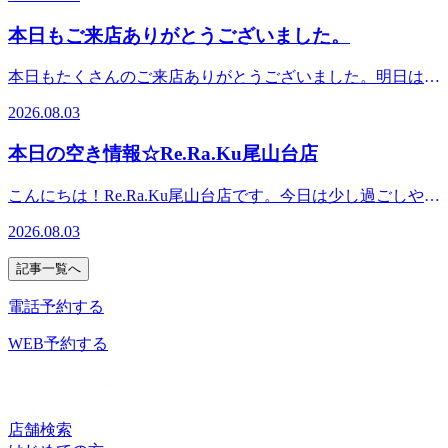
おります。『肩甲骨ストレッチ＆骨盤ストレッチ』をとり入
カダ・ツカサが出勤しております。１２：３０ からご案内
れた整体ファンからも人気のリラク系ボディケア♪ ＃東急大
できるお時間がございます！ブログ画像ご予約お待ちしてお
本日もご来店ありがとうございました。
井町線 ＃尾山台 ＃整体・マッサージファンにも大人気 ＃肩
ります。※ご予約状況はその都度変化致しますのでご注意く
こり・腰痛 ＃骨盤ストレッチ ＃ストレッチ ＃世田谷＃二子
ださい。．．．★。☆。★。☆。★。☆。★。☆。★。☆。
本日もたくさんのご来店ありがとうございました。明日は１
玉川＃自由が丘＃等々力
★。☆。★．．．『肩甲骨ストレッチ＆骨盤ストレッチ』を
0時３０分～ご案内できます。皆様のご来店を心よりお待ち
2026.08.03
とり入れた整体ファンからも人気のリラク系ボディケア♪マ
しております。『肩甲骨ストレッチ＆骨盤ストレッチ』をと
ッサージとは違うボディケアで、お身体リフレッシュ
り入れた整体ファンからも人気のリラク系ボディケア♪ ＃東
本日の空き情報☆Re.Ra.Ku尾山台店
♪Re.Ra.Ku 尾山台店＃東急大井町線＃尾山台＃整体・マッサ
急大井町線 ＃尾山台 ＃整体・マッサージファンにも大人
ージファンにも大人気＃肩こり・腰痛＃骨盤ストレッチ＃ス
気 ＃肩こり・腰痛 ＃骨盤ストレッチ ＃ストレッチ ＃世田谷
こんにちは！Re.Ra.Ku尾山台店です。今日は少し過ごしやす
トレッチ＃リフレクソロジー＃PayPay
＃二子玉川＃自由が丘＃等々力
い一日でそうですね。皆さまのご体調はいかがでしょうか？
2026.08.03
だるさやむくみ、疲れが取れないなどなど、この季節もいろ
いろな不調が出てくるとは思います。そんな時にはホッと、
記事一覧へ
リラックスしてもませんか？今日も笑顔で皆さまのご来店を
お待ちしております＾＾♪．．．★。☆。★。☆。★。☆。
電話予約する
★。☆。★。☆。★。☆。★．．．【本日の空き情報】本日
はナカムラ・・ヤマギワが出勤しております。12：20からご
WEB予約する
案内できるお時間がございます！ご予約お待ちしておりま
す。※ご予約状況はその都度変化致しますのでご注意くださ
い。．．．★。☆。★。☆。★。☆。★。☆。★。☆。★。
☆。★．．．『肩甲骨ストレッチ＆骨盤ストレッチ』をとり
店舗検索
入れた整体ファンからも人気のリラク系ボディケア♪マッサ