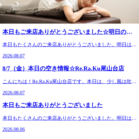
こんにちは！Re.Ra.Ku尾山台店です。今日からお盆休みの連
休の方も多いでしょうか？日射しもあってとてもいいお天気
2026.08.08
です！暑さ対策をして楽しんでくださいね☆Re.Ra.Ku尾山台
店では笑顔で皆様をお待ちしています！ ★。☆。★。☆。
本日もご来店ありがとうございました☆明日のご
★。☆。★。☆。★。☆。★。☆。★．．．【本日の空き情
案内☆
報】本日はナカダ・ソガ・ツカサ・キンジョウが出勤してお
本日もたくさんのご来店ありがとうございました。明日は１
ります。１3：30からご案内できるお時間がございます！ご
２時５０分～ご案内できます。皆様のご来店を心よりお待ち
予約お待ちしております。※ご予約状況はその都度変化致し
2026.08.07
しております。『肩甲骨ストレッチ＆骨盤ストレッチ』をと
ますのでご注意ください。．．．★。☆。★。☆。★。☆。
り入れた整体ファンからも人気のリラク系ボディケア♪ ＃東
★。☆。★。☆。★。☆。★．．．『肩甲骨ストレッチ＆骨
8/7（金）本日の空き情報☆Re.Ra.Ku尾山台店
急大井町線 ＃尾山台 ＃整体・マッサージファンにも大人
盤ストレッチ』をとり入れた整体ファンからも人気のリラク
気 ＃肩こり・腰痛 ＃骨盤ストレッチ ＃ストレッチ ＃世田谷
系ボディケア♪マッサージとは違うボディケアで、お身体リ
こんにちは！Re.Ra.Ku尾山台店です。本日は、少し風は吹い
＃二子玉川＃自由が丘＃等々力
フレッシュ♪Re.Ra.Ku 尾山台店＃東急大井町線＃尾山台＃整
ていますがカラッとした天気で気持ちいですね♪お散歩のつ
2026.08.07
体・マッサージファンにも大人気＃肩こり・腰痛＃骨盤スト
いでにお立ち寄りください！今日も笑顔で皆さまのご来店を
レッチ＃ストレッチ＃リフレクソロジー＃PayPay
お待ちしております＾＾♪★。☆。★。☆。★。☆。★。
本日もご来店ありがとうございました
☆。★。☆。★。☆。★．．．【本日の空き情報】本日はソ
ガ・ツカサ・ナカムラが出勤しております。１4：0０ から
本日もたくさんのご来店ありがとうございました。明日は12
ご案内できるお時間がございます！ご予約お待ちしておりま
時30分～ご案内できます。皆様のご来店を心よりお待ちして
す。※ご予約状況はその都度変化致しますのでご注意くださ
2026.08.06
おります。『肩甲骨ストレッチ＆骨盤ストレッチ』をとり入
い。．．．★。☆。★。☆。★。☆。★。☆。★。☆。★。
れた整体ファンからも人気のリラク系ボディケア♪ ＃東急大