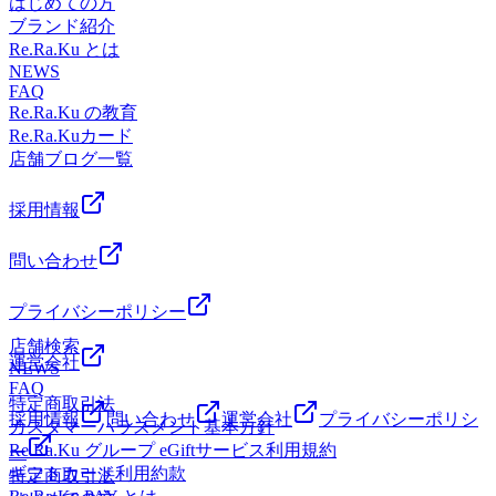
はじめての方
ージとは違うボディケアで、お身体リフレッシュ
ブランド紹介
♪Re.Ra.Ku 尾山台店＃東急大井町線＃尾山台＃整体・マッサ
Re.Ra.Ku とは
ージファンにも大人気＃肩こり・腰痛＃骨盤ストレッチ＃ス
NEWS
FAQ
トレッチ＃リフレクソロジー＃PayPay
Re.Ra.Ku の教育
Re.Ra.Kuカード
店舗ブログ一覧
採用情報
問い合わせ
プライバシーポリシー
店舗検索
運営会社
NEWS
FAQ
特定商取引法
採用情報
問い合わせ
運営会社
プライバシーポリシ
カスタマーハラスメント基本方針
Re.Ra.Ku グループ eGiftサービス利用規約
ー
ギフトカード利用約款
特定商取引法