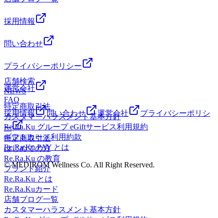
を心よりお待ちしております!・*.。・*.。・*.。・*.。・
分)土日祝:11時00分～22時00分(最終受付:21時20分)&lt;住所
分
*.。・。。・*.。・*.。・*.。・*.。・ご予約やお問い合わせ
&gt;〒160-0022 東京都新宿区新宿3丁目3-3 恩田セントラルビ
はお電話で、お気軽にどうぞ♪スタッフ一同心よりお待ちし
採用情報
ル 6F&lt;電話番号&gt;03-3353-8533&lt;アクセス&gt;東京メト
ております!・*.。・*.。・*.。・*.。・*.。・。。・*.。・
ロ新宿三丁目駅C3出口から徒歩10秒/JR新宿駅東口から徒歩8
*.。・*.。・*.。・マッサージのように気持ち良い「肩甲骨
問い合わせ
分
ストレッチ&amp;股関節ストレッチ」を取り入れた「リラク
系ボディケア」でみなさんの疲れを撃退していきます
プライバシーポリシー
☆Re.Ra.Ku(リラク) 新宿店&lt;営業時間&gt;平日:12時00分～
店舗検索
22時00分(最終受付:21時20分)土日祝:11時00分～22時00分(最
運営会社
NEWS
終受付:21時20分)&lt;住所&gt;〒160-0022 東京都新宿区新宿3
FAQ
丁目3-3 恩田セントラルビル 6F&lt;電話番号&gt;03-3353-
特定商取引法
8533&lt;アクセス&gt;東京メトロ新宿三丁目駅C3出口から徒
採用情報
問い合わせ
運営会社
プライバシーポリシ
カスタマーハラスメント基本方針
歩10秒/JR新宿駅東口から徒歩8分
Re.Ra.Ku グループ eGiftサービス利用規約
ー
ギフトカード利用約款
特定商取引法
Re.Ra.Ku PAY とは
はじめての方
Re.Ra.Ku の教育
© MEDIROM Wellness Co. All Right Reserved.
ブランド紹介
Re.Ra.Ku とは
Re.Ra.Kuカード
店舗ブログ一覧
カスタマーハラスメント基本方針