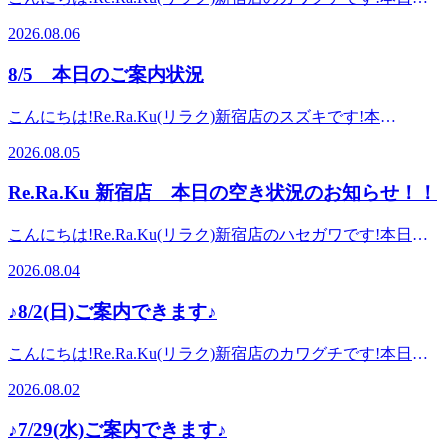
なかなか寝付けない…と感じる時はありませんか？そんな時
15:10 から ご案内できます。ペアのご案内も15:10から可能で
は、是非リラクでボディケアを受けてみてください。ボディ
2026.08.06
ございます。【本日の出勤スタッフ】 タケハラ・カワグ
ケアを受けることで血行が促進されて疲れた筋肉が緩み、リ
チ 先日一瞬過ごしやすくなりましたが、また暑さが戻って
ラックス効果を生み出します。リラックス効果が出たことに
8/5 本日のご案内状況
きました。外から室内に入った時の気温差や急な気圧の変化
より就寝した時の睡眠の質の向上や寝た時に感じる筋肉の硬
で・頭がぼーっとする・身体がダル重い・冷房で冷えるそん
さからくる違和感が緩和され、今夜はぐっすり眠れるかもし
こんにちは!Re.Ra.Ku(リラク)新宿店のスズキです!本
なお悩みをお持ちでしたら「爽快ヘッドスパ・セットコー
れません。最近自分の身体をケアしてないなと感じたら是非
日 12:00 から ご案内できます。2名様同時のご案内は明日6日
ス」にオプションのフットバス(5分・￥550)がオススメ♪施
2026.08.05
この機会に予約してみてください。最後までお読みいただ
(木)の15時から可能です。【本日の出勤スタッフ】 スズキ酷
術前にフットバスに足をつけてしっかり温めると、足だけで
き、ありがとうございました。新宿店スタッフ一同、皆様の
暑が続いていましたが、昨日からいくらか過ごしやすくなっ
なく、滞っていた全身の血液が巡る感覚を感じていただけま
Re.Ra.Ku 新宿店 本日の空き状況のお知らせ！！
ご来店を心よりお待ちしております!・*.。・*.。・*.。・
ています。ただ、外から室内に入った時の気温差や急な気圧
す。フットバスで血行が良くなったところで、爽快ヘッドス
*.。・*.。・。。・*.。・*.。・*.。・*.。・ご予約やお問い
の変化で・頭がぼーっとする・身体がダル重い・冷房で冷え
パのセットコースへ。こちらのコースではお身体をしっかり
こんにちは!Re.Ra.Ku(リラク)新宿店のハセガワです!本日
合わせはお電話で、お気軽にどうぞ♪スタッフ一同心よりお
るそんなお悩みをお持ちでしたら「爽快ヘッドスパ・セット
ほぐした後目元・頭部をほぐしていきます。頭部に関して
12:20 から ご案内できます。【本日の出勤スタッフ】 カワグ
待ちしております!・*.。・*.。・*.。・*.。・*.。・。。・
コース」にオプションのフットバス(5分・￥550)がオススメ
2026.08.04
は、炭酸ガスを使った冷たい泡のスプレーを使っていきます
チ・スズキ・ハセガワこの時期は「特に無理をしているつも
*.。・*.。・*.。・*.。・マッサージのように気持ち良い「肩
♪施術前にフットバスに足をつけてしっかり温めると、足だ
ので、火照った頭もクールダウン。暑さで頭がぼーっとした
りはないのに疲れが抜けない」と感じる方が増えてきます。
甲骨ストレッチ&amp;股関節ストレッチ」を取り入れた「リ
けでなく、滞っていた全身の血液が巡る感覚を感じていただ
♪8/2(日)ご案内できます♪
り気圧の影響を受けやすい方や特にデスクワークの方にはピ
実は疲れはある日突然現れるものではなく、日々の小さな負
ラク系ボディケア」でみなさんの疲れを撃退していきます
けます。フットバスで血行が良くなったところで、爽快ヘッ
ッタリのコースです!コースにお悩みの方はお時間枠のみの
担が積み重なって現れることが多いといわれています。暑さ
☆Re.Ra.Ku(リラク) 新宿店&lt;営業時間&gt;平日:12時00分～
ドスパのセットコースへ。こちらのコースではお身体をしっ
こんにちは!Re.Ra.Ku(リラク)新宿店のカワグチです!本日
ご予約も可能です。お気軽ご予約くださいね^^最後までお読
による体力の消耗、冷房による冷え、睡眠の質の低下、水分
22時00分(最終受付:21時20分)土日祝:11時00分～22時00分(最
かりほぐした後目元・頭部をほぐしていきます。頭部に関し
16:20 から ご案内できます。【本日の出勤スタッフ】 カワグ
みいただき、ありがとうございました。新宿店スタッフ一
不足など、夏には身体へ負担をかける要因がたくさんありま
終受付:21時20分)&lt;住所&gt;〒160-0022 東京都新宿区新宿3
2026.08.02
ては、炭酸ガスを使った冷たい泡のスプレーを使っていきま
チ・タケハラ8月に入り、夏本番の気候。カラッと青空が広
同、皆様のご来店を心よりお待ちしております!・*.。・
す。そのため、肩や首の張り、腰の重だるさ、足の疲れなど
丁目3-3 恩田セントラルビル 6F&lt;電話番号&gt;03-3353-
すので、火照った頭もクールダウン。暑さで頭がぼーっとし
がっています。外から室内に入った時の気温差や急な気圧の
*.。・*.。・*.。・*.。・。。・*.。・*.。・*.。・*.。・ご予
を感じた時には、すでに身体が「少し休ませてほしい」とい
8533&lt;アクセス&gt;東京メトロ新宿三丁目駅C3出口から徒
♪7/29(水)ご案内できます♪
たり気圧の影響を受けやすい方や特にデスクワークの方には
変化で滝のような雨が突然降ったり・頭がぼーっとする・身
約やお問い合わせはお電話で、お気軽にどうぞ♪スタッフ一
うサインを出しているのかもしれません。そんな時は無理を
歩10秒/JR新宿駅東口から徒歩8分