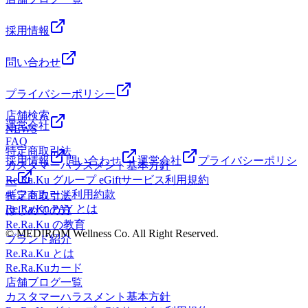
ちしております☆ ●・○・●・○・●・○・● ・○・●・○・●・
しております☆ ●・○・●・○・●・○・● ・○・●・○・●・○
○
採用情報
問い合わせ
プライバシーポリシー
店舗検索
運営会社
NEWS
FAQ
特定商取引法
採用情報
問い合わせ
運営会社
プライバシーポリシ
カスタマーハラスメント基本方針
Re.Ra.Ku グループ eGiftサービス利用規約
ー
ギフトカード利用約款
特定商取引法
Re.Ra.Ku PAY とは
はじめての方
Re.Ra.Ku の教育
© MEDIROM Wellness Co. All Right Reserved.
ブランド紹介
Re.Ra.Ku とは
Re.Ra.Kuカード
店舗ブログ一覧
カスタマーハラスメント基本方針