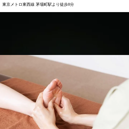
東京メトロ東西線 茅場町駅より徒歩8分
●・○・●・○・●・○・● ・○・●・○・●・○
皆様のご来店をRe.Ra.Ku水天宮前T-CAT店
スタッフ一同笑顔でお待ち申し上げております^^
WEB予約する
電話予約する
03-6661-0252
最近のブログ
Re.Ra.Ku水天宮前T-CAT店8/5（水）本日の空き状
況★
こんにちは！Re.Ra.Ku水天宮前T-CAT店です！ Re.Ra.Kuで
は 「肩甲骨」と「骨盤」を重視し、筋肉に負担をかけず独
2026.08.05
自のボディケアとストレッチで疲れにくい体をつくるために