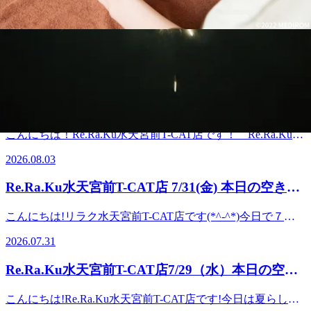
健康な毎日をサポートします♪本日の空き情報はこちら◎
Re.Ra.Ku水天宮前T-CAT店 8/４(火) 今夜の空き状
12：30～2名様 13：00～1名様 16：00～1名様 17：00～2
況
名様ご案内可能です！ご新規様だけではなく再来店の方にも
こんにちは!Re.Ra.Ku水天宮前T-CAT店です!今日はずいぶん
お得なクーポンをご用意しております☆皆さまのご来店を
過ごしやすい天気でしたね(^^♪暑さから解放されて、ほっと
Re.Ra.Ku水天宮前Ｔ－ＣＡＴ店スタッフ一同、お待ちしてお
2026.08.04
している方も多いのではないでしょうか。そんな日は、深い
ります (^-^) ●・○・●・○・●・○・● ・○・●・○▽営業時
呼吸を意識しながらストレッチでからだを動かしてみてはい
間 【平日】11:30-21:30【土日・祝日】10:00-19:00▽TEL：
Re.Ra.Ku水天宮前T-CAT店 8/3(月) 本日の空き状
かがでしょうか♪ Re.Ra.Kuでは、お悩みから解放されるよう
03-6661-0252 ▽アクセス：半蔵門線“水天宮前駅”から“シテ
況★
ピッタリのプランをご提案しています!たまったお疲れを取
ィエアターミナル改札口”を出ます。道なりに直進して、左
こんにちは！Re.Ra.Ku水天宮前T-CAT店です！ Re.Ra.Kuで
って、軽快さをキープできる毎日を送っていきましょう!本
側のシティエアターミナルのビル内２階。マクドナルドとセ
は 「肩甲骨」と「骨盤」を重視し、筋肉に負担をかけず独
日の空き情報はこちら◎ 18:30～2名様 19:30～2名様ご案内
2026.08.03
ブンイレブンの奥にあります。▽最寄り駅東京メトロ半蔵門
自のボディケアとストレッチで疲れにくい体をつくるために
可能です!ご新規様だけではなく再来店の方にもお得なクー
線 水天宮前駅直結東京メトロ日比谷線 人形町駅より徒歩
健康な毎日をサポートします♪本日の空き情報はこちら◎
ポンをご用意しております☆皆さまのご来店をRe.Ra.Ku水天
Re.Ra.Ku水天宮前T-CAT店 7/31(金) 本日の空き状
8分東京メトロ東西線 茅場町駅より徒歩8分 ●・○・●・○・
11：30～1名様 12：30～1名様 19：00～1名様ご案内可能
宮前T-CAT店スタッフ一同、お待ちしております (^-^) ●・
●・○・● ・○・●・○・●・○ 水天宮前T-CAT店の公式LINEア
況
です！ご新規様だけではなく再来店の方にもお得なクーポン
○・●・○・●・○・● ・○・●・○ ●営業時間 【平日】
こんにちは!リラク水天宮前T-CAT店です(*^-^*)今日で７月
カウント↓友達追加登録で10分無料特典プレゼント♪LINE限
をご用意しております☆皆さまのご来店をRe.Ra.Ku水天宮前
11:30-21:30 【土日・祝日】10:00-19:00 ●TEL：03-6661-
も終わり、明日からは８月・・・あっという間に日々が過ぎ
定クーポンなど、お得な情報を配信中です！IDは ＠
Ｔ－ＣＡＴ店スタッフ一同、お待ちしております (^-^) ●・
2026.07.31
0252 ●アクセス： 半蔵門線“水天宮前駅”から“シティエ
ていく感じがしてしまいます。明日都内では板橋花火大会が
zms5982r です！登録お待ちしております☆ ●・○・●・○・
○・●・○・●・○・● ・○・●・○▽営業時間 【平日】11:30-
アターミナル改札口”を出ます。 道なりに直進して、左側
開催だとか。なかなか大きな花火イベント、一度見てみたい
●・○・● ・○・●・○・●・○
21:30【土日・祝日】10:00-19:00▽TEL：03-6661-0252 ▽アク
Re.Ra.Ku水天宮前T-CAT店7/29（水）本日の空き
のシティエアターミナルのビル内２階。 マクドナルドとセ
です。 本日の空き情報はこちら♪12:30～ 2名様16:00～ 2名様
セス：半蔵門線“水天宮前駅”から“シティエアターミナル改
ブンイレブンの奥にあります。 ●最寄り駅 東京メトロ半
状況★
18:00～ 2名様ご案内可能です!●・○・●・○・●・ご予約・
札口”を出ます。道なりに直進して、左側のシティエアター
こんにちは!Re.Ra.Ku水天宮前T-CAT店です!今日は夏らしい
蔵門線 水天宮前駅直結 東京メトロ日比谷線 人形町駅よ
○・● ・○・●・○マッサージのように気持ちがいい肩甲骨ス
ミナルのビル内２階。マクドナルドとセブンイレブンの奥に