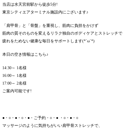
当店は水天宮前駅から徒歩5分!
東京シティエアターミナル施設内にございます♪
「肩甲骨」と「骨盤」を重視し、筋肉に負担をかけず
筋肉の質そのものを変えるリラク独自のボディケアとストレッチで
疲れをためない健康な毎日をサポートします(*´ω`*)
本日の空き情報はこちら♪
14:30～ 1名様
16:00～ 1名様
17:00～ 2名様
ご案内可能です!
●・○・●・○・●・ご予約・○・● ・○・●・○
マッサージのように気持ちがいい肩甲骨ストレッチで、